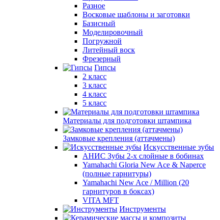
Разное
Восковые шаблоны и заготовки
Базисный
Моделировочный
Погружной
Литейный воск
Фрезерный
Гипсы
2 класс
3 класс
4 класс
5 класс
Материалы для подготовки штампика
Замковые крепления (аттачмены)
Искусственные зубы
АНИС Зубы 2-х слойные в бобинах
Yamahachi Gloria New Ace & Naperce
(полные гарнитуры)
Yamahachi New Ace / Million (20
гарнитуров в боксах)
VITA MFT
Инструменты