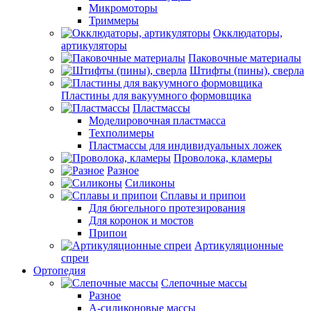
Микромоторы
Триммеры
Окклюдаторы,
артикуляторы
Паковочные материалы
Штифты (пины), сверла
Пластины для вакуумного формовщика
Пластмассы
Моделировочная пластмасса
Техполимеры
Пластмассы для индивидуальных ложек
Проволока, кламеры
Разное
Силиконы
Сплавы и припои
Для бюгельного протезирования
Для коронок и мостов
Припои
Артикуляционные
спреи
Ортопедия
Слепочные массы
Разное
А-силиконовые массы