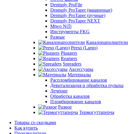
Dentsply ProFile
Dentsply ProTaper (машинные)
Dentsply ProTaper (ручные)
Dentsply ProTaper NEXT
Mtwo NiTi
Инструменты FKG
Разные
Каналонаполнители
Peeso (Largo)
Pluggers
Reamers
Spreaders
Аксессуары
Материалы
Распломбирование каналов
Девитализация и обработка пульпы
Лечение
Обработка каналов
Пломбирование каналов
Разное
Термогуттаперча
Товары со скидками
Как купить
Производители