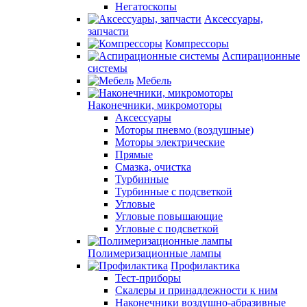
Негатоскопы
Аксессуары,
запчасти
Компрессоры
Аспирационные
системы
Мебель
Наконечники, микромоторы
Аксессуары
Моторы пневмо (воздушные)
Моторы электрические
Прямые
Смазка, очистка
Турбинные
Турбинные с подсветкой
Угловые
Угловые повышающие
Угловые с подсветкой
Полимеризационные лампы
Профилактика
Тест-приборы
Скалеры и принадлежности к ним
Наконечники воздушно-абразивные