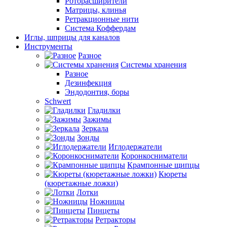
Роторасширители
Матрицы, клинья
Ретракционные нити
Система Коффердам
Иглы, шприцы для каналов
Инструменты
Разное
Системы хранения
Разное
Дезинфекция
Эндодонтия, боры
Schwert
Гладилки
Зажимы
Зеркала
Зонды
Иглодержатели
Коронкосниматели
Крампонные щипцы
Кюреты
(кюретажные ложки)
Лотки
Ножницы
Пинцеты
Ретракторы