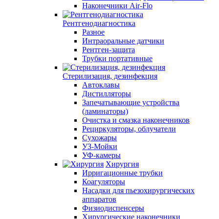
Наконечники Air-Flo
Рентгенодиагностика
Разное
Интраоральные датчики
Рентген-защита
Трубки портативные
Стерилизация, дезинфекция
Автоклавы
Дистилляторы
Запечатывающие устройства
(ламинаторы)
Очистка и смазка наконечников
Рециркуляторы, облучатели
Сухожары
УЗ-Мойки
УФ-камеры
Хирургия
Ирригационные трубки
Коагуляторы
Насадки для пьезохирургических
аппаратов
Физиодиспенсеры
Хирургические наконечники