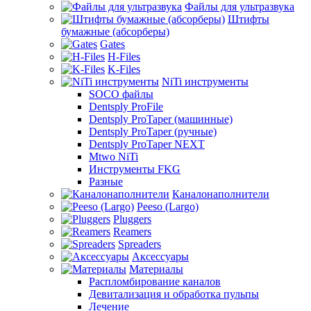
Файлы для ультразвука
Штифты
бумажные (абсорберы)
Gates
H-Files
K-Files
NiTi инструменты
SOCO файлы
Dentsply ProFile
Dentsply ProTaper (машинные)
Dentsply ProTaper (ручные)
Dentsply ProTaper NEXT
Mtwo NiTi
Инструменты FKG
Разные
Каналонаполнители
Peeso (Largo)
Pluggers
Reamers
Spreaders
Аксессуары
Материалы
Распломбирование каналов
Девитализация и обработка пульпы
Лечение