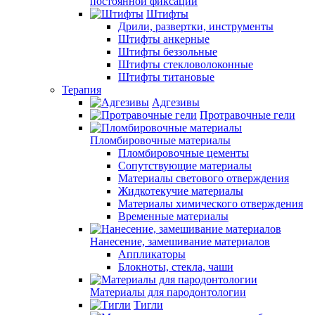
постоянной фиксации
Штифты
Дрили, развертки, инструменты
Штифты анкерные
Штифты беззольные
Штифты стекловолоконные
Штифты титановые
Терапия
Адгезивы
Протравочные гели
Пломбировочные материалы
Пломбировочные цементы
Сопутствующие материалы
Материалы светового отверждения
Жидкотекучие материалы
Материалы химического отверждения
Временные материалы
Нанесение, замешивание материалов
Аппликаторы
Блокноты, стекла, чаши
Материалы для пародонтологии
Тигли