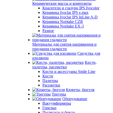
Керамические массы и композиты
Красители и глазури IPS Ivocolor
Керамика Ivoclar IPS e.max
Керамика Ivoclar IPS InLine A-D
Керамика Noritake CZR
Керамика Noritake EX-3
Разное
Материалы для снятия напряжения и
придания гладкости
Средства для
изоляции
Кисти,
палитры, расцветки
Кисти и аксессуары Smile Line
Кисти
Палитры
Расцветки
Кюветы, бюгеля
Трегеры
Оборудование
Вакуумформеры
Горелки
Пылесосы и боксы