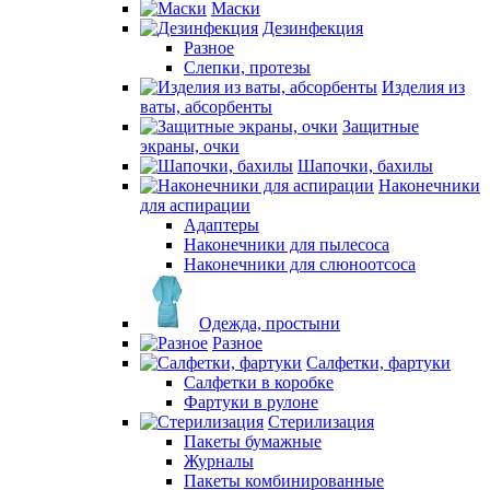
Маски
Дезинфекция
Разное
Слепки, протезы
Изделия из
ваты, абсорбенты
Защитные
экраны, очки
Шапочки, бахилы
Наконечники
для аспирации
Адаптеры
Наконечники для пылесоса
Наконечники для слюноотсоса
Одежда, простыни
Разное
Салфетки, фартуки
Салфетки в коробке
Фартуки в рулоне
Стерилизация
Пакеты бумажные
Журналы
Пакеты комбинированные