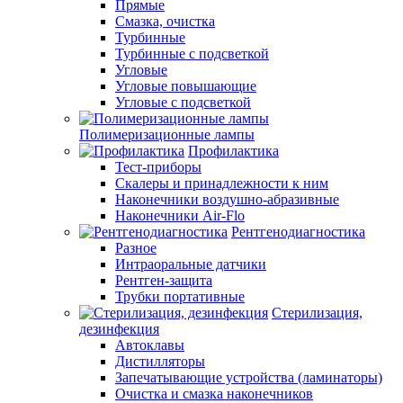
Прямые
Смазка, очистка
Турбинные
Турбинные с подсветкой
Угловые
Угловые повышающие
Угловые с подсветкой
Полимеризационные лампы
Профилактика
Тест-приборы
Скалеры и принадлежности к ним
Наконечники воздушно-абразивные
Наконечники Air-Flo
Рентгенодиагностика
Разное
Интраоральные датчики
Рентген-защита
Трубки портативные
Стерилизация,
дезинфекция
Автоклавы
Дистилляторы
Запечатывающие устройства (ламинаторы)
Очистка и смазка наконечников