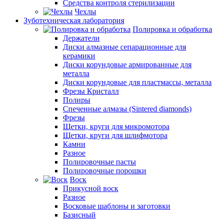
Средства контроля стерилизации
Чехлы
Зуботехническая лаборатория
Полировка и обработка
Держатели
Диски алмазные сепарационные для
керамики
Диски корундовые армированные для
металла
Диски корундовые для пластмассы, металла
Фрезы Кристалл
Полиры
Спеченные алмазы (Sintered diamonds)
Фрезы
Щетки, круги для микромотора
Щетки, круги для шлифмотора
Камни
Разное
Полировочные пасты
Полировочные порошки
Воск
Прикусной воск
Разное
Восковые шаблоны и заготовки
Базисный