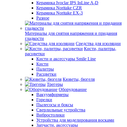
Керамика Ivoclar IPS InLine A-D
Керамика Noritake CZR
Керамика Noritake EX-3
Разное
Материалы для снятия напряжения и придания
гладкости
Средства для изоляции
Кисти, палитры,
расцветки
Кисти и аксессуары Smile Line
Кисти
Палитры
Расцветки
Кюветы, бюгеля
Трегеры
Оборудование
Вакуумформеры
Горелки
Пылесосы и боксы
Сверлильные устройства
Вибростолики
Устройства для моделирования восками
Запчасти, аксессуары