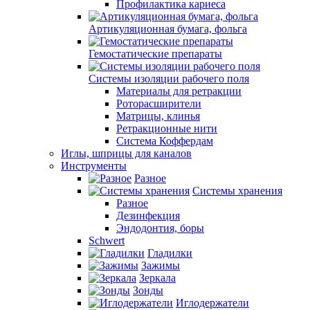
Профилактика кариеса
Артикуляционная бумага, фольга
Гемостатические препараты
Системы изоляции рабочего поля
Материалы для ретракции
Роторасширители
Матрицы, клинья
Ретракционные нити
Система Коффердам
Иглы, шприцы для каналов
Инструменты
Разное
Системы хранения
Разное
Дезинфекция
Эндодонтия, боры
Schwert
Гладилки
Зажимы
Зеркала
Зонды
Иглодержатели