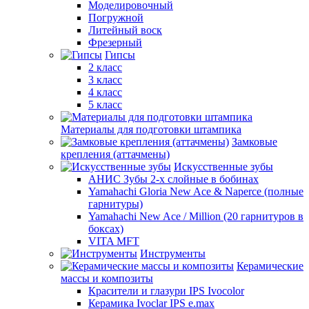
Моделировочный
Погружной
Литейный воск
Фрезерный
Гипсы
2 класс
3 класс
4 класс
5 класс
Материалы для подготовки штампика
Замковые
крепления (аттачмены)
Искусственные зубы
АНИС Зубы 2-х слойные в бобинах
Yamahachi Gloria New Ace & Naperce (полные
гарнитуры)
Yamahachi New Ace / Million (20 гарнитуров в
боксах)
VITA MFT
Инструменты
Керамические
массы и композиты
Красители и глазури IPS Ivocolor
Керамика Ivoclar IPS e.max