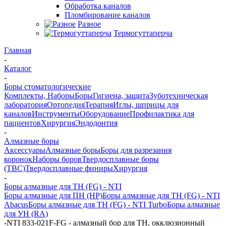
Обработка каналов
Пломбирование каналов
Разное
Термогуттаперча
Главная
-
Каталог
-
Боры стоматологические
Комплекты, Наборы
Боры
Гигиена, защита
Зуботехническая
лаборатория
Ортопедия
Терапия
Иглы, шприцы для
каналов
Инструменты
Оборудование
Профилактика для
пациентов
Хирургия
Эндодонтия
-
Алмазные боры
Аксессуары
Алмазные боры
Боры для разрезания
коронок
Наборы боров
Твердосплавные боры
(ТВС)
Твердосплавные финиры
Хирургия
-
Боры алмазные для ТН (FG) - NTI
Боры алмазные для ПН (HP)
Боры алмазные для ТН (FG) - NTI
Abacus
Боры алмазные для ТН (FG) - NTI Turbo
Боры алмазные
для УН (RA)
-
NTI 833-021F-FG - алмазный бор для ТН, окклюзионный