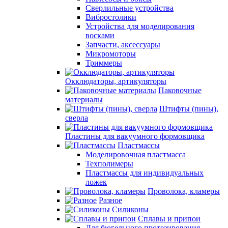
Сверлильные устройства
Вибростолики
Устройства для моделирования
восками
Запчасти, аксессуары
Микромоторы
Триммеры
Окклюдаторы, артикуляторы
Паковочные
материалы
Штифты (пины),
сверла
Пластины для вакуумного формовщика
Пластмассы
Моделировочная пластмасса
Техполимеры
Пластмассы для индивидуальных
ложек
Проволока, кламеры
Разное
Силиконы
Сплавы и припои
Для бюгельного протезирования