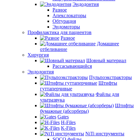
Эндодонтия
Разное
Апекслокаторы
Обтурация
Эндомоторы
Профилактика для пациентов
Разное
Домашнее
отбеливание
Хирургия
Шовный материал
Рассасывающийся
Эндодонтия
Пульпоэкстракторы
Штифты
гуттаперчивые
Файлы для
ультразвука
Штифты
бумажные (абсорберы)
Gates
H-Files
K-Files
NiTi инструменты
SOCO файлы