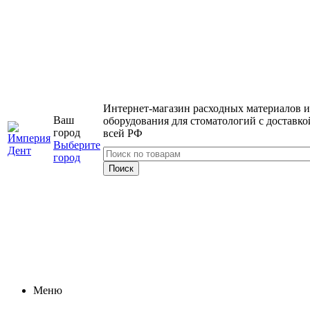
Интернет-магазин расходных материалов и
Ваш
оборудования для стоматологий с доставко
город
всей РФ
Выберите
город
Меню