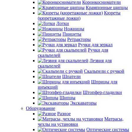
Коронкосниматели
Крампонные щипцы
Кюреты
(кюретажные ложки)
Лотки
Ножницы
Пинцеты
Ретракторы
Ручки для зеркал
Ручки для
скальпелей
Лезвия для
скальпелей
Скальпели с ручкой
Шпатели
Шприцы для
инъекций
Штопфер-гладилки
Щипцы
Экскаваторы
Оборудование
Разное
Матрасы,
чехлы на установки
Оптические системы