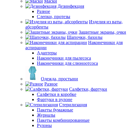
Маски
Дезинфекция
Разное
Слепки, протезы
Изделия из ваты,
абсорбенты
Защитные экраны, очки
Шапочки, бахилы
Наконечники для
аспирации
Адаптеры
Наконечники для пылесоса
Наконечники для слюноотсоса
Одежда, простыни
Разное
Салфетки, фартуки
Салфетки в коробке
Фартуки в рулоне
Стерилизация
Пакеты бумажные
Журналы
Пакеты комбинированные
Рулоны