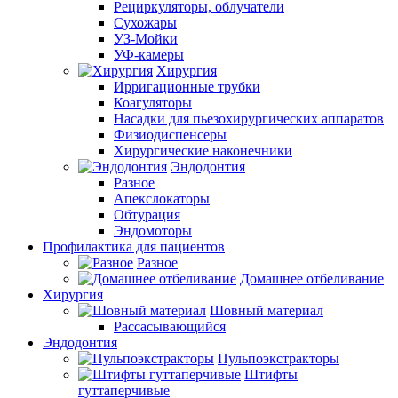
Рециркуляторы, облучатели
Сухожары
УЗ-Мойки
УФ-камеры
Хирургия
Ирригационные трубки
Коагуляторы
Насадки для пьезохирургических аппаратов
Физиодиспенсеры
Хирургические наконечники
Эндодонтия
Разное
Апекслокаторы
Обтурация
Эндомоторы
Профилактика для пациентов
Разное
Домашнее отбеливание
Хирургия
Шовный материал
Рассасывающийся
Эндодонтия
Пульпоэкстракторы
Штифты
гуттаперчивые