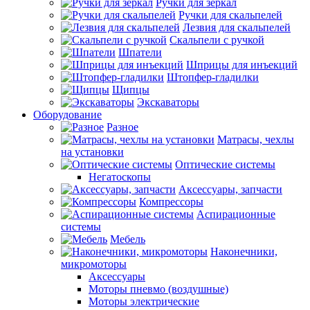
Ручки для зеркал
Ручки для скальпелей
Лезвия для скальпелей
Скальпели с ручкой
Шпатели
Шприцы для инъекций
Штопфер-гладилки
Щипцы
Экскаваторы
Оборудование
Разное
Матрасы, чехлы
на установки
Оптические системы
Негатоскопы
Аксессуары, запчасти
Компрессоры
Аспирационные
системы
Мебель
Наконечники,
микромоторы
Аксессуары
Моторы пневмо (воздушные)
Моторы электрические