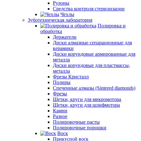
Рулоны
Средства контроля стерилизации
Чехлы
Зуботехническая лаборатория
Полировка и
обработка
Держатели
Диски алмазные сепарационные для
керамики
Диски корундовые армированные для
металла
Диски корундовые для пластмассы,
металла
Фрезы Кристалл
Полиры
Спеченные алмазы (Sintered diamonds)
Фрезы
Щетки, круги для микромотора
Щетки, круги для шлифмотора
Камни
Разное
Полировочные пасты
Полировочные порошки
Воск
Прикусной воск