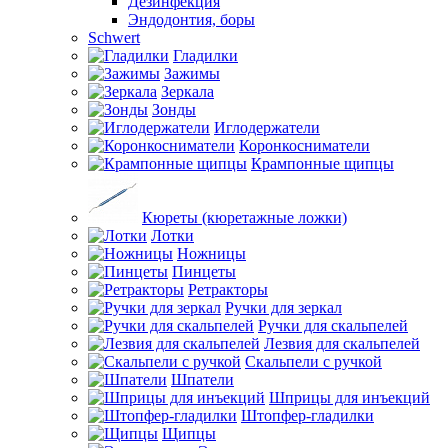
Дезинфекция
Эндодонтия, боры
Schwert
Гладилки
Зажимы
Зеркала
Зонды
Иглодержатели
Коронкосниматели
Крампонные щипцы
Кюреты (кюретажные ложки)
Лотки
Ножницы
Пинцеты
Ретракторы
Ручки для зеркал
Ручки для скальпелей
Лезвия для скальпелей
Скальпели с ручкой
Шпатели
Шприцы для инъекций
Штопфер-гладилки
Щипцы