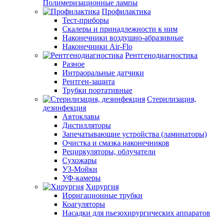
Полимеризационные лампы
Профилактика
Тест-приборы
Скалеры и принадлежности к ним
Наконечники воздушно-абразивные
Наконечники Air-Flo
Рентгенодиагностика
Разное
Интраоральные датчики
Рентген-защита
Трубки портативные
Стерилизация,
дезинфекция
Автоклавы
Дистилляторы
Запечатывающие устройства (ламинаторы)
Очистка и смазка наконечников
Рециркуляторы, облучатели
Сухожары
УЗ-Мойки
УФ-камеры
Хирургия
Ирригационные трубки
Коагуляторы
Насадки для пьезохирургических аппаратов