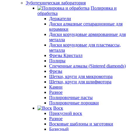
Зуботехническая лаборатория
Полировка и
обработка
Держатели
Диски алмазные сепарационные для
керамики
Диски корундовые армированные для
металла
Диски корундовые для пластмассы,
металла
Фрезы Кристалл
Полиры
Спеченные алмазы (Sintered diamonds)
Фрезы
Щетки, круги для микромотора
Щетки, круги для шлифмотора
Камни
Разное
Полировочные пасты
Полировочные порошки
Воск
Прикусной воск
Разное
Восковые шаблоны и заготовки
Базисный