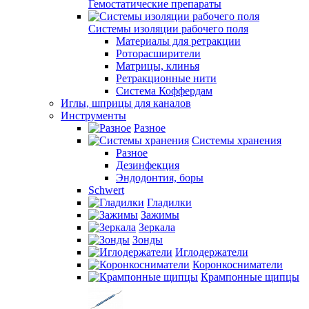
Гемостатические препараты
Системы изоляции рабочего поля
Материалы для ретракции
Роторасширители
Матрицы, клинья
Ретракционные нити
Система Коффердам
Иглы, шприцы для каналов
Инструменты
Разное
Системы хранения
Разное
Дезинфекция
Эндодонтия, боры
Schwert
Гладилки
Зажимы
Зеркала
Зонды
Иглодержатели
Коронкосниматели
Крампонные щипцы