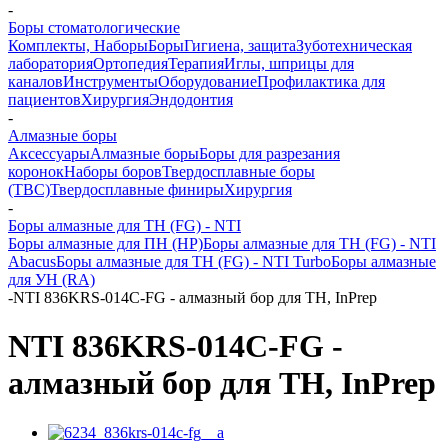
-
Боры стоматологические
Комплекты, Наборы
Боры
Гигиена, защита
Зуботехническая
лаборатория
Ортопедия
Терапия
Иглы, шприцы для
каналов
Инструменты
Оборудование
Профилактика для
пациентов
Хирургия
Эндодонтия
-
Алмазные боры
Аксессуары
Алмазные боры
Боры для разрезания
коронок
Наборы боров
Твердосплавные боры
(ТВС)
Твердосплавные финиры
Хирургия
-
Боры алмазные для ТН (FG) - NTI
Боры алмазные для ПН (HP)
Боры алмазные для ТН (FG) - NTI
Abacus
Боры алмазные для ТН (FG) - NTI Turbo
Боры алмазные
для УН (RA)
-
NTI 836KRS-014C-FG - алмазный бор для ТН, InPrep
NTI 836KRS-014C-FG -
алмазный бор для ТН, InPrep