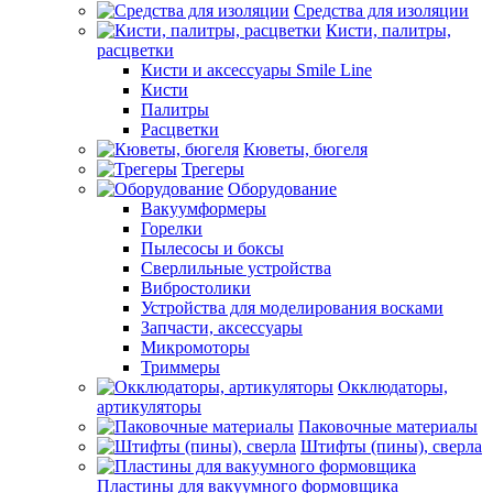
Средства для изоляции
Кисти, палитры,
расцветки
Кисти и аксессуары Smile Line
Кисти
Палитры
Расцветки
Кюветы, бюгеля
Трегеры
Оборудование
Вакуумформеры
Горелки
Пылесосы и боксы
Сверлильные устройства
Вибростолики
Устройства для моделирования восками
Запчасти, аксессуары
Микромоторы
Триммеры
Окклюдаторы,
артикуляторы
Паковочные материалы
Штифты (пины), сверла
Пластины для вакуумного формовщика