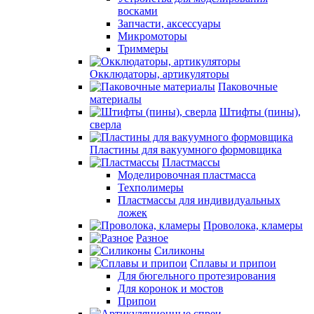
восками
Запчасти, аксессуары
Микромоторы
Триммеры
Окклюдаторы, артикуляторы
Паковочные
материалы
Штифты (пины),
сверла
Пластины для вакуумного формовщика
Пластмассы
Моделировочная пластмасса
Техполимеры
Пластмассы для индивидуальных
ложек
Проволока, кламеры
Разное
Силиконы
Сплавы и припои
Для бюгельного протезирования
Для коронок и мостов
Припои