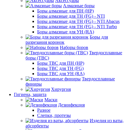
Аксессуары
Алмазные боры
Боры алмазные для ПН (HP)
Боры алмазные для ТН (FG) - NTI
Боры алмазные для ТН (FG) - NTI Abacus
Боры алмазные для ТН (FG) - NTI Turbo
Боры алмазные для УН (RA)
Боры для
разрезания коронок
Наборы боров
Твердосплавные
боры (ТВС)
Боры ТВС для ПН (HP)
Боры ТВС для ТН (FG)
Боры ТВС для УН (RA)
Твердосплавные
финиры
Хирургия
Гигиена, защита
Маски
Дезинфекция
Разное
Слепки, протезы
Изделия из ваты,
абсорбенты