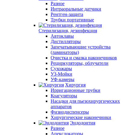
Разное
Интраоральные датчики
Рентген-защита
Трубки портативные
Стерилизация, дезинфекция
Автоклавы
Дистилляторы
Запечатывающие устройства
(ламинаторы)
Очистка и смазка наконечников
Рециркуляторы, облучатели
Сухожары
УЗ-Мойки
УФ-камеры
Хирургия
Ирригационные трубки
Коагуляторы
Насадки для пьезохирургических
аппаратов
Физиодиспенсеры
Хирургические наконечники
Эндодонтия
Разное
Апекслокаторы