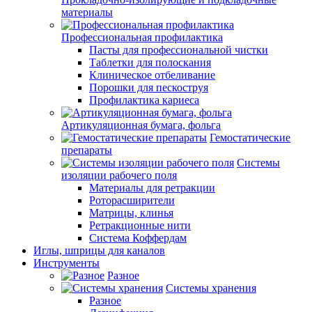
материалы
Профессиональная профилактика
Пасты для профессиональной чистки
Таблетки для полоскания
Клиническое отбеливание
Порошки для пескоструя
Профилактика кариеса
Артикуляционная бумага, фольга
Гемостатические
препараты
Системы
изоляции рабочего поля
Материалы для ретракции
Роторасширители
Матрицы, клинья
Ретракционные нити
Система Коффердам
Иглы, шприцы для каналов
Инструменты
Разное
Системы хранения
Разное