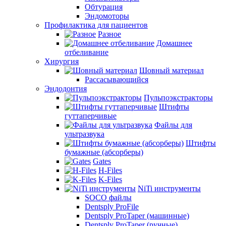
Обтурация
Эндомоторы
Профилактика для пациентов
Разное
Домашнее
отбеливание
Хирургия
Шовный материал
Рассасывающийся
Эндодонтия
Пульпоэкстракторы
Штифты
гуттаперчивые
Файлы для
ультразвука
Штифты
бумажные (абсорберы)
Gates
H-Files
K-Files
NiTi инструменты
SOCO файлы
Dentsply ProFile
Dentsply ProTaper (машинные)
Dentsply ProTaper (ручные)