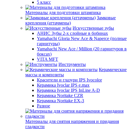
5 класс
Материалы для подготовки штампика
Замковые
крепления (аттачмены)
Искусственные зубы
АНИС Зубы 2-х слойные в бобинах
Yamahachi Gloria New Ace & Naperce (полные
гарнитуры)
Yamahachi New Ace / Million (20 гарнитуров в
боксах)
VITA MFT
Инструменты
Керамические
массы и композиты
Красители и глазури IPS Ivocolor
Керамика Ivoclar IPS e.max
Керамика Ivoclar IPS InLine A-D
Керамика Noritake CZR
Керамика Noritake EX-3
Разное
Материалы для снятия напряжения и придания
гладкости