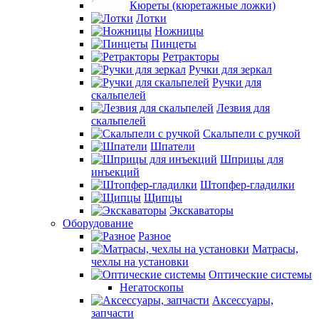
Кюреты (кюретажные ложки)
Лотки
Ножницы
Пинцеты
Ретракторы
Ручки для зеркал
Ручки для
скальпелей
Лезвия для
скальпелей
Скальпели с ручкой
Шпатели
Шприцы для
инъекций
Штопфер-гладилки
Щипцы
Экскаваторы
Оборудование
Разное
Матрасы,
чехлы на установки
Оптические системы
Негатоскопы
Аксессуары,
запчасти