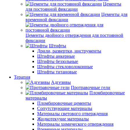
Цементы
для постоянной фиксации
Цементы для
временной фиксации
Цементы двойного отверждения для постоянной
фиксации
Штифты
Дрили, развертки, инструменты
Штифты анкерные
Штифты беззольные
Штифты стекловолоконные
Штифты титановые
Терапия
Адгезивы
Протравочные гели
Пломбировочные
материалы
Пломбировочные цементы
Сопутствующие материалы
Материалы светового отверждения
Жидкотекучие материалы
Материалы химического отверждения
Временные материалы