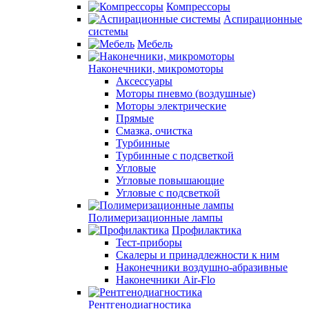
Компрессоры
Аспирационные
системы
Мебель
Наконечники, микромоторы
Аксессуары
Моторы пневмо (воздушные)
Моторы электрические
Прямые
Смазка, очистка
Турбинные
Турбинные с подсветкой
Угловые
Угловые повышающие
Угловые с подсветкой
Полимеризационные лампы
Профилактика
Тест-приборы
Скалеры и принадлежности к ним
Наконечники воздушно-абразивные
Наконечники Air-Flo
Рентгенодиагностика