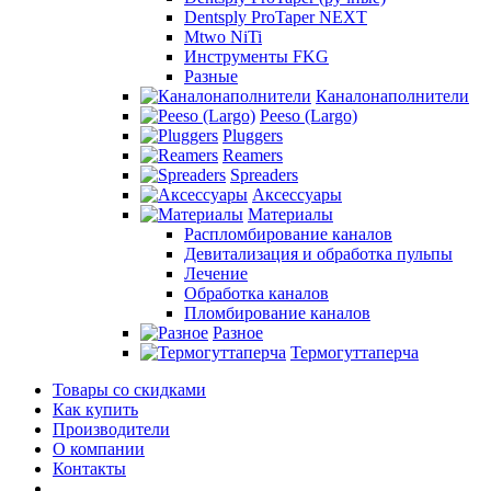
Dentsply ProTaper NEXT
Mtwo NiTi
Инструменты FKG
Разные
Каналонаполнители
Peeso (Largo)
Pluggers
Reamers
Spreaders
Аксессуары
Материалы
Распломбирование каналов
Девитализация и обработка пульпы
Лечение
Обработка каналов
Пломбирование каналов
Разное
Термогуттаперча
Товары со скидками
Как купить
Производители
О компании
Контакты