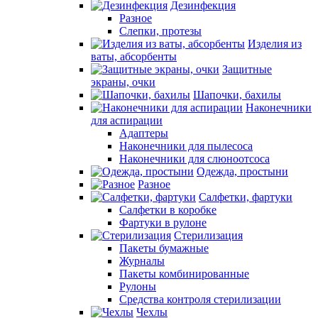
Дезинфекция
Разное
Слепки, протезы
Изделия из
ваты, абсорбенты
Защитные
экраны, очки
Шапочки, бахилы
Наконечники
для аспирации
Адаптеры
Наконечники для пылесоса
Наконечники для слюноотсоса
Одежда, простыни
Разное
Салфетки, фартуки
Салфетки в коробке
Фартуки в рулоне
Стерилизация
Пакеты бумажные
Журналы
Пакеты комбинированные
Рулоны
Средства контроля стерилизации
Чехлы