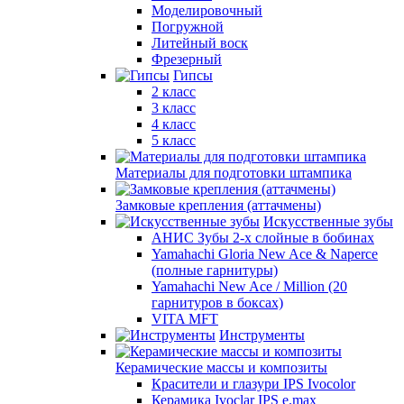
Моделировочный
Погружной
Литейный воск
Фрезерный
Гипсы
2 класс
3 класс
4 класс
5 класс
Материалы для подготовки штампика
Замковые крепления (аттачмены)
Искусственные зубы
АНИС Зубы 2-х слойные в бобинах
Yamahachi Gloria New Ace & Naperce
(полные гарнитуры)
Yamahachi New Ace / Million (20
гарнитуров в боксах)
VITA MFT
Инструменты
Керамические массы и композиты
Красители и глазури IPS Ivocolor
Керамика Ivoclar IPS e.max