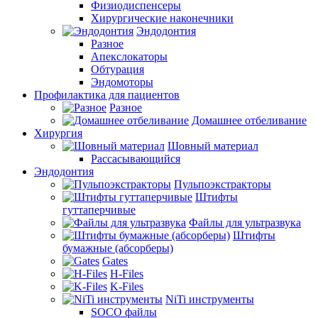
Физиодиспенсеры
Хирургические наконечники
Эндодонтия
Разное
Апекслокаторы
Обтурация
Эндомоторы
Профилактика для пациентов
Разное
Домашнее отбеливание
Хирургия
Шовный материал
Рассасывающийся
Эндодонтия
Пульпоэкстракторы
Штифты
гуттаперчивые
Файлы для ультразвука
Штифты
бумажные (абсорберы)
Gates
H-Files
K-Files
NiTi инструменты
SOCO файлы