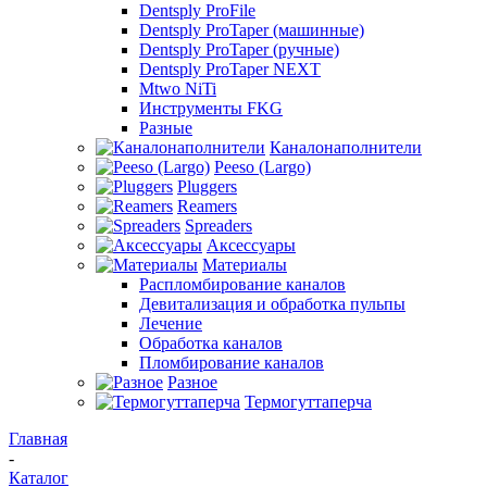
Dentsply ProFile
Dentsply ProTaper (машинные)
Dentsply ProTaper (ручные)
Dentsply ProTaper NEXT
Mtwo NiTi
Инструменты FKG
Разные
Каналонаполнители
Peeso (Largo)
Pluggers
Reamers
Spreaders
Аксессуары
Материалы
Распломбирование каналов
Девитализация и обработка пульпы
Лечение
Обработка каналов
Пломбирование каналов
Разное
Термогуттаперча
Главная
-
Каталог