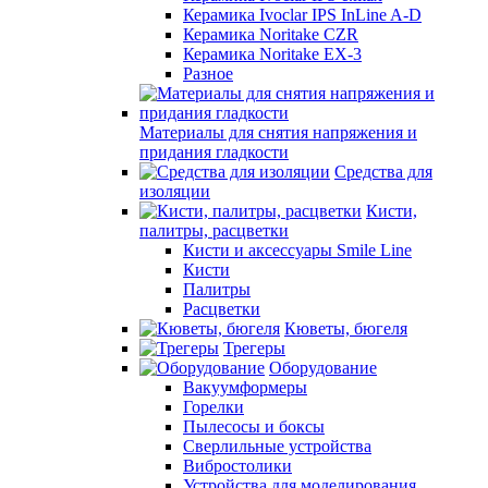
Керамика Ivoclar IPS InLine A-D
Керамика Noritake CZR
Керамика Noritake EX-3
Разное
Материалы для снятия напряжения и
придания гладкости
Средства для
изоляции
Кисти,
палитры, расцветки
Кисти и аксессуары Smile Line
Кисти
Палитры
Расцветки
Кюветы, бюгеля
Трегеры
Оборудование
Вакуумформеры
Горелки
Пылесосы и боксы
Сверлильные устройства
Вибростолики
Устройства для моделирования