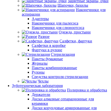
Защитные экраны, очки
Шапочки, бахилы
Наконечники для
аспирации
Адаптеры
Наконечники для пылесоса
Наконечники для слюноотсоса
Одежда, простыни
Разное
Салфетки, фартуки
Салфетки в коробке
Фартуки в рулоне
Стерилизация
Пакеты бумажные
Журналы
Пакеты комбинированные
Рулоны
Средства контроля стерилизации
Чехлы
Зуботехническая лаборатория
Полировка и обработка
Держатели
Диски алмазные сепарационные для
керамики
Диски корундовые армированные для