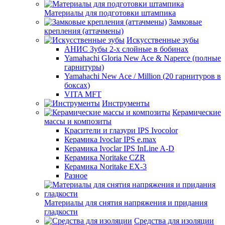
Материалы для подготовки штампика
Замковые
крепления (аттачмены)
Искусственные зубы
АНИС Зубы 2-х слойные в бобинах
Yamahachi Gloria New Ace & Naperce (полные
гарнитуры)
Yamahachi New Ace / Million (20 гарнитуров в
боксах)
VITA MFT
Инструменты
Керамические
массы и композиты
Красители и глазури IPS Ivocolor
Керамика Ivoclar IPS e.max
Керамика Ivoclar IPS InLine A-D
Керамика Noritake CZR
Керамика Noritake EX-3
Разное
Материалы для снятия напряжения и придания
гладкости
Средства для изоляции