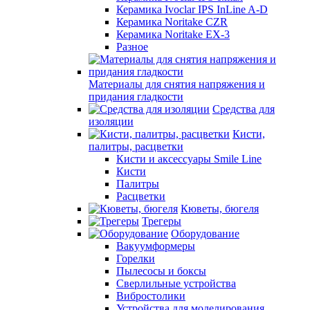
Керамика Ivoclar IPS InLine A-D
Керамика Noritake CZR
Керамика Noritake EX-3
Разное
Материалы для снятия напряжения и
придания гладкости
Средства для
изоляции
Кисти,
палитры, расцветки
Кисти и аксессуары Smile Line
Кисти
Палитры
Расцветки
Кюветы, бюгеля
Трегеры
Оборудование
Вакуумформеры
Горелки
Пылесосы и боксы
Сверлильные устройства
Вибростолики
Устройства для моделирования