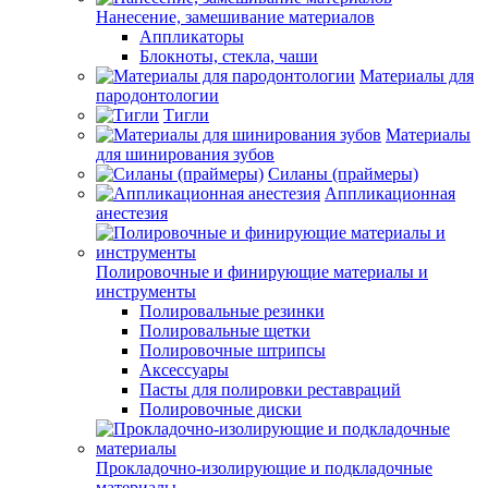
Нанесение, замешивание материалов
Аппликаторы
Блокноты, стекла, чаши
Материалы для
пародонтологии
Тигли
Материалы
для шинирования зубов
Силаны (праймеры)
Аппликационная
анестезия
Полировочные и финирующие материалы и
инструменты
Полировальные резинки
Полировальные щетки
Полировочные штрипсы
Аксессуары
Пасты для полировки реставраций
Полировочные диски
Прокладочно-изолирующие и подкладочные
материалы