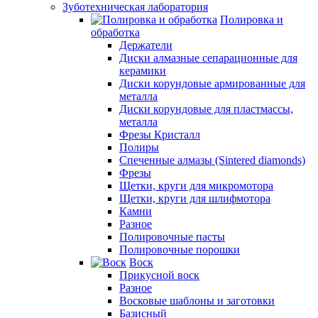
Зуботехническая лаборатория
Полировка и
обработка
Держатели
Диски алмазные сепарационные для
керамики
Диски корундовые армированные для
металла
Диски корундовые для пластмассы,
металла
Фрезы Кристалл
Полиры
Спеченные алмазы (Sintered diamonds)
Фрезы
Щетки, круги для микромотора
Щетки, круги для шлифмотора
Камни
Разное
Полировочные пасты
Полировочные порошки
Воск
Прикусной воск
Разное
Восковые шаблоны и заготовки
Базисный