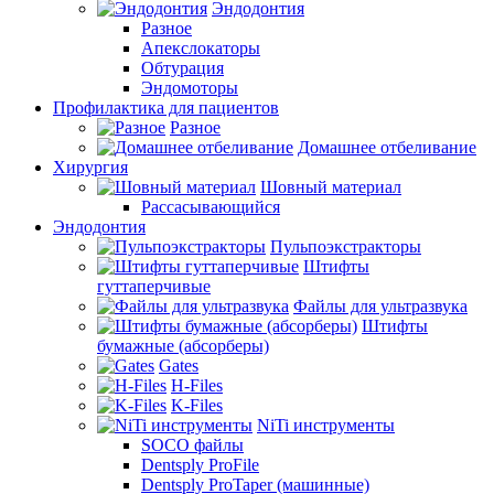
Эндодонтия
Разное
Апекслокаторы
Обтурация
Эндомоторы
Профилактика для пациентов
Разное
Домашнее отбеливание
Хирургия
Шовный материал
Рассасывающийся
Эндодонтия
Пульпоэкстракторы
Штифты
гуттаперчивые
Файлы для ультразвука
Штифты
бумажные (абсорберы)
Gates
H-Files
K-Files
NiTi инструменты
SOCO файлы
Dentsply ProFile
Dentsply ProTaper (машинные)