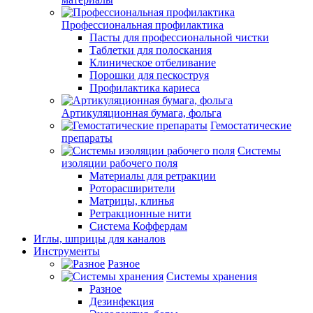
Профессиональная профилактика
Пасты для профессиональной чистки
Таблетки для полоскания
Клиническое отбеливание
Порошки для пескоструя
Профилактика кариеса
Артикуляционная бумага, фольга
Гемостатические
препараты
Системы
изоляции рабочего поля
Материалы для ретракции
Роторасширители
Матрицы, клинья
Ретракционные нити
Система Коффердам
Иглы, шприцы для каналов
Инструменты
Разное
Системы хранения
Разное
Дезинфекция