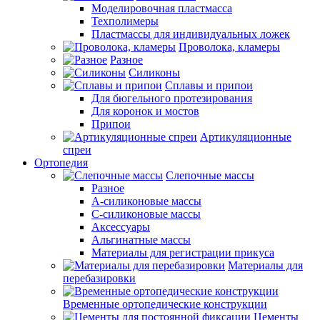
Моделировочная пластмасса
Техполимеры
Пластмассы для индивидуальных ложек
Проволока, кламеры
Разное
Силиконы
Сплавы и припои
Для бюгельного протезирования
Для коронок и мостов
Припои
Артикуляционные
спреи
Ортопедия
Слепочные массы
Разное
А-силиконовые массы
С-силиконовые массы
Аксессуары
Альгинатные массы
Материалы для регистрации прикуса
Материалы для
перебазировки
Временные ортопедические конструкции
Цементы