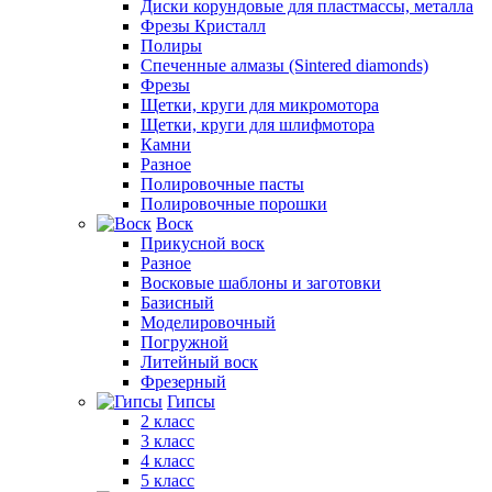
Диски корундовые для пластмассы, металла
Фрезы Кристалл
Полиры
Спеченные алмазы (Sintered diamonds)
Фрезы
Щетки, круги для микромотора
Щетки, круги для шлифмотора
Камни
Разное
Полировочные пасты
Полировочные порошки
Воск
Прикусной воск
Разное
Восковые шаблоны и заготовки
Базисный
Моделировочный
Погружной
Литейный воск
Фрезерный
Гипсы
2 класс
3 класс
4 класс
5 класс