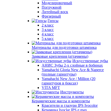
Моделировочный
Погружной
Литейный воск
Фрезерный
Гипсы
2 класс
3 класс
4 класс
5 класс
Материалы для подготовки штампика
Замковые крепления (аттачмены)
Искусственные зубы
АНИС Зубы 2-х слойные в бобинах
Yamahachi Gloria New Ace & Naperce
(полные гарнитуры)
Yamahachi New Ace / Million (20
гарнитуров в боксах)
VITA MFT
Инструменты
Керамические массы и композиты
Красители и глазури IPS Ivocolor
Керамика Ivoclar IPS e.max