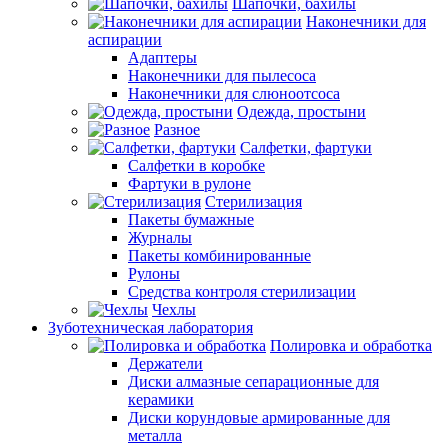
Шапочки, бахилы
Наконечники для
аспирации
Адаптеры
Наконечники для пылесоса
Наконечники для слюноотсоса
Одежда, простыни
Разное
Салфетки, фартуки
Салфетки в коробке
Фартуки в рулоне
Стерилизация
Пакеты бумажные
Журналы
Пакеты комбинированные
Рулоны
Средства контроля стерилизации
Чехлы
Зуботехническая лаборатория
Полировка и обработка
Держатели
Диски алмазные сепарационные для
керамики
Диски корундовые армированные для
металла