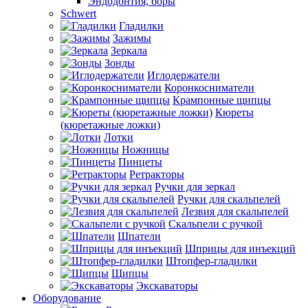
Эндодонтия, боры
Schwert
Гладилки
Зажимы
Зеркала
Зонды
Иглодержатели
Коронкосниматели
Крампонные щипцы
Кюреты
(кюретажные ложки)
Лотки
Ножницы
Пинцеты
Ретракторы
Ручки для зеркал
Ручки для скальпелей
Лезвия для скальпелей
Скальпели с ручкой
Шпатели
Шприцы для инъекций
Штопфер-гладилки
Щипцы
Экскаваторы
Оборудование