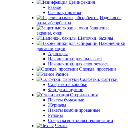
Дезинфекция
Разное
Слепки, протезы
Изделия из
ваты, абсорбенты
Защитные
экраны, очки
Шапочки, бахилы
Наконечники
для аспирации
Адаптеры
Наконечники для пылесоса
Наконечники для слюноотсоса
Одежда, простыни
Разное
Салфетки, фартуки
Салфетки в коробке
Фартуки в рулоне
Стерилизация
Пакеты бумажные
Журналы
Пакеты комбинированные
Рулоны
Средства контроля стерилизации
Чехлы