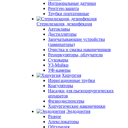
Интраоральные датчики
Рентген-защита
Трубки портативные
Стерилизация, дезинфекция
Автоклавы
Дистилляторы
Запечатывающие устройства
(ламинаторы)
Очистка и смазка наконечников
Рециркуляторы, облучатели
Сухожары
УЗ-Мойки
УФ-камеры
Хирургия
Ирригационные трубки
Коагуляторы
Насадки для пьезохирургических
аппаратов
Физиодиспенсеры
Хирургические наконечники
Эндодонтия
Разное
Апекслокаторы
Обтурация