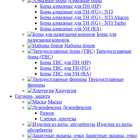
Алмазные боры
Боры алмазные для ПН (HP)
Боры алмазные для ТН (FG) - NTI
Боры алмазные для ТН (FG) - NTI Abacus
Боры алмазные для ТН (FG) - NTI Turbo
Боры алмазные для УН (RA)
Боры для
разрезания коронок
Наборы боров
Твердосплавные
боры (ТВС)
Боры ТВС для ПН (HP)
Боры ТВС для ТН (FG)
Боры ТВС для УН (RA)
Твердосплавные
финиры
Хирургия
Гигиена, защита
Маски
Дезинфекция
Разное
Слепки, протезы
Изделия из ваты,
абсорбенты
Защитные экраны, очки