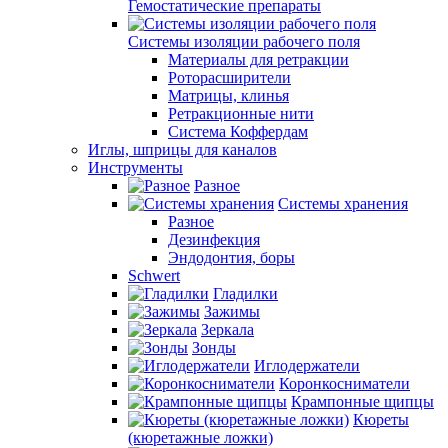
Гемостатические препараты
Системы изоляции рабочего поля
Материалы для ретракции
Роторасширители
Матрицы, клинья
Ретракционные нити
Система Коффердам
Иглы, шприцы для каналов
Инструменты
Разное
Системы хранения
Разное
Дезинфекция
Эндодонтия, боры
Schwert
Гладилки
Зажимы
Зеркала
Зонды
Иглодержатели
Коронкосниматели
Крампонные щипцы
Кюреты
(кюретажные ложки)