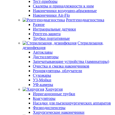
Тест-приборы
Скалеры и принадлежности к ним
Наконечники воздушно-абразивные
Наконечники Air-Flo
Рентгенодиагностика
Разное
Интраоральные датчики
Рентген-защита
Трубки портативные
Стерилизация,
дезинфекция
Автоклавы
Дистилляторы
Запечатывающие устройства (ламинаторы)
Очистка и смазка наконечников
Рециркуляторы, облучатели
Сухожары
УЗ-Мойки
УФ-камеры
Хирургия
Ирригационные трубки
Коагуляторы
Насадки для пьезохирургических аппаратов
Физиодиспенсеры
Хирургические наконечники