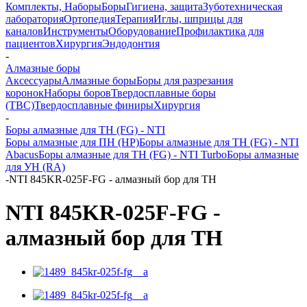
Комплекты, Наборы
Боры
Гигиена, защита
Зуботехническая
лаборатория
Ортопедия
Терапия
Иглы, шприцы для
каналов
Инструменты
Оборудование
Профилактика для
пациентов
Хирургия
Эндодонтия
-
Алмазные боры
Аксессуары
Алмазные боры
Боры для разрезания
коронок
Наборы боров
Твердосплавные боры
(ТВС)
Твердосплавные финиры
Хирургия
-
Боры алмазные для ТН (FG) - NTI
Боры алмазные для ПН (HP)
Боры алмазные для ТН (FG) - NTI
Abacus
Боры алмазные для ТН (FG) - NTI Turbo
Боры алмазные
для УН (RA)
-
NTI 845KR-025F-FG - алмазный бор для ТН
NTI 845KR-025F-FG -
алмазный бор для ТН