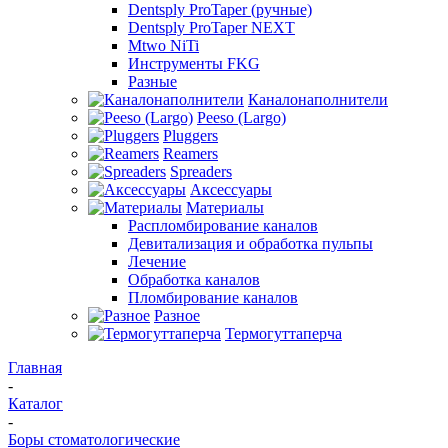
Dentsply ProTaper (ручные)
Dentsply ProTaper NEXT
Mtwo NiTi
Инструменты FKG
Разные
Каналонаполнители
Peeso (Largo)
Pluggers
Reamers
Spreaders
Аксессуары
Материалы
Распломбирование каналов
Девитализация и обработка пульпы
Лечение
Обработка каналов
Пломбирование каналов
Разное
Термогуттаперча
Главная
-
Каталог
-
Боры стоматологические