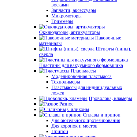
восками
Запчасти, аксессуары
Микромоторы
Триммеры
Окклюдаторы, артикуляторы
Паковочные
материалы
Штифты (пины),
сверла
Пластины для вакуумного формовщика
Пластмассы
Моделировочная пластмасса
Техполимеры
Пластмассы для индивидуальных
ложек
Проволока, кламеры
Разное
Силиконы
Сплавы и припои
Для бюгельного протезирования
Для коронок и мостов
Припои