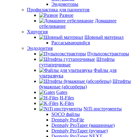
Эндомоторы
Профилактика для пациентов
Разное
Домашнее
отбеливание
Хирургия
Шовный материал
Рассасывающийся
Эндодонтия
Пульпоэкстракторы
Штифты
гуттаперчивые
Файлы для
ультразвука
Штифты
бумажные (абсорберы)
Gates
H-Files
K-Files
NiTi инструменты
SOCO файлы
Dentsply ProFile
Dentsply ProTaper (машинные)
Dentsply ProTaper (ручные)
Dentsply ProTaper NEXT