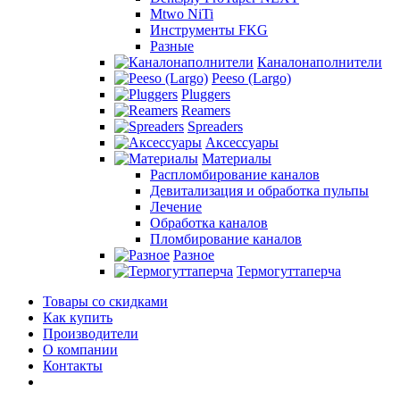
Mtwo NiTi
Инструменты FKG
Разные
Каналонаполнители
Peeso (Largo)
Pluggers
Reamers
Spreaders
Аксессуары
Материалы
Распломбирование каналов
Девитализация и обработка пульпы
Лечение
Обработка каналов
Пломбирование каналов
Разное
Термогуттаперча
Товары со скидками
Как купить
Производители
О компании
Контакты