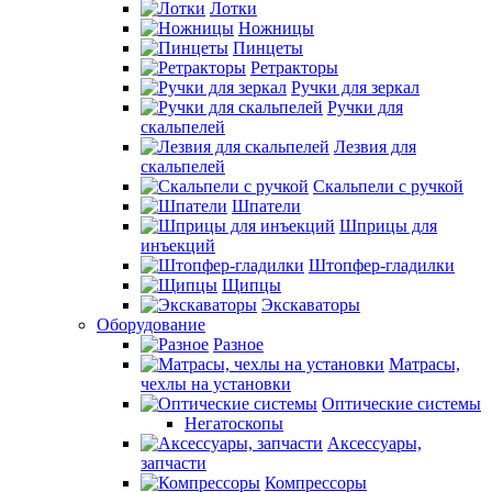
Лотки
Ножницы
Пинцеты
Ретракторы
Ручки для зеркал
Ручки для
скальпелей
Лезвия для
скальпелей
Скальпели с ручкой
Шпатели
Шприцы для
инъекций
Штопфер-гладилки
Щипцы
Экскаваторы
Оборудование
Разное
Матрасы,
чехлы на установки
Оптические системы
Негатоскопы
Аксессуары,
запчасти
Компрессоры