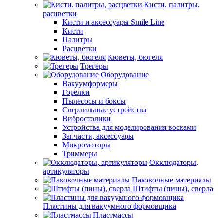
Кисти, палитры,
расцветки
Кисти и аксессуары Smile Line
Кисти
Палитры
Расцветки
Кюветы, бюгеля
Трегеры
Оборудование
Вакуумформеры
Горелки
Пылесосы и боксы
Сверлильные устройства
Вибростолики
Устройства для моделирования восками
Запчасти, аксессуары
Микромоторы
Триммеры
Окклюдаторы,
артикуляторы
Паковочные материалы
Штифты (пины), сверла
Пластины для вакуумного формовщика
Пластмассы