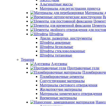
Альгинатные массы
Материалы для регистрации прикуса
Материалы д
В
Цемент
Цементы
Штифты
Дрили, развертки, инструменты
Штифты анкерные
Штифты беззольные
Штифты стекловолоконные
Штифты титановые
Терапия
Адгезивы
Протравочные гели
Пломбировочн
Пломбировочные цементы
Сопутствующие материалы
Материалы светового отверждения
Жидкотекучие материалы
Материалы химического отверждения
Временные материалы
Нанес