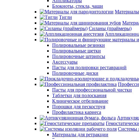
Аппликаторы
Блокноты, стекла, чаши
Материалы
Тигли
Матери
Силаны (праймеры)
Аппликационна
Полировальные резинки
Полировальные щетки
Полировочные штрипсы
Аксессуары
Пасты для полировки реставраций
Полировочные диски
Професси
Пасты для профессиональной чистки
Таблетки для полоскания
Клиническое отбеливание
Порошки для пескоструя
Профилактика кариеса
Артикуляц
Гемостатическ
Системы 
Материалы для ретракции