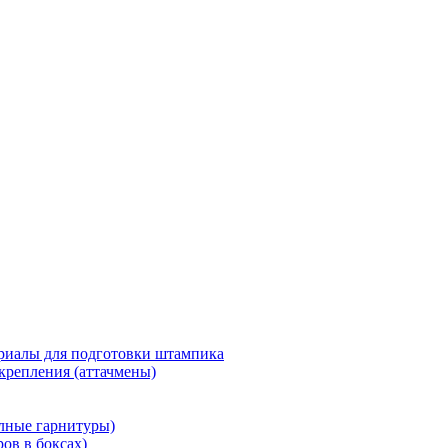
риалы для подготовки штампика
крепления (аттачмены)
олные гарнитуры)
ров в боксах)