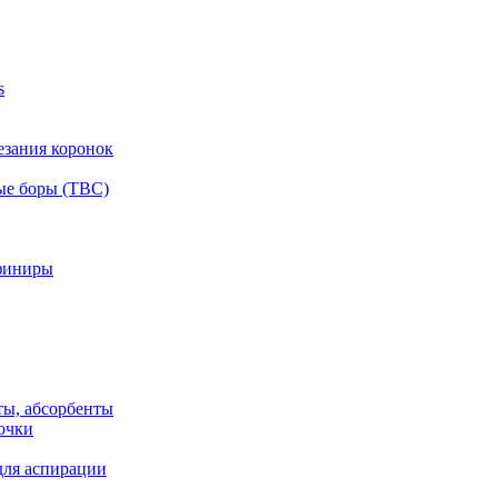
s
езания коронок
ые боры (ТВС)
финиры
ты, абсорбенты
очки
для аспирации