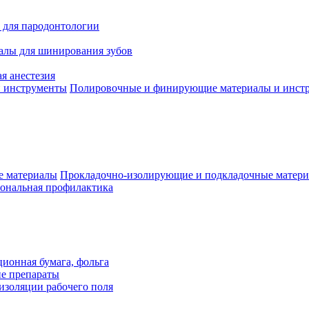
 для пародонтологии
алы для шинирования зубов
я анестезия
Полировочные и финирующие материалы и инст
Прокладочно-изолирующие и подкладочные матер
ональная профилактика
ионная бумага, фольга
ие препараты
изоляции рабочего поля