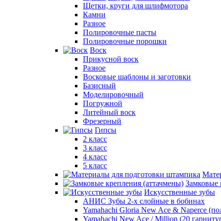
Щетки, круги для шлифмотора
Камни
Разное
Полировочные пасты
Полировочные порошки
Воск
Прикусной воск
Разное
Восковые шаблоны и заготовки
Базисный
Моделировочный
Погружной
Литейный воск
Фрезерный
Гипсы
2 класс
3 класс
4 класс
5 класс
Мате
Замковые 
Искусственные зубы
АНИС Зубы 2-х слойные в бобинах
Yamahachi Gloria New Ace & Naperce (п
Yamahachi New Ace / Million (20 гарниту