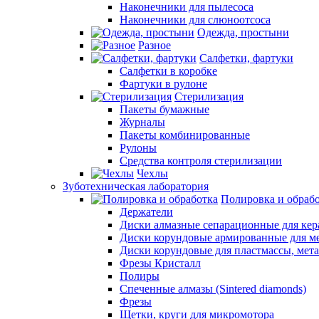
Наконечники для пылесоса
Наконечники для слюноотсоса
Одежда, простыни
Разное
Салфетки, фартуки
Салфетки в коробке
Фартуки в рулоне
Стерилизация
Пакеты бумажные
Журналы
Пакеты комбинированные
Рулоны
Средства контроля стерилизации
Чехлы
Зуботехническая лаборатория
Полировка и обраб
Держатели
Диски алмазные сепарационные для ке
Диски корундовые армированные для м
Диски корундовые для пластмассы, мет
Фрезы Кристалл
Полиры
Спеченные алмазы (Sintered diamonds)
Фрезы
Щетки, круги для микромотора