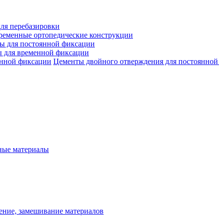
ля перебазировки
ременные ортопедические конструкции
ы для постоянной фиксации
 для временной фиксации
Цементы двойного отверждения для постоянной
ые материалы
ение, замешивание материалов