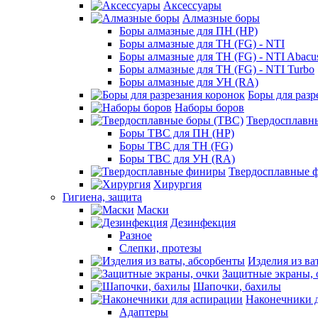
Аксессуары
Алмазные боры
Боры алмазные для ПН (HP)
Боры алмазные для ТН (FG) - NTI
Боры алмазные для ТН (FG) - NTI Abacu
Боры алмазные для ТН (FG) - NTI Turbo
Боры алмазные для УН (RA)
Боры для разр
Наборы боров
Твердосплавн
Боры ТВС для ПН (HP)
Боры ТВС для ТН (FG)
Боры ТВС для УН (RA)
Твердосплавные 
Хирургия
Гигиена, защита
Маски
Дезинфекция
Разное
Слепки, протезы
Изделия из ва
Защитные экраны, 
Шапочки, бахилы
Наконечники 
Адаптеры