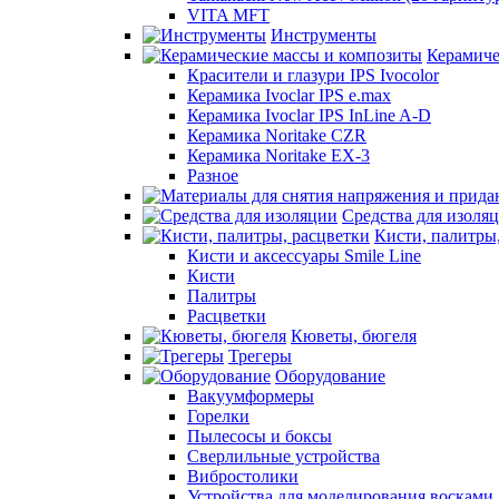
VITA MFT
Инструменты
Керамиче
Красители и глазури IPS Ivocolor
Керамика Ivoclar IPS e.max
Керамика Ivoclar IPS InLine A-D
Керамика Noritake CZR
Керамика Noritake EX-3
Разное
Средства для изоля
Кисти, палитры
Кисти и аксессуары Smile Line
Кисти
Палитры
Расцветки
Кюветы, бюгеля
Трегеры
Оборудование
Вакуумформеры
Горелки
Пылесосы и боксы
Сверлильные устройства
Вибростолики
Устройства для моделирования восками