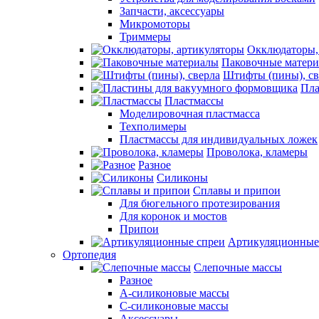
Запчасти, аксессуары
Микромоторы
Триммеры
Окклюдаторы,
Паковочные матер
Штифты (пины), св
Пла
Пластмассы
Моделировочная пластмасса
Техполимеры
Пластмассы для индивидуальных ложек
Проволока, кламеры
Разное
Силиконы
Сплавы и припои
Для бюгельного протезирования
Для коронок и мостов
Припои
Артикуляционные
Ортопедия
Слепочные массы
Разное
А-силиконовые массы
С-силиконовые массы
Аксессуары