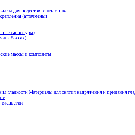
риалы для подготовки штампика
крепления (аттачмены)
олные гарнитуры)
ров в боксах)
ские массы и композиты
Материалы для снятия напряжения и придания гла
ции
, расцветки