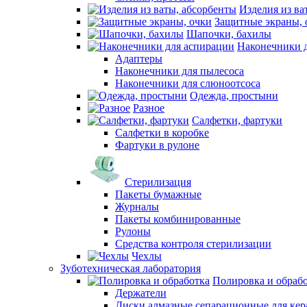
Изделия из ва
Защитные экраны, 
Шапочки, бахилы
Наконечники 
Адаптеры
Наконечники для пылесоса
Наконечники для слюноотсоса
Одежда, простыни
Разное
Салфетки, фартуки
Салфетки в коробке
Фартуки в рулоне
Стерилизация
Пакеты бумажные
Журналы
Пакеты комбинированные
Рулоны
Средства контроля стерилизации
Чехлы
Зуботехническая лаборатория
Полировка и обраб
Держатели
Диски алмазные сепарационные для ке