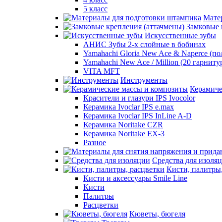
5 класс
Мате
Замковые 
Искусственные зубы
АНИС Зубы 2-х слойные в бобинах
Yamahachi Gloria New Ace & Naperce (п
Yamahachi New Ace / Million (20 гарниту
VITA MFT
Инструменты
Керамиче
Красители и глазури IPS Ivocolor
Керамика Ivoclar IPS e.max
Керамика Ivoclar IPS InLine A-D
Керамика Noritake CZR
Керамика Noritake EX-3
Разное
Средства для изоля
Кисти, палитры
Кисти и аксессуары Smile Line
Кисти
Палитры
Расцветки
Кюветы, бюгеля