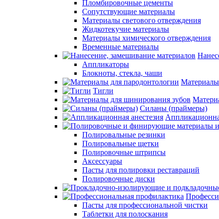
Пломбировочные цементы
Сопутствующие материалы
Материалы светового отверждения
Жидкотекучие материалы
Материалы химического отверждения
Временные материалы
Нанес
Аппликаторы
Блокноты, стекла, чаши
Материалы
Тигли
Матери
Силаны (праймеры)
Аппликационна
Полировальные резинки
Полировальные щетки
Полировочные штрипсы
Аксессуары
Пасты для полировки реставраций
Полировочные диски
Професси
Пасты для профессиональной чистки
Таблетки для полоскания