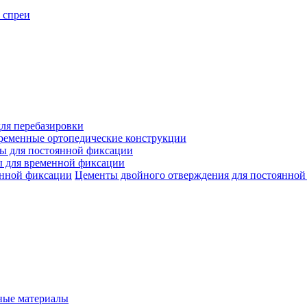
 спреи
ля перебазировки
ременные ортопедические конструкции
ы для постоянной фиксации
 для временной фиксации
Цементы двойного отверждения для постоянной
ые материалы