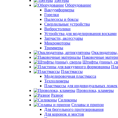
Трегеры
Оборудование
Вакуумформеры
Горелки
Пылесосы и боксы
Сверлильные устройства
Вибростолики
Устройства для моделирования восками
Запчасти, аксессуары
Микромоторы
Триммеры
Окклюдаторы,
Паковочные матер
Штифты (пины), св
Пла
Пластмассы
Моделировочная пластмасса
Техполимеры
Пластмассы для индивидуальных ложек
Проволока, кламеры
Разное
Силиконы
Сплавы и припои
Для бюгельного протезирования
Для коронок и мостов