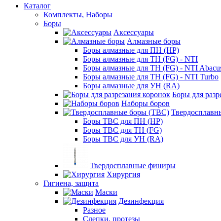
Каталог
Комплекты, Наборы
Боры
Аксессуары
Алмазные боры
Боры алмазные для ПН (HP)
Боры алмазные для ТН (FG) - NTI
Боры алмазные для ТН (FG) - NTI Abacu
Боры алмазные для ТН (FG) - NTI Turbo
Боры алмазные для УН (RA)
Боры для разр
Наборы боров
Твердосплавн
Боры ТВС для ПН (HP)
Боры ТВС для ТН (FG)
Боры ТВС для УН (RA)
Твердосплавные финиры
Хирургия
Гигиена, защита
Маски
Дезинфекция
Разное
Слепки, протезы