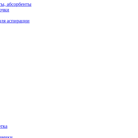
ты, абсорбенты
очки
для аспирации
отка
рамики