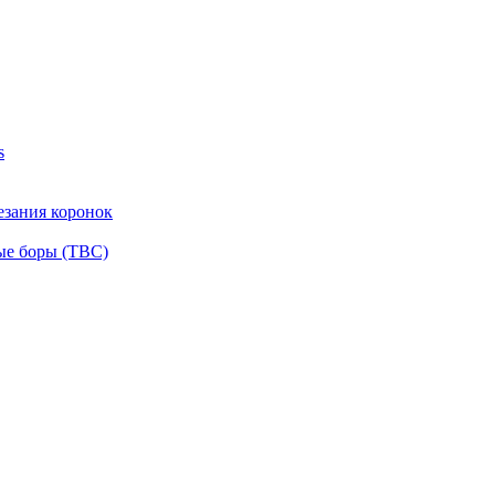
s
езания коронок
ые боры (ТВС)