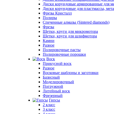
Диски корундовые армированные для м
Диски корундовые для пластмассы, мет
Фрезы Кристалл
Полиры
Спеченные алмазы (Sintered diamonds)
Фрезы
Щетки, круги для микромотора
Щетки, круги для шлифмотора
Камни
Разное
Полировочные пасты
Полировочные порошки
Воск
Прикусной воск
Разное
Восковые шаблоны и заготовки
Базисный
Моделировочный
Погружной
Литейный воск
Фрезерный
Гипсы
2 класс
3 класс
4 класс