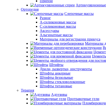
Припои
Артикуляционные
Ортопедия
Слепочные массы
Разное
А-силиконовые массы
С-силиконовые массы
Аксессуары
Альгинатные массы
Материалы для регистрации прикуса
Материалы д
В
Цемент
Цементы
Штифты
Дрили, развертки, инструменты
Штифты анкерные
Штифты беззольные
Штифты стекловолоконные
Штифты титановые
Терапия
Адгезивы
Протравочные гели
Пломбировочн