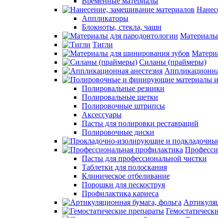
Временные материалы
Нанес
Аппликаторы
Блокноты, стекла, чаши
Материалы
Тигли
Матери
Силаны (праймеры)
Аппликационна
Полировальные резинки
Полировальные щетки
Полировочные штрипсы
Аксессуары
Пасты для полировки реставраций
Полировочные диски
Професси
Пасты для профессиональной чистки
Таблетки для полоскания
Клиническое отбеливание
Порошки для пескоструя
Профилактика кариеса
Артикуляц
Гемостатическ