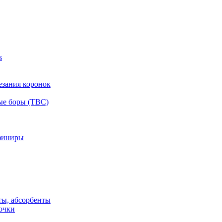
s
езания коронок
ые боры (ТВС)
финиры
ты, абсорбенты
очки