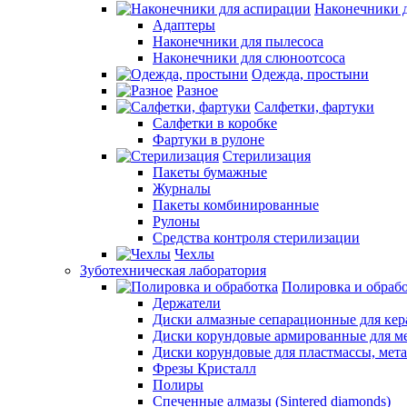
Наконечники 
Адаптеры
Наконечники для пылесоса
Наконечники для слюноотсоса
Одежда, простыни
Разное
Салфетки, фартуки
Салфетки в коробке
Фартуки в рулоне
Стерилизация
Пакеты бумажные
Журналы
Пакеты комбинированные
Рулоны
Средства контроля стерилизации
Чехлы
Зуботехническая лаборатория
Полировка и обраб
Держатели
Диски алмазные сепарационные для ке
Диски корундовые армированные для м
Диски корундовые для пластмассы, мет
Фрезы Кристалл
Полиры
Спеченные алмазы (Sintered diamonds)