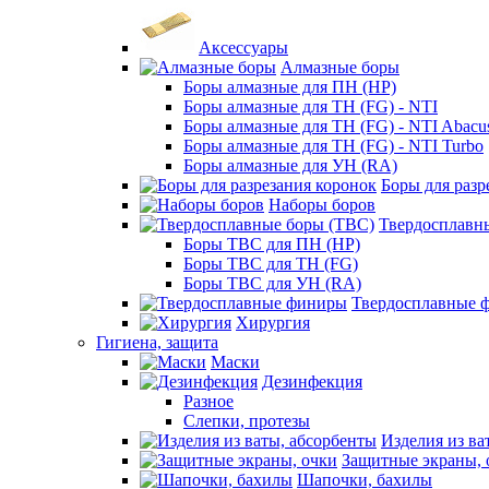
Аксессуары
Алмазные боры
Боры алмазные для ПН (HP)
Боры алмазные для ТН (FG) - NTI
Боры алмазные для ТН (FG) - NTI Abacu
Боры алмазные для ТН (FG) - NTI Turbo
Боры алмазные для УН (RA)
Боры для разр
Наборы боров
Твердосплавн
Боры ТВС для ПН (HP)
Боры ТВС для ТН (FG)
Боры ТВС для УН (RA)
Твердосплавные 
Хирургия
Гигиена, защита
Маски
Дезинфекция
Разное
Слепки, протезы
Изделия из ва
Защитные экраны, 
Шапочки, бахилы