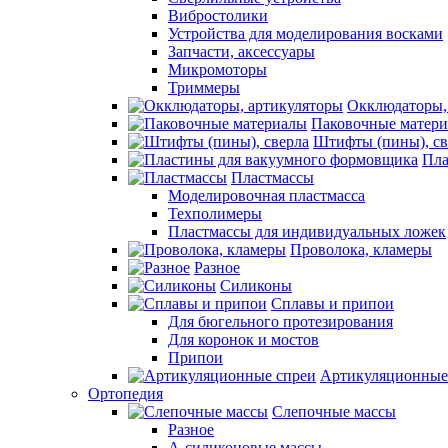
Вибростолики
Устройства для моделирования восками
Запчасти, аксессуары
Микромоторы
Триммеры
Окклюдаторы,
Паковочные матер
Штифты (пины), св
Пла
Пластмассы
Моделировочная пластмасса
Техполимеры
Пластмассы для индивидуальных ложек
Проволока, кламеры
Разное
Силиконы
Сплавы и припои
Для бюгельного протезирования
Для коронок и мостов
Припои
Артикуляционные
Ортопедия
Слепочные массы
Разное
А-силиконовые массы