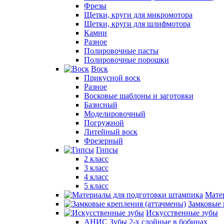
Фрезы
Щетки, круги для микромотора
Щетки, круги для шлифмотора
Камни
Разное
Полировочные пасты
Полировочные порошки
Воск
Прикусной воск
Разное
Восковые шаблоны и заготовки
Базисный
Моделировочный
Погружной
Литейный воск
Фрезерный
Гипсы
2 класс
3 класс
4 класс
5 класс
Мате
Замковые 
Искусственные зубы
АНИС Зубы 2-х слойные в бобинах