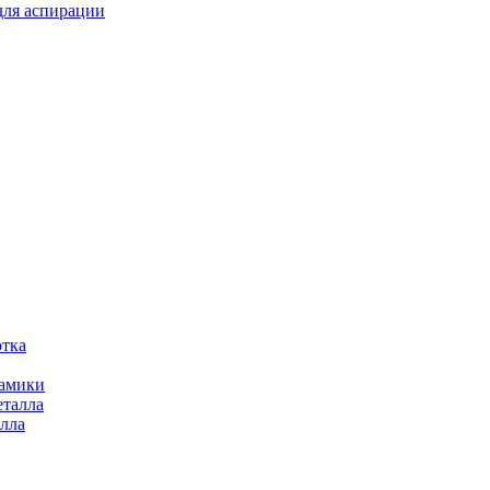
для аспирации
отка
рамики
еталла
алла