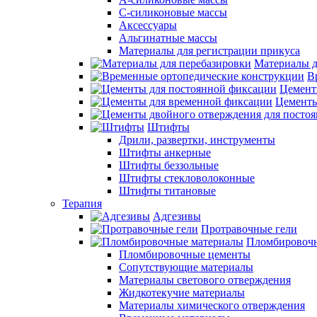
С-силиконовые массы
Аксессуары
Альгинатные массы
Материалы для регистрации прикуса
Материалы д
В
Цемент
Цементы
Штифты
Дрили, развертки, инструменты
Штифты анкерные
Штифты беззольные
Штифты стекловолоконные
Штифты титановые
Терапия
Адгезивы
Протравочные гели
Пломбировочн
Пломбировочные цементы
Сопутствующие материалы
Материалы светового отверждения
Жидкотекучие материалы
Материалы химического отверждения