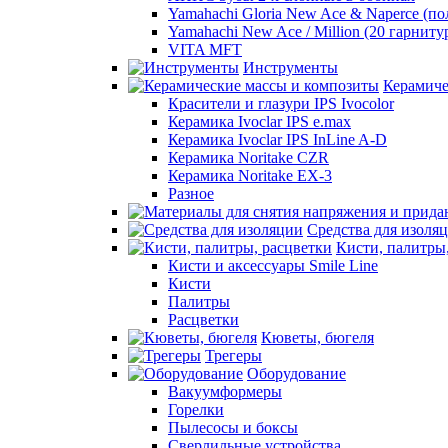
Yamahachi Gloria New Ace & Naperce (п
Yamahachi New Ace / Million (20 гарниту
VITA MFT
Инструменты
Керамиче
Красители и глазури IPS Ivocolor
Керамика Ivoclar IPS e.max
Керамика Ivoclar IPS InLine A-D
Керамика Noritake CZR
Керамика Noritake EX-3
Разное
Средства для изоля
Кисти, палитры
Кисти и аксессуары Smile Line
Кисти
Палитры
Расцветки
Кюветы, бюгеля
Трегеры
Оборудование
Вакуумформеры
Горелки
Пылесосы и боксы
Сверлильные устройства