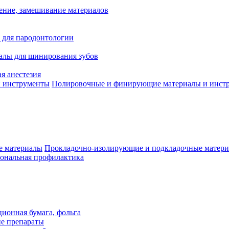
ение, замешивание материалов
 для пародонтологии
алы для шинирования зубов
я анестезия
Полировочные и финирующие материалы и инст
Прокладочно-изолирующие и подкладочные матер
ональная профилактика
ионная бумага, фольга
ие препараты