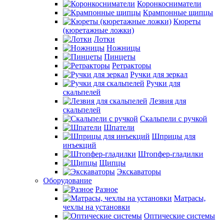
Коронкосниматели
Крампонные щипцы
Кюреты
(кюретажные ложки)
Лотки
Ножницы
Пинцеты
Ретракторы
Ручки для зеркал
Ручки для
скальпелей
Лезвия для
скальпелей
Скальпели с ручкой
Шпатели
Шприцы для
инъекций
Штопфер-гладилки
Щипцы
Экскаваторы
Оборудование
Разное
Матрасы,
чехлы на установки
Оптические системы