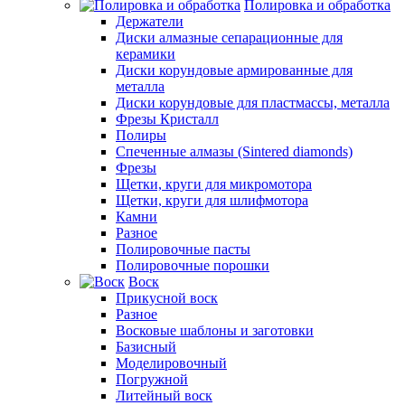
Полировка и обработка
Держатели
Диски алмазные сепарационные для
керамики
Диски корундовые армированные для
металла
Диски корундовые для пластмассы, металла
Фрезы Кристалл
Полиры
Спеченные алмазы (Sintered diamonds)
Фрезы
Щетки, круги для микромотора
Щетки, круги для шлифмотора
Камни
Разное
Полировочные пасты
Полировочные порошки
Воск
Прикусной воск
Разное
Восковые шаблоны и заготовки
Базисный
Моделировочный
Погружной
Литейный воск