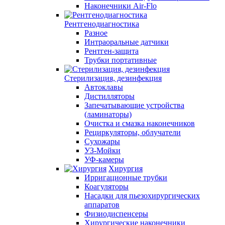
Наконечники Air-Flo
Рентгенодиагностика
Разное
Интраоральные датчики
Рентген-защита
Трубки портативные
Стерилизация, дезинфекция
Автоклавы
Дистилляторы
Запечатывающие устройства
(ламинаторы)
Очистка и смазка наконечников
Рециркуляторы, облучатели
Сухожары
УЗ-Мойки
УФ-камеры
Хирургия
Ирригационные трубки
Коагуляторы
Насадки для пьезохирургических
аппаратов
Физиодиспенсеры
Хирургические наконечники