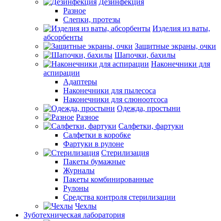
Дезинфекция
Разное
Слепки, протезы
Изделия из ваты,
абсорбенты
Защитные экраны, очки
Шапочки, бахилы
Наконечники для
аспирации
Адаптеры
Наконечники для пылесоса
Наконечники для слюноотсоса
Одежда, простыни
Разное
Салфетки, фартуки
Салфетки в коробке
Фартуки в рулоне
Стерилизация
Пакеты бумажные
Журналы
Пакеты комбинированные
Рулоны
Средства контроля стерилизации
Чехлы
Зуботехническая лаборатория