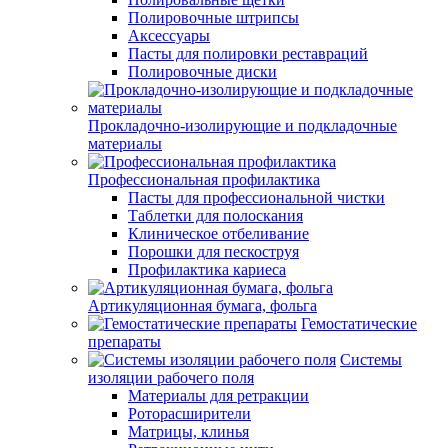
Полировочные штрипсы
Аксессуары
Пасты для полировки реставраций
Полировочные диски
Прокладочно-изолирующие и подкладочные
материалы
Профессиональная профилактика
Пасты для профессиональной чистки
Таблетки для полоскания
Клиническое отбеливание
Порошки для пескоструя
Профилактика кариеса
Артикуляционная бумага, фольга
Гемостатические
препараты
Системы
изоляции рабочего поля
Материалы для ретракции
Роторасширители
Матрицы, клинья