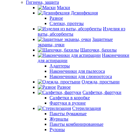
Гигиена, защита
Маски
Дезинфекция
Разное
Слепки, протезы
Изделия из
ваты, абсорбенты
Защитные
экраны, очки
Шапочки, бахилы
Наконечники
для аспирации
Адаптеры
Наконечники для пылесоса
Наконечники для слюноотсоса
Одежда, простыни
Разное
Салфетки, фартуки
Салфетки в коробке
Фартуки в рулоне
Стерилизация
Пакеты бумажные
Журналы
Пакеты комбинированные
Рулоны