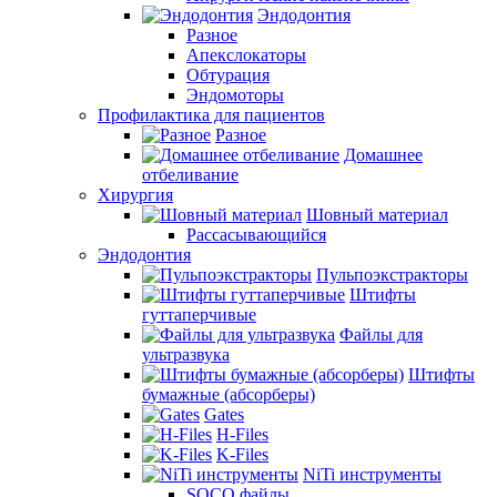
Эндодонтия
Разное
Апекслокаторы
Обтурация
Эндомоторы
Профилактика для пациентов
Разное
Домашнее
отбеливание
Хирургия
Шовный материал
Рассасывающийся
Эндодонтия
Пульпоэкстракторы
Штифты
гуттаперчивые
Файлы для
ультразвука
Штифты
бумажные (абсорберы)
Gates
H-Files
K-Files
NiTi инструменты
SOCO файлы