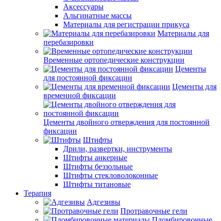
Аксессуары
Альгинатные массы
Материалы для регистрации прикуса
Материалы для
перебазировки
Временные ортопедические конструкции
Цементы
для постоянной фиксации
Цементы для
временной фиксации
Цементы двойного отверждения для постоянной
фиксации
Штифты
Дрили, развертки, инструменты
Штифты анкерные
Штифты беззольные
Штифты стекловолоконные
Штифты титановые
Терапия
Адгезивы
Протравочные гели
Пломбировочные