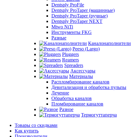
Dentsply ProFile
Dentsply ProTaper (машинные)
Dentsply ProTaper (ручные)
Dentsply ProTaper NEXT
Mtwo NiTi
Инструменты FKG
Разные
Каналонаполнители
Peeso (Largo)
Pluggers
Reamers
Spreaders
Аксессуары
Материалы
Распломбирование каналов
Девитализация и обработка пульпы
Лечение
Обработка каналов
Пломбирование каналов
Разное
Термогуттаперча
Товары со скидками
Как купить
Производители