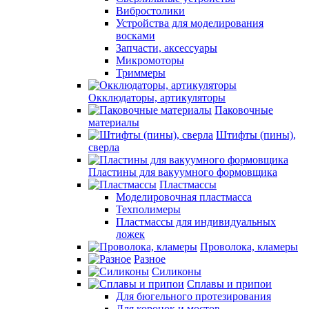
Вибростолики
Устройства для моделирования
восками
Запчасти, аксессуары
Микромоторы
Триммеры
Окклюдаторы, артикуляторы
Паковочные
материалы
Штифты (пины),
сверла
Пластины для вакуумного формовщика
Пластмассы
Моделировочная пластмасса
Техполимеры
Пластмассы для индивидуальных
ложек
Проволока, кламеры
Разное
Силиконы
Сплавы и припои
Для бюгельного протезирования
Для коронок и мостов