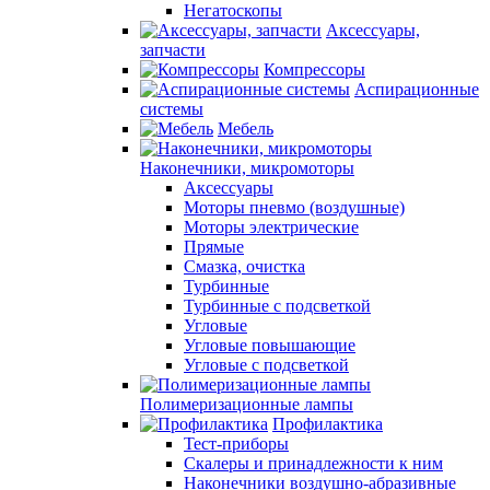
Негатоскопы
Аксессуары,
запчасти
Компрессоры
Аспирационные
системы
Мебель
Наконечники, микромоторы
Аксессуары
Моторы пневмо (воздушные)
Моторы электрические
Прямые
Смазка, очистка
Турбинные
Турбинные с подсветкой
Угловые
Угловые повышающие
Угловые с подсветкой
Полимеризационные лампы
Профилактика
Тест-приборы
Скалеры и принадлежности к ним
Наконечники воздушно-абразивные