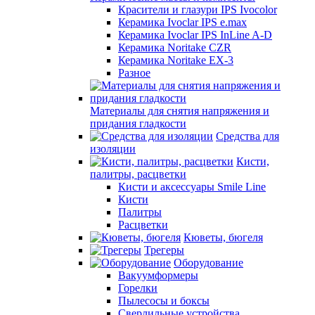
Красители и глазури IPS Ivocolor
Керамика Ivoclar IPS e.max
Керамика Ivoclar IPS InLine A-D
Керамика Noritake CZR
Керамика Noritake EX-3
Разное
Материалы для снятия напряжения и
придания гладкости
Средства для
изоляции
Кисти,
палитры, расцветки
Кисти и аксессуары Smile Line
Кисти
Палитры
Расцветки
Кюветы, бюгеля
Трегеры
Оборудование
Вакуумформеры
Горелки
Пылесосы и боксы
Сверлильные устройства