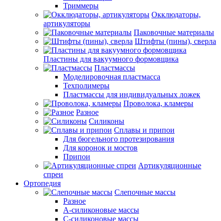
Триммеры
Окклюдаторы,
артикуляторы
Паковочные материалы
Штифты (пины), сверла
Пластины для вакуумного формовщика
Пластмассы
Моделировочная пластмасса
Техполимеры
Пластмассы для индивидуальных ложек
Проволока, кламеры
Разное
Силиконы
Сплавы и припои
Для бюгельного протезирования
Для коронок и мостов
Припои
Артикуляционные
спреи
Ортопедия
Слепочные массы
Разное
А-силиконовые массы
С-силиконовые массы