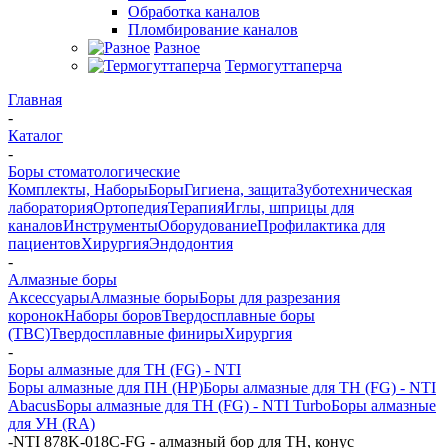
Обработка каналов
Пломбирование каналов
Разное
Термогуттаперча
Главная
-
Каталог
-
Боры стоматологические
Комплекты, Наборы
Боры
Гигиена, защита
Зуботехническая
лаборатория
Ортопедия
Терапия
Иглы, шприцы для
каналов
Инструменты
Оборудование
Профилактика для
пациентов
Хирургия
Эндодонтия
-
Алмазные боры
Аксессуары
Алмазные боры
Боры для разрезания
коронок
Наборы боров
Твердосплавные боры
(ТВС)
Твердосплавные финиры
Хирургия
-
Боры алмазные для ТН (FG) - NTI
Боры алмазные для ПН (HP)
Боры алмазные для ТН (FG) - NTI
Abacus
Боры алмазные для ТН (FG) - NTI Turbo
Боры алмазные
для УН (RA)
-
NTI 878K-018C-FG - алмазный бор для ТН, конус