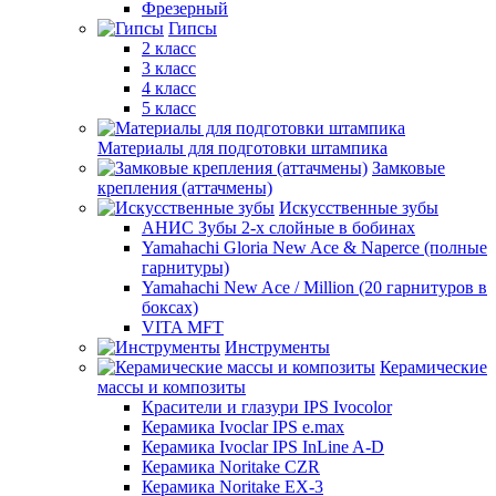
Фрезерный
Гипсы
2 класс
3 класс
4 класс
5 класс
Материалы для подготовки штампика
Замковые
крепления (аттачмены)
Искусственные зубы
АНИС Зубы 2-х слойные в бобинах
Yamahachi Gloria New Ace & Naperce (полные
гарнитуры)
Yamahachi New Ace / Million (20 гарнитуров в
боксах)
VITA MFT
Инструменты
Керамические
массы и композиты
Красители и глазури IPS Ivocolor
Керамика Ivoclar IPS e.max
Керамика Ivoclar IPS InLine A-D
Керамика Noritake CZR
Керамика Noritake EX-3