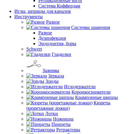
Ретракционные нити
Система Коффердам
Иглы, шприцы для каналов
Инструменты
Разное
Системы хранения
Разное
Дезинфекция
Эндодонтия, боры
Schwert
Гладилки
Зажимы
Зеркала
Зонды
Иглодержатели
Коронкосниматели
Крампонные щипцы
Кюреты
(кюретажные ложки)
Лотки
Ножницы
Пинцеты
Ретракторы