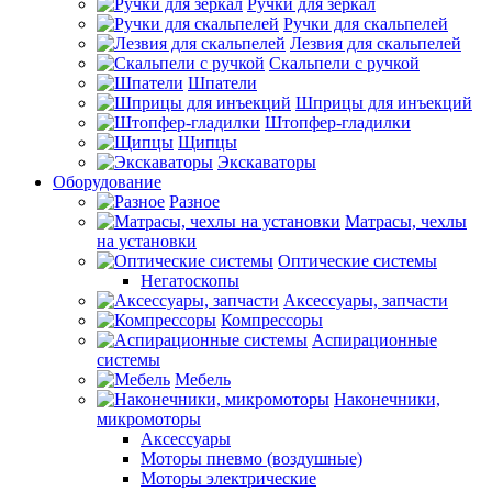
Ручки для зеркал
Ручки для скальпелей
Лезвия для скальпелей
Скальпели с ручкой
Шпатели
Шприцы для инъекций
Штопфер-гладилки
Щипцы
Экскаваторы
Оборудование
Разное
Матрасы, чехлы
на установки
Оптические системы
Негатоскопы
Аксессуары, запчасти
Компрессоры
Аспирационные
системы
Мебель
Наконечники,
микромоторы
Аксессуары
Моторы пневмо (воздушные)
Моторы электрические