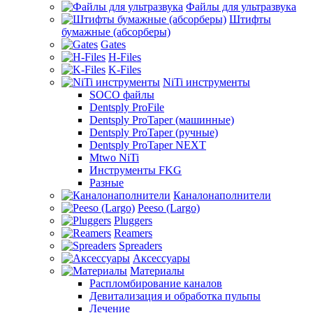
Файлы для ультразвука
Штифты
бумажные (абсорберы)
Gates
H-Files
K-Files
NiTi инструменты
SOCO файлы
Dentsply ProFile
Dentsply ProTaper (машинные)
Dentsply ProTaper (ручные)
Dentsply ProTaper NEXT
Mtwo NiTi
Инструменты FKG
Разные
Каналонаполнители
Peeso (Largo)
Pluggers
Reamers
Spreaders
Аксессуары
Материалы
Распломбирование каналов
Девитализация и обработка пульпы
Лечение