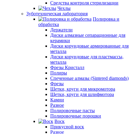
Средства контроля стерилизации
Чехлы
Зуботехническая лаборатория
Полировка и
обработка
Держатели
Диски алмазные сепарационные для
керамики
Диски корундовые армированные для
металла
Диски корундовые для пластмассы,
металла
Фрезы Кристалл
Полиры
Спеченные алмазы (Sintered diamonds)
Фрезы
Щетки, круги для микромотора
Щетки, круги для шлифмотора
Камни
Разное
Полировочные пасты
Полировочные порошки
Воск
Прикусной воск
Разное