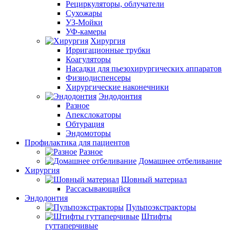
Рециркуляторы, облучатели
Сухожары
УЗ-Мойки
УФ-камеры
Хирургия
Ирригационные трубки
Коагуляторы
Насадки для пьезохирургических аппаратов
Физиодиспенсеры
Хирургические наконечники
Эндодонтия
Разное
Апекслокаторы
Обтурация
Эндомоторы
Профилактика для пациентов
Разное
Домашнее отбеливание
Хирургия
Шовный материал
Рассасывающийся
Эндодонтия
Пульпоэкстракторы
Штифты
гуттаперчивые