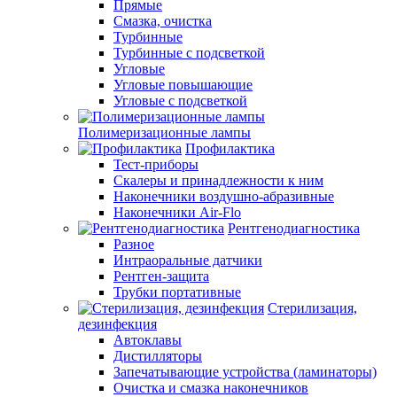
Прямые
Смазка, очистка
Турбинные
Турбинные с подсветкой
Угловые
Угловые повышающие
Угловые с подсветкой
Полимеризационные лампы
Профилактика
Тест-приборы
Скалеры и принадлежности к ним
Наконечники воздушно-абразивные
Наконечники Air-Flo
Рентгенодиагностика
Разное
Интраоральные датчики
Рентген-защита
Трубки портативные
Стерилизация,
дезинфекция
Автоклавы
Дистилляторы
Запечатывающие устройства (ламинаторы)
Очистка и смазка наконечников