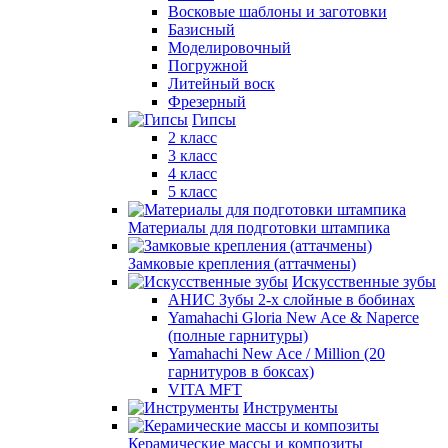
Восковые шаблоны и заготовки
Базисный
Моделировочный
Погружной
Литейный воск
Фрезерный
Гипсы
2 класс
3 класс
4 класс
5 класс
Материалы для подготовки штампика
Замковые крепления (аттачмены)
Искусственные зубы
АНИС Зубы 2-х слойные в бобинах
Yamahachi Gloria New Ace & Naperce
(полные гарнитуры)
Yamahachi New Ace / Million (20
гарнитуров в боксах)
VITA MFT
Инструменты
Керамические массы и композиты