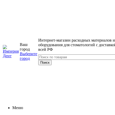
Интернет-магазин расходных материалов и
Ваш
оборудования для стоматологий с доставко
город
всей РФ
Выберите
город
Меню