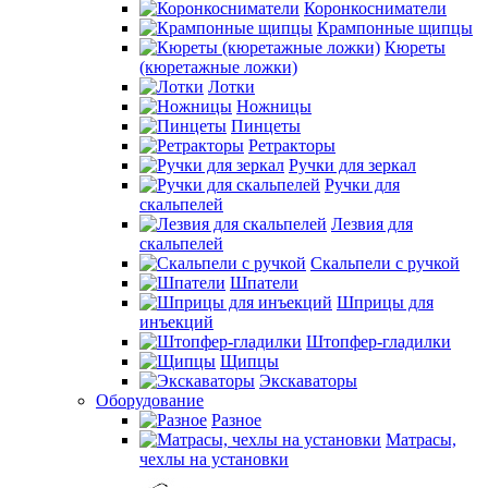
Коронкосниматели
Крампонные щипцы
Кюреты
(кюретажные ложки)
Лотки
Ножницы
Пинцеты
Ретракторы
Ручки для зеркал
Ручки для
скальпелей
Лезвия для
скальпелей
Скальпели с ручкой
Шпатели
Шприцы для
инъекций
Штопфер-гладилки
Щипцы
Экскаваторы
Оборудование
Разное
Матрасы,
чехлы на установки