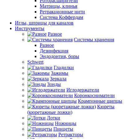
Роторасширители
Матрицы, клинья
Ретракционные нити
Система Коффердам
Иглы, шприцы для каналов
Инструменты
Разное
Системы хранения
Разное
Дезинфекция
Эндодонтия, боры
Schwert
Гладилки
Зажимы
Зеркала
Зонды
Иглодержатели
Коронкосниматели
Крампонные щипцы
Кюреты
(кюретажные ложки)
Лотки
Ножницы
Пинцеты
Ретракторы