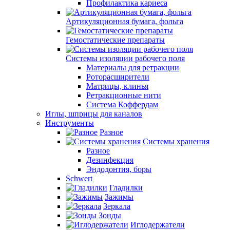
Профилактика кариеса
Артикуляционная бумага, фольга
Гемостатические препараты
Системы изоляции рабочего поля
Материалы для ретракции
Роторасширители
Матрицы, клинья
Ретракционные нити
Система Коффердам
Иглы, шприцы для каналов
Инструменты
Разное
Системы хранения
Разное
Дезинфекция
Эндодонтия, боры
Schwert
Гладилки
Зажимы
Зеркала
Зонды
Иглодержатели