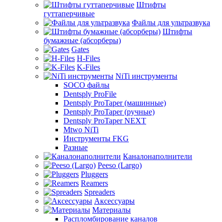
Штифты
гуттаперчивые
Файлы для ультразвука
Штифты
бумажные (абсорберы)
Gates
H-Files
K-Files
NiTi инструменты
SOCO файлы
Dentsply ProFile
Dentsply ProTaper (машинные)
Dentsply ProTaper (ручные)
Dentsply ProTaper NEXT
Mtwo NiTi
Инструменты FKG
Разные
Каналонаполнители
Peeso (Largo)
Pluggers
Reamers
Spreaders
Аксессуары
Материалы
Распломбирование каналов