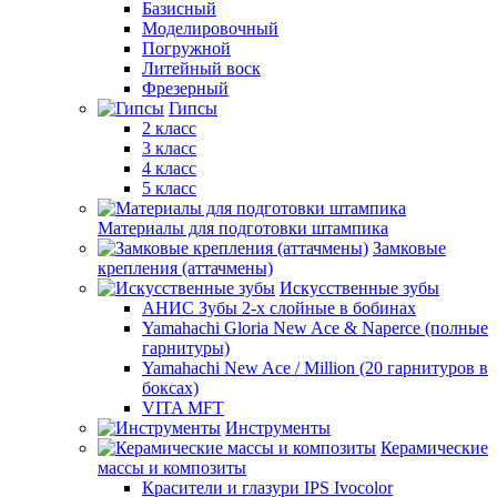
Базисный
Моделировочный
Погружной
Литейный воск
Фрезерный
Гипсы
2 класс
3 класс
4 класс
5 класс
Материалы для подготовки штампика
Замковые
крепления (аттачмены)
Искусственные зубы
АНИС Зубы 2-х слойные в бобинах
Yamahachi Gloria New Ace & Naperce (полные
гарнитуры)
Yamahachi New Ace / Million (20 гарнитуров в
боксах)
VITA MFT
Инструменты
Керамические
массы и композиты
Красители и глазури IPS Ivocolor