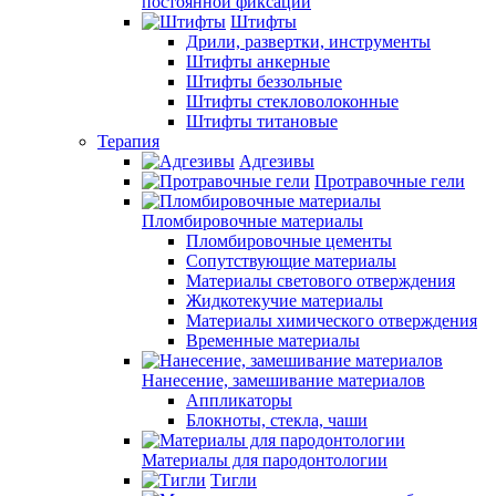
постоянной фиксации
Штифты
Дрили, развертки, инструменты
Штифты анкерные
Штифты беззольные
Штифты стекловолоконные
Штифты титановые
Терапия
Адгезивы
Протравочные гели
Пломбировочные материалы
Пломбировочные цементы
Сопутствующие материалы
Материалы светового отверждения
Жидкотекучие материалы
Материалы химического отверждения
Временные материалы
Нанесение, замешивание материалов
Аппликаторы
Блокноты, стекла, чаши
Материалы для пародонтологии
Тигли