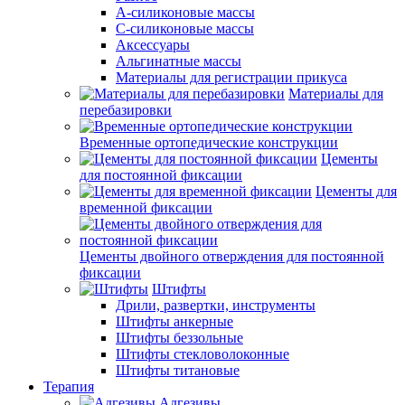
А-силиконовые массы
С-силиконовые массы
Аксессуары
Альгинатные массы
Материалы для регистрации прикуса
Материалы для
перебазировки
Временные ортопедические конструкции
Цементы
для постоянной фиксации
Цементы для
временной фиксации
Цементы двойного отверждения для постоянной
фиксации
Штифты
Дрили, развертки, инструменты
Штифты анкерные
Штифты беззольные
Штифты стекловолоконные
Штифты титановые
Терапия
Адгезивы