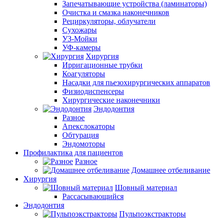
Запечатывающие устройства (ламинаторы)
Очистка и смазка наконечников
Рециркуляторы, облучатели
Сухожары
УЗ-Мойки
УФ-камеры
Хирургия
Ирригационные трубки
Коагуляторы
Насадки для пьезохирургических аппаратов
Физиодиспенсеры
Хирургические наконечники
Эндодонтия
Разное
Апекслокаторы
Обтурация
Эндомоторы
Профилактика для пациентов
Разное
Домашнее отбеливание
Хирургия
Шовный материал
Рассасывающийся
Эндодонтия
Пульпоэкстракторы