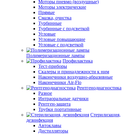
Моторы пневмо (воздушные)
Моторы электрические
Прямые
Смазка, очистка
Турбинные
Турбинные с подсветкой
Угловые
Угловые повышающие
Угловые с подсветкой
Полимеризационные лампы
Профилактика
Тест-приборы
Скалеры и принадлежности к ним
Наконечники воздушно-абразивные
Наконечники Air-Flo
Рентгенодиагностика
Разное
Интраоральные датчики
Рентген-защита
Трубки портативные
Стерилизация,
дезинфекция
Автоклавы
Дистилляторы