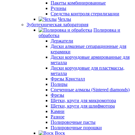
Пакеты комбинированные
Рулоны
Средства контроля стерилизации
Чехлы
Зуботехническая лаборатория
Полировка и
обработка
Держатели
Диски алмазные сепарационные для
керамики
Диски корундовые армированные для
металла
Диски корундовые для пластмассы,
металла
Фрезы Кристалл
Полиры
Спеченные алмазы (Sintered diamonds)
Фрезы
Щетки, круги для микромотора
Щетки, круги для шлифмотора
Камни
Разное
Полировочные пасты
Полировочные порошки
Воск