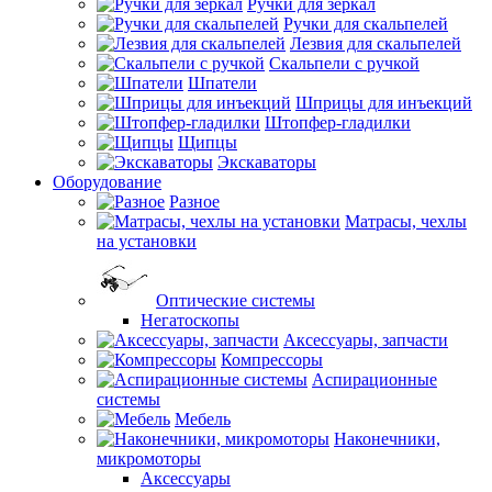
Ручки для зеркал
Ручки для скальпелей
Лезвия для скальпелей
Скальпели с ручкой
Шпатели
Шприцы для инъекций
Штопфер-гладилки
Щипцы
Экскаваторы
Оборудование
Разное
Матрасы, чехлы
на установки
Оптические системы
Негатоскопы
Аксессуары, запчасти
Компрессоры
Аспирационные
системы
Мебель
Наконечники,
микромоторы
Аксессуары