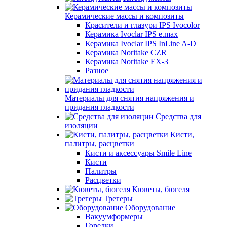
Керамические массы и композиты
Красители и глазури IPS Ivocolor
Керамика Ivoclar IPS e.max
Керамика Ivoclar IPS InLine A-D
Керамика Noritake CZR
Керамика Noritake EX-3
Разное
Материалы для снятия напряжения и
придания гладкости
Средства для
изоляции
Кисти,
палитры, расцветки
Кисти и аксессуары Smile Line
Кисти
Палитры
Расцветки
Кюветы, бюгеля
Трегеры
Оборудование
Вакуумформеры
Горелки