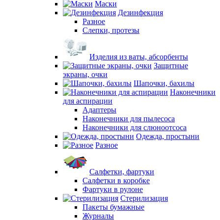
Маски
Дезинфекция
Разное
Слепки, протезы
Изделия из ваты, абсорбенты
Защитные
экраны, очки
Шапочки, бахилы
Наконечники
для аспирации
Адаптеры
Наконечники для пылесоса
Наконечники для слюноотсоса
Одежда, простыни
Разное
Салфетки, фартуки
Салфетки в коробке
Фартуки в рулоне
Стерилизация
Пакеты бумажные
Журналы