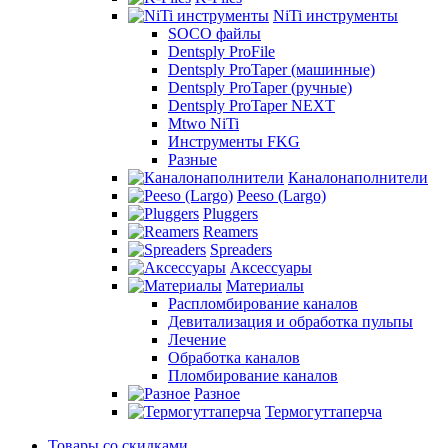
NiTi инструменты
SOCO файлы
Dentsply ProFile
Dentsply ProTaper (машинные)
Dentsply ProTaper (ручные)
Dentsply ProTaper NEXT
Mtwo NiTi
Инструменты FKG
Разные
Каналонаполнители
Peeso (Largo)
Pluggers
Reamers
Spreaders
Аксессуары
Материалы
Распломбирование каналов
Девитализация и обработка пульпы
Лечение
Обработка каналов
Пломбирование каналов
Разное
Термогуттаперча
Товары со скидками