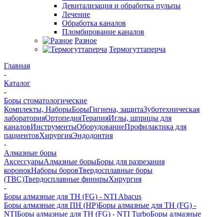
Девитализация и обработка пульпы
Лечение
Обработка каналов
Пломбирование каналов
Разное
Термогуттаперча
Главная
-
Каталог
-
Боры стоматологические
Комплекты, Наборы
Боры
Гигиена, защита
Зуботехническая
лаборатория
Ортопедия
Терапия
Иглы, шприцы для
каналов
Инструменты
Оборудование
Профилактика для
пациентов
Хирургия
Эндодонтия
-
Алмазные боры
Аксессуары
Алмазные боры
Боры для разрезания
коронок
Наборы боров
Твердосплавные боры
(ТВС)
Твердосплавные финиры
Хирургия
-
Боры алмазные для ТН (FG) - NTI Abacus
Боры алмазные для ПН (HP)
Боры алмазные для ТН (FG) -
NTI
Боры алмазные для ТН (FG) - NTI Turbo
Боры алмазные