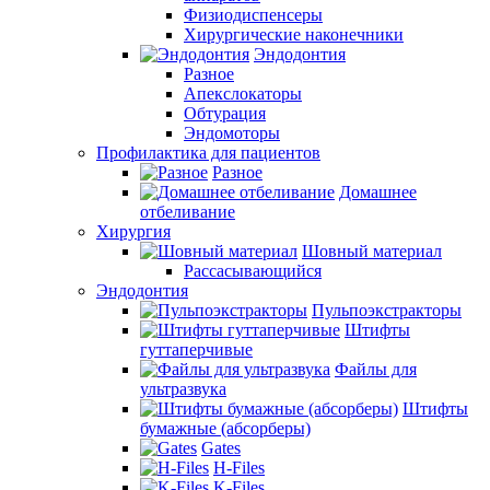
Физиодиспенсеры
Хирургические наконечники
Эндодонтия
Разное
Апекслокаторы
Обтурация
Эндомоторы
Профилактика для пациентов
Разное
Домашнее
отбеливание
Хирургия
Шовный материал
Рассасывающийся
Эндодонтия
Пульпоэкстракторы
Штифты
гуттаперчивые
Файлы для
ультразвука
Штифты
бумажные (абсорберы)
Gates
H-Files
K-Files