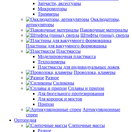
Запчасти, аксессуары
Микромоторы
Триммеры
Окклюдаторы,
артикуляторы
Паковочные материалы
Штифты (пины), сверла
Пластины для вакуумного формовщика
Пластмассы
Моделировочная пластмасса
Техполимеры
Пластмассы для индивидуальных ложек
Проволока, кламеры
Разное
Силиконы
Сплавы и припои
Для бюгельного протезирования
Для коронок и мостов
Припои
Артикуляционные
спреи
Ортопедия
Слепочные массы
Разное