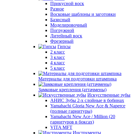
Прикусной воск
Разное
Восковые шаблоны и заготовки
Базисный
Моделировочный
Погружной
Литейный воск
Фрезерный
Гипсы
2 класс
3 класс
4 класс
5 класс
Материалы для подготовки штампика
Замковые крепления (аттачмены)
Искусственные зубы
АНИС Зубы 2-х слойные в бобинах
Yamahachi Gloria New Ace & Naperce
(полные гарнитуры)
Yamahachi New Ace / Million (20
гарнитуров в боксах)
VITA MFT
Инструменты