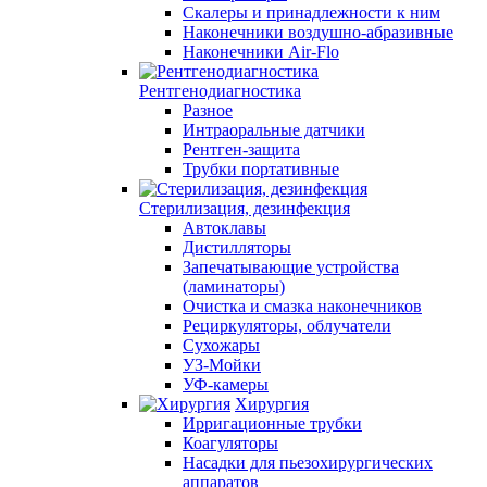
Скалеры и принадлежности к ним
Наконечники воздушно-абразивные
Наконечники Air-Flo
Рентгенодиагностика
Разное
Интраоральные датчики
Рентген-защита
Трубки портативные
Стерилизация, дезинфекция
Автоклавы
Дистилляторы
Запечатывающие устройства
(ламинаторы)
Очистка и смазка наконечников
Рециркуляторы, облучатели
Сухожары
УЗ-Мойки
УФ-камеры
Хирургия
Ирригационные трубки
Коагуляторы
Насадки для пьезохирургических
аппаратов