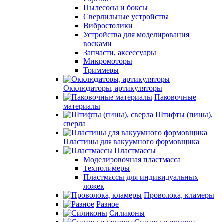
Пылесосы и боксы
Сверлильные устройства
Вибростолики
Устройства для моделирования
восками
Запчасти, аксессуары
Микромоторы
Триммеры
Окклюдаторы, артикуляторы
Паковочные
материалы
Штифты (пины),
сверла
Пластины для вакуумного формовщика
Пластмассы
Моделировочная пластмасса
Техполимеры
Пластмассы для индивидуальных
ложек
Проволока, кламеры
Разное
Силиконы
Сплавы и припои