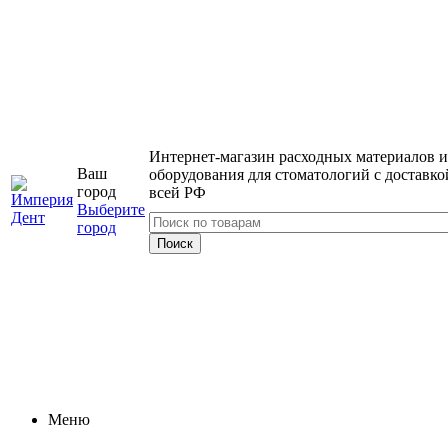
Интернет-магазин расходных материалов и
Ваш
оборудования для стоматологий с доставко
город
всей РФ
Выберите
город
Меню