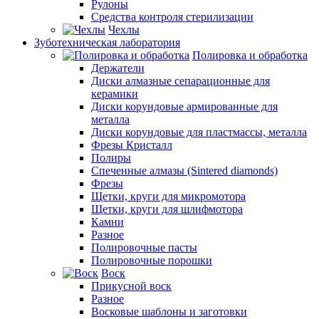
Рулоны
Средства контроля стерилизации
Чехлы
Зуботехническая лаборатория
Полировка и обработка
Держатели
Диски алмазные сепарационные для
керамики
Диски корундовые армированные для
металла
Диски корундовые для пластмассы, металла
Фрезы Кристалл
Полиры
Спеченные алмазы (Sintered diamonds)
Фрезы
Щетки, круги для микромотора
Щетки, круги для шлифмотора
Камни
Разное
Полировочные пасты
Полировочные порошки
Воск
Прикусной воск
Разное
Восковые шаблоны и заготовки