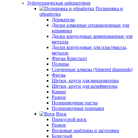
Зуботехническая лаборатория
Полировка и
обработка
Держатели
Диски алмазные сепарационные для
керамики
Диски корундовые армированные для
металла
Диски корундовые для пластмассы,
металла
Фрезы Кристалл
Полиры
Спеченные алмазы (Sintered diamonds)
Фрезы
Щетки, круги для микромотора
Щетки, круги для шлифмотора
Камни
Разное
Полировочные пасты
Полировочные порошки
Воск
Прикусной воск
Разное
Восковые шаблоны и заготовки
Базисный