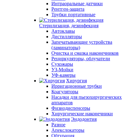
Интраоральные датчики
Рентген-защита
Трубки портативные
Стерилизация, дезинфекция
Автоклавы
Дистилляторы
Запечатывающие устройства
(ламинаторы)
Очистка и смазка наконечников
Рециркуляторы, облучатели
Сухожары
УЗ-Мойки
УФ-камеры
Хирургия
Ирригационные трубки
Коагуляторы
Насадки для пьезохирургических
аппаратов
Физиодиспенсеры
Хирургические наконечники
Эндодонтия
Разное
Апекслокаторы
Обтурация