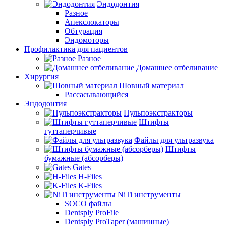
Эндодонтия
Разное
Апекслокаторы
Обтурация
Эндомоторы
Профилактика для пациентов
Разное
Домашнее отбеливание
Хирургия
Шовный материал
Рассасывающийся
Эндодонтия
Пульпоэкстракторы
Штифты
гуттаперчивые
Файлы для ультразвука
Штифты
бумажные (абсорберы)
Gates
H-Files
K-Files
NiTi инструменты
SOCO файлы
Dentsply ProFile
Dentsply ProTaper (машинные)