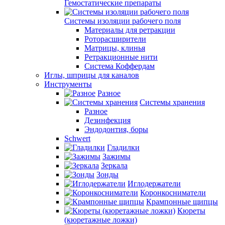
Гемостатические препараты
Системы изоляции рабочего поля
Материалы для ретракции
Роторасширители
Матрицы, клинья
Ретракционные нити
Система Коффердам
Иглы, шприцы для каналов
Инструменты
Разное
Системы хранения
Разное
Дезинфекция
Эндодонтия, боры
Schwert
Гладилки
Зажимы
Зеркала
Зонды
Иглодержатели
Коронкосниматели
Крампонные щипцы
Кюреты
(кюретажные ложки)