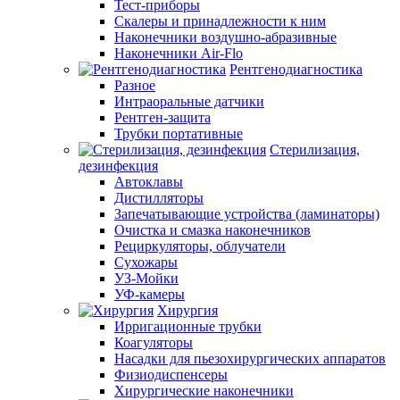
Тест-приборы
Скалеры и принадлежности к ним
Наконечники воздушно-абразивные
Наконечники Air-Flo
Рентгенодиагностика
Разное
Интраоральные датчики
Рентген-защита
Трубки портативные
Стерилизация,
дезинфекция
Автоклавы
Дистилляторы
Запечатывающие устройства (ламинаторы)
Очистка и смазка наконечников
Рециркуляторы, облучатели
Сухожары
УЗ-Мойки
УФ-камеры
Хирургия
Ирригационные трубки
Коагуляторы
Насадки для пьезохирургических аппаратов
Физиодиспенсеры
Хирургические наконечники