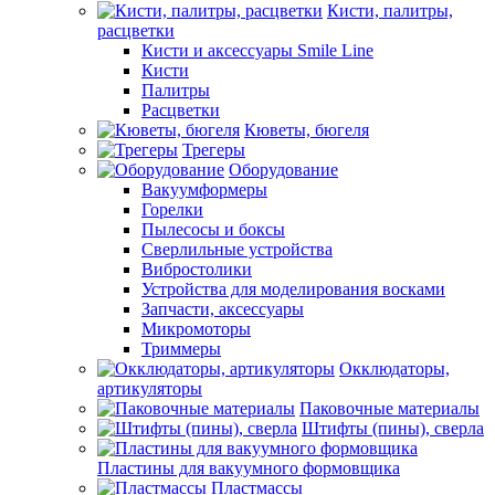
Кисти, палитры,
расцветки
Кисти и аксессуары Smile Line
Кисти
Палитры
Расцветки
Кюветы, бюгеля
Трегеры
Оборудование
Вакуумформеры
Горелки
Пылесосы и боксы
Сверлильные устройства
Вибростолики
Устройства для моделирования восками
Запчасти, аксессуары
Микромоторы
Триммеры
Окклюдаторы,
артикуляторы
Паковочные материалы
Штифты (пины), сверла
Пластины для вакуумного формовщика
Пластмассы