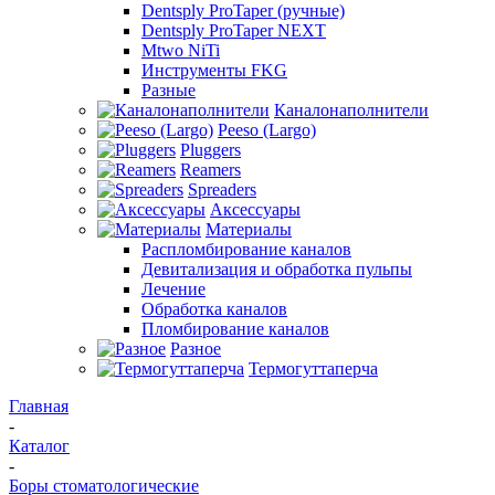
Dentsply ProTaper (ручные)
Dentsply ProTaper NEXT
Mtwo NiTi
Инструменты FKG
Разные
Каналонаполнители
Peeso (Largo)
Pluggers
Reamers
Spreaders
Аксессуары
Материалы
Распломбирование каналов
Девитализация и обработка пульпы
Лечение
Обработка каналов
Пломбирование каналов
Разное
Термогуттаперча
Главная
-
Каталог
-
Боры стоматологические