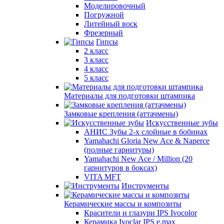
Моделировочный
Погружной
Литейный воск
Фрезерный
Гипсы
2 класс
3 класс
4 класс
5 класс
Материалы для подготовки штампика
Замковые крепления (аттачмены)
Искусственные зубы
АНИС Зубы 2-х слойные в бобинах
Yamahachi Gloria New Ace & Naperce
(полные гарнитуры)
Yamahachi New Ace / Million (20
гарнитуров в боксах)
VITA MFT
Инструменты
Керамические массы и композиты
Красители и глазури IPS Ivocolor
Керамика Ivoclar IPS e.max