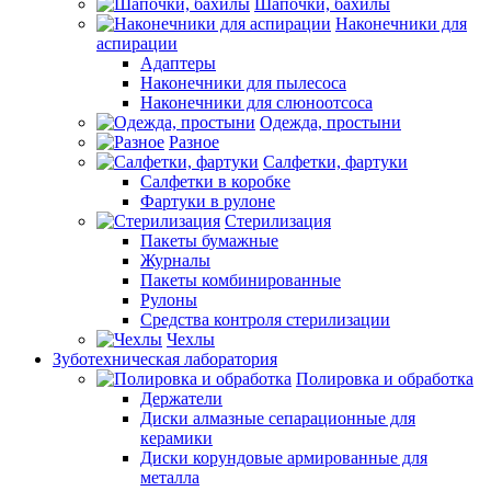
Шапочки, бахилы
Наконечники для
аспирации
Адаптеры
Наконечники для пылесоса
Наконечники для слюноотсоса
Одежда, простыни
Разное
Салфетки, фартуки
Салфетки в коробке
Фартуки в рулоне
Стерилизация
Пакеты бумажные
Журналы
Пакеты комбинированные
Рулоны
Средства контроля стерилизации
Чехлы
Зуботехническая лаборатория
Полировка и обработка
Держатели
Диски алмазные сепарационные для
керамики
Диски корундовые армированные для
металла