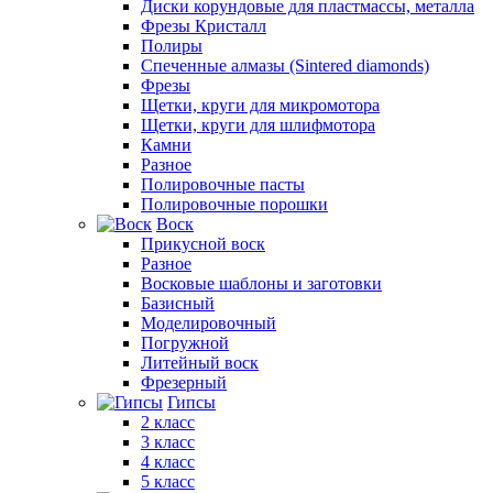
Диски корундовые для пластмассы, металла
Фрезы Кристалл
Полиры
Спеченные алмазы (Sintered diamonds)
Фрезы
Щетки, круги для микромотора
Щетки, круги для шлифмотора
Камни
Разное
Полировочные пасты
Полировочные порошки
Воск
Прикусной воск
Разное
Восковые шаблоны и заготовки
Базисный
Моделировочный
Погружной
Литейный воск
Фрезерный
Гипсы
2 класс
3 класс
4 класс
5 класс