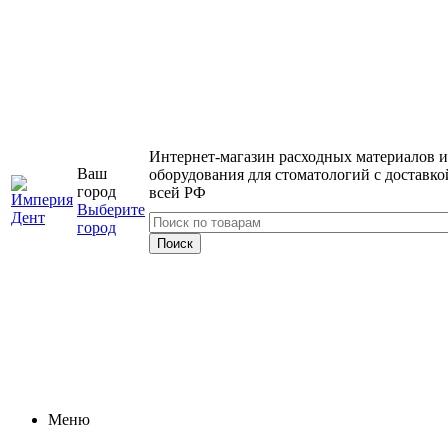
Интернет-магазин расходных материалов и
Ваш
оборудования для стоматологий с доставко
город
всей РФ
Выберите
город
Меню