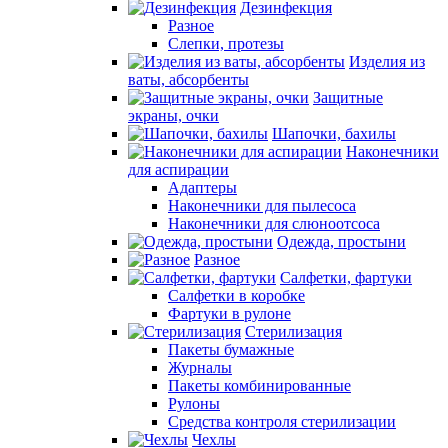
Дезинфекция
Разное
Слепки, протезы
Изделия из
ваты, абсорбенты
Защитные
экраны, очки
Шапочки, бахилы
Наконечники
для аспирации
Адаптеры
Наконечники для пылесоса
Наконечники для слюноотсоса
Одежда, простыни
Разное
Салфетки, фартуки
Салфетки в коробке
Фартуки в рулоне
Стерилизация
Пакеты бумажные
Журналы
Пакеты комбинированные
Рулоны
Средства контроля стерилизации
Чехлы