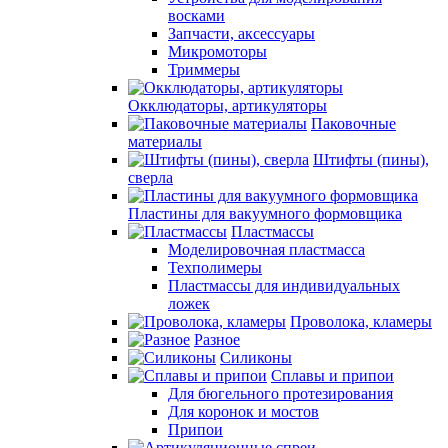
восками
Запчасти, аксессуары
Микромоторы
Триммеры
Окклюдаторы, артикуляторы
Паковочные
материалы
Штифты (пины),
сверла
Пластины для вакуумного формовщика
Пластмассы
Моделировочная пластмасса
Техполимеры
Пластмассы для индивидуальных
ложек
Проволока, кламеры
Разное
Силиконы
Сплавы и припои
Для бюгельного протезирования
Для коронок и мостов
Припои