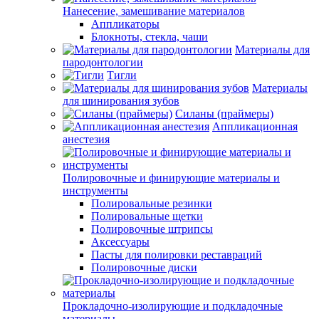
Нанесение, замешивание материалов
Аппликаторы
Блокноты, стекла, чаши
Материалы для
пародонтологии
Тигли
Материалы
для шинирования зубов
Силаны (праймеры)
Аппликационная
анестезия
Полировочные и финирующие материалы и
инструменты
Полировальные резинки
Полировальные щетки
Полировочные штрипсы
Аксессуары
Пасты для полировки реставраций
Полировочные диски
Прокладочно-изолирующие и подкладочные
материалы