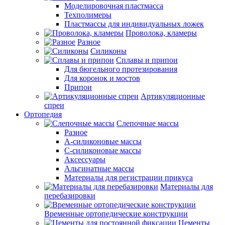
Моделировочная пластмасса
Техполимеры
Пластмассы для индивидуальных ложек
Проволока, кламеры
Разное
Силиконы
Сплавы и припои
Для бюгельного протезирования
Для коронок и мостов
Припои
Артикуляционные
спреи
Ортопедия
Слепочные массы
Разное
А-силиконовые массы
С-силиконовые массы
Аксессуары
Альгинатные массы
Материалы для регистрации прикуса
Материалы для
перебазировки
Временные ортопедические конструкции
Цементы