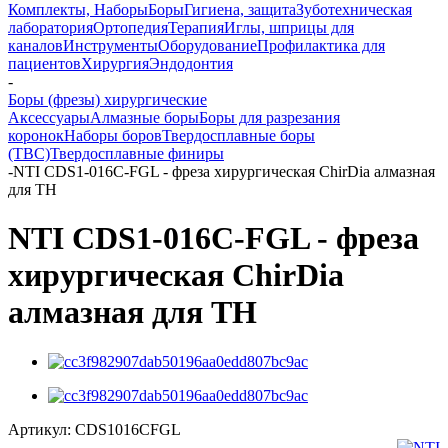
Комплекты, Наборы
Боры
Гигиена, защита
Зуботехническая
лаборатория
Ортопедия
Терапия
Иглы, шприцы для
каналов
Инструменты
Оборудование
Профилактика для
пациентов
Хирургия
Эндодонтия
-
Боры (фрезы) хирургические
Аксессуары
Алмазные боры
Боры для разрезания
коронок
Наборы боров
Твердосплавные боры
(ТВС)
Твердосплавные финиры
-
NTI CDS1-016C-FGL - фреза хирургическая ChirDia алмазная
для ТН
NTI CDS1-016C-FGL - фреза
хирургическая ChirDia
алмазная для ТН
Артикул:
CDS1016CFGL