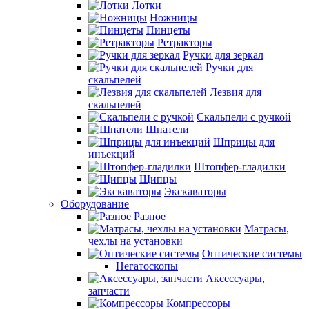
Лотки
Ножницы
Пинцеты
Ретракторы
Ручки для зеркал
Ручки для
скальпелей
Лезвия для
скальпелей
Скальпели с ручкой
Шпатели
Шприцы для
инъекций
Штопфер-гладилки
Щипцы
Экскаваторы
Оборудование
Разное
Матрасы,
чехлы на установки
Оптические системы
Негатоскопы
Аксессуары,
запчасти
Компрессоры