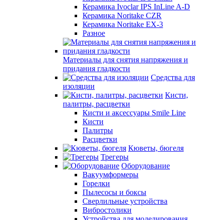
Керамика Ivoclar IPS InLine A-D
Керамика Noritake CZR
Керамика Noritake EX-3
Разное
Материалы для снятия напряжения и
придания гладкости
Средства для
изоляции
Кисти,
палитры, расцветки
Кисти и аксессуары Smile Line
Кисти
Палитры
Расцветки
Кюветы, бюгеля
Трегеры
Оборудование
Вакуумформеры
Горелки
Пылесосы и боксы
Сверлильные устройства
Вибростолики
Устройства для моделирования