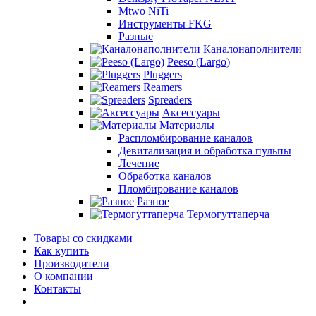
Mtwo NiTi
Инструменты FKG
Разные
Каналонаполнители
Peeso (Largo)
Pluggers
Reamers
Spreaders
Аксессуары
Материалы
Распломбирование каналов
Девитализация и обработка пульпы
Лечение
Обработка каналов
Пломбирование каналов
Разное
Термогуттаперча
Товары со скидками
Как купить
Производители
О компании
Контакты