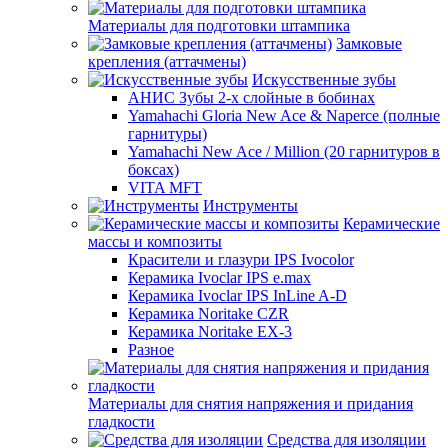
Материалы для подготовки штампика
Замковые
крепления (аттачмены)
Искусственные зубы
АНИС Зубы 2-х слойные в бобинах
Yamahachi Gloria New Ace & Naperce (полные
гарнитуры)
Yamahachi New Ace / Million (20 гарнитуров в
боксах)
VITA MFT
Инструменты
Керамические
массы и композиты
Красители и глазури IPS Ivocolor
Керамика Ivoclar IPS e.max
Керамика Ivoclar IPS InLine A-D
Керамика Noritake CZR
Керамика Noritake EX-3
Разное
Материалы для снятия напряжения и придания
гладкости
Средства для изоляции