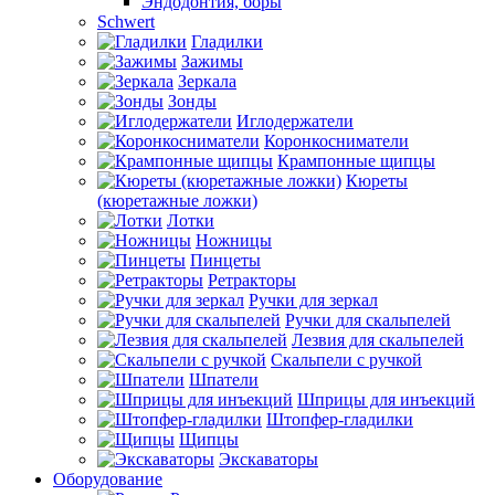
Эндодонтия, боры
Schwert
Гладилки
Зажимы
Зеркала
Зонды
Иглодержатели
Коронкосниматели
Крампонные щипцы
Кюреты
(кюретажные ложки)
Лотки
Ножницы
Пинцеты
Ретракторы
Ручки для зеркал
Ручки для скальпелей
Лезвия для скальпелей
Скальпели с ручкой
Шпатели
Шприцы для инъекций
Штопфер-гладилки
Щипцы
Экскаваторы
Оборудование