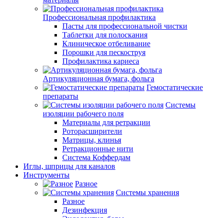
Профессиональная профилактика
Пасты для профессиональной чистки
Таблетки для полоскания
Клиническое отбеливание
Порошки для пескоструя
Профилактика кариеса
Артикуляционная бумага, фольга
Гемостатические
препараты
Системы
изоляции рабочего поля
Материалы для ретракции
Роторасширители
Матрицы, клинья
Ретракционные нити
Система Коффердам
Иглы, шприцы для каналов
Инструменты
Разное
Системы хранения
Разное
Дезинфекция