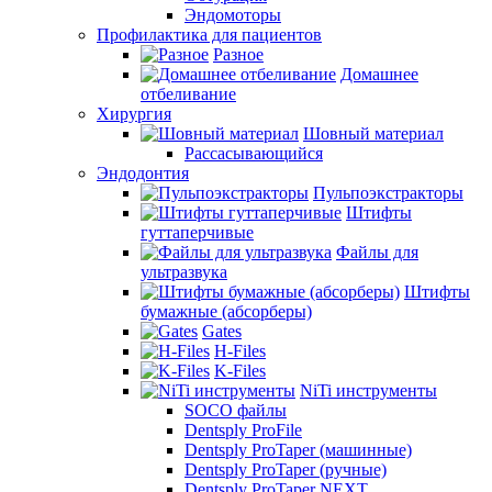
Эндомоторы
Профилактика для пациентов
Разное
Домашнее
отбеливание
Хирургия
Шовный материал
Рассасывающийся
Эндодонтия
Пульпоэкстракторы
Штифты
гуттаперчивые
Файлы для
ультразвука
Штифты
бумажные (абсорберы)
Gates
H-Files
K-Files
NiTi инструменты
SOCO файлы
Dentsply ProFile
Dentsply ProTaper (машинные)
Dentsply ProTaper (ручные)
Dentsply ProTaper NEXT