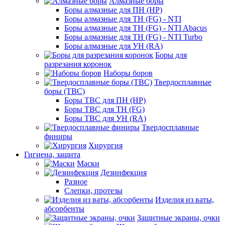
Алмазные боры
Боры алмазные для ПН (HP)
Боры алмазные для ТН (FG) - NTI
Боры алмазные для ТН (FG) - NTI Abacus
Боры алмазные для ТН (FG) - NTI Turbo
Боры алмазные для УН (RA)
Боры для
разрезания коронок
Наборы боров
Твердосплавные
боры (ТВС)
Боры ТВС для ПН (HP)
Боры ТВС для ТН (FG)
Боры ТВС для УН (RA)
Твердосплавные
финиры
Хирургия
Гигиена, защита
Маски
Дезинфекция
Разное
Слепки, протезы
Изделия из ваты,
абсорбенты
Защитные экраны, очки