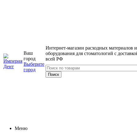
Интернет-магазин расходных материалов и
Ваш
оборудования для стоматологий с доставко
город
всей РФ
Выберите
город
Меню