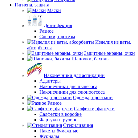
Гигиена, защита
Маски
Дезинфекция
Разное
Слепки, протезы
Изделия из ваты,
абсорбенты
Защитные экраны, очки
Шапочки, бахилы
Наконечники для аспирации
Адаптеры
Наконечники для пылесоса
Наконечники для слюноотсоса
Одежда, простыни
Разное
Салфетки, фартуки
Салфетки в коробке
Фартуки в рулоне
Стерилизация
Пакеты бумажные
Журналы