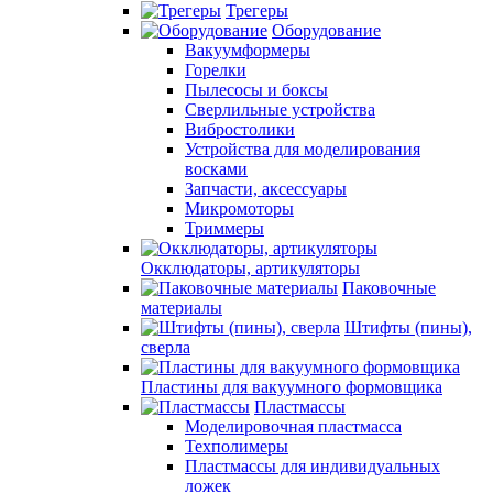
Трегеры
Оборудование
Вакуумформеры
Горелки
Пылесосы и боксы
Сверлильные устройства
Вибростолики
Устройства для моделирования
восками
Запчасти, аксессуары
Микромоторы
Триммеры
Окклюдаторы, артикуляторы
Паковочные
материалы
Штифты (пины),
сверла
Пластины для вакуумного формовщика
Пластмассы
Моделировочная пластмасса
Техполимеры
Пластмассы для индивидуальных
ложек