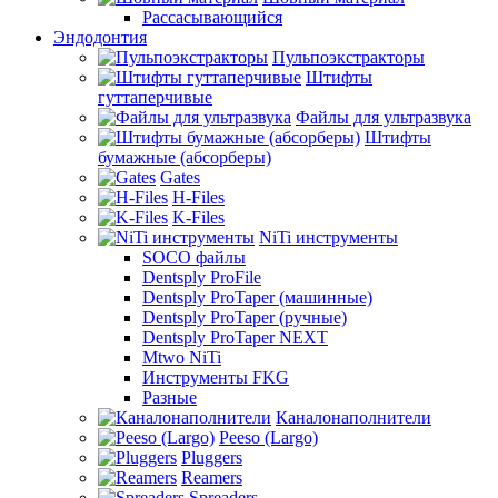
Рассасывающийся
Эндодонтия
Пульпоэкстракторы
Штифты
гуттаперчивые
Файлы для ультразвука
Штифты
бумажные (абсорберы)
Gates
H-Files
K-Files
NiTi инструменты
SOCO файлы
Dentsply ProFile
Dentsply ProTaper (машинные)
Dentsply ProTaper (ручные)
Dentsply ProTaper NEXT
Mtwo NiTi
Инструменты FKG
Разные
Каналонаполнители
Peeso (Largo)
Pluggers
Reamers
Spreaders