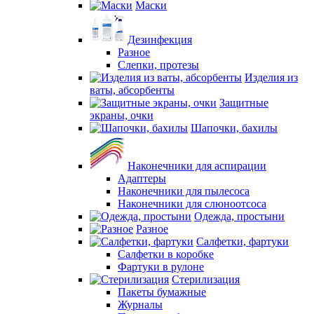
Маски
Дезинфекция
Разное
Слепки, протезы
Изделия из
ваты, абсорбенты
Защитные
экраны, очки
Шапочки, бахилы
Наконечники для аспирации
Адаптеры
Наконечники для пылесоса
Наконечники для слюноотсоса
Одежда, простыни
Разное
Салфетки, фартуки
Салфетки в коробке
Фартуки в рулоне
Стерилизация
Пакеты бумажные
Журналы