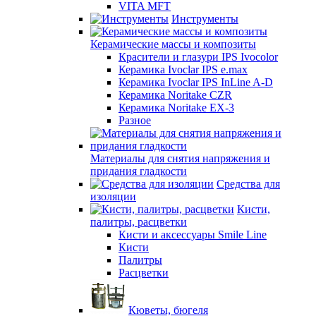
VITA MFT
Инструменты
Керамические массы и композиты
Красители и глазури IPS Ivocolor
Керамика Ivoclar IPS e.max
Керамика Ivoclar IPS InLine A-D
Керамика Noritake CZR
Керамика Noritake EX-3
Разное
Материалы для снятия напряжения и
придания гладкости
Средства для
изоляции
Кисти,
палитры, расцветки
Кисти и аксессуары Smile Line
Кисти
Палитры
Расцветки
Кюветы, бюгеля