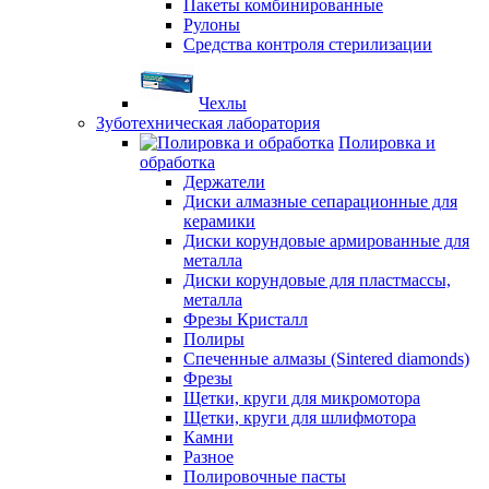
Пакеты комбинированные
Рулоны
Средства контроля стерилизации
Чехлы
Зуботехническая лаборатория
Полировка и
обработка
Держатели
Диски алмазные сепарационные для
керамики
Диски корундовые армированные для
металла
Диски корундовые для пластмассы,
металла
Фрезы Кристалл
Полиры
Спеченные алмазы (Sintered diamonds)
Фрезы
Щетки, круги для микромотора
Щетки, круги для шлифмотора
Камни
Разное
Полировочные пасты