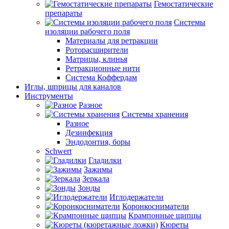
Гемостатические
препараты
Системы
изоляции рабочего поля
Материалы для ретракции
Роторасширители
Матрицы, клинья
Ретракционные нити
Система Коффердам
Иглы, шприцы для каналов
Инструменты
Разное
Системы хранения
Разное
Дезинфекция
Эндодонтия, боры
Schwert
Гладилки
Зажимы
Зеркала
Зонды
Иглодержатели
Коронкосниматели
Крампонные щипцы
Кюреты