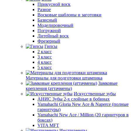
Прикусной воск
Разное
Восковые шаблоны и заготовки
Базисный
Моделировочный
Погружной
Литейный воск
Фрезерный
Гипсы
2 класс
3 класс
4 класс
5 класс
Материалы для подготовки штампика
Замковые
крепления (аттачмены)
Искусственные зубы
АНИС Зубы 2-х слойные в бобинах
Yamahachi Gloria New Ace & Naperce (полные
гарнитуры)
Yamahachi New Ace / Million (20 гарнитуров в
боксах)
VITA MFT
Инструменты