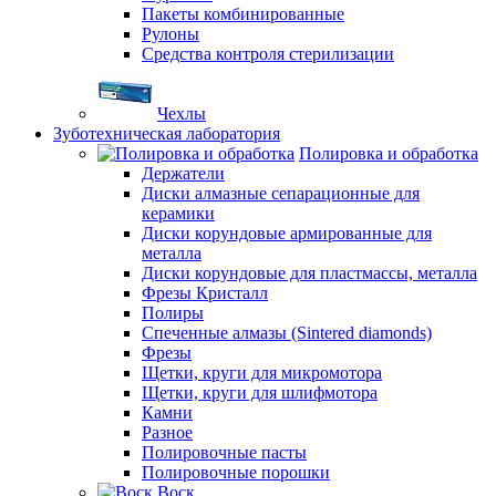
Пакеты комбинированные
Рулоны
Средства контроля стерилизации
Чехлы
Зуботехническая лаборатория
Полировка и обработка
Держатели
Диски алмазные сепарационные для
керамики
Диски корундовые армированные для
металла
Диски корундовые для пластмассы, металла
Фрезы Кристалл
Полиры
Спеченные алмазы (Sintered diamonds)
Фрезы
Щетки, круги для микромотора
Щетки, круги для шлифмотора
Камни
Разное
Полировочные пасты
Полировочные порошки
Воск