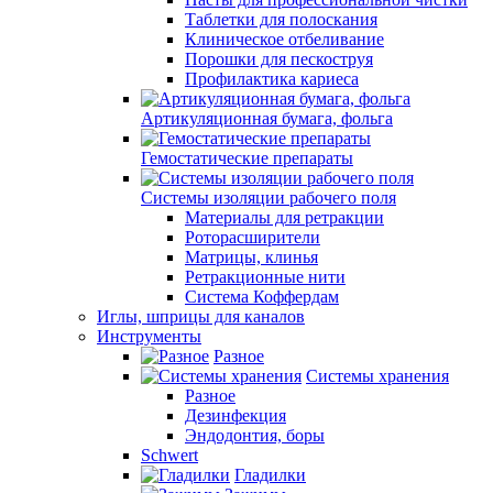
Таблетки для полоскания
Клиническое отбеливание
Порошки для пескоструя
Профилактика кариеса
Артикуляционная бумага, фольга
Гемостатические препараты
Системы изоляции рабочего поля
Материалы для ретракции
Роторасширители
Матрицы, клинья
Ретракционные нити
Система Коффердам
Иглы, шприцы для каналов
Инструменты
Разное
Системы хранения
Разное
Дезинфекция
Эндодонтия, боры
Schwert
Гладилки