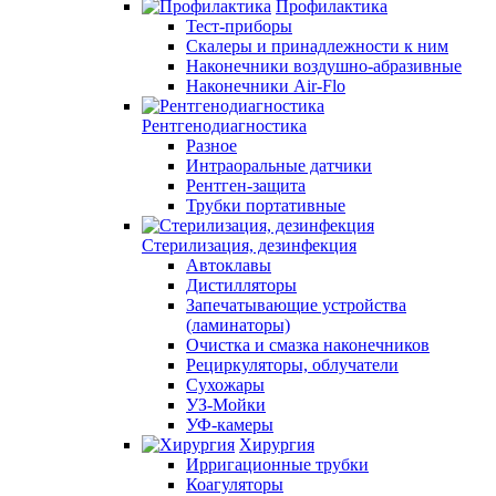
Профилактика
Тест-приборы
Скалеры и принадлежности к ним
Наконечники воздушно-абразивные
Наконечники Air-Flo
Рентгенодиагностика
Разное
Интраоральные датчики
Рентген-защита
Трубки портативные
Стерилизация, дезинфекция
Автоклавы
Дистилляторы
Запечатывающие устройства
(ламинаторы)
Очистка и смазка наконечников
Рециркуляторы, облучатели
Сухожары
УЗ-Мойки
УФ-камеры
Хирургия
Ирригационные трубки
Коагуляторы