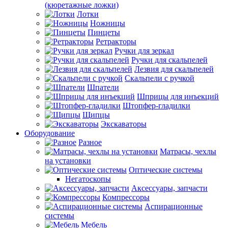
(кюретажные ложки)
Лотки
Ножницы
Пинцеты
Ретракторы
Ручки для зеркал
Ручки для скальпелей
Лезвия для скальпелей
Скальпели с ручкой
Шпатели
Шприцы для инъекций
Штопфер-гладилки
Щипцы
Экскаваторы
Оборудование
Разное
Матрасы, чехлы
на установки
Оптические системы
Негатоскопы
Аксессуары, запчасти
Компрессоры
Аспирационные
системы
Мебель