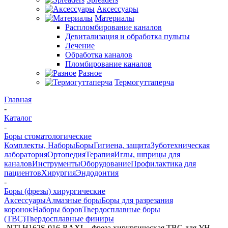
Аксессуары
Материалы
Распломбирование каналов
Девитализация и обработка пульпы
Лечение
Обработка каналов
Пломбирование каналов
Разное
Термогуттаперча
Главная
-
Каталог
-
Боры стоматологические
Комплекты, Наборы
Боры
Гигиена, защита
Зуботехническая
лаборатория
Ортопедия
Терапия
Иглы, шприцы для
каналов
Инструменты
Оборудование
Профилактика для
пациентов
Хирургия
Эндодонтия
-
Боры (фрезы) хирургические
Аксессуары
Алмазные боры
Боры для разрезания
коронок
Наборы боров
Твердосплавные боры
(ТВС)
Твердосплавные финиры
-
NTI H162S-016-RAXL - фреза хирургическая ТВС для УН