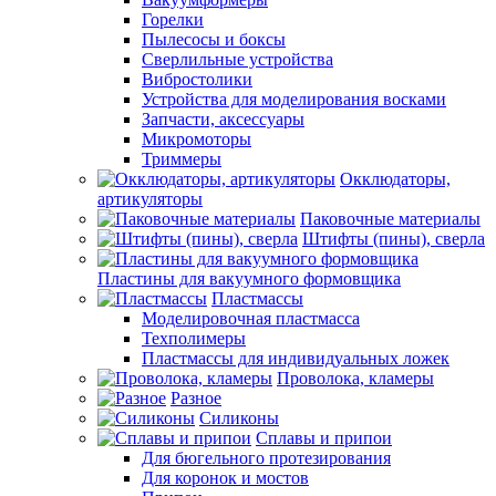
Горелки
Пылесосы и боксы
Сверлильные устройства
Вибростолики
Устройства для моделирования восками
Запчасти, аксессуары
Микромоторы
Триммеры
Окклюдаторы,
артикуляторы
Паковочные материалы
Штифты (пины), сверла
Пластины для вакуумного формовщика
Пластмассы
Моделировочная пластмасса
Техполимеры
Пластмассы для индивидуальных ложек
Проволока, кламеры
Разное
Силиконы
Сплавы и припои
Для бюгельного протезирования
Для коронок и мостов