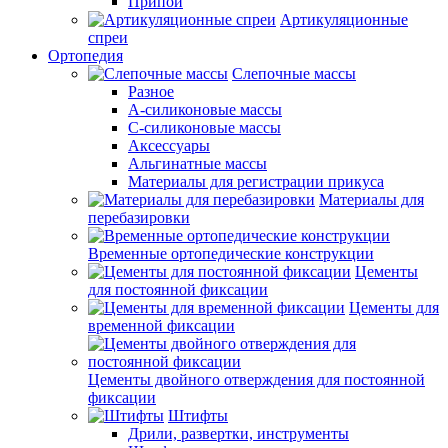
Припои
Артикуляционные
спреи
Ортопедия
Слепочные массы
Разное
А-силиконовые массы
С-силиконовые массы
Аксессуары
Альгинатные массы
Материалы для регистрации прикуса
Материалы для
перебазировки
Временные ортопедические конструкции
Цементы
для постоянной фиксации
Цементы для
временной фиксации
Цементы двойного отверждения для постоянной
фиксации
Штифты
Дрили, развертки, инструменты