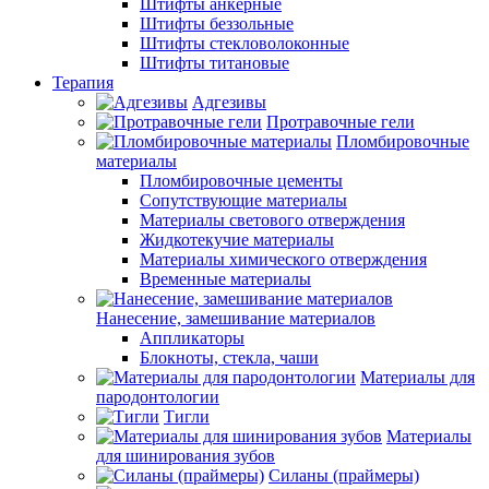
Штифты анкерные
Штифты беззольные
Штифты стекловолоконные
Штифты титановые
Терапия
Адгезивы
Протравочные гели
Пломбировочные
материалы
Пломбировочные цементы
Сопутствующие материалы
Материалы светового отверждения
Жидкотекучие материалы
Материалы химического отверждения
Временные материалы
Нанесение, замешивание материалов
Аппликаторы
Блокноты, стекла, чаши
Материалы для
пародонтологии
Тигли
Материалы
для шинирования зубов
Силаны (праймеры)