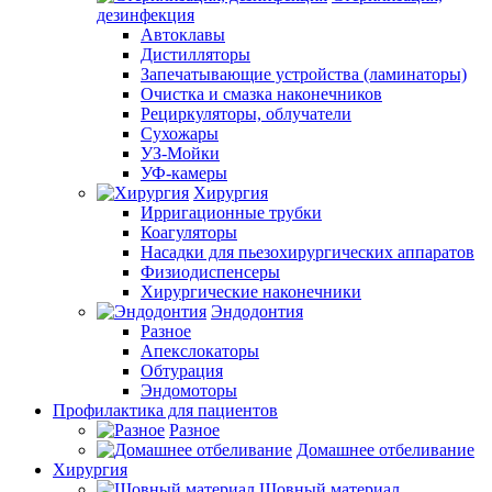
дезинфекция
Автоклавы
Дистилляторы
Запечатывающие устройства (ламинаторы)
Очистка и смазка наконечников
Рециркуляторы, облучатели
Сухожары
УЗ-Мойки
УФ-камеры
Хирургия
Ирригационные трубки
Коагуляторы
Насадки для пьезохирургических аппаратов
Физиодиспенсеры
Хирургические наконечники
Эндодонтия
Разное
Апекслокаторы
Обтурация
Эндомоторы
Профилактика для пациентов
Разное
Домашнее отбеливание
Хирургия
Шовный материал