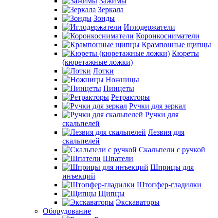
Зажимы
Зеркала
Зонды
Иглодержатели
Коронкосниматели
Крампонные щипцы
Кюреты
(кюретажные ложки)
Лотки
Ножницы
Пинцеты
Ретракторы
Ручки для зеркал
Ручки для
скальпелей
Лезвия для
скальпелей
Скальпели с ручкой
Шпатели
Шприцы для
инъекций
Штопфер-гладилки
Щипцы
Экскаваторы
Оборудование