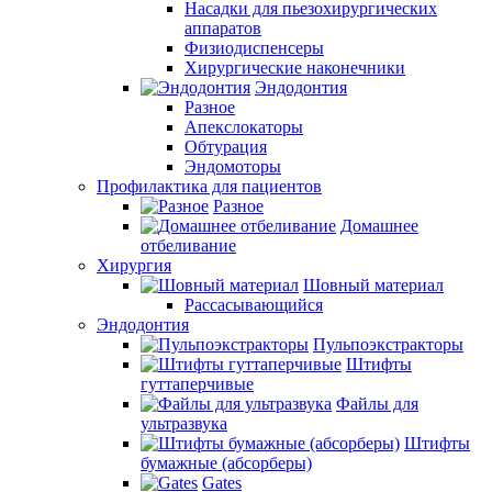
Насадки для пьезохирургических
аппаратов
Физиодиспенсеры
Хирургические наконечники
Эндодонтия
Разное
Апекслокаторы
Обтурация
Эндомоторы
Профилактика для пациентов
Разное
Домашнее
отбеливание
Хирургия
Шовный материал
Рассасывающийся
Эндодонтия
Пульпоэкстракторы
Штифты
гуттаперчивые
Файлы для
ультразвука
Штифты
бумажные (абсорберы)
Gates