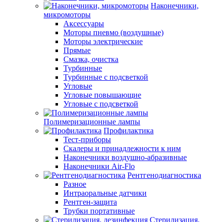
Наконечники,
микромоторы
Аксессуары
Моторы пневмо (воздушные)
Моторы электрические
Прямые
Смазка, очистка
Турбинные
Турбинные с подсветкой
Угловые
Угловые повышающие
Угловые с подсветкой
Полимеризационные лампы
Профилактика
Тест-приборы
Скалеры и принадлежности к ним
Наконечники воздушно-абразивные
Наконечники Air-Flo
Рентгенодиагностика
Разное
Интраоральные датчики
Рентген-защита
Трубки портативные
Стерилизация,