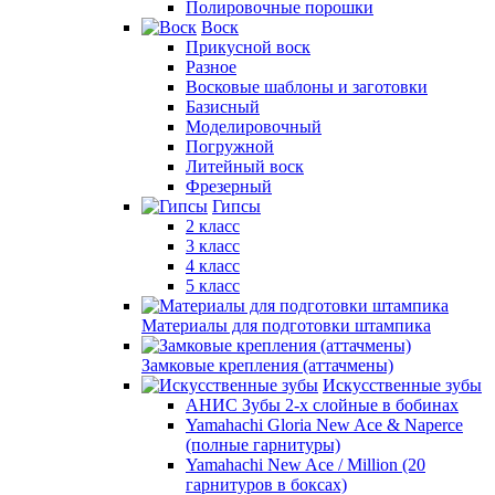
Полировочные порошки
Воск
Прикусной воск
Разное
Восковые шаблоны и заготовки
Базисный
Моделировочный
Погружной
Литейный воск
Фрезерный
Гипсы
2 класс
3 класс
4 класс
5 класс
Материалы для подготовки штампика
Замковые крепления (аттачмены)
Искусственные зубы
АНИС Зубы 2-х слойные в бобинах
Yamahachi Gloria New Ace & Naperce
(полные гарнитуры)
Yamahachi New Ace / Million (20
гарнитуров в боксах)