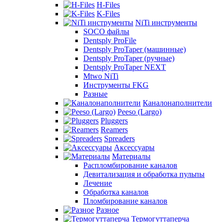
H-Files
K-Files
NiTi инструменты
SOCO файлы
Dentsply ProFile
Dentsply ProTaper (машинные)
Dentsply ProTaper (ручные)
Dentsply ProTaper NEXT
Mtwo NiTi
Инструменты FKG
Разные
Каналонаполнители
Peeso (Largo)
Pluggers
Reamers
Spreaders
Аксессуары
Материалы
Распломбирование каналов
Девитализация и обработка пульпы
Лечение
Обработка каналов
Пломбирование каналов
Разное
Термогуттаперча