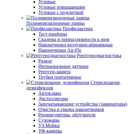
Угловые
Угловые повышающие
Угловые с подсветкой
Полимеризационные лампы
Профилактика
Тест-приборы
Скалеры и принадлежности к ним
Наконечники воздушно-абразивные
Наконечники Air-Flo
Рентгенодиагностика
Разное
Интраоральные датчики
Рентген-защита
Трубки портативные
Стерилизация,
дезинфекция
Автоклавы
Дистилляторы
Запечатывающие устройства (ламинаторы)
Очистка и смазка наконечников
Рециркуляторы, облучатели
Сухожары
УЗ-Мойки
УФ-камеры