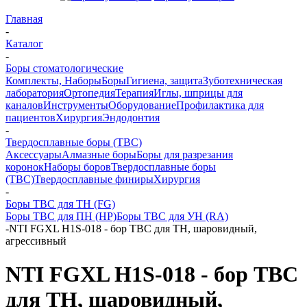
Главная
-
Каталог
-
Боры стоматологические
Комплекты, Наборы
Боры
Гигиена, защита
Зуботехническая
лаборатория
Ортопедия
Терапия
Иглы, шприцы для
каналов
Инструменты
Оборудование
Профилактика для
пациентов
Хирургия
Эндодонтия
-
Твердосплавные боры (ТВС)
Аксессуары
Алмазные боры
Боры для разрезания
коронок
Наборы боров
Твердосплавные боры
(ТВС)
Твердосплавные финиры
Хирургия
-
Боры ТВС для ТН (FG)
Боры ТВС для ПН (HP)
Боры ТВС для УН (RA)
-
NTI FGXL H1S-018 - бор ТВС для ТН, шаровидный,
агрессивный
NTI FGXL H1S-018 - бор ТВС
для ТН, шаровидный,