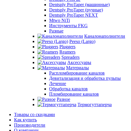
Dentsply ProTaper (машинные)
Dentsply ProTaper (ручные)
Dentsply ProTaper NEXT
Mtwo NiTi
Инструменты FKG
Разные
Каналонаполнители
Peeso (Largo)
Pluggers
Reamers
Spreaders
Аксессуары
Материалы
Распломбирование каналов
Девитализация и обработка пульпы
Лечение
Обработка каналов
Пломбирование каналов
Разное
Термогуттаперча
Товары со скидками
Как купить
Производители
О компании