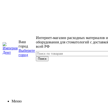
Интернет-магазин расходных материалов и
Ваш
оборудования для стоматологий с доставко
город
всей РФ
Выберите
город
Меню