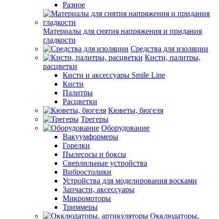
Разное
Материалы для снятия напряжения и придания
гладкости
Средства для изоляции
Кисти, палитры,
расцветки
Кисти и аксессуары Smile Line
Кисти
Палитры
Расцветки
Кюветы, бюгеля
Трегеры
Оборудование
Вакуумформеры
Горелки
Пылесосы и боксы
Сверлильные устройства
Вибростолики
Устройства для моделирования восками
Запчасти, аксессуары
Микромоторы
Триммеры
Окклюдаторы,