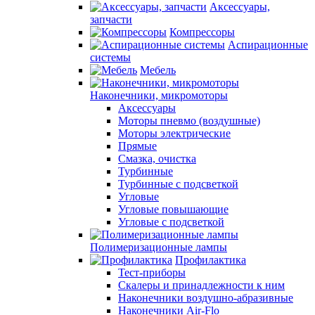
Аксессуары,
запчасти
Компрессоры
Аспирационные
системы
Мебель
Наконечники, микромоторы
Аксессуары
Моторы пневмо (воздушные)
Моторы электрические
Прямые
Смазка, очистка
Турбинные
Турбинные с подсветкой
Угловые
Угловые повышающие
Угловые с подсветкой
Полимеризационные лампы
Профилактика
Тест-приборы
Скалеры и принадлежности к ним
Наконечники воздушно-абразивные
Наконечники Air-Flo