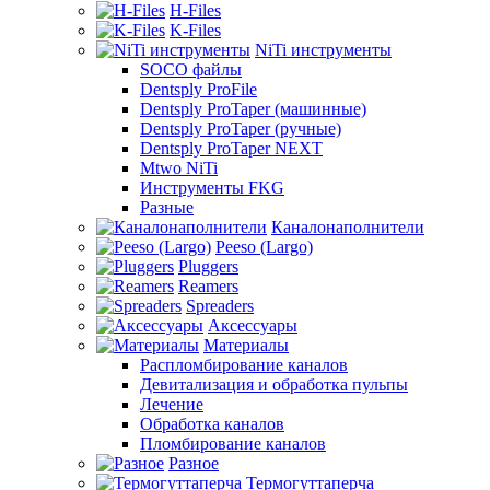
H-Files
K-Files
NiTi инструменты
SOCO файлы
Dentsply ProFile
Dentsply ProTaper (машинные)
Dentsply ProTaper (ручные)
Dentsply ProTaper NEXT
Mtwo NiTi
Инструменты FKG
Разные
Каналонаполнители
Peeso (Largo)
Pluggers
Reamers
Spreaders
Аксессуары
Материалы
Распломбирование каналов
Девитализация и обработка пульпы
Лечение
Обработка каналов
Пломбирование каналов
Разное
Термогуттаперча