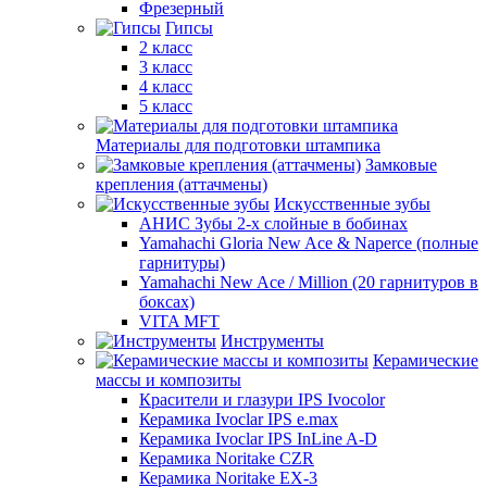
Фрезерный
Гипсы
2 класс
3 класс
4 класс
5 класс
Материалы для подготовки штампика
Замковые
крепления (аттачмены)
Искусственные зубы
АНИС Зубы 2-х слойные в бобинах
Yamahachi Gloria New Ace & Naperce (полные
гарнитуры)
Yamahachi New Ace / Million (20 гарнитуров в
боксах)
VITA MFT
Инструменты
Керамические
массы и композиты
Красители и глазури IPS Ivocolor
Керамика Ivoclar IPS e.max
Керамика Ivoclar IPS InLine A-D
Керамика Noritake CZR
Керамика Noritake EX-3