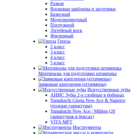
Разное
Восковые шаблоны и заготовки
Базисный
Моделировочный
Погружной
Литейный воск
Фрезерный
Гипсы
2 класс
3 класс
4 класс
5 класс
Материалы для подготовки штампика
Замковые крепления (аттачмены)
Искусственные зубы
АНИС Зубы 2-х слойные в бобинах
Yamahachi Gloria New Ace & Naperce
(полные гарнитуры)
Yamahachi New Ace / Million (20
гарнитуров в боксах)
VITA MFT
Инструменты