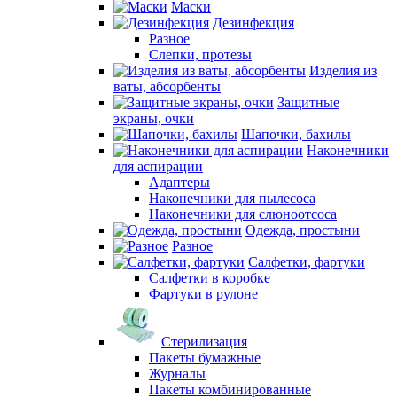
Маски
Дезинфекция
Разное
Слепки, протезы
Изделия из
ваты, абсорбенты
Защитные
экраны, очки
Шапочки, бахилы
Наконечники
для аспирации
Адаптеры
Наконечники для пылесоса
Наконечники для слюноотсоса
Одежда, простыни
Разное
Салфетки, фартуки
Салфетки в коробке
Фартуки в рулоне
Стерилизация
Пакеты бумажные
Журналы
Пакеты комбинированные