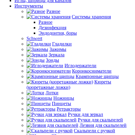
Иглы, шприцы для каналов
Инструменты
Разное
Системы хранения
Разное
Дезинфекция
Эндодонтия, боры
Schwert
Гладилки
Зажимы
Зеркала
Зонды
Иглодержатели
Коронкосниматели
Крампонные щипцы
Кюреты
(кюретажные ложки)
Лотки
Ножницы
Пинцеты
Ретракторы
Ручки для зеркал
Ручки для скальпелей
Лезвия для скальпелей
Скальпели с ручкой