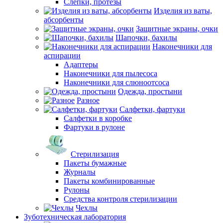
Слепки, протезы
Изделия из ваты,
абсорбенты
Защитные экраны, очки
Шапочки, бахилы
Наконечники для
аспирации
Адаптеры
Наконечники для пылесоса
Наконечники для слюноотсоса
Одежда, простыни
Разное
Салфетки, фартуки
Салфетки в коробке
Фартуки в рулоне
Стерилизация
Пакеты бумажные
Журналы
Пакеты комбинированные
Рулоны
Средства контроля стерилизации
Чехлы
Зуботехническая лаборатория