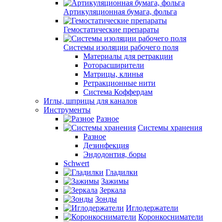
Артикуляционная бумага, фольга
Гемостатические препараты
Системы изоляции рабочего поля
Материалы для ретракции
Роторасширители
Матрицы, клинья
Ретракционные нити
Система Коффердам
Иглы, шприцы для каналов
Инструменты
Разное
Системы хранения
Разное
Дезинфекция
Эндодонтия, боры
Schwert
Гладилки
Зажимы
Зеркала
Зонды
Иглодержатели
Коронкосниматели