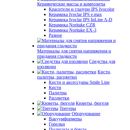
Керамические массы и композиты
Красители и глазури IPS Ivocolor
Керамика Ivoclar IPS e.max
Керамика Ivoclar IPS InLine A-D
Керамика Noritake CZR
Керамика Noritake EX-3
Разное
Материалы для снятия напряжения и
придания гладкости
Средства для
изоляции
Кисти,
палитры, расцветки
Кисти и аксессуары Smile Line
Кисти
Палитры
Расцветки
Кюветы, бюгеля
Трегеры
Оборудование
Вакуумформеры
Горелки
Пылесосы и боксы