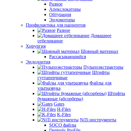
Разное
Апекслокаторы
Обтурация
Эндомоторы
Профилактика для пациентов
Разное
Домашнее
отбеливание
Хирургия
Шовный материал
Рассасывающийся
Эндодонтия
Пульпоэкстракторы
Штифты
гуттаперчивые
Файлы для
ультразвука
Штифты
бумажные (абсорберы)
Gates
H-Files
K-Files
NiTi инструменты
SOCO файлы
Dentsply ProFile