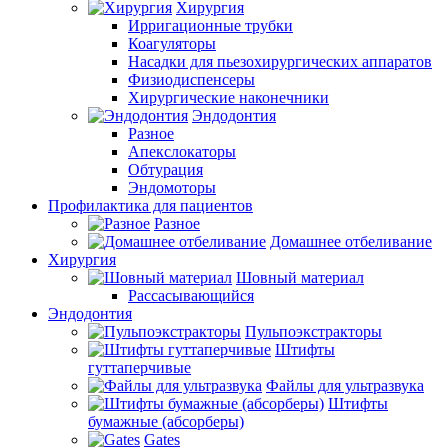
Хирургия
Ирригационные трубки
Коагуляторы
Насадки для пьезохирургических аппаратов
Физиодиспенсеры
Хирургические наконечники
Эндодонтия
Разное
Апекслокаторы
Обтурация
Эндомоторы
Профилактика для пациентов
Разное
Домашнее отбеливание
Хирургия
Шовный материал
Рассасывающийся
Эндодонтия
Пульпоэкстракторы
Штифты
гуттаперчивые
Файлы для ультразвука
Штифты
бумажные (абсорберы)
Gates