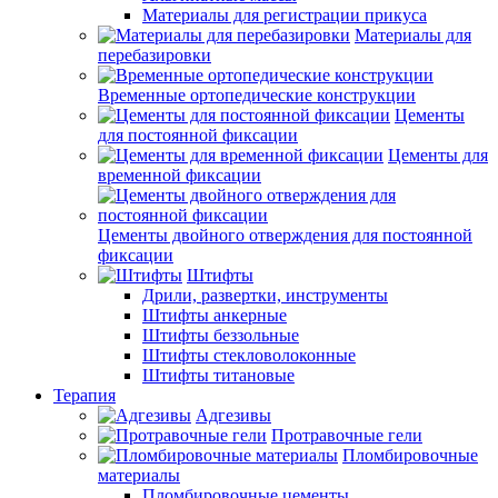
Материалы для регистрации прикуса
Материалы для
перебазировки
Временные ортопедические конструкции
Цементы
для постоянной фиксации
Цементы для
временной фиксации
Цементы двойного отверждения для постоянной
фиксации
Штифты
Дрили, развертки, инструменты
Штифты анкерные
Штифты беззольные
Штифты стекловолоконные
Штифты титановые
Терапия
Адгезивы
Протравочные гели
Пломбировочные
материалы
Пломбировочные цементы