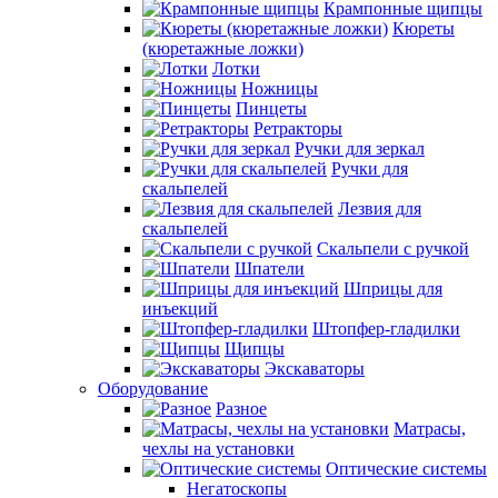
Крампонные щипцы
Кюреты
(кюретажные ложки)
Лотки
Ножницы
Пинцеты
Ретракторы
Ручки для зеркал
Ручки для
скальпелей
Лезвия для
скальпелей
Скальпели с ручкой
Шпатели
Шприцы для
инъекций
Штопфер-гладилки
Щипцы
Экскаваторы
Оборудование
Разное
Матрасы,
чехлы на установки
Оптические системы
Негатоскопы