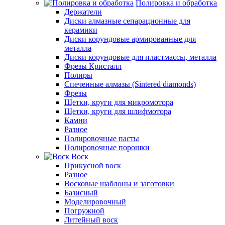
Полировка и обработка
Держатели
Диски алмазные сепарационные для
керамики
Диски корундовые армированные для
металла
Диски корундовые для пластмассы, металла
Фрезы Кристалл
Полиры
Спеченные алмазы (Sintered diamonds)
Фрезы
Щетки, круги для микромотора
Щетки, круги для шлифмотора
Камни
Разное
Полировочные пасты
Полировочные порошки
Воск
Прикусной воск
Разное
Восковые шаблоны и заготовки
Базисный
Моделировочный
Погружной
Литейный воск