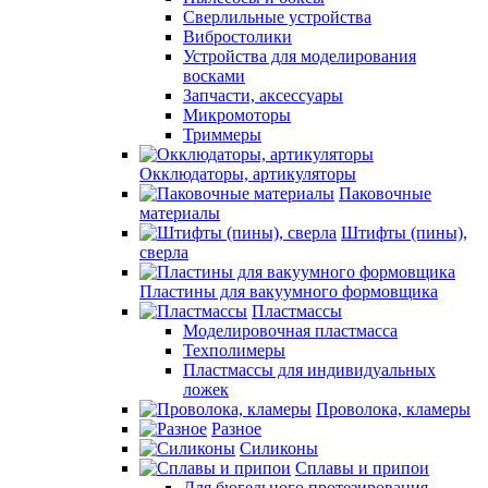
Сверлильные устройства
Вибростолики
Устройства для моделирования
восками
Запчасти, аксессуары
Микромоторы
Триммеры
Окклюдаторы, артикуляторы
Паковочные
материалы
Штифты (пины),
сверла
Пластины для вакуумного формовщика
Пластмассы
Моделировочная пластмасса
Техполимеры
Пластмассы для индивидуальных
ложек
Проволока, кламеры
Разное
Силиконы
Сплавы и припои
Для бюгельного протезирования