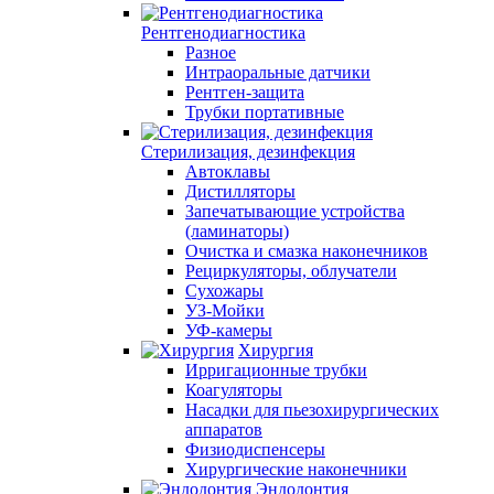
Рентгенодиагностика
Разное
Интраоральные датчики
Рентген-защита
Трубки портативные
Стерилизация, дезинфекция
Автоклавы
Дистилляторы
Запечатывающие устройства
(ламинаторы)
Очистка и смазка наконечников
Рециркуляторы, облучатели
Сухожары
УЗ-Мойки
УФ-камеры
Хирургия
Ирригационные трубки
Коагуляторы
Насадки для пьезохирургических
аппаратов
Физиодиспенсеры
Хирургические наконечники
Эндодонтия