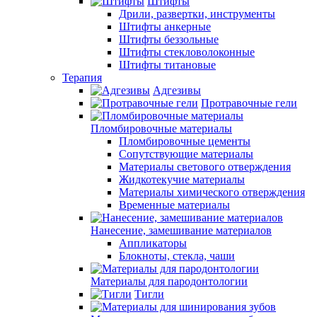
Штифты
Дрили, развертки, инструменты
Штифты анкерные
Штифты беззольные
Штифты стекловолоконные
Штифты титановые
Терапия
Адгезивы
Протравочные гели
Пломбировочные материалы
Пломбировочные цементы
Сопутствующие материалы
Материалы светового отверждения
Жидкотекучие материалы
Материалы химического отверждения
Временные материалы
Нанесение, замешивание материалов
Аппликаторы
Блокноты, стекла, чаши
Материалы для пародонтологии
Тигли