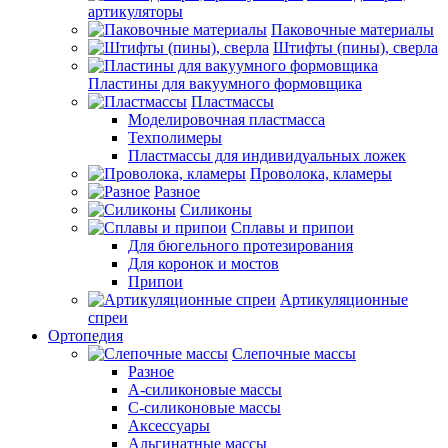
артикуляторы
Паковочные материалы
Штифты (пины), сверла
Пластины для вакуумного формовщика
Пластмассы
Моделировочная пластмасса
Техполимеры
Пластмассы для индивидуальных ложек
Проволока, кламеры
Разное
Силиконы
Сплавы и припои
Для бюгельного протезирования
Для коронок и мостов
Припои
Артикуляционные
спреи
Ортопедия
Слепочные массы
Разное
А-силиконовые массы
С-силиконовые массы
Аксессуары
Альгинатные массы