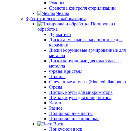
Рулоны
Средства контроля стерилизации
Чехлы
Зуботехническая лаборатория
Полировка и
обработка
Держатели
Диски алмазные сепарационные для
керамики
Диски корундовые армированные для
металла
Диски корундовые для пластмассы,
металла
Фрезы Кристалл
Полиры
Спеченные алмазы (Sintered diamonds)
Фрезы
Щетки, круги для микромотора
Щетки, круги для шлифмотора
Камни
Разное
Полировочные пасты
Полировочные порошки
Воск
Прикусной воск