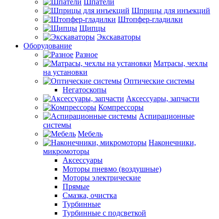
Шпатели
Шприцы для инъекций
Штопфер-гладилки
Щипцы
Экскаваторы
Оборудование
Разное
Матрасы, чехлы
на установки
Оптические системы
Негатоскопы
Аксессуары, запчасти
Компрессоры
Аспирационные
системы
Мебель
Наконечники,
микромоторы
Аксессуары
Моторы пневмо (воздушные)
Моторы электрические
Прямые
Смазка, очистка
Турбинные
Турбинные с подсветкой