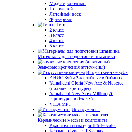
Моделировочный
Погружной
Литейный воск
Фрезерный
Гипсы
2 класс
3 класс
4 класс
5 класс
Материалы для подготовки штампика
Замковые крепления (аттачмены)
Искусственные зубы
АНИС Зубы 2-х слойные в бобинах
Yamahachi Gloria New Ace & Naperce
(полные гарнитуры)
Yamahachi New Ace / Million (20
гарнитуров в боксах)
VITA MFT
Инструменты
Керамические массы и композиты
Красители и глазури IPS Ivocolor
Керамика Ivoclar IPS e.max