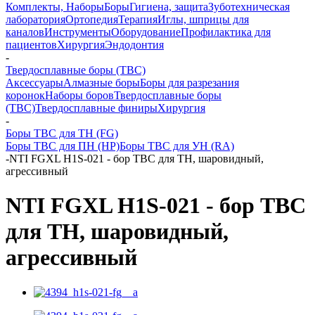
Комплекты, Наборы
Боры
Гигиена, защита
Зуботехническая
лаборатория
Ортопедия
Терапия
Иглы, шприцы для
каналов
Инструменты
Оборудование
Профилактика для
пациентов
Хирургия
Эндодонтия
-
Твердосплавные боры (ТВС)
Аксессуары
Алмазные боры
Боры для разрезания
коронок
Наборы боров
Твердосплавные боры
(ТВС)
Твердосплавные финиры
Хирургия
-
Боры ТВС для ТН (FG)
Боры ТВС для ПН (HP)
Боры ТВС для УН (RA)
-
NTI FGXL H1S-021 - бор ТВС для ТН, шаровидный,
агрессивный
NTI FGXL H1S-021 - бор ТВС
для ТН, шаровидный,
агрессивный