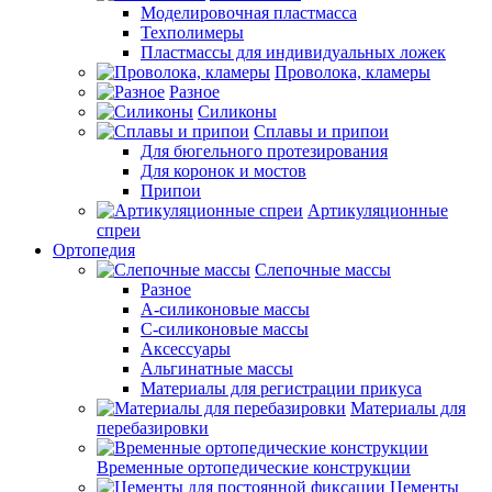
Моделировочная пластмасса
Техполимеры
Пластмассы для индивидуальных ложек
Проволока, кламеры
Разное
Силиконы
Сплавы и припои
Для бюгельного протезирования
Для коронок и мостов
Припои
Артикуляционные
спреи
Ортопедия
Слепочные массы
Разное
А-силиконовые массы
С-силиконовые массы
Аксессуары
Альгинатные массы
Материалы для регистрации прикуса
Материалы для
перебазировки
Временные ортопедические конструкции
Цементы