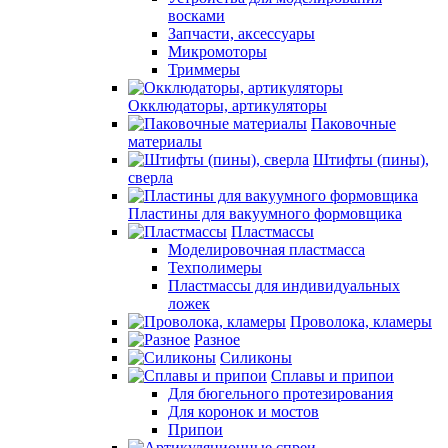
восками
Запчасти, аксессуары
Микромоторы
Триммеры
Окклюдаторы, артикуляторы
Паковочные
материалы
Штифты (пины),
сверла
Пластины для вакуумного формовщика
Пластмассы
Моделировочная пластмасса
Техполимеры
Пластмассы для индивидуальных
ложек
Проволока, кламеры
Разное
Силиконы
Сплавы и припои
Для бюгельного протезирования
Для коронок и мостов
Припои