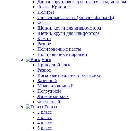
Диски корундовые для пластмассы, металла
Фрезы Кристалл
Полиры
Спеченные алмазы (Sintered diamonds)
Фрезы
Щетки, круги для микромотора
Щетки, круги для шлифмотора
Камни
Разное
Полировочные пасты
Полировочные порошки
Воск
Прикусной воск
Разное
Восковые шаблоны и заготовки
Базисный
Моделировочный
Погружной
Литейный воск
Фрезерный
Гипсы
2 класс
3 класс
4 класс
5 класс