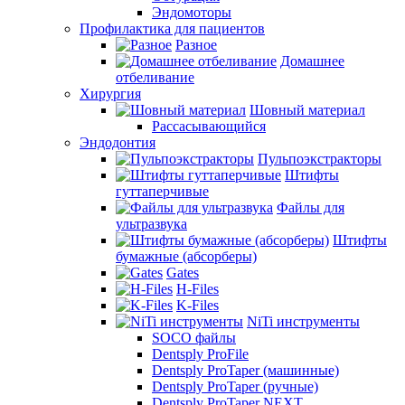
Эндомоторы
Профилактика для пациентов
Разное
Домашнее
отбеливание
Хирургия
Шовный материал
Рассасывающийся
Эндодонтия
Пульпоэкстракторы
Штифты
гуттаперчивые
Файлы для
ультразвука
Штифты
бумажные (абсорберы)
Gates
H-Files
K-Files
NiTi инструменты
SOCO файлы
Dentsply ProFile
Dentsply ProTaper (машинные)
Dentsply ProTaper (ручные)
Dentsply ProTaper NEXT