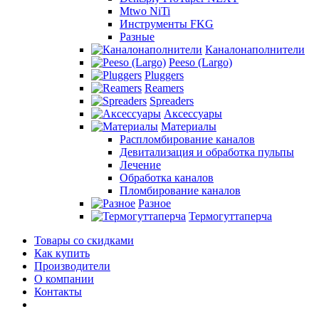
Mtwo NiTi
Инструменты FKG
Разные
Каналонаполнители
Peeso (Largo)
Pluggers
Reamers
Spreaders
Аксессуары
Материалы
Распломбирование каналов
Девитализация и обработка пульпы
Лечение
Обработка каналов
Пломбирование каналов
Разное
Термогуттаперча
Товары со скидками
Как купить
Производители
О компании
Контакты