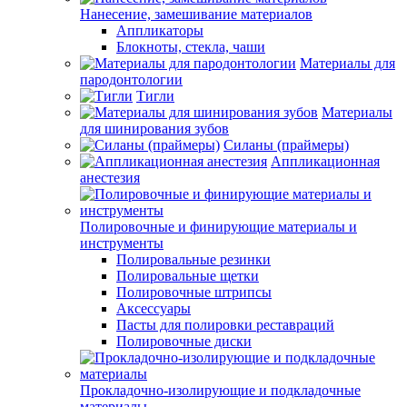
Нанесение, замешивание материалов
Аппликаторы
Блокноты, стекла, чаши
Материалы для
пародонтологии
Тигли
Материалы
для шинирования зубов
Силаны (праймеры)
Аппликационная
анестезия
Полировочные и финирующие материалы и
инструменты
Полировальные резинки
Полировальные щетки
Полировочные штрипсы
Аксессуары
Пасты для полировки реставраций
Полировочные диски
Прокладочно-изолирующие и подкладочные
материалы