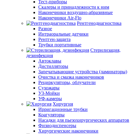
Тест-приборы
Скалеры и принадлежности к ним
Наконечники воздушно-абразивные
Наконечники Air-Flo
Рентгенодиагностика
Разное
Интраоральные датчики
Рентген-защита
Трубки портативные
Стерилизация,
дезинфекция
Автоклавы
Дистилляторы
Запечатывающие устройства (ламинаторы)
Очистка и смазка наконечников
Рециркуляторы, облучатели
Сухожары
УЗ-Мойки
УФ-камеры
Хирургия
Ирригационные трубки
Коагуляторы
Насадки для пьезохирургических аппаратов
Физиодиспенсеры
Хирургические наконечники