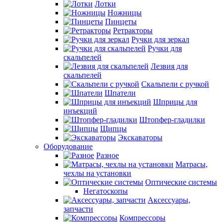
Лотки
Ножницы
Пинцеты
Ретракторы
Ручки для зеркал
Ручки для
скальпелей
Лезвия для
скальпелей
Скальпели с ручкой
Шпатели
Шприцы для
инъекций
Штопфер-гладилки
Щипцы
Экскаваторы
Оборудование
Разное
Матрасы,
чехлы на установки
Оптические системы
Негатоскопы
Аксессуары,
запчасти
Компрессоры