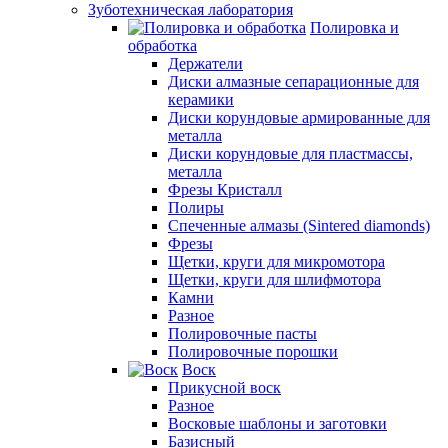
Зуботехническая лаборатория
Полировка и
обработка
Держатели
Диски алмазные сепарационные для
керамики
Диски корундовые армированные для
металла
Диски корундовые для пластмассы,
металла
Фрезы Кристалл
Полиры
Спеченные алмазы (Sintered diamonds)
Фрезы
Щетки, круги для микромотора
Щетки, круги для шлифмотора
Камни
Разное
Полировочные пасты
Полировочные порошки
Воск
Прикусной воск
Разное
Восковые шаблоны и заготовки
Базисный