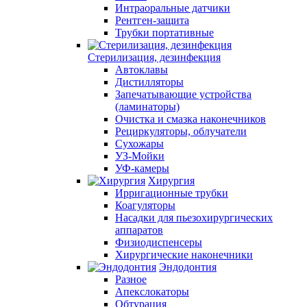
Интраоральные датчики
Рентген-защита
Трубки портативные
Стерилизация, дезинфекция
Автоклавы
Дистилляторы
Запечатывающие устройства
(ламинаторы)
Очистка и смазка наконечников
Рециркуляторы, облучатели
Сухожары
УЗ-Мойки
УФ-камеры
Хирургия
Ирригационные трубки
Коагуляторы
Насадки для пьезохирургических
аппаратов
Физиодиспенсеры
Хирургические наконечники
Эндодонтия
Разное
Апекслокаторы
Обтурация