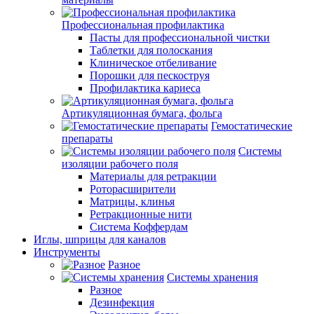
Профессиональная профилактика
Пасты для профессиональной чистки
Таблетки для полоскания
Клиническое отбеливание
Порошки для пескоструя
Профилактика кариеса
Артикуляционная бумага, фольга
Гемостатические
препараты
Системы
изоляции рабочего поля
Материалы для ретракции
Роторасширители
Матрицы, клинья
Ретракционные нити
Система Коффердам
Иглы, шприцы для каналов
Инструменты
Разное
Системы хранения
Разное
Дезинфекция