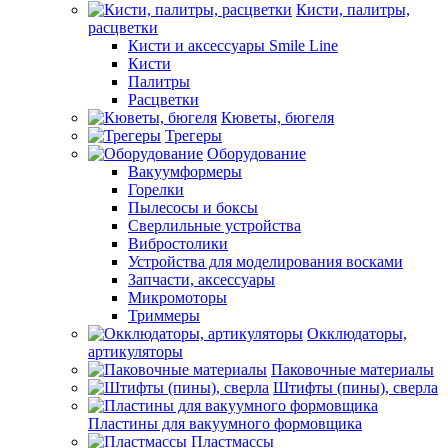
Кисти, палитры,
расцветки
Кисти и аксессуары Smile Line
Кисти
Палитры
Расцветки
Кюветы, бюгеля
Трегеры
Оборудование
Вакуумформеры
Горелки
Пылесосы и боксы
Сверлильные устройства
Вибростолики
Устройства для моделирования восками
Запчасти, аксессуары
Микромоторы
Триммеры
Окклюдаторы,
артикуляторы
Паковочные материалы
Штифты (пины), сверла
Пластины для вакуумного формовщика
Пластмассы