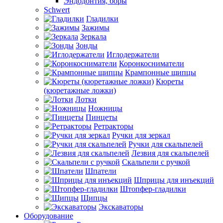
Эндодонтия, боры
Schwert
Гладилки
Зажимы
Зеркала
Зонды
Иглодержатели
Коронкосниматели
Крампонные щипцы
Кюреты
(кюретажные ложки)
Лотки
Ножницы
Пинцеты
Ретракторы
Ручки для зеркал
Ручки для скальпелей
Лезвия для скальпелей
Скальпели с ручкой
Шпатели
Шприцы для инъекций
Штопфер-гладилки
Щипцы
Экскаваторы
Оборудование