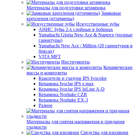
Материалы для подготовки штампика
Замковые
крепления (аттачмены)
Искусственные зубы
АНИС Зубы 2-х слойные в бобинах
Yamahachi Gloria New Ace & Naperce (полные
гарнитуры)
Yamahachi New Ace / Million (20 гарнитуров в
боксах)
VITA MFT
Инструменты
Керамические
массы и композиты
Красители и глазури IPS Ivocolor
Керамика Ivoclar IPS e.max
Керамика Ivoclar IPS InLine A-D
Керамика Noritake CZR
Керамика Noritake EX-3
Разное
Материалы для снятия напряжения и придания
гладкости
Средства для изоляции