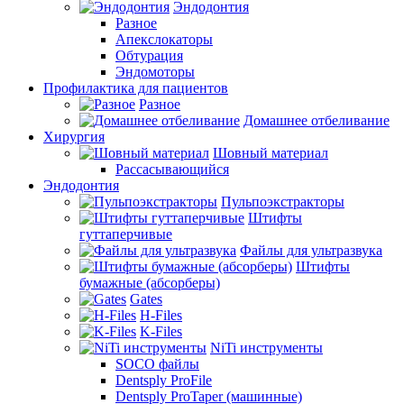
Эндодонтия
Разное
Апекслокаторы
Обтурация
Эндомоторы
Профилактика для пациентов
Разное
Домашнее отбеливание
Хирургия
Шовный материал
Рассасывающийся
Эндодонтия
Пульпоэкстракторы
Штифты
гуттаперчивые
Файлы для ультразвука
Штифты
бумажные (абсорберы)
Gates
H-Files
K-Files
NiTi инструменты
SOCO файлы
Dentsply ProFile
Dentsply ProTaper (машинные)