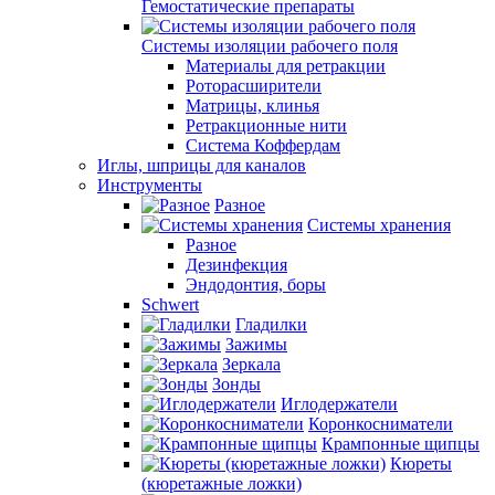
Гемостатические препараты
Системы изоляции рабочего поля
Материалы для ретракции
Роторасширители
Матрицы, клинья
Ретракционные нити
Система Коффердам
Иглы, шприцы для каналов
Инструменты
Разное
Системы хранения
Разное
Дезинфекция
Эндодонтия, боры
Schwert
Гладилки
Зажимы
Зеркала
Зонды
Иглодержатели
Коронкосниматели
Крампонные щипцы
Кюреты
(кюретажные ложки)