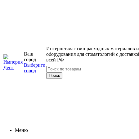
Интернет-магазин расходных материалов и
Ваш
оборудования для стоматологий с доставко
город
всей РФ
Выберите
город
Меню