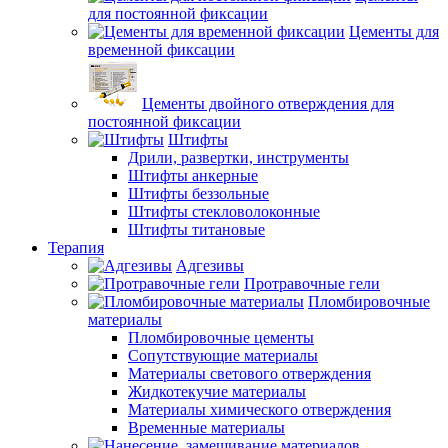
для постоянной фиксации
Цементы для
временной фиксации
Цементы двойного отверждения для
постоянной фиксации
Штифты
Дрили, развертки, инструменты
Штифты анкерные
Штифты беззольные
Штифты стекловолоконные
Штифты титановые
Терапия
Адгезивы
Протравочные гели
Пломбировочные
материалы
Пломбировочные цементы
Сопутствующие материалы
Материалы светового отверждения
Жидкотекучие материалы
Материалы химического отверждения
Временные материалы