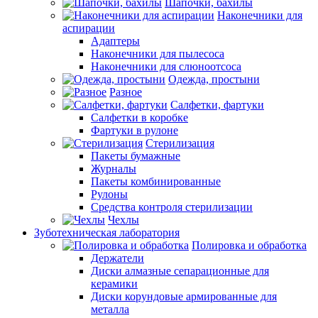
Шапочки, бахилы
Наконечники для
аспирации
Адаптеры
Наконечники для пылесоса
Наконечники для слюноотсоса
Одежда, простыни
Разное
Салфетки, фартуки
Салфетки в коробке
Фартуки в рулоне
Стерилизация
Пакеты бумажные
Журналы
Пакеты комбинированные
Рулоны
Средства контроля стерилизации
Чехлы
Зуботехническая лаборатория
Полировка и обработка
Держатели
Диски алмазные сепарационные для
керамики
Диски корундовые армированные для
металла