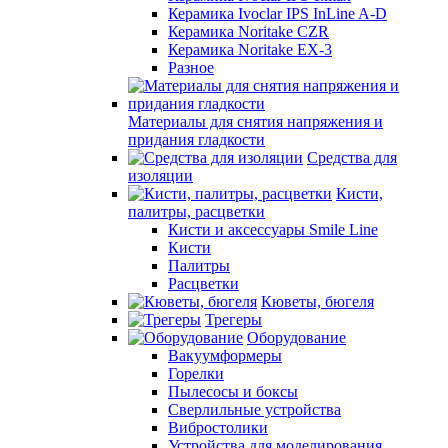
Керамика Ivoclar IPS InLine A-D
Керамика Noritake CZR
Керамика Noritake EX-3
Разное
Материалы для снятия напряжения и
придания гладкости
Средства для
изоляции
Кисти,
палитры, расцветки
Кисти и аксессуары Smile Line
Кисти
Палитры
Расцветки
Кюветы, бюгеля
Трегеры
Оборудование
Вакуумформеры
Горелки
Пылесосы и боксы
Сверлильные устройства
Вибростолики
Устройства для моделирования