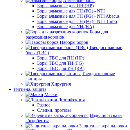
Алмазные боры
Боры алмазные для ПН (HP)
Боры алмазные для ТН (FG) - NTI
Боры алмазные для ТН (FG) - NTI Abacus
Боры алмазные для ТН (FG) - NTI Turbo
Боры алмазные для УН (RA)
Боры для
разрезания коронок
Наборы боров
Твердосплавные
боры (ТВС)
Боры ТВС для ПН (HP)
Боры ТВС для ТН (FG)
Боры ТВС для УН (RA)
Твердосплавные
финиры
Хирургия
Гигиена, защита
Маски
Дезинфекция
Разное
Слепки, протезы
Изделия из ваты,
абсорбенты
Защитные экраны, очки