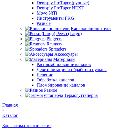
Dentsply ProTaper (ручные)
Dentsply ProTaper NEXT
Mtwo NiTi
Инструменты FKG
Разные
Каналонаполнители
Peeso (Largo)
Pluggers
Reamers
Spreaders
Аксессуары
Материалы
Распломбирование каналов
Девитализация и обработка пульпы
Лечение
Обработка каналов
Пломбирование каналов
Разное
Термогуттаперча
Главная
-
Каталог
-
Боры стоматологические