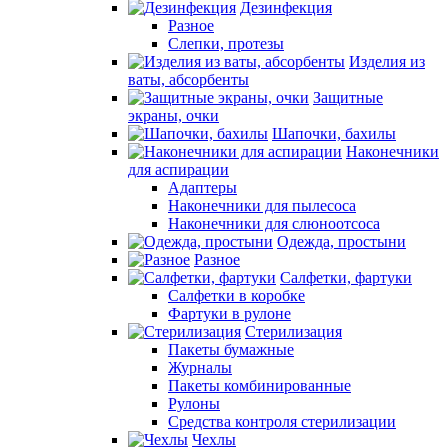
Дезинфекция
Разное
Слепки, протезы
Изделия из
ваты, абсорбенты
Защитные
экраны, очки
Шапочки, бахилы
Наконечники
для аспирации
Адаптеры
Наконечники для пылесоса
Наконечники для слюноотсоса
Одежда, простыни
Разное
Салфетки, фартуки
Салфетки в коробке
Фартуки в рулоне
Стерилизация
Пакеты бумажные
Журналы
Пакеты комбинированные
Рулоны
Средства контроля стерилизации
Чехлы