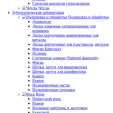
Средства контроля стерилизации
Чехлы
Зуботехническая лаборатория
Полировка и обработка
Держатели
Диски алмазные сепарационные для
керамики
Диски корундовые армированные для
металла
Диски корундовые для пластмассы, металла
Фрезы Кристалл
Полиры
Спеченные алмазы (Sintered diamonds)
Фрезы
Щетки, круги для микромотора
Щетки, круги для шлифмотора
Камни
Разное
Полировочные пасты
Полировочные порошки
Воск
Прикусной воск
Разное
Восковые шаблоны и заготовки
Базисный