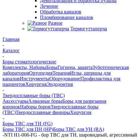
Девитализация и обработка пульпы
Лечение
Обработка каналов
Пломбирование каналов
Разное
Термогуттаперча
Главная
-
Каталог
-
Боры стоматологические
Комплекты, Наборы
Боры
Гигиена, защита
Зуботехническая
лаборатория
Ортопедия
Терапия
Иглы, шприцы для
каналов
Инструменты
Оборудование
Профилактика для
пациентов
Хирургия
Эндодонтия
-
Твердосплавные боры (ТВС)
Аксессуары
Алмазные боры
Боры для разрезания
коронок
Наборы боров
Твердосплавные боры
(ТВС)
Твердосплавные финиры
Хирургия
-
Боры ТВС для ТН (FG)
Боры ТВС для ПН (HP)
Боры ТВС для УН (RA)
-
NTI H1-006-FG - бор ТВС для ТН, шаровидный, агрессивный