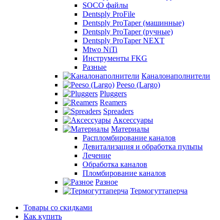
SOCO файлы
Dentsply ProFile
Dentsply ProTaper (машинные)
Dentsply ProTaper (ручные)
Dentsply ProTaper NEXT
Mtwo NiTi
Инструменты FKG
Разные
Каналонаполнители
Peeso (Largo)
Pluggers
Reamers
Spreaders
Аксессуары
Материалы
Распломбирование каналов
Девитализация и обработка пульпы
Лечение
Обработка каналов
Пломбирование каналов
Разное
Термогуттаперча
Товары со скидками
Как купить