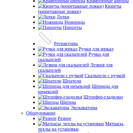
Крампонные щипцы
Кюреты
(кюретажные ложки)
Лотки
Ножницы
Пинцеты
Ретракторы
Ручки для зеркал
Ручки для
скальпелей
Лезвия для
скальпелей
Скальпели с ручкой
Шпатели
Шприцы для
инъекций
Штопфер-гладилки
Щипцы
Экскаваторы
Оборудование
Разное
Матрасы,
чехлы на установки