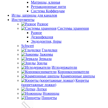
Матрицы, клинья
Ретракционные нити
Система Коффердам
Иглы, шприцы для каналов
Инструменты
Разное
Системы хранения
Разное
Дезинфекция
Эндодонтия, боры
Schwert
Гладилки
Зажимы
Зеркала
Зонды
Иглодержатели
Коронкосниматели
Крампонные щипцы
Кюреты
(кюретажные ложки)
Лотки
Ножницы
Пинцеты