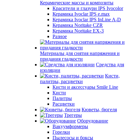
Керамические массы и композиты
Красители и глазури IPS Ivocolor
Керамика Ivoclar IPS e.max
Керамика Ivoclar IPS InLine A-D
Керамика Noritake CZR
Керамика Noritake EX-3
Разное
Материалы для снятия напряжения и
придания гладкости
Средства для
изоляции
Кисти,
палитры, расцветки
Кисти и аксессуары Smile Line
Кисти
Палитры
Расцветки
Кюветы, бюгеля
Трегеры
Оборудование
Вакуумформеры
Горелки
Пылесосы и боксы