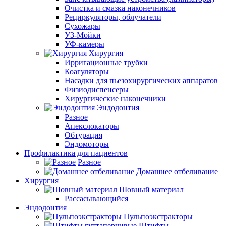
Очистка и смазка наконечников
Рециркуляторы, облучатели
Сухожары
УЗ-Мойки
УФ-камеры
Хирургия
Ирригационные трубки
Коагуляторы
Насадки для пьезохирургических аппаратов
Физиодиспенсеры
Хирургические наконечники
Эндодонтия
Разное
Апекслокаторы
Обтурация
Эндомоторы
Профилактика для пациентов
Разное
Домашнее отбеливание
Хирургия
Шовный материал
Рассасывающийся
Эндодонтия
Пульпоэкстракторы
Штифты