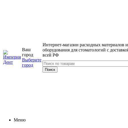
Интернет-магазин расходных материалов и
Ваш
оборудования для стоматологий с доставко
город
всей РФ
Выберите
город
Меню