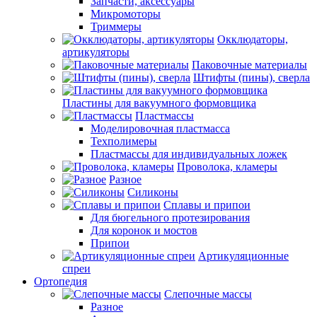
Запчасти, аксессуары
Микромоторы
Триммеры
Окклюдаторы,
артикуляторы
Паковочные материалы
Штифты (пины), сверла
Пластины для вакуумного формовщика
Пластмассы
Моделировочная пластмасса
Техполимеры
Пластмассы для индивидуальных ложек
Проволока, кламеры
Разное
Силиконы
Сплавы и припои
Для бюгельного протезирования
Для коронок и мостов
Припои
Артикуляционные
спреи
Ортопедия
Слепочные массы
Разное