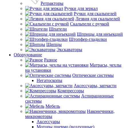
Ретракторы
Ручки для зеркал
Ручки для скальпелей
Лезвия для скальпелей
Скальпели с ручкой
Шпатели
Шприцы для инъекций
Штопфер-гладилки
Щипцы
Экскаваторы
Оборудование
Разное
Матрасы, чехлы
на установки
Оптические системы
Негатоскопы
Аксессуары, запчасти
Компрессоры
Аспирационные
системы
Мебель
Наконечники,
микромоторы
Аксессуары
Моторы пневмо (воздушные)