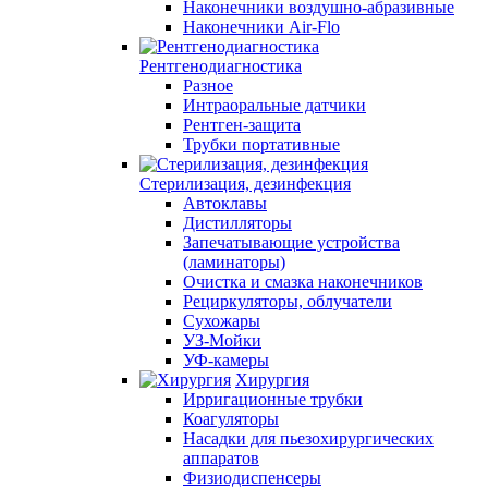
Наконечники воздушно-абразивные
Наконечники Air-Flo
Рентгенодиагностика
Разное
Интраоральные датчики
Рентген-защита
Трубки портативные
Стерилизация, дезинфекция
Автоклавы
Дистилляторы
Запечатывающие устройства
(ламинаторы)
Очистка и смазка наконечников
Рециркуляторы, облучатели
Сухожары
УЗ-Мойки
УФ-камеры
Хирургия
Ирригационные трубки
Коагуляторы
Насадки для пьезохирургических
аппаратов
Физиодиспенсеры