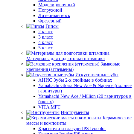
Моделировочный
Погружной
Литейный воск
Фрезерный
Гипсы
2 класс
3 класс
4 класс
5 класс
Материалы для подготовки штампика
Замковые
крепления (аттачмены)
Искусственные зубы
АНИС Зубы 2-х слойные в бобинах
Yamahachi Gloria New Ace & Naperce (полные
гарнитуры)
Yamahachi New Ace / Million (20 гарнитуров в
боксах)
VITA MFT
Инструменты
Керамические
массы и композиты
Красители и глазури IPS Ivocolor
Керамика Ivoclar IPS e.max