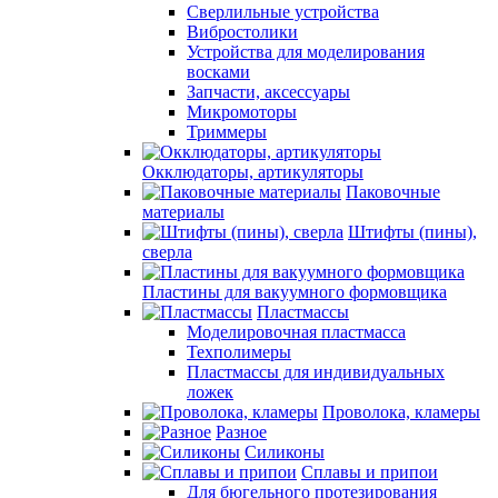
Сверлильные устройства
Вибростолики
Устройства для моделирования
восками
Запчасти, аксессуары
Микромоторы
Триммеры
Окклюдаторы, артикуляторы
Паковочные
материалы
Штифты (пины),
сверла
Пластины для вакуумного формовщика
Пластмассы
Моделировочная пластмасса
Техполимеры
Пластмассы для индивидуальных
ложек
Проволока, кламеры
Разное
Силиконы
Сплавы и припои
Для бюгельного протезирования