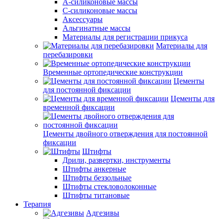
А-силиконовые массы
С-силиконовые массы
Аксессуары
Альгинатные массы
Материалы для регистрации прикуса
Материалы для
перебазировки
Временные ортопедические конструкции
Цементы
для постоянной фиксации
Цементы для
временной фиксации
Цементы двойного отверждения для постоянной
фиксации
Штифты
Дрили, развертки, инструменты
Штифты анкерные
Штифты беззольные
Штифты стекловолоконные
Штифты титановые
Терапия
Адгезивы