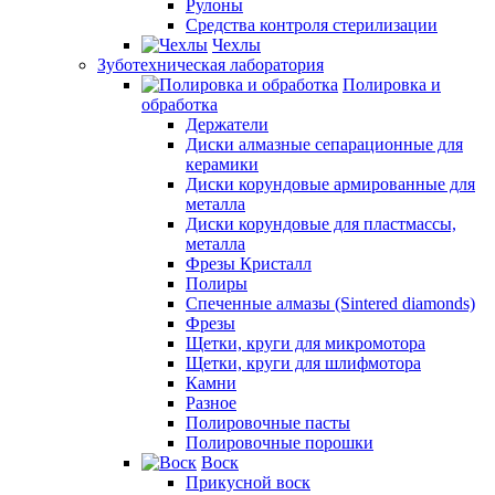
Рулоны
Средства контроля стерилизации
Чехлы
Зуботехническая лаборатория
Полировка и
обработка
Держатели
Диски алмазные сепарационные для
керамики
Диски корундовые армированные для
металла
Диски корундовые для пластмассы,
металла
Фрезы Кристалл
Полиры
Спеченные алмазы (Sintered diamonds)
Фрезы
Щетки, круги для микромотора
Щетки, круги для шлифмотора
Камни
Разное
Полировочные пасты
Полировочные порошки
Воск
Прикусной воск