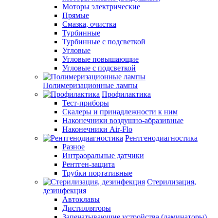
Моторы электрические
Прямые
Смазка, очистка
Турбинные
Турбинные с подсветкой
Угловые
Угловые повышающие
Угловые с подсветкой
Полимеризационные лампы
Профилактика
Тест-приборы
Скалеры и принадлежности к ним
Наконечники воздушно-абразивные
Наконечники Air-Flo
Рентгенодиагностика
Разное
Интраоральные датчики
Рентген-защита
Трубки портативные
Стерилизация,
дезинфекция
Автоклавы
Дистилляторы
Запечатывающие устройства (ламинаторы)