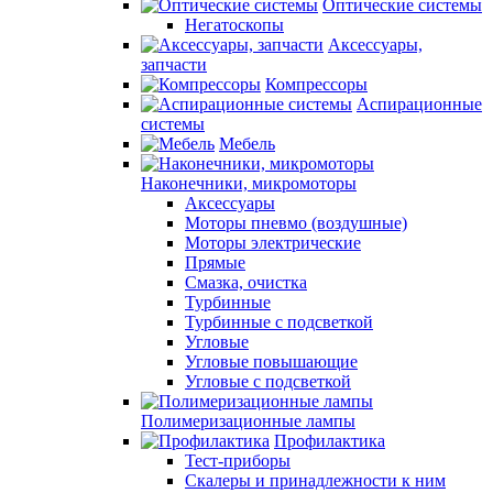
Оптические системы
Негатоскопы
Аксессуары,
запчасти
Компрессоры
Аспирационные
системы
Мебель
Наконечники, микромоторы
Аксессуары
Моторы пневмо (воздушные)
Моторы электрические
Прямые
Смазка, очистка
Турбинные
Турбинные с подсветкой
Угловые
Угловые повышающие
Угловые с подсветкой
Полимеризационные лампы
Профилактика
Тест-приборы
Скалеры и принадлежности к ним