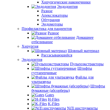
Хирургические наконечники
Эндодонтия
Разное
Апекслокаторы
Обтурация
Эндомоторы
Профилактика для пациентов
Разное
Домашнее
отбеливание
Хирургия
Шовный материал
Рассасывающийся
Эндодонтия
Пульпоэкстракторы
Штифты
гуттаперчивые
Файлы для
ультразвука
Штифты
бумажные (абсорберы)
Gates
H-Files
K-Files
NiTi инструменты