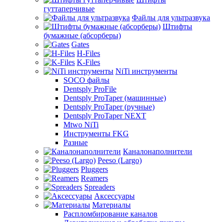
гуттаперчивые
Файлы для ультразвука
Штифты
бумажные (абсорберы)
Gates
H-Files
K-Files
NiTi инструменты
SOCO файлы
Dentsply ProFile
Dentsply ProTaper (машинные)
Dentsply ProTaper (ручные)
Dentsply ProTaper NEXT
Mtwo NiTi
Инструменты FKG
Разные
Каналонаполнители
Peeso (Largo)
Pluggers
Reamers
Spreaders
Аксессуары
Материалы
Распломбирование каналов