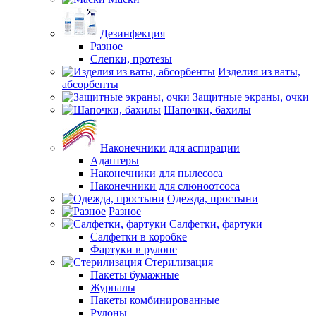
Дезинфекция
Разное
Слепки, протезы
Изделия из ваты,
абсорбенты
Защитные экраны, очки
Шапочки, бахилы
Наконечники для аспирации
Адаптеры
Наконечники для пылесоса
Наконечники для слюноотсоса
Одежда, простыни
Разное
Салфетки, фартуки
Салфетки в коробке
Фартуки в рулоне
Стерилизация
Пакеты бумажные
Журналы
Пакеты комбинированные
Рулоны