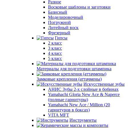
Разное
Восковые шаблоны и заготовки
Базисный
Моделировочный
Погружной
Литейный воск
Фрезерный
Гипсы
2 класс
3 класс
4 класс
5 класс
Материалы для подготовки штампика
Замковые крепления (аттачмены)
Искусственные зубы
АНИС Зубы 2-х слойные в бобинах
Yamahachi Gloria New Ace & Naperce
(полные гарнитуры)
Yamahachi New Ace / Million (20
гарнитуров в боксах)
VITA MFT
Инструменты