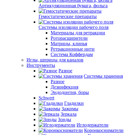
Артикуляционная бумага, фольга
Гемостатические препараты
Системы изоляции рабочего поля
Материалы для ретракции
Роторасширители
Матрицы, клинья
Ретракционные нити
Система Коффердам
Иглы, шприцы для каналов
Инструменты
Разное
Системы хранения
Разное
Дезинфекция
Эндодонтия, боры
Schwert
Гладилки
Зажимы
Зеркала
Зонды
Иглодержатели
Коронкосниматели