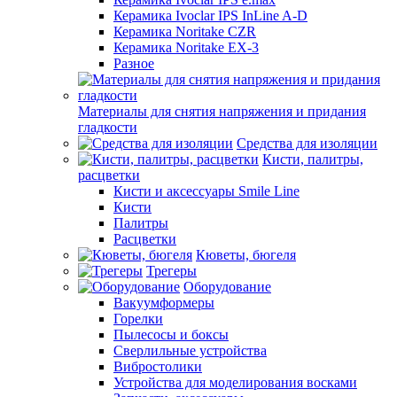
Керамика Ivoclar IPS InLine A-D
Керамика Noritake CZR
Керамика Noritake EX-3
Разное
Материалы для снятия напряжения и придания
гладкости
Средства для изоляции
Кисти, палитры,
расцветки
Кисти и аксессуары Smile Line
Кисти
Палитры
Расцветки
Кюветы, бюгеля
Трегеры
Оборудование
Вакуумформеры
Горелки
Пылесосы и боксы
Сверлильные устройства
Вибростолики
Устройства для моделирования восками