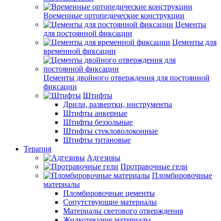
Временные ортопедические конструкции
Цементы
для постоянной фиксации
Цементы для
временной фиксации
Цементы двойного отверждения для постоянной
фиксации
Штифты
Дрили, развертки, инструменты
Штифты анкерные
Штифты беззольные
Штифты стекловолоконные
Штифты титановые
Терапия
Адгезивы
Протравочные гели
Пломбировочные
материалы
Пломбировочные цементы
Сопутствующие материалы
Материалы светового отверждения
Жидкотекучие материалы