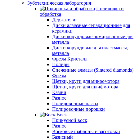
Зуботехническая лаборатория
Полировка и
обработка
Держатели
Диски алмазные сепарационные для
керамики
Диски корундовые армированные для
металла
Диски корундовые для пластмассы,
металла
Фрезы Кристалл
Полиры
Спеченные алмазы (Sintered diamonds)
Фрезы
Щетки, круги для микромотора
Щетки, круги для шлифмотора
Камни
Разное
Полировочные пасты
Полировочные порошки
Воск
Прикусной воск
Разное
Восковые шаблоны и заготовки
Базисный