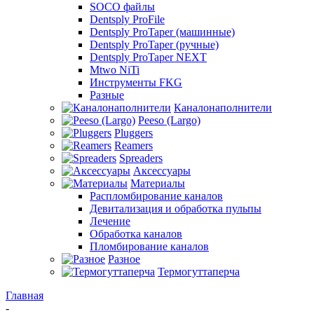
SOCO файлы
Dentsply ProFile
Dentsply ProTaper (машинные)
Dentsply ProTaper (ручные)
Dentsply ProTaper NEXT
Mtwo NiTi
Инструменты FKG
Разные
Каналонаполнители
Peeso (Largo)
Pluggers
Reamers
Spreaders
Аксессуары
Материалы
Распломбирование каналов
Девитализация и обработка пульпы
Лечение
Обработка каналов
Пломбирование каналов
Разное
Термогуттаперча
Главная
-