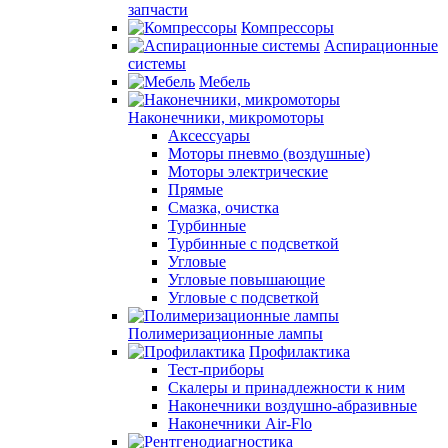
запчасти
Компрессоры
Аспирационные
системы
Мебель
Наконечники, микромоторы
Аксессуары
Моторы пневмо (воздушные)
Моторы электрические
Прямые
Смазка, очистка
Турбинные
Турбинные с подсветкой
Угловые
Угловые повышающие
Угловые с подсветкой
Полимеризационные лампы
Профилактика
Тест-приборы
Скалеры и принадлежности к ним
Наконечники воздушно-абразивные
Наконечники Air-Flo