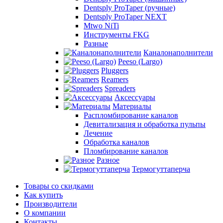
Dentsply ProTaper (ручные)
Dentsply ProTaper NEXT
Mtwo NiTi
Инструменты FKG
Разные
Каналонаполнители
Peeso (Largo)
Pluggers
Reamers
Spreaders
Аксессуары
Материалы
Распломбирование каналов
Девитализация и обработка пульпы
Лечение
Обработка каналов
Пломбирование каналов
Разное
Термогуттаперча
Товары со скидками
Как купить
Производители
О компании
Контакты