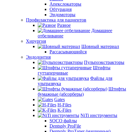
Апекслокаторы
Обтурация
Эндомоторы
Профилактика для пациентов
Разное
Домашнее
отбеливание
Хирургия
Шовный материал
Рассасывающийся
Эндодонтия
Пульпоэкстракторы
Штифты
гуттаперчивые
Файлы для
ультразвука
Штифты
бумажные (абсорберы)
Gates
H-Files
K-Files
NiTi инструменты
SOCO файлы
Dentsply ProFile
Dentsply ProTaper (машинные)