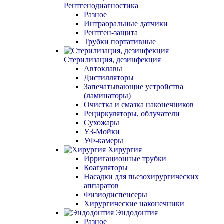
Рентгенодиагностика
Разное
Интраоральные датчики
Рентген-защита
Трубки портативные
Стерилизация, дезинфекция
Автоклавы
Дистилляторы
Запечатывающие устройства
(ламинаторы)
Очистка и смазка наконечников
Рециркуляторы, облучатели
Сухожары
УЗ-Мойки
УФ-камеры
Хирургия
Ирригационные трубки
Коагуляторы
Насадки для пьезохирургических
аппаратов
Физиодиспенсеры
Хирургические наконечники
Эндодонтия
Разное