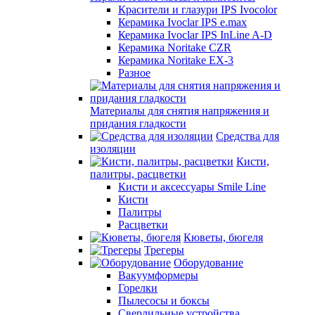
Красители и глазури IPS Ivocolor
Керамика Ivoclar IPS e.max
Керамика Ivoclar IPS InLine A-D
Керамика Noritake CZR
Керамика Noritake EX-3
Разное
Материалы для снятия напряжения и
придания гладкости
Средства для
изоляции
Кисти,
палитры, расцветки
Кисти и аксессуары Smile Line
Кисти
Палитры
Расцветки
Кюветы, бюгеля
Трегеры
Оборудование
Вакуумформеры
Горелки
Пылесосы и боксы
Сверлильные устройства