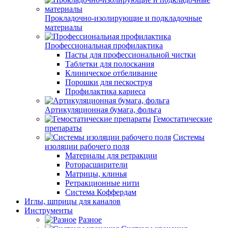
Прокладочно-изолирующие и подкладочные
материалы
Профессиональная профилактика
Пасты для профессиональной чистки
Таблетки для полоскания
Клиническое отбеливание
Порошки для пескоструя
Профилактика кариеса
Артикуляционная бумага, фольга
Гемостатические
препараты
Системы
изоляции рабочего поля
Материалы для ретракции
Роторасширители
Матрицы, клинья
Ретракционные нити
Система Коффердам
Иглы, шприцы для каналов
Инструменты
Разное