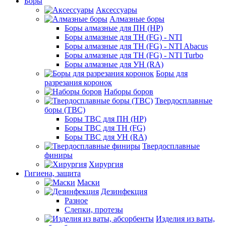
Боры
Аксессуары
Алмазные боры
Боры алмазные для ПН (HP)
Боры алмазные для ТН (FG) - NTI
Боры алмазные для ТН (FG) - NTI Abacus
Боры алмазные для ТН (FG) - NTI Turbo
Боры алмазные для УН (RA)
Боры для
разрезания коронок
Наборы боров
Твердосплавные
боры (ТВС)
Боры ТВС для ПН (HP)
Боры ТВС для ТН (FG)
Боры ТВС для УН (RA)
Твердосплавные
финиры
Хирургия
Гигиена, защита
Маски
Дезинфекция
Разное
Слепки, протезы
Изделия из ваты,