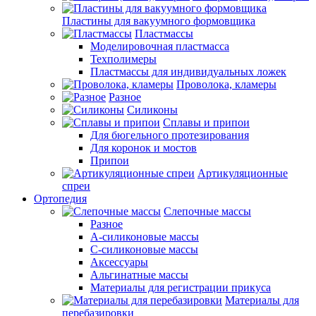
Пластины для вакуумного формовщика
Пластмассы
Моделировочная пластмасса
Техполимеры
Пластмассы для индивидуальных ложек
Проволока, кламеры
Разное
Силиконы
Сплавы и припои
Для бюгельного протезирования
Для коронок и мостов
Припои
Артикуляционные
спреи
Ортопедия
Слепочные массы
Разное
А-силиконовые массы
С-силиконовые массы
Аксессуары
Альгинатные массы
Материалы для регистрации прикуса
Материалы для
перебазировки