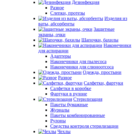
Дезинфекция
Разное
Слепки, протезы
Изделия из
ваты, абсорбенты
Защитные
экраны, очки
Шапочки, бахилы
Наконечники
для аспирации
Адаптеры
Наконечники для пылесоса
Наконечники для слюноотсоса
Одежда, простыни
Разное
Салфетки, фартуки
Салфетки в коробке
Фартуки в рулоне
Стерилизация
Пакеты бумажные
Журналы
Пакеты комбинированные
Рулоны
Средства контроля стерилизации
Чехлы