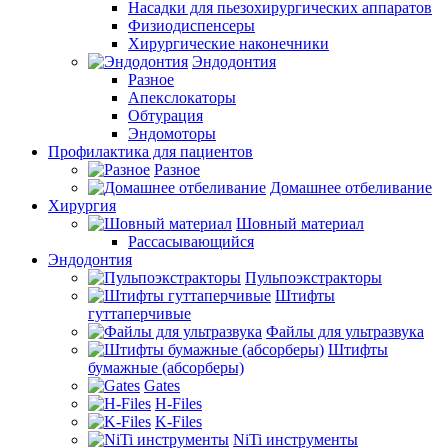
Насадки для пьезохирургических аппаратов
Физиодиспенсеры
Хирургические наконечники
Эндодонтия
Разное
Апекслокаторы
Обтурация
Эндомоторы
Профилактика для пациентов
Разное
Домашнее отбеливание
Хирургия
Шовный материал
Рассасывающийся
Эндодонтия
Пульпоэкстракторы
Штифты
гуттаперчивые
Файлы для ультразвука
Штифты
бумажные (абсорберы)
Gates
H-Files
K-Files
NiTi инструменты