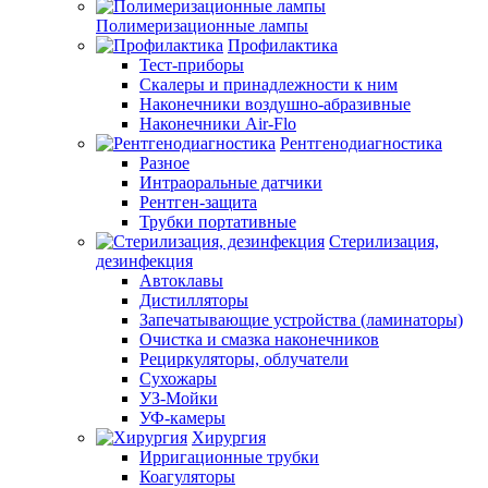
Полимеризационные лампы
Профилактика
Тест-приборы
Скалеры и принадлежности к ним
Наконечники воздушно-абразивные
Наконечники Air-Flo
Рентгенодиагностика
Разное
Интраоральные датчики
Рентген-защита
Трубки портативные
Стерилизация,
дезинфекция
Автоклавы
Дистилляторы
Запечатывающие устройства (ламинаторы)
Очистка и смазка наконечников
Рециркуляторы, облучатели
Сухожары
УЗ-Мойки
УФ-камеры
Хирургия
Ирригационные трубки
Коагуляторы