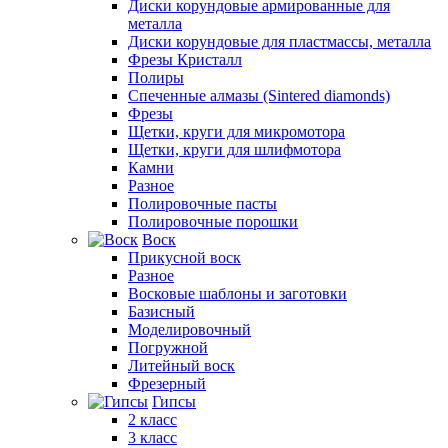
Диски корундовые армированные для
металла
Диски корундовые для пластмассы, металла
Фрезы Кристалл
Полиры
Спеченные алмазы (Sintered diamonds)
Фрезы
Щетки, круги для микромотора
Щетки, круги для шлифмотора
Камни
Разное
Полировочные пасты
Полировочные порошки
Воск
Прикусной воск
Разное
Восковые шаблоны и заготовки
Базисный
Моделировочный
Погружной
Литейный воск
Фрезерный
Гипсы
2 класс
3 класс