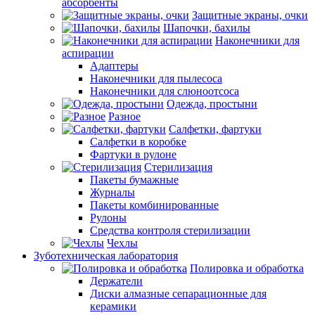
абсорбенты
Защитные экраны, очки
Шапочки, бахилы
Наконечники для
аспирации
Адаптеры
Наконечники для пылесоса
Наконечники для слюноотсоса
Одежда, простыни
Разное
Салфетки, фартуки
Салфетки в коробке
Фартуки в рулоне
Стерилизация
Пакеты бумажные
Журналы
Пакеты комбинированные
Рулоны
Средства контроля стерилизации
Чехлы
Зуботехническая лаборатория
Полировка и обработка
Держатели
Диски алмазные сепарационные для
керамики