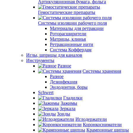
Артикуляционная бумага, фольга
Гемостатические препараты
Системы изоляции рабочего поля
Материалы для ретракции
Роторасширители
Матрицы, клинья
Ретракционные нити
Система Коффердам
Иглы, шприцы для каналов
Инструменты
Разное
Системы хранения
Разное
Дезинфекция
Эндодонтия, боры
Schwert
Гладилки
Зажимы
Зеркала
Зонды
Иглодержатели
Коронкосниматели
Крампонные щипцы