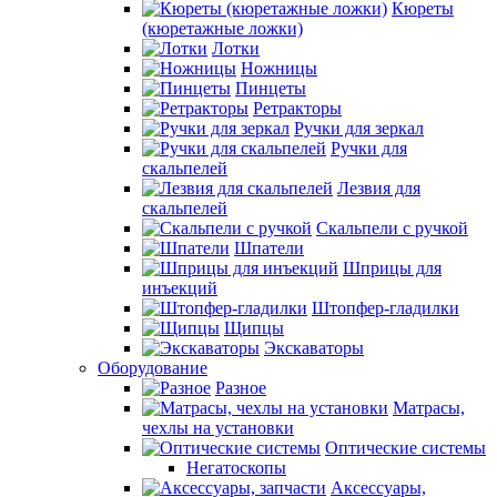
Кюреты
(кюретажные ложки)
Лотки
Ножницы
Пинцеты
Ретракторы
Ручки для зеркал
Ручки для
скальпелей
Лезвия для
скальпелей
Скальпели с ручкой
Шпатели
Шприцы для
инъекций
Штопфер-гладилки
Щипцы
Экскаваторы
Оборудование
Разное
Матрасы,
чехлы на установки
Оптические системы
Негатоскопы
Аксессуары,