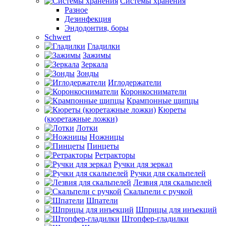
Системы хранения
Разное
Дезинфекция
Эндодонтия, боры
Schwert
Гладилки
Зажимы
Зеркала
Зонды
Иглодержатели
Коронкосниматели
Крампонные щипцы
Кюреты
(кюретажные ложки)
Лотки
Ножницы
Пинцеты
Ретракторы
Ручки для зеркал
Ручки для скальпелей
Лезвия для скальпелей
Скальпели с ручкой
Шпатели
Шприцы для инъекций
Штопфер-гладилки