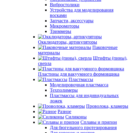
Вибростолики
Устройства для моделирования
восками
Запчасти, аксессуары
Микромоторы
Триммеры
Окклюдаторы, артикуляторы
Паковочные
материалы
Штифты (пины),
сверла
Пластины для вакуумного формовщика
Пластмассы
Моделировочная пластмасса
Техполимеры
Пластмассы для индивидуальных
ложек
Проволока, кламеры
Разное
Силиконы
Сплавы и припои
Для бюгельного протезирования
Для коронок и мостов