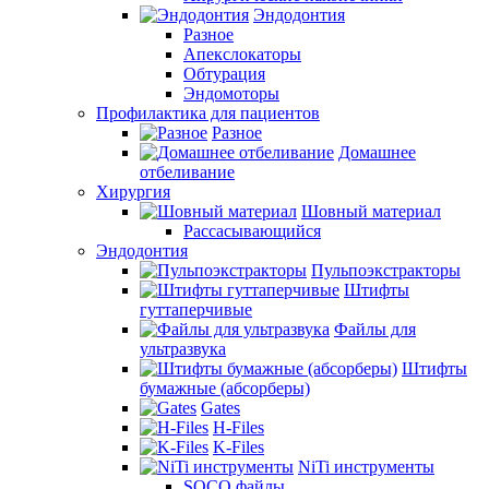
Эндодонтия
Разное
Апекслокаторы
Обтурация
Эндомоторы
Профилактика для пациентов
Разное
Домашнее
отбеливание
Хирургия
Шовный материал
Рассасывающийся
Эндодонтия
Пульпоэкстракторы
Штифты
гуттаперчивые
Файлы для
ультразвука
Штифты
бумажные (абсорберы)
Gates
H-Files
K-Files
NiTi инструменты
SOCO файлы