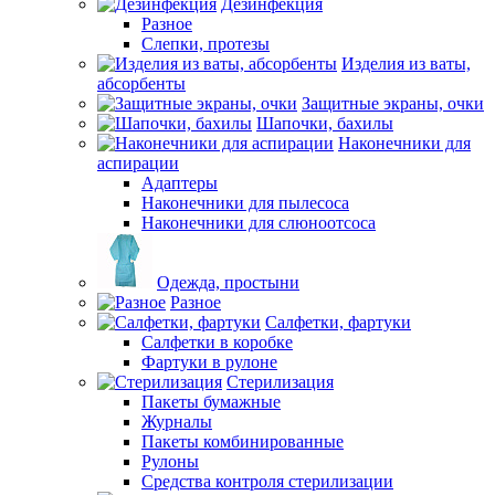
Дезинфекция
Разное
Слепки, протезы
Изделия из ваты,
абсорбенты
Защитные экраны, очки
Шапочки, бахилы
Наконечники для
аспирации
Адаптеры
Наконечники для пылесоса
Наконечники для слюноотсоса
Одежда, простыни
Разное
Салфетки, фартуки
Салфетки в коробке
Фартуки в рулоне
Стерилизация
Пакеты бумажные
Журналы
Пакеты комбинированные
Рулоны
Средства контроля стерилизации