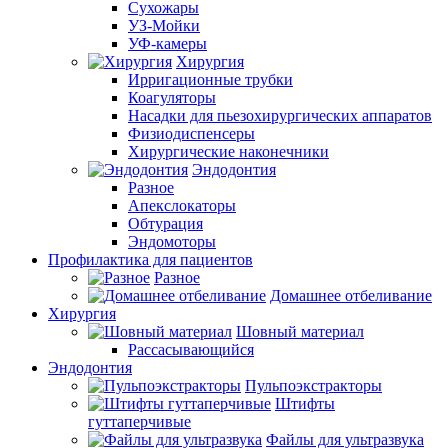
Сухожары
УЗ-Мойки
УФ-камеры
Хирургия
Ирригационные трубки
Коагуляторы
Насадки для пьезохирургических аппаратов
Физиодиспенсеры
Хирургические наконечники
Эндодонтия
Разное
Апекслокаторы
Обтурация
Эндомоторы
Профилактика для пациентов
Разное
Домашнее отбеливание
Хирургия
Шовный материал
Рассасывающийся
Эндодонтия
Пульпоэкстракторы
Штифты
гуттаперчивые
Файлы для ультразвука