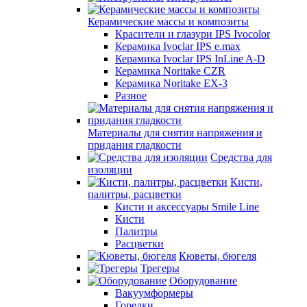
Керамические массы и композиты
Красители и глазури IPS Ivocolor
Керамика Ivoclar IPS e.max
Керамика Ivoclar IPS InLine A-D
Керамика Noritake CZR
Керамика Noritake EX-3
Разное
Материалы для снятия напряжения и
придания гладкости
Средства для
изоляции
Кисти,
палитры, расцветки
Кисти и аксессуары Smile Line
Кисти
Палитры
Расцветки
Кюветы, бюгеля
Трегеры
Оборудование
Вакуумформеры
Горелки