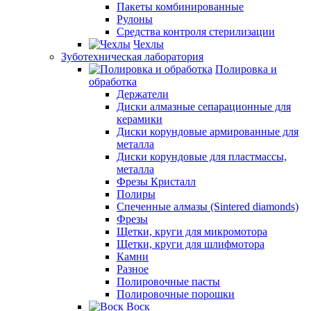
Пакеты комбинированные
Рулоны
Средства контроля стерилизации
Чехлы
Зуботехническая лаборатория
Полировка и
обработка
Держатели
Диски алмазные сепарационные для
керамики
Диски корундовые армированные для
металла
Диски корундовые для пластмассы,
металла
Фрезы Кристалл
Полиры
Спеченные алмазы (Sintered diamonds)
Фрезы
Щетки, круги для микромотора
Щетки, круги для шлифмотора
Камни
Разное
Полировочные пасты
Полировочные порошки
Воск