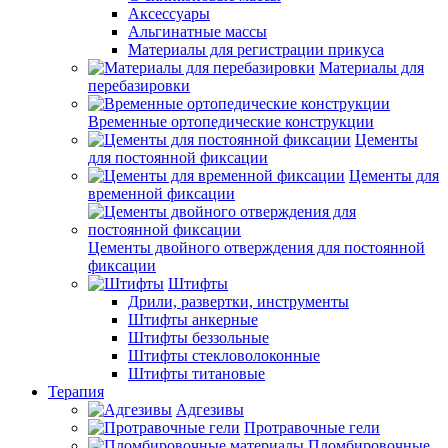
Аксессуары
Альгинатные массы
Материалы для регистрации прикуса
Материалы для
перебазировки
Временные ортопедические конструкции
Цементы
для постоянной фиксации
Цементы для
временной фиксации
Цементы двойного отверждения для постоянной
фиксации
Штифты
Дрили, развертки, инструменты
Штифты анкерные
Штифты беззольные
Штифты стекловолоконные
Штифты титановые
Терапия
Адгезивы
Протравочные гели
Пломбировочные