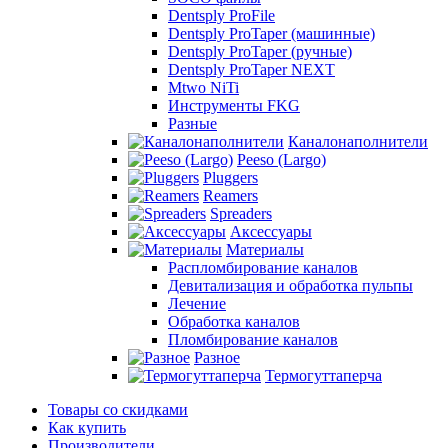
Dentsply ProFile
Dentsply ProTaper (машинные)
Dentsply ProTaper (ручные)
Dentsply ProTaper NEXT
Mtwo NiTi
Инструменты FKG
Разные
Каналонаполнители
Peeso (Largo)
Pluggers
Reamers
Spreaders
Аксессуары
Материалы
Распломбирование каналов
Девитализация и обработка пульпы
Лечение
Обработка каналов
Пломбирование каналов
Разное
Термогуттаперча
Товары со скидками
Как купить
Производители