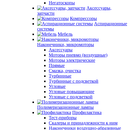
Негатоскопы
Аксессуары,
запчасти
Компрессоры
Аспирационные
системы
Мебель
Наконечники, микромоторы
Аксессуары
Моторы пневмо (воздушные)
Моторы электрические
Прямые
Смазка, очистка
Турбинные
Турбинные с подсветкой
Угловые
Угловые повышающие
Угловые с подсветкой
Полимеризационные лампы
Профилактика
Тест-приборы
Скалеры и принадлежности к ним
Наконечники воздушно-абразивные