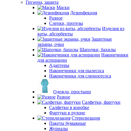
Гигиена, защита
Маски
Дезинфекция
Разное
Слепки, протезы
Изделия из
ваты, абсорбенты
Защитные
экраны, очки
Шапочки, бахилы
Наконечники
для аспирации
Адаптеры
Наконечники для пылесоса
Наконечники для слюноотсоса
Одежда, простыни
Разное
Салфетки, фартуки
Салфетки в коробке
Фартуки в рулоне
Стерилизация
Пакеты бумажные
Журналы