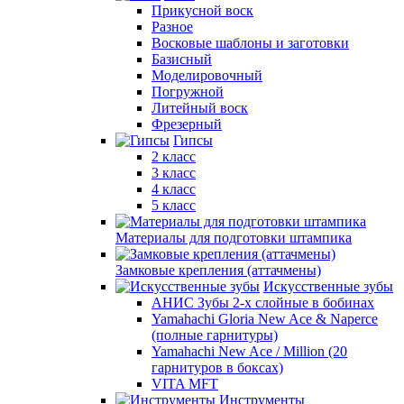
Прикусной воск
Разное
Восковые шаблоны и заготовки
Базисный
Моделировочный
Погружной
Литейный воск
Фрезерный
Гипсы
2 класс
3 класс
4 класс
5 класс
Материалы для подготовки штампика
Замковые крепления (аттачмены)
Искусственные зубы
АНИС Зубы 2-х слойные в бобинах
Yamahachi Gloria New Ace & Naperce
(полные гарнитуры)
Yamahachi New Ace / Million (20
гарнитуров в боксах)
VITA MFT
Инструменты