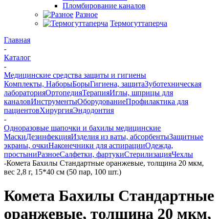
Пломбирование каналов
Разное
Термогуттаперча
Главная
-
Каталог
-
Медицинские средства защиты и гигиены
Комплекты, Наборы
Боры
Гигиена, защита
Зуботехническая
лаборатория
Ортопедия
Терапия
Иглы, шприцы для
каналов
Инструменты
Оборудование
Профилактика для
пациентов
Хирургия
Эндодонтия
-
Одноразовые шапочки и бахилы медицинские
Маски
Дезинфекция
Изделия из ваты, абсорбенты
Защитные
экраны, очки
Наконечники для аспирации
Одежда,
простыни
Разное
Салфетки, фартуки
Стерилизация
Чехлы
-
Комета Бахилы Стандартные оранжевые, толщина 20 мкм,
вес 2,8 г, 15*40 см (50 пар, 100 шт.)
Комета Бахилы Стандартные
оранжевые, толщина 20 мкм,