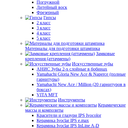
Погружной
Литейный воск
Фрезерный
Гипсы
2 класс
3 класс
4 класс
5 класс
Материалы для подготовки штампика
Замковые
крепления (аттачмены)
Искусственные зубы
АНИС Зубы 2-х слойные в бобинах
Yamahachi Gloria New Ace & Naperce (полные
гарнитуры)
Yamahachi New Ace / Million (20 гарнитуров в
боксах)
VITA MFT
Инструменты
Керамические
массы и композиты
Красители и глазури IPS Ivocolor
Керамика Ivoclar IPS e.max
Керамика Ivoclar IPS InLine A-D