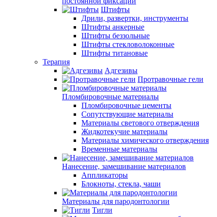
постоянной фиксации
Штифты
Дрили, развертки, инструменты
Штифты анкерные
Штифты беззольные
Штифты стекловолоконные
Штифты титановые
Терапия
Адгезивы
Протравочные гели
Пломбировочные материалы
Пломбировочные цементы
Сопутствующие материалы
Материалы светового отверждения
Жидкотекучие материалы
Материалы химического отверждения
Временные материалы
Нанесение, замешивание материалов
Аппликаторы
Блокноты, стекла, чаши
Материалы для пародонтологии
Тигли