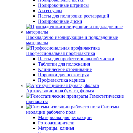
Полировочные штрипсы
Аксессуары
Пасты для полировки реставраций
Полировочные диски
Прокладочно-изолирующие и подкладочные
материалы
Профессиональная профилактика
Пасты для профессиональной чистки
Таблетки для полоскания
Клиническое отбеливание
Порошки для пескоструя
Профилактика кариеса
Артикуляционная бумага, фольга
Гемостатические
препараты
Системы
изоляции рабочего поля
Материалы для ретракции
Роторасширители
Матрицы, клинья