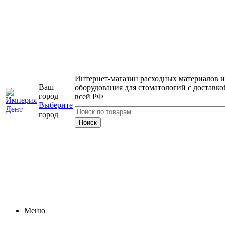
Интернет-магазин расходных материалов и
Ваш
оборудования для стоматологий с доставко
город
всей РФ
Выберите
город
Меню