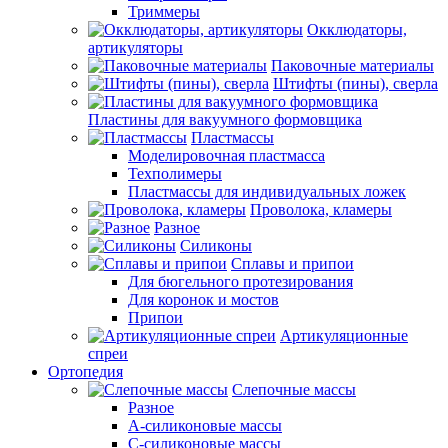
Триммеры
Окклюдаторы,
артикуляторы
Паковочные материалы
Штифты (пины), сверла
Пластины для вакуумного формовщика
Пластмассы
Моделировочная пластмасса
Техполимеры
Пластмассы для индивидуальных ложек
Проволока, кламеры
Разное
Силиконы
Сплавы и припои
Для бюгельного протезирования
Для коронок и мостов
Припои
Артикуляционные
спреи
Ортопедия
Слепочные массы
Разное
А-силиконовые массы
С-силиконовые массы