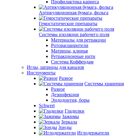
Профилактика кариеса
Артикуляционная бумага, фольга
Гемостатические препараты
Системы изоляции рабочего поля
Материалы для ретракции
Роторасширители
Матрицы, клинья
Ретракционные нити
Система Коффердам
Иглы, шприцы для каналов
Инструменты
Разное
Системы хранения
Разное
Дезинфекция
Эндодонтия, боры
Schwert
Гладилки
Зажимы
Зеркала
Зонды
Иглодержатели