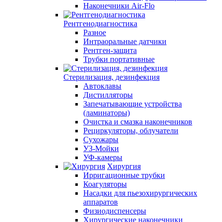
Наконечники Air-Flo
Рентгенодиагностика
Разное
Интраоральные датчики
Рентген-защита
Трубки портативные
Стерилизация, дезинфекция
Автоклавы
Дистилляторы
Запечатывающие устройства
(ламинаторы)
Очистка и смазка наконечников
Рециркуляторы, облучатели
Сухожары
УЗ-Мойки
УФ-камеры
Хирургия
Ирригационные трубки
Коагуляторы
Насадки для пьезохирургических
аппаратов
Физиодиспенсеры
Хирургические наконечники