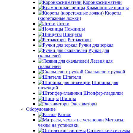
Коронкосниматели
Крампонные щипцы
Кюреты
(кюретажные ложки)
Лотки
Ножницы
Пинцеты
Ретракторы
Ручки для зеркал
Ручки для
скальпелей
Лезвия для
скальпелей
Скальпели с ручкой
Шпатели
Шприцы для
инъекций
Штопфер-гладилки
Щипцы
Экскаваторы
Оборудование
Разное
Матрасы,
чехлы на установки
Оптические системы