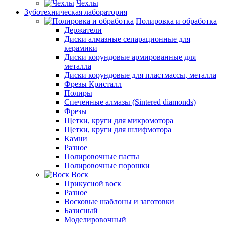
Чехлы
Зуботехническая лаборатория
Полировка и обработка
Держатели
Диски алмазные сепарационные для
керамики
Диски корундовые армированные для
металла
Диски корундовые для пластмассы, металла
Фрезы Кристалл
Полиры
Спеченные алмазы (Sintered diamonds)
Фрезы
Щетки, круги для микромотора
Щетки, круги для шлифмотора
Камни
Разное
Полировочные пасты
Полировочные порошки
Воск
Прикусной воск
Разное
Восковые шаблоны и заготовки
Базисный
Моделировочный