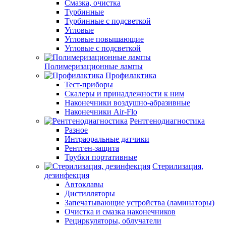
Смазка, очистка
Турбинные
Турбинные с подсветкой
Угловые
Угловые повышающие
Угловые с подсветкой
Полимеризационные лампы
Профилактика
Тест-приборы
Скалеры и принадлежности к ним
Наконечники воздушно-абразивные
Наконечники Air-Flo
Рентгенодиагностика
Разное
Интраоральные датчики
Рентген-защита
Трубки портативные
Стерилизация,
дезинфекция
Автоклавы
Дистилляторы
Запечатывающие устройства (ламинаторы)
Очистка и смазка наконечников
Рециркуляторы, облучатели