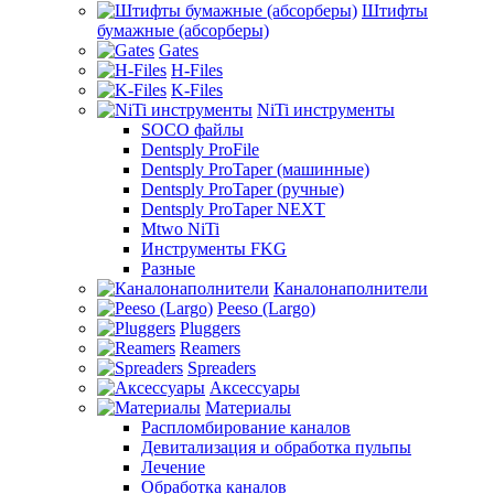
Штифты
бумажные (абсорберы)
Gates
H-Files
K-Files
NiTi инструменты
SOCO файлы
Dentsply ProFile
Dentsply ProTaper (машинные)
Dentsply ProTaper (ручные)
Dentsply ProTaper NEXT
Mtwo NiTi
Инструменты FKG
Разные
Каналонаполнители
Peeso (Largo)
Pluggers
Reamers
Spreaders
Аксессуары
Материалы
Распломбирование каналов
Девитализация и обработка пульпы
Лечение
Обработка каналов