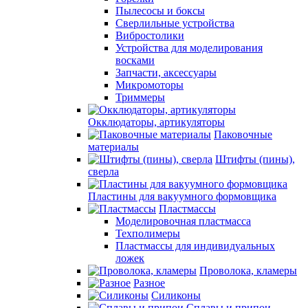
Пылесосы и боксы
Сверлильные устройства
Вибростолики
Устройства для моделирования
восками
Запчасти, аксессуары
Микромоторы
Триммеры
Окклюдаторы, артикуляторы
Паковочные
материалы
Штифты (пины),
сверла
Пластины для вакуумного формовщика
Пластмассы
Моделировочная пластмасса
Техполимеры
Пластмассы для индивидуальных
ложек
Проволока, кламеры
Разное
Силиконы
Сплавы и припои