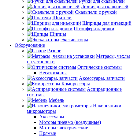
Ручки для скальпелей
Лезвия для скальпелей
Скальпели с ручкой
Шпатели
Шприцы для инъекций
Штопфер-гладилки
Щипцы
Экскаваторы
Оборудование
Разное
Матрасы, чехлы
на установки
Оптические системы
Негатоскопы
Аксессуары, запчасти
Компрессоры
Аспирационные
системы
Мебель
Наконечники,
микромоторы
Аксессуары
Моторы пневмо (воздушные)
Моторы электрические
Прямые