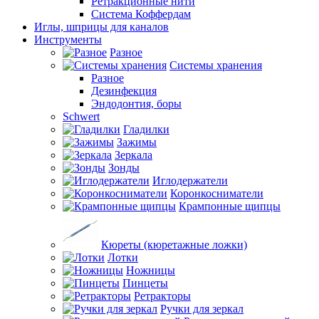
Ретракционные нити
Система Коффердам
Иглы, шприцы для каналов
Инструменты
Разное
Системы хранения
Разное
Дезинфекция
Эндодонтия, боры
Schwert
Гладилки
Зажимы
Зеркала
Зонды
Иглодержатели
Коронкосниматели
Крампонные щипцы
Кюреты (кюретажные ложки)
Лотки
Ножницы
Пинцеты
Ретракторы
Ручки для зеркал