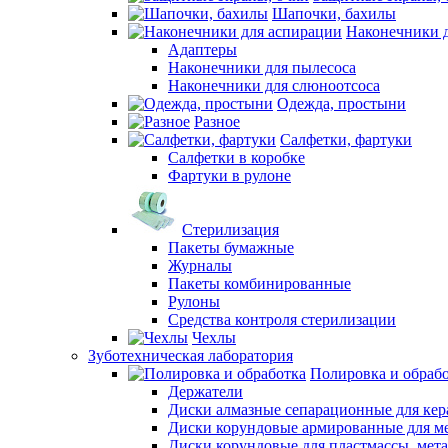
Шапочки, бахилы
Наконечники 
Адаптеры
Наконечники для пылесоса
Наконечники для слюноотсоса
Одежда, простыни
Разное
Салфетки, фартуки
Салфетки в коробке
Фартуки в рулоне
Стерилизация
Пакеты бумажные
Журналы
Пакеты комбинированные
Рулоны
Средства контроля стерилизации
Чехлы
Зуботехническая лаборатория
Полировка и обраб
Держатели
Диски алмазные сепарационные для ке
Диски корундовые армированные для м
Диски корундовые для пластмассы, мет