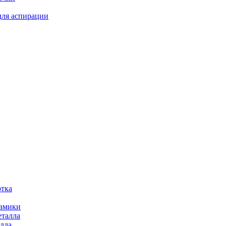
для аспирации
отка
рамики
еталла
алла