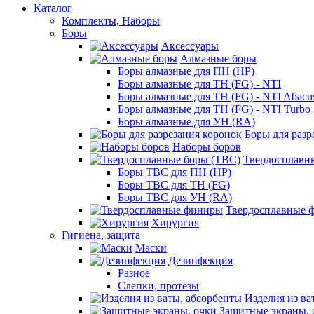
Каталог
Комплекты, Наборы
Боры
Аксессуары
Алмазные боры
Боры алмазные для ПН (HP)
Боры алмазные для ТН (FG) - NTI
Боры алмазные для ТН (FG) - NTI Abacu
Боры алмазные для ТН (FG) - NTI Turbo
Боры алмазные для УН (RA)
Боры для разр
Наборы боров
Твердосплавн
Боры ТВС для ПН (HP)
Боры ТВС для ТН (FG)
Боры ТВС для УН (RA)
Твердосплавные 
Хирургия
Гигиена, защита
Маски
Дезинфекция
Разное
Слепки, протезы
Изделия из ва
Защитные экраны, 