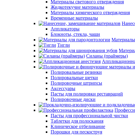
Материалы светового отверждения
Жидкотекучие материалы
Материалы химического отверждения
Временные материалы
Нанес
Аппликаторы
Блокноты, стекла, чаши
Материалы
Тигли
Матери
Силаны (праймеры)
Аппликационна
Полировальные резинки
Полировальные щетки
Полировочные штрипсы
Аксессуары
Пасты для полировки реставраций
Полировочные диски
Професси
Пасты для профессиональной чистки
Таблетки для полоскания
Клиническое отбеливание
Порошки для пескоструя