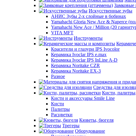
Замковые 
Искусственные зубы
АНИС Зубы 2-х слойные в бобинах
Yamahachi Gloria New Ace & Naperce (п
Yamahachi New Ace / Million (20 гарниту
VITA MFT
Инструменты
Керамиче
Красители и глазури IPS Ivocolor
Керамика Ivoclar IPS e.max
Керамика Ivoclar IPS InLine A-D
Керамика Noritake CZR
Керамика Noritake EX-3
Разное
Средства для изоля
Кисти, палитры
Кисти и аксессуары Smile Line
Кисти
Палитры
Расцветки
Кюветы, бюгеля
Трегеры
Оборудование