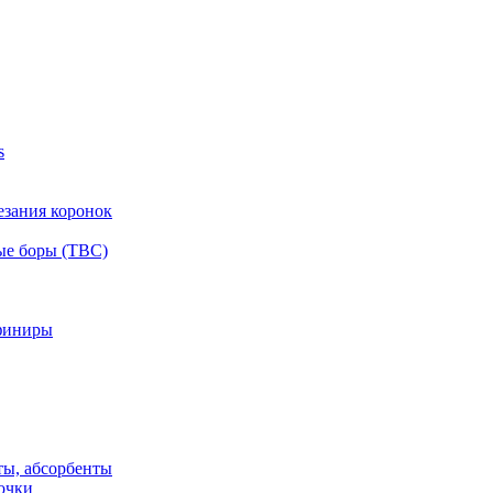
s
езания коронок
ые боры (ТВС)
финиры
ты, абсорбенты
очки