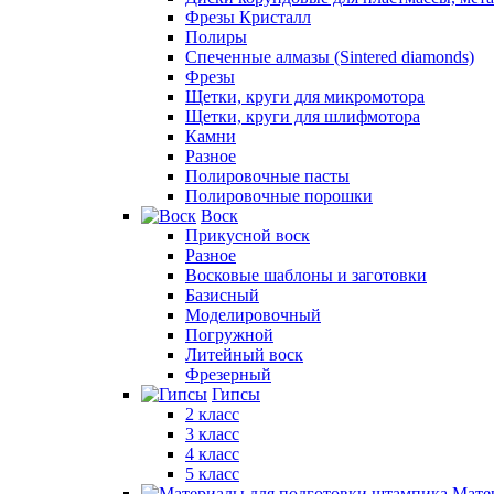
Фрезы Кристалл
Полиры
Спеченные алмазы (Sintered diamonds)
Фрезы
Щетки, круги для микромотора
Щетки, круги для шлифмотора
Камни
Разное
Полировочные пасты
Полировочные порошки
Воск
Прикусной воск
Разное
Восковые шаблоны и заготовки
Базисный
Моделировочный
Погружной
Литейный воск
Фрезерный
Гипсы
2 класс
3 класс
4 класс
5 класс
Мате