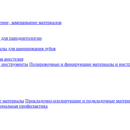
ение, замешивание материалов
 для пародонтологии
алы для шинирования зубов
я анестезия
Полировочные и финирующие материалы и инст
Прокладочно-изолирующие и подкладочные матер
ональная профилактика