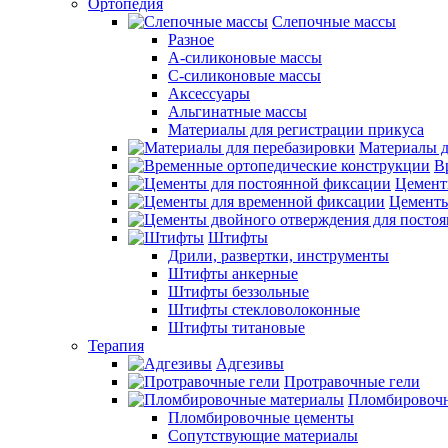
Ортопедия
Слепочные массы
Разное
А-силиконовые массы
С-силиконовые массы
Аксессуары
Альгинатные массы
Материалы для регистрации прикуса
Материалы д
В
Цемент
Цементы
Штифты
Дрили, развертки, инструменты
Штифты анкерные
Штифты беззольные
Штифты стекловолоконные
Штифты титановые
Терапия
Адгезивы
Протравочные гели
Пломбировочн
Пломбировочные цементы
Сопутствующие материалы