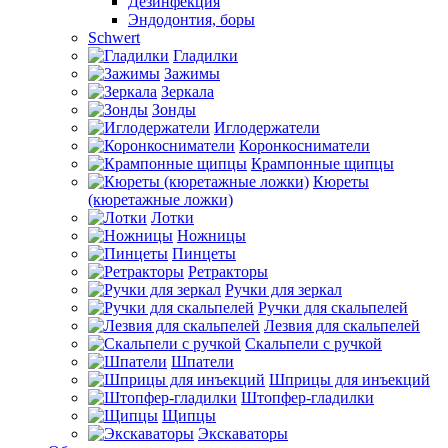
Дезинфекция
Эндодонтия, боры
Schwert
Гладилки
Зажимы
Зеркала
Зонды
Иглодержатели
Коронкосниматели
Крампонные щипцы
Кюреты
(кюретажные ложки)
Лотки
Ножницы
Пинцеты
Ретракторы
Ручки для зеркал
Ручки для скальпелей
Лезвия для скальпелей
Скальпели с ручкой
Шпатели
Шприцы для инъекций
Штопфер-гладилки
Щипцы
Экскаваторы