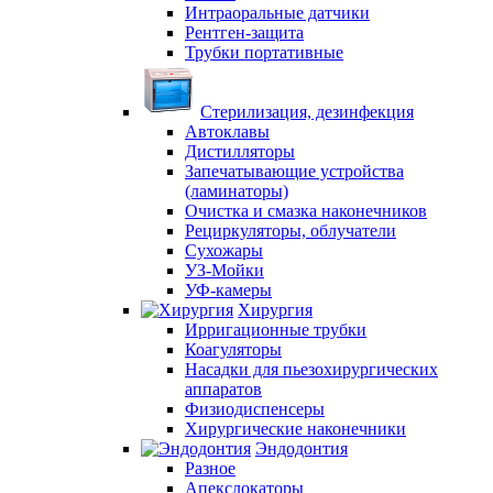
Интраоральные датчики
Рентген-защита
Трубки портативные
Стерилизация, дезинфекция
Автоклавы
Дистилляторы
Запечатывающие устройства
(ламинаторы)
Очистка и смазка наконечников
Рециркуляторы, облучатели
Сухожары
УЗ-Мойки
УФ-камеры
Хирургия
Ирригационные трубки
Коагуляторы
Насадки для пьезохирургических
аппаратов
Физиодиспенсеры
Хирургические наконечники
Эндодонтия
Разное
Апекслокаторы