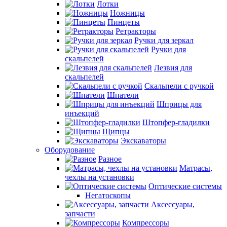
Лотки
Ножницы
Пинцеты
Ретракторы
Ручки для зеркал
Ручки для
скальпелей
Лезвия для
скальпелей
Скальпели с ручкой
Шпатели
Шприцы для
инъекций
Штопфер-гладилки
Щипцы
Экскаваторы
Оборудование
Разное
Матрасы,
чехлы на установки
Оптические системы
Негатоскопы
Аксессуары,
запчасти
Компрессоры