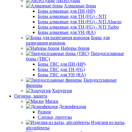
Аксессуары
Алмазные боры
Боры алмазные для ПН (HP)
Боры алмазные для ТН (FG) - NTI
Боры алмазные для ТН (FG) - NTI Abacus
Боры алмазные для ТН (FG) - NTI Turbo
Боры алмазные для УН (RA)
Боры для
разрезания коронок
Наборы боров
Твердосплавные
боры (ТВС)
Боры ТВС для ПН (HP)
Боры ТВС для ТН (FG)
Боры ТВС для УН (RA)
Твердосплавные
финиры
Хирургия
Гигиена, защита
Маски
Дезинфекция
Разное
Слепки, протезы
Изделия из ваты,
абсорбенты