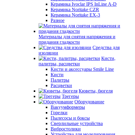
Керамика Ivoclar IPS InLine A-D
Керамика Noritake CZR
Керамика Noritake EX-3
Разное
Материалы для снятия напряжения и
придания гладкости
Средства для
изоляции
Кисти,
палитры, расцветки
Кисти и аксессуары Smile Line
Кисти
Палитры
Расцветки
Кюветы, бюгеля
Трегеры
Оборудование
Вакуумформеры
Горелки
Пылесосы и боксы
Сверлильные устройства
Вибростолики
Устройства для моделирования