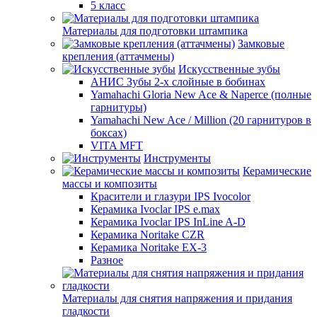
5 класс
Материалы для подготовки штампика
Замковые
крепления (аттачмены)
Искусственные зубы
АНИС Зубы 2-х слойные в бобинах
Yamahachi Gloria New Ace & Naperce (полные
гарнитуры)
Yamahachi New Ace / Million (20 гарнитуров в
боксах)
VITA MFT
Инструменты
Керамические
массы и композиты
Красители и глазури IPS Ivocolor
Керамика Ivoclar IPS e.max
Керамика Ivoclar IPS InLine A-D
Керамика Noritake CZR
Керамика Noritake EX-3
Разное
Материалы для снятия напряжения и придания
гладкости