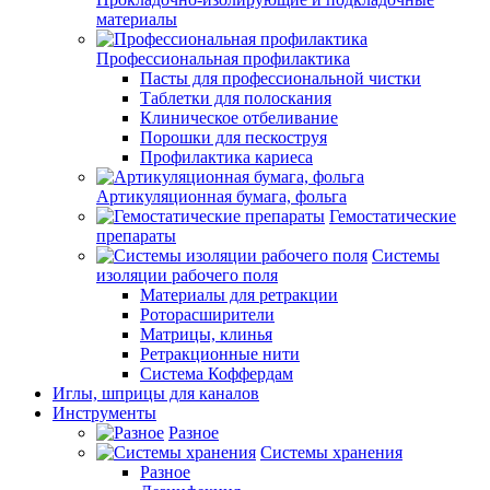
материалы
Профессиональная профилактика
Пасты для профессиональной чистки
Таблетки для полоскания
Клиническое отбеливание
Порошки для пескоструя
Профилактика кариеса
Артикуляционная бумага, фольга
Гемостатические
препараты
Системы
изоляции рабочего поля
Материалы для ретракции
Роторасширители
Матрицы, клинья
Ретракционные нити
Система Коффердам
Иглы, шприцы для каналов
Инструменты
Разное
Системы хранения
Разное