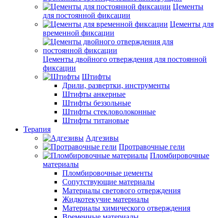
Цементы
для постоянной фиксации
Цементы для
временной фиксации
Цементы двойного отверждения для постоянной
фиксации
Штифты
Дрили, развертки, инструменты
Штифты анкерные
Штифты беззольные
Штифты стекловолоконные
Штифты титановые
Терапия
Адгезивы
Протравочные гели
Пломбировочные
материалы
Пломбировочные цементы
Сопутствующие материалы
Материалы светового отверждения
Жидкотекучие материалы
Материалы химического отверждения
Временные материалы