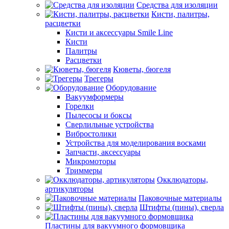
Средства для изоляции
Кисти, палитры,
расцветки
Кисти и аксессуары Smile Line
Кисти
Палитры
Расцветки
Кюветы, бюгеля
Трегеры
Оборудование
Вакуумформеры
Горелки
Пылесосы и боксы
Сверлильные устройства
Вибростолики
Устройства для моделирования восками
Запчасти, аксессуары
Микромоторы
Триммеры
Окклюдаторы,
артикуляторы
Паковочные материалы
Штифты (пины), сверла
Пластины для вакуумного формовщика