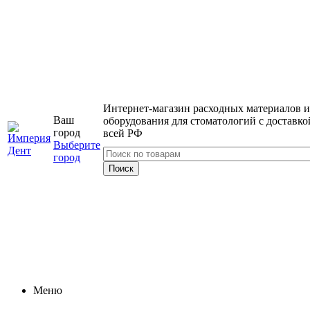
Интернет-магазин расходных материалов и
Ваш
оборудования для стоматологий с доставко
город
всей РФ
Выберите
город
Меню