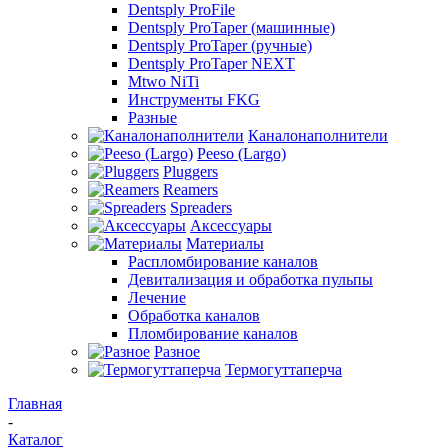
Dentsply ProFile
Dentsply ProTaper (машинные)
Dentsply ProTaper (ручные)
Dentsply ProTaper NEXT
Mtwo NiTi
Инструменты FKG
Разные
Каналонаполнители
Peeso (Largo)
Pluggers
Reamers
Spreaders
Аксессуары
Материалы
Распломбирование каналов
Девитализация и обработка пульпы
Лечение
Обработка каналов
Пломбирование каналов
Разное
Термогуттаперча
Главная
-
Каталог