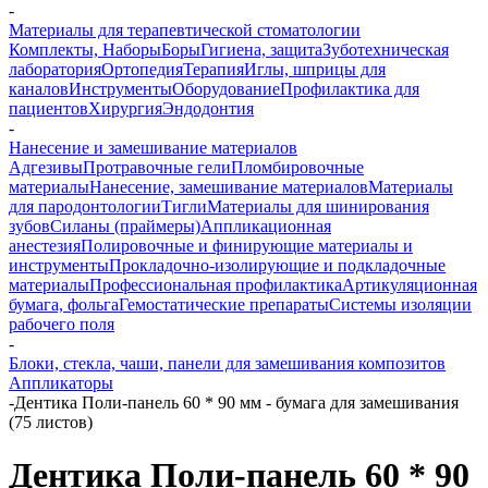
-
Материалы для терапевтической стоматологии
Комплекты, Наборы
Боры
Гигиена, защита
Зуботехническая
лаборатория
Ортопедия
Терапия
Иглы, шприцы для
каналов
Инструменты
Оборудование
Профилактика для
пациентов
Хирургия
Эндодонтия
-
Нанесение и замешивание материалов
Адгезивы
Протравочные гели
Пломбировочные
материалы
Нанесение, замешивание материалов
Материалы
для пародонтологии
Тигли
Материалы для шинирования
зубов
Силаны (праймеры)
Аппликационная
анестезия
Полировочные и финирующие материалы и
инструменты
Прокладочно-изолирующие и подкладочные
материалы
Профессиональная профилактика
Артикуляционная
бумага, фольга
Гемостатические препараты
Системы изоляции
рабочего поля
-
Блоки, стекла, чаши, панели для замешивания композитов
Аппликаторы
-
Дентика Поли-панель 60 * 90 мм - бумага для замешивания
(75 листов)
Дентика Поли-панель 60 * 90