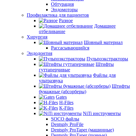
Обтурация
Эндомоторы
Профилактика для пациентов
Разное
Домашнее
отбеливание
Хирургия
Шовный материал
Рассасывающийся
Эндодонтия
Пульпоэкстракторы
Штифты
гуттаперчивые
Файлы для
ультразвука
Штифты
бумажные (абсорберы)
Gates
H-Files
K-Files
NiTi инструменты
SOCO файлы
Dentsply ProFile
Dentsply ProTaper (машинные)
Dentsply ProTaper (ручные)