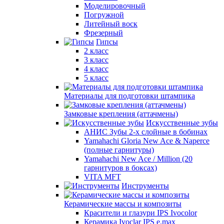
Моделировочный
Погружной
Литейный воск
Фрезерный
Гипсы
2 класс
3 класс
4 класс
5 класс
Материалы для подготовки штампика
Замковые крепления (аттачмены)
Искусственные зубы
АНИС Зубы 2-х слойные в бобинах
Yamahachi Gloria New Ace & Naperce
(полные гарнитуры)
Yamahachi New Ace / Million (20
гарнитуров в боксах)
VITA MFT
Инструменты
Керамические массы и композиты
Красители и глазури IPS Ivocolor
Керамика Ivoclar IPS e.max