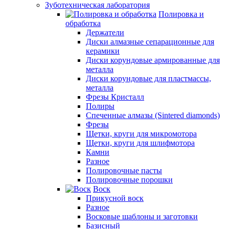
Зуботехническая лаборатория
Полировка и
обработка
Держатели
Диски алмазные сепарационные для
керамики
Диски корундовые армированные для
металла
Диски корундовые для пластмассы,
металла
Фрезы Кристалл
Полиры
Спеченные алмазы (Sintered diamonds)
Фрезы
Щетки, круги для микромотора
Щетки, круги для шлифмотора
Камни
Разное
Полировочные пасты
Полировочные порошки
Воск
Прикусной воск
Разное
Восковые шаблоны и заготовки
Базисный