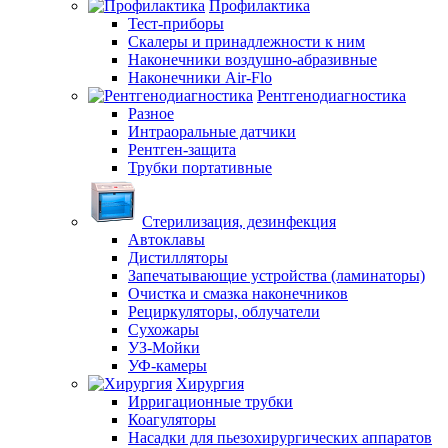
Профилактика
Тест-приборы
Скалеры и принадлежности к ним
Наконечники воздушно-абразивные
Наконечники Air-Flo
Рентгенодиагностика
Разное
Интраоральные датчики
Рентген-защита
Трубки портативные
Стерилизация, дезинфекция
Автоклавы
Дистилляторы
Запечатывающие устройства (ламинаторы)
Очистка и смазка наконечников
Рециркуляторы, облучатели
Сухожары
УЗ-Мойки
УФ-камеры
Хирургия
Ирригационные трубки
Коагуляторы
Насадки для пьезохирургических аппаратов