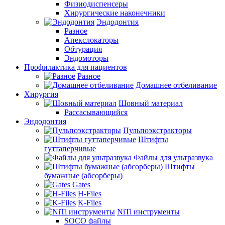
Физиодиспенсеры
Хирургические наконечники
Эндодонтия
Разное
Апекслокаторы
Обтурация
Эндомоторы
Профилактика для пациентов
Разное
Домашнее отбеливание
Хирургия
Шовный материал
Рассасывающийся
Эндодонтия
Пульпоэкстракторы
Штифты
гуттаперчивые
Файлы для ультразвука
Штифты
бумажные (абсорберы)
Gates
H-Files
K-Files
NiTi инструменты
SOCO файлы