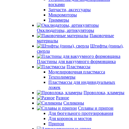
восками
Запчасти, аксессуары
Микромоторы
Триммеры
Окклюдаторы, артикуляторы
Паковочные
материалы
Штифты (пины),
сверла
Пластины для вакуумного формовщика
Пластмассы
Моделировочная пластмасса
Техполимеры
Пластмассы для индивидуальных
ложек
Проволока, кламеры
Разное
Силиконы
Сплавы и припои
Для бюгельного протезирования
Для коронок и мостов
Припои