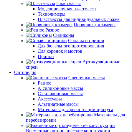
Пластмассы
Моделировочная пластмасса
Техполимеры
Пластмассы для индивидуальных ложек
Проволока, кламеры
Разное
Силиконы
Сплавы и припои
Для бюгельного протезирования
Для коронок и мостов
Припои
Артикуляционные
спреи
Ортопедия
Слепочные массы
Разное
А-силиконовые массы
С-силиконовые массы
Аксессуары
Альгинатные массы
Материалы для регистрации прикуса
Материалы для
перебазировки
Временные ортопедические конструкции