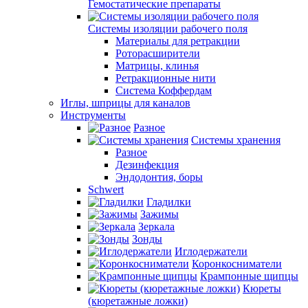
Гемостатические препараты
Системы изоляции рабочего поля
Материалы для ретракции
Роторасширители
Матрицы, клинья
Ретракционные нити
Система Коффердам
Иглы, шприцы для каналов
Инструменты
Разное
Системы хранения
Разное
Дезинфекция
Эндодонтия, боры
Schwert
Гладилки
Зажимы
Зеркала
Зонды
Иглодержатели
Коронкосниматели
Крампонные щипцы
Кюреты
(кюретажные ложки)