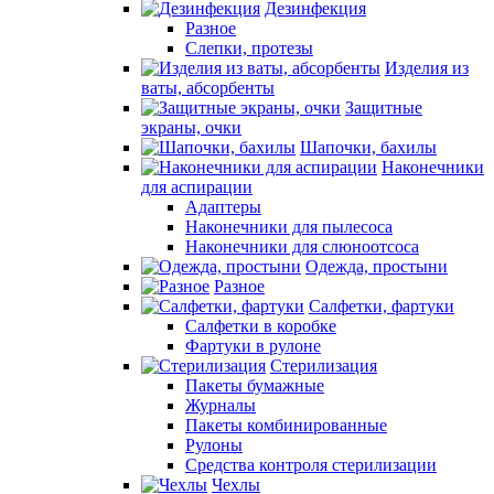
Дезинфекция
Разное
Слепки, протезы
Изделия из
ваты, абсорбенты
Защитные
экраны, очки
Шапочки, бахилы
Наконечники
для аспирации
Адаптеры
Наконечники для пылесоса
Наконечники для слюноотсоса
Одежда, простыни
Разное
Салфетки, фартуки
Салфетки в коробке
Фартуки в рулоне
Стерилизация
Пакеты бумажные
Журналы
Пакеты комбинированные
Рулоны
Средства контроля стерилизации
Чехлы