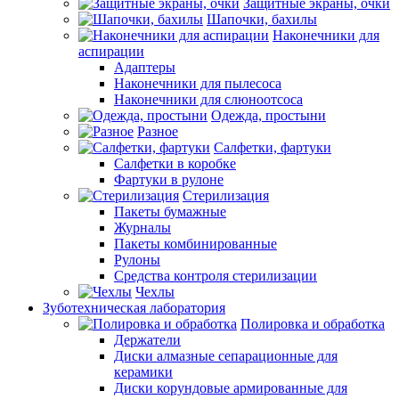
Защитные экраны, очки
Шапочки, бахилы
Наконечники для
аспирации
Адаптеры
Наконечники для пылесоса
Наконечники для слюноотсоса
Одежда, простыни
Разное
Салфетки, фартуки
Салфетки в коробке
Фартуки в рулоне
Стерилизация
Пакеты бумажные
Журналы
Пакеты комбинированные
Рулоны
Средства контроля стерилизации
Чехлы
Зуботехническая лаборатория
Полировка и обработка
Держатели
Диски алмазные сепарационные для
керамики
Диски корундовые армированные для