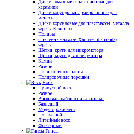
Диски алмазные сепарационные для
керамики
Диски корундовые армированные для
металла
Диски корундовые для пластмассы, металла
Фрезы Кристалл
Полиры
Спеченные алмазы (Sintered diamonds)
Фрезы
Щетки, круги для микромотора
Щетки, круги для шлифмотора
Камни
Разное
Полировочные пасты
Полировочные порошки
Воск
Прикусной воск
Разное
Восковые шаблоны и заготовки
Базисный
Моделировочный
Погружной
Литейный воск
Фрезерный
Гипсы