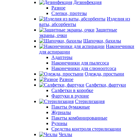
Дезинфекция
Разное
Слепки, протезы
Изделия из
ваты, абсорбенты
Защитные
экраны, очки
Шапочки, бахилы
Наконечники
для аспирации
Адаптеры
Наконечники для пылесоса
Наконечники для слюноотсоса
Одежда, простыни
Разное
Салфетки, фартуки
Салфетки в коробке
Фартуки в рулоне
Стерилизация
Пакеты бумажные
Журналы
Пакеты комбинированные
Рулоны
Средства контроля стерилизации
Чехлы