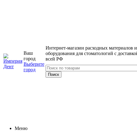
Интернет-магазин расходных материалов и
Ваш
оборудования для стоматологий с доставко
город
всей РФ
Выберите
город
Меню