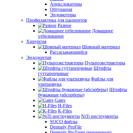
Апекслокаторы
Обтурация
Эндомоторы
Профилактика для пациентов
Разное
Домашнее
отбеливание
Хирургия
Шовный материал
Рассасывающийся
Эндодонтия
Пульпоэкстракторы
Штифты
гуттаперчивые
Файлы для
ультразвука
Штифты
бумажные (абсорберы)
Gates
H-Files
K-Files
NiTi инструменты
SOCO файлы
Dentsply ProFile
Dentsply ProTaper (машинные)