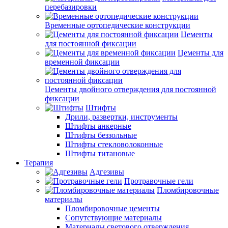
перебазировки
Временные ортопедические конструкции
Цементы
для постоянной фиксации
Цементы для
временной фиксации
Цементы двойного отверждения для постоянной
фиксации
Штифты
Дрили, развертки, инструменты
Штифты анкерные
Штифты беззольные
Штифты стекловолоконные
Штифты титановые
Терапия
Адгезивы
Протравочные гели
Пломбировочные
материалы
Пломбировочные цементы
Сопутствующие материалы
Материалы светового отверждения