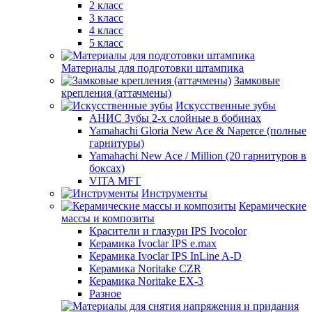
2 класс
3 класс
4 класс
5 класс
Материалы для подготовки штампика
Замковые
крепления (аттачмены)
Искусственные зубы
АНИС Зубы 2-х слойные в бобинах
Yamahachi Gloria New Ace & Naperce (полные
гарнитуры)
Yamahachi New Ace / Million (20 гарнитуров в
боксах)
VITA MFT
Инструменты
Керамические
массы и композиты
Красители и глазури IPS Ivocolor
Керамика Ivoclar IPS e.max
Керамика Ivoclar IPS InLine A-D
Керамика Noritake CZR
Керамика Noritake EX-3
Разное