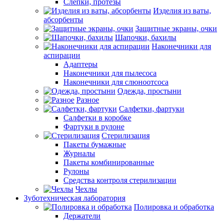
Слепки, протезы
Изделия из ваты,
абсорбенты
Защитные экраны, очки
Шапочки, бахилы
Наконечники для
аспирации
Адаптеры
Наконечники для пылесоса
Наконечники для слюноотсоса
Одежда, простыни
Разное
Салфетки, фартуки
Салфетки в коробке
Фартуки в рулоне
Стерилизация
Пакеты бумажные
Журналы
Пакеты комбинированные
Рулоны
Средства контроля стерилизации
Чехлы
Зуботехническая лаборатория
Полировка и обработка
Держатели