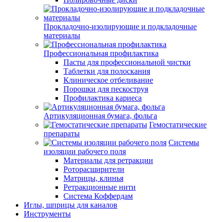
Прокладочно-изолирующие и подкладочные
материалы
Профессиональная профилактика
Пасты для профессиональной чистки
Таблетки для полоскания
Клиническое отбеливание
Порошки для пескоструя
Профилактика кариеса
Артикуляционная бумага, фольга
Гемостатические
препараты
Системы
изоляции рабочего поля
Материалы для ретракции
Роторасширители
Матрицы, клинья
Ретракционные нити
Система Коффердам
Иглы, шприцы для каналов
Инструменты