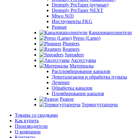
Dentsply ProTaper (ручные)
Dentsply ProTaper NEXT
Mtwo NiTi
Инструменты FKG
Разные
Каналонаполнители
Peeso (Largo)
Pluggers
Reamers
Spreaders
Аксессуары
Материалы
Распломбирование каналов
Девитализация и обработка пульпы
Лечение
Обработка каналов
Пломбирование каналов
Разное
Термогуттаперча
Товары со скидками
Как купить
Производители
О компании
Контакты