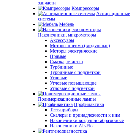
запчасти
Компрессоры
Аспирационные
системы
Мебель
Наконечники, микромоторы
Аксессуары
Моторы пневмо (воздушные)
Моторы электрические
Прямые
Смазка, очистка
Турбинные
Турбинные с подсветкой
Угловые
Угловые повышающие
Угловые с подсветкой
Полимеризационные лампы
Профилактика
Тест-приборы
Скалеры и принадлежности к ним
Наконечники воздушно-абразивные
Наконечники Air-Flo