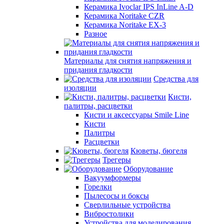
Керамика Ivoclar IPS InLine A-D
Керамика Noritake CZR
Керамика Noritake EX-3
Разное
Материалы для снятия напряжения и
придания гладкости
Средства для
изоляции
Кисти,
палитры, расцветки
Кисти и аксессуары Smile Line
Кисти
Палитры
Расцветки
Кюветы, бюгеля
Трегеры
Оборудование
Вакуумформеры
Горелки
Пылесосы и боксы
Сверлильные устройства
Вибростолики
Устройства для моделирования