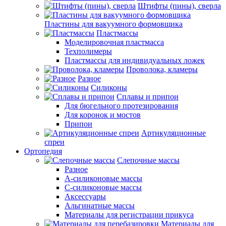
Штифты (пины), сверла
Пластины для вакуумного формовщика
Пластмассы
Моделировочная пластмасса
Техполимеры
Пластмассы для индивидуальных ложек
Проволока, кламеры
Разное
Силиконы
Сплавы и припои
Для бюгельного протезирования
Для коронок и мостов
Припои
Артикуляционные
спреи
Ортопедия
Слепочные массы
Разное
А-силиконовые массы
С-силиконовые массы
Аксессуары
Альгинатные массы
Материалы для регистрации прикуса
Материалы для