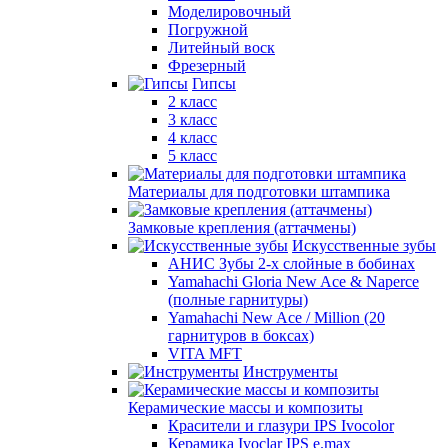
Моделировочный
Погружной
Литейный воск
Фрезерный
Гипсы
2 класс
3 класс
4 класс
5 класс
Материалы для подготовки штампика
Замковые крепления (аттачмены)
Искусственные зубы
АНИС Зубы 2-х слойные в бобинах
Yamahachi Gloria New Ace & Naperce
(полные гарнитуры)
Yamahachi New Ace / Million (20
гарнитуров в боксах)
VITA MFT
Инструменты
Керамические массы и композиты
Красители и глазури IPS Ivocolor
Керамика Ivoclar IPS e.max