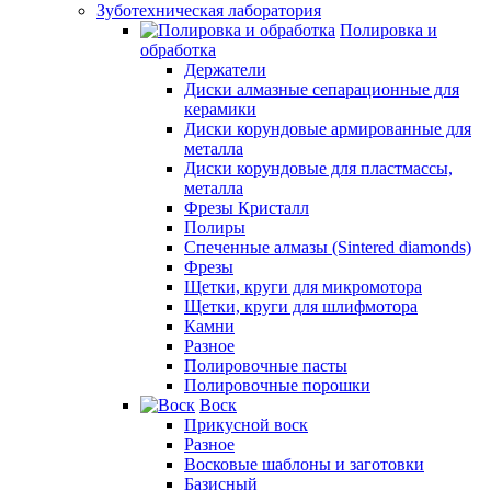
Зуботехническая лаборатория
Полировка и
обработка
Держатели
Диски алмазные сепарационные для
керамики
Диски корундовые армированные для
металла
Диски корундовые для пластмассы,
металла
Фрезы Кристалл
Полиры
Спеченные алмазы (Sintered diamonds)
Фрезы
Щетки, круги для микромотора
Щетки, круги для шлифмотора
Камни
Разное
Полировочные пасты
Полировочные порошки
Воск
Прикусной воск
Разное
Восковые шаблоны и заготовки
Базисный