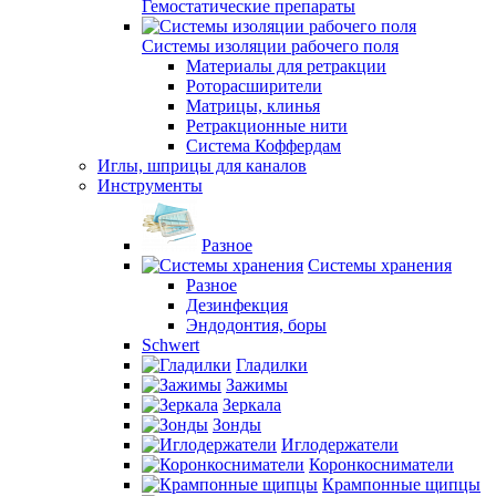
Гемостатические препараты
Системы изоляции рабочего поля
Материалы для ретракции
Роторасширители
Матрицы, клинья
Ретракционные нити
Система Коффердам
Иглы, шприцы для каналов
Инструменты
Разное
Системы хранения
Разное
Дезинфекция
Эндодонтия, боры
Schwert
Гладилки
Зажимы
Зеркала
Зонды
Иглодержатели
Коронкосниматели
Крампонные щипцы