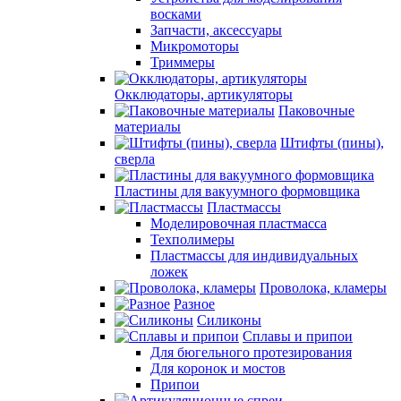
восками
Запчасти, аксессуары
Микромоторы
Триммеры
Окклюдаторы, артикуляторы
Паковочные
материалы
Штифты (пины),
сверла
Пластины для вакуумного формовщика
Пластмассы
Моделировочная пластмасса
Техполимеры
Пластмассы для индивидуальных
ложек
Проволока, кламеры
Разное
Силиконы
Сплавы и припои
Для бюгельного протезирования
Для коронок и мостов
Припои