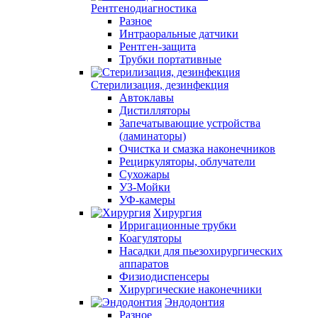
Рентгенодиагностика
Разное
Интраоральные датчики
Рентген-защита
Трубки портативные
Стерилизация, дезинфекция
Автоклавы
Дистилляторы
Запечатывающие устройства
(ламинаторы)
Очистка и смазка наконечников
Рециркуляторы, облучатели
Сухожары
УЗ-Мойки
УФ-камеры
Хирургия
Ирригационные трубки
Коагуляторы
Насадки для пьезохирургических
аппаратов
Физиодиспенсеры
Хирургические наконечники
Эндодонтия
Разное