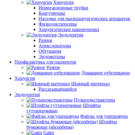
Хирургия
Ирригационные трубки
Коагуляторы
Насадки для пьезохирургических аппаратов
Физиодиспенсеры
Хирургические наконечники
Эндодонтия
Разное
Апекслокаторы
Обтурация
Эндомоторы
Профилактика для пациентов
Разное
Домашнее отбеливание
Хирургия
Шовный материал
Рассасывающийся
Эндодонтия
Пульпоэкстракторы
Штифты
гуттаперчивые
Файлы для ультразвука
Штифты
бумажные (абсорберы)
Gates