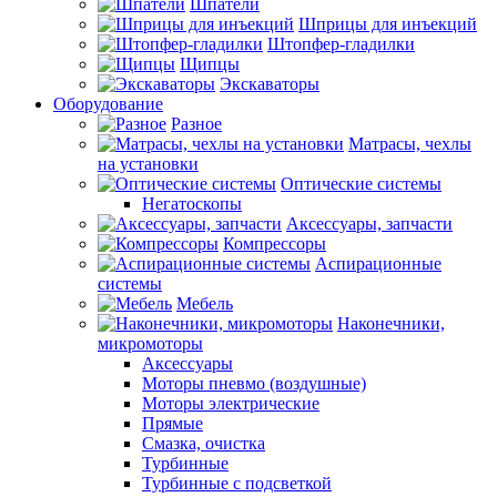
Шпатели
Шприцы для инъекций
Штопфер-гладилки
Щипцы
Экскаваторы
Оборудование
Разное
Матрасы, чехлы
на установки
Оптические системы
Негатоскопы
Аксессуары, запчасти
Компрессоры
Аспирационные
системы
Мебель
Наконечники,
микромоторы
Аксессуары
Моторы пневмо (воздушные)
Моторы электрические
Прямые
Смазка, очистка
Турбинные
Турбинные с подсветкой