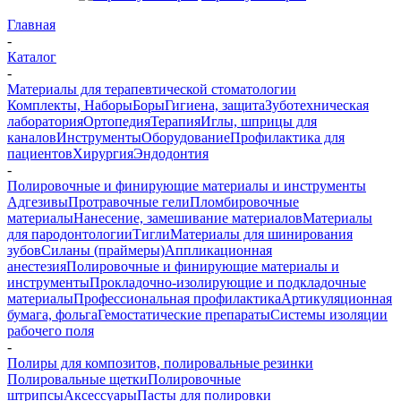
Главная
-
Каталог
-
Материалы для терапевтической стоматологии
Комплекты, Наборы
Боры
Гигиена, защита
Зуботехническая
лаборатория
Ортопедия
Терапия
Иглы, шприцы для
каналов
Инструменты
Оборудование
Профилактика для
пациентов
Хирургия
Эндодонтия
-
Полировочные и финирующие материалы и инструменты
Адгезивы
Протравочные гели
Пломбировочные
материалы
Нанесение, замешивание материалов
Материалы
для пародонтологии
Тигли
Материалы для шинирования
зубов
Силаны (праймеры)
Аппликационная
анестезия
Полировочные и финирующие материалы и
инструменты
Прокладочно-изолирующие и подкладочные
материалы
Профессиональная профилактика
Артикуляционная
бумага, фольга
Гемостатические препараты
Системы изоляции
рабочего поля
-
Полиры для композитов, полировальные резинки
Полировальные щетки
Полировочные
штрипсы
Аксессуары
Пасты для полировки