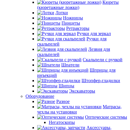
Кюреты
(кюретажные ложки)
Лотки
Ножницы
Пинцеты
Ретракторы
Ручки для зеркал
Ручки для
скальпелей
Лезвия для
скальпелей
Скальпели с ручкой
Шпатели
Шприцы для
инъекций
Штопфер-гладилки
Щипцы
Экскаваторы
Оборудование
Разное
Матрасы,
чехлы на установки
Оптические системы
Негатоскопы
Аксессуары,