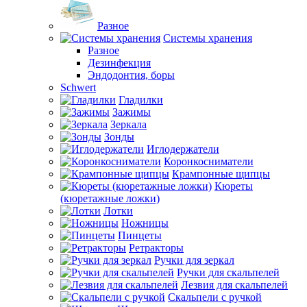
Разное
Системы хранения
Разное
Дезинфекция
Эндодонтия, боры
Schwert
Гладилки
Зажимы
Зеркала
Зонды
Иглодержатели
Коронкосниматели
Крампонные щипцы
Кюреты
(кюретажные ложки)
Лотки
Ножницы
Пинцеты
Ретракторы
Ручки для зеркал
Ручки для скальпелей
Лезвия для скальпелей
Скальпели с ручкой