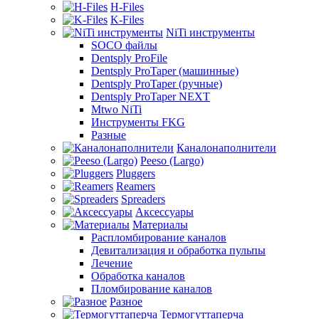
H-Files
K-Files
NiTi инструменты
SOCO файлы
Dentsply ProFile
Dentsply ProTaper (машинные)
Dentsply ProTaper (ручные)
Dentsply ProTaper NEXT
Mtwo NiTi
Инструменты FKG
Разные
Каналонаполнители
Peeso (Largo)
Pluggers
Reamers
Spreaders
Аксессуары
Материалы
Распломбирование каналов
Девитализация и обработка пульпы
Лечение
Обработка каналов
Пломбирование каналов
Разное
Термогуттаперча