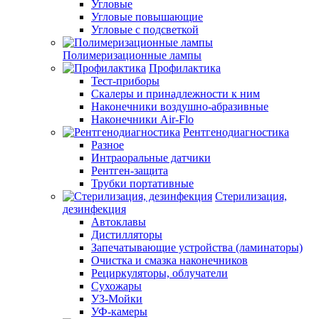
Угловые
Угловые повышающие
Угловые с подсветкой
Полимеризационные лампы
Профилактика
Тест-приборы
Скалеры и принадлежности к ним
Наконечники воздушно-абразивные
Наконечники Air-Flo
Рентгенодиагностика
Разное
Интраоральные датчики
Рентген-защита
Трубки портативные
Стерилизация,
дезинфекция
Автоклавы
Дистилляторы
Запечатывающие устройства (ламинаторы)
Очистка и смазка наконечников
Рециркуляторы, облучатели
Сухожары
УЗ-Мойки
УФ-камеры