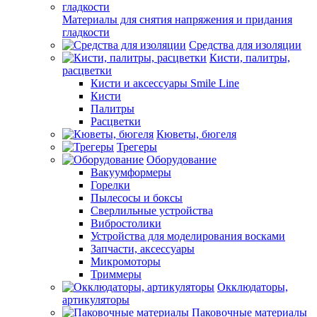
Материалы для снятия напряжения и придания
гладкости
Средства для изоляции
Кисти, палитры,
расцветки
Кисти и аксессуары Smile Line
Кисти
Палитры
Расцветки
Кюветы, бюгеля
Трегеры
Оборудование
Вакуумформеры
Горелки
Пылесосы и боксы
Сверлильные устройства
Вибростолики
Устройства для моделирования восками
Запчасти, аксессуары
Микромоторы
Триммеры
Окклюдаторы,
артикуляторы
Паковочные материалы