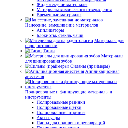
Жидкотекучие материалы
Материалы химического отверждения
Временные материалы
Нанесение, замешивание материалов
Аппликаторы
Блокноты, стекла, чаши
Материалы для
пародонтологии
Тигли
Материалы
для шинирования зубов
Силаны (праймеры)
Аппликационная
анестезия
Полировочные и финирующие материалы и
инструменты
Полировальные резинки
Полировальные щетки
Полировочные штрипсы
Аксессуары
Пасты для полировки реставраций
Полировочные диски