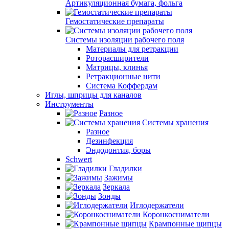
Артикуляционная бумага, фольга
Гемостатические препараты
Системы изоляции рабочего поля
Материалы для ретракции
Роторасширители
Матрицы, клинья
Ретракционные нити
Система Коффердам
Иглы, шприцы для каналов
Инструменты
Разное
Системы хранения
Разное
Дезинфекция
Эндодонтия, боры
Schwert
Гладилки
Зажимы
Зеркала
Зонды
Иглодержатели
Коронкосниматели
Крампонные щипцы