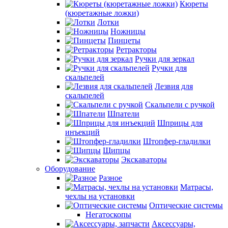
Кюреты
(кюретажные ложки)
Лотки
Ножницы
Пинцеты
Ретракторы
Ручки для зеркал
Ручки для
скальпелей
Лезвия для
скальпелей
Скальпели с ручкой
Шпатели
Шприцы для
инъекций
Штопфер-гладилки
Щипцы
Экскаваторы
Оборудование
Разное
Матрасы,
чехлы на установки
Оптические системы
Негатоскопы
Аксессуары,