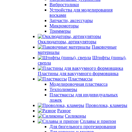
Вибростолики
Устройства для моделирования
восками
Запчасти, аксессуары
Микромоторы
Триммеры
Окклюдаторы, артикуляторы
Паковочные
материалы
Штифты (пины),
сверла
Пластины для вакуумного формовщика
Пластмассы
Моделировочная пластмасса
Техполимеры
Пластмассы для индивидуальных
ложек
Проволока, кламеры
Разное
Силиконы
Сплавы и припои
Для бюгельного протезирования
Для коронок и мостов