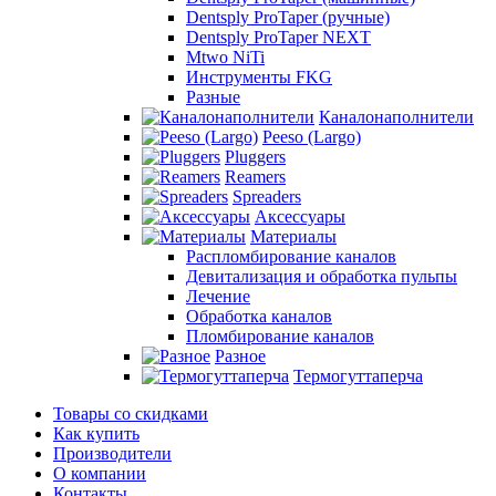
Dentsply ProTaper (ручные)
Dentsply ProTaper NEXT
Mtwo NiTi
Инструменты FKG
Разные
Каналонаполнители
Peeso (Largo)
Pluggers
Reamers
Spreaders
Аксессуары
Материалы
Распломбирование каналов
Девитализация и обработка пульпы
Лечение
Обработка каналов
Пломбирование каналов
Разное
Термогуттаперча
Товары со скидками
Как купить
Производители
О компании
Контакты