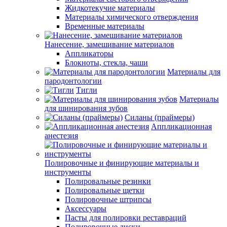
Жидкотекучие материалы
Материалы химического отверждения
Временные материалы
Нанесение, замешивание материалов
Аппликаторы
Блокноты, стекла, чаши
Материалы для
пародонтологии
Тигли
Материалы
для шинирования зубов
Силаны (праймеры)
Аппликационная
анестезия
Полировочные и финирующие материалы и
инструменты
Полировальные резинки
Полировальные щетки
Полировочные штрипсы
Аксессуары
Пасты для полировки реставраций
Полировочные диски