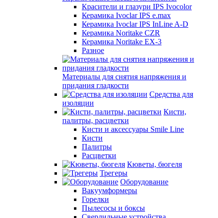
Красители и глазури IPS Ivocolor
Керамика Ivoclar IPS e.max
Керамика Ivoclar IPS InLine A-D
Керамика Noritake CZR
Керамика Noritake EX-3
Разное
Материалы для снятия напряжения и
придания гладкости
Средства для
изоляции
Кисти,
палитры, расцветки
Кисти и аксессуары Smile Line
Кисти
Палитры
Расцветки
Кюветы, бюгеля
Трегеры
Оборудование
Вакуумформеры
Горелки
Пылесосы и боксы
Сверлильные устройства