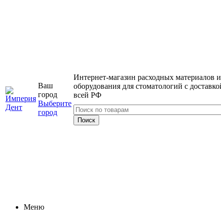
Интернет-магазин расходных материалов и
Ваш
оборудования для стоматологий с доставко
город
всей РФ
Выберите
город
Меню