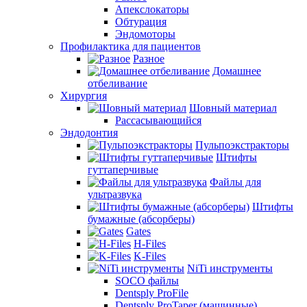
Апекслокаторы
Обтурация
Эндомоторы
Профилактика для пациентов
Разное
Домашнее
отбеливание
Хирургия
Шовный материал
Рассасывающийся
Эндодонтия
Пульпоэкстракторы
Штифты
гуттаперчивые
Файлы для
ультразвука
Штифты
бумажные (абсорберы)
Gates
H-Files
K-Files
NiTi инструменты
SOCO файлы
Dentsply ProFile
Dentsply ProTaper (машинные)