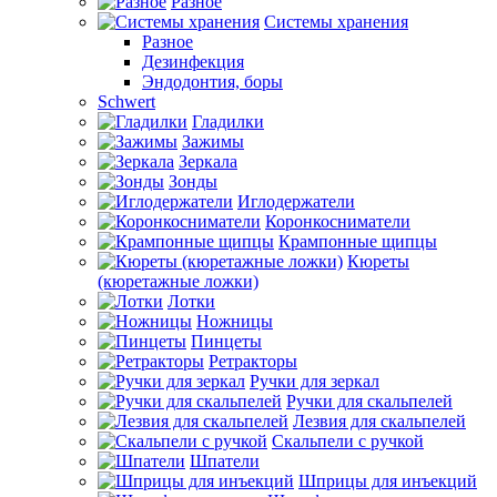
Разное
Системы хранения
Разное
Дезинфекция
Эндодонтия, боры
Schwert
Гладилки
Зажимы
Зеркала
Зонды
Иглодержатели
Коронкосниматели
Крампонные щипцы
Кюреты
(кюретажные ложки)
Лотки
Ножницы
Пинцеты
Ретракторы
Ручки для зеркал
Ручки для скальпелей
Лезвия для скальпелей
Скальпели с ручкой
Шпатели
Шприцы для инъекций