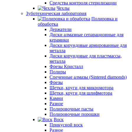
Средства контроля стерилизации
Чехлы
Зуботехническая лаборатория
Полировка и
обработка
Держатели
Диски алмазные сепарационные для
керамики
Диски корундовые армированные для
металла
Диски корундовые для пластмассы,
металла
Фрезы Кристалл
Полиры
Спеченные алмазы (Sintered diamonds)
Фрезы
Щетки, круги для микромотора
Щетки, круги для шлифмотора
Камни
Разное
Полировочные пасты
Полировочные порошки
Воск
Прикусной воск
Разное