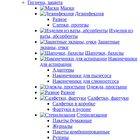
Гигиена, защита
Маски
Дезинфекция
Разное
Слепки, протезы
Изделия из
ваты, абсорбенты
Защитные
экраны, очки
Шапочки, бахилы
Наконечники
для аспирации
Адаптеры
Наконечники для пылесоса
Наконечники для слюноотсоса
Одежда, простыни
Разное
Салфетки, фартуки
Салфетки в коробке
Фартуки в рулоне
Стерилизация
Пакеты бумажные
Журналы
Пакеты комбинированные
Рулоны