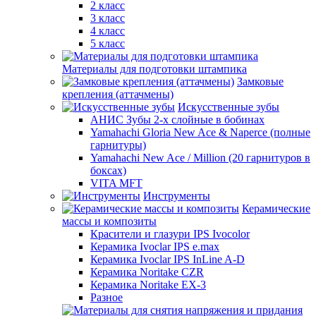
2 класс
3 класс
4 класс
5 класс
Материалы для подготовки штампика
Замковые
крепления (аттачмены)
Искусственные зубы
АНИС Зубы 2-х слойные в бобинах
Yamahachi Gloria New Ace & Naperce (полные
гарнитуры)
Yamahachi New Ace / Million (20 гарнитуров в
боксах)
VITA MFT
Инструменты
Керамические
массы и композиты
Красители и глазури IPS Ivocolor
Керамика Ivoclar IPS e.max
Керамика Ivoclar IPS InLine A-D
Керамика Noritake CZR
Керамика Noritake EX-3
Разное