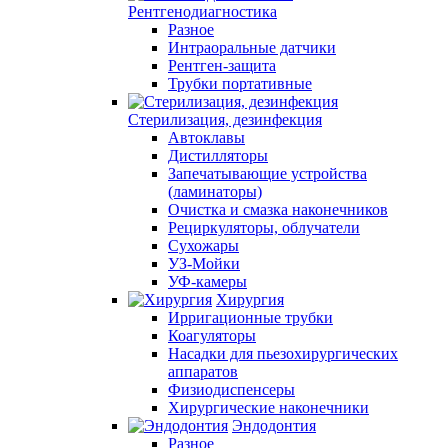
Рентгенодиагностика
Разное
Интраоральные датчики
Рентген-защита
Трубки портативные
Стерилизация, дезинфекция
Автоклавы
Дистилляторы
Запечатывающие устройства
(ламинаторы)
Очистка и смазка наконечников
Рециркуляторы, облучатели
Сухожары
УЗ-Мойки
УФ-камеры
Хирургия
Ирригационные трубки
Коагуляторы
Насадки для пьезохирургических
аппаратов
Физиодиспенсеры
Хирургические наконечники
Эндодонтия
Разное