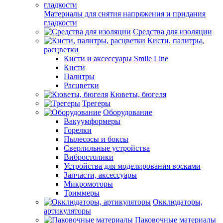
Материалы для снятия напряжения и придания
гладкости
Средства для изоляции
Кисти, палитры,
расцветки
Кисти и аксессуары Smile Line
Кисти
Палитры
Расцветки
Кюветы, бюгеля
Трегеры
Оборудование
Вакуумформеры
Горелки
Пылесосы и боксы
Сверлильные устройства
Вибростолики
Устройства для моделирования восками
Запчасти, аксессуары
Микромоторы
Триммеры
Окклюдаторы,
артикуляторы
Паковочные материалы