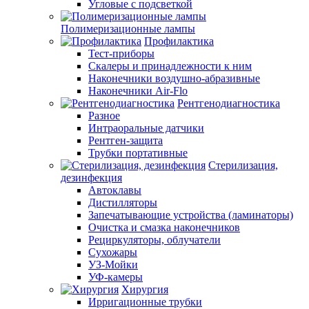
Угловые с подсветкой
Полимеризационные лампы
Профилактика
Тест-приборы
Скалеры и принадлежности к ним
Наконечники воздушно-абразивные
Наконечники Air-Flo
Рентгенодиагностика
Разное
Интраоральные датчики
Рентген-защита
Трубки портативные
Стерилизация,
дезинфекция
Автоклавы
Дистилляторы
Запечатывающие устройства (ламинаторы)
Очистка и смазка наконечников
Рециркуляторы, облучатели
Сухожары
УЗ-Мойки
УФ-камеры
Хирургия
Ирригационные трубки