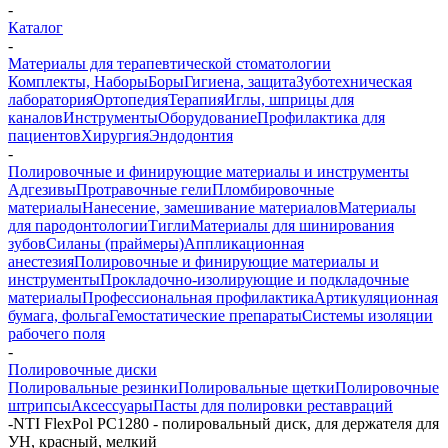
-
Каталог
-
Материалы для терапевтической стоматологии
Комплекты, Наборы
Боры
Гигиена, защита
Зуботехническая
лаборатория
Ортопедия
Терапия
Иглы, шприцы для
каналов
Инструменты
Оборудование
Профилактика для
пациентов
Хирургия
Эндодонтия
-
Полировочные и финирующие материалы и инструменты
Адгезивы
Протравочные гели
Пломбировочные
материалы
Нанесение, замешивание материалов
Материалы
для пародонтологии
Тигли
Материалы для шинирования
зубов
Силаны (праймеры)
Аппликационная
анестезия
Полировочные и финирующие материалы и
инструменты
Прокладочно-изолирующие и подкладочные
материалы
Профессиональная профилактика
Артикуляционная
бумага, фольга
Гемостатические препараты
Системы изоляции
рабочего поля
-
Полировочные диски
Полировальные резинки
Полировальные щетки
Полировочные
штрипсы
Аксессуары
Пасты для полировки реставраций
-
NTI FlexPol PC1280 - полировальный диск, для держателя для
УН, красный, мелкий