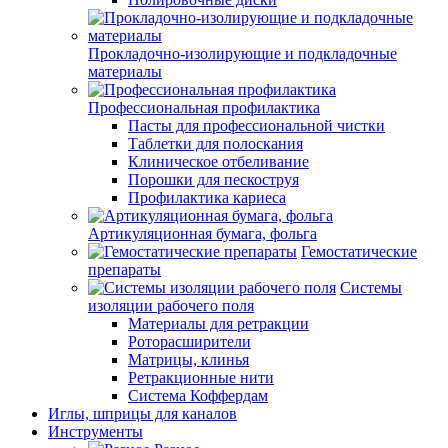
Прокладочно-изолирующие и подкладочные
материалы
Профессиональная профилактика
Пасты для профессиональной чистки
Таблетки для полоскания
Клиническое отбеливание
Порошки для пескоструя
Профилактика кариеса
Артикуляционная бумага, фольга
Гемостатические
препараты
Системы
изоляции рабочего поля
Материалы для ретракции
Роторасширители
Матрицы, клинья
Ретракционные нити
Система Коффердам
Иглы, шприцы для каналов
Инструменты