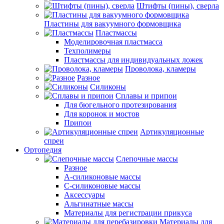
Штифты (пины), сверла
Пластины для вакуумного формовщика
Пластмассы
Моделировочная пластмасса
Техполимеры
Пластмассы для индивидуальных ложек
Проволока, кламеры
Разное
Силиконы
Сплавы и припои
Для бюгельного протезирования
Для коронок и мостов
Припои
Артикуляционные
спреи
Ортопедия
Слепочные массы
Разное
А-силиконовые массы
С-силиконовые массы
Аксессуары
Альгинатные массы
Материалы для регистрации прикуса
Материалы для