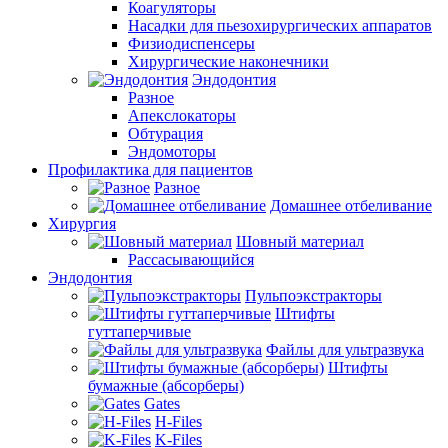
Коагуляторы
Насадки для пьезохирургических аппаратов
Физиодиспенсеры
Хирургические наконечники
Эндодонтия
Разное
Апекслокаторы
Обтурация
Эндомоторы
Профилактика для пациентов
Разное
Домашнее отбеливание
Хирургия
Шовный материал
Рассасывающийся
Эндодонтия
Пульпоэкстракторы
Штифты
гуттаперчивые
Файлы для ультразвука
Штифты
бумажные (абсорберы)
Gates
H-Files
K-Files