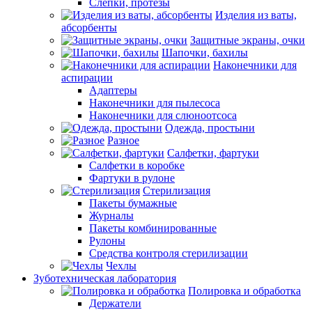
Слепки, протезы
Изделия из ваты,
абсорбенты
Защитные экраны, очки
Шапочки, бахилы
Наконечники для
аспирации
Адаптеры
Наконечники для пылесоса
Наконечники для слюноотсоса
Одежда, простыни
Разное
Салфетки, фартуки
Салфетки в коробке
Фартуки в рулоне
Стерилизация
Пакеты бумажные
Журналы
Пакеты комбинированные
Рулоны
Средства контроля стерилизации
Чехлы
Зуботехническая лаборатория
Полировка и обработка
Держатели