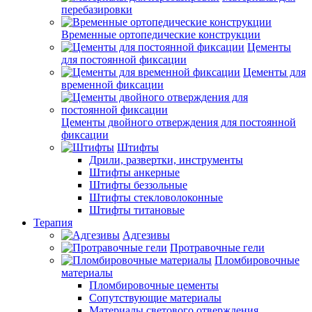
перебазировки
Временные ортопедические конструкции
Цементы
для постоянной фиксации
Цементы для
временной фиксации
Цементы двойного отверждения для постоянной
фиксации
Штифты
Дрили, развертки, инструменты
Штифты анкерные
Штифты беззольные
Штифты стекловолоконные
Штифты титановые
Терапия
Адгезивы
Протравочные гели
Пломбировочные
материалы
Пломбировочные цементы
Сопутствующие материалы
Материалы светового отверждения