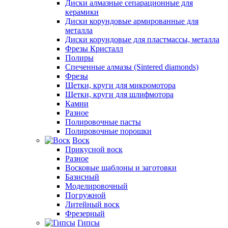
Диски алмазные сепарационные для
керамики
Диски корундовые армированные для
металла
Диски корундовые для пластмассы, металла
Фрезы Кристалл
Полиры
Спеченные алмазы (Sintered diamonds)
Фрезы
Щетки, круги для микромотора
Щетки, круги для шлифмотора
Камни
Разное
Полировочные пасты
Полировочные порошки
Воск
Прикусной воск
Разное
Восковые шаблоны и заготовки
Базисный
Моделировочный
Погружной
Литейный воск
Фрезерный
Гипсы