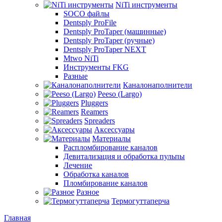
NiTi инструменты
SOCO файлы
Dentsply ProFile
Dentsply ProTaper (машинные)
Dentsply ProTaper (ручные)
Dentsply ProTaper NEXT
Mtwo NiTi
Инструменты FKG
Разные
Каналонаполнители
Peeso (Largo)
Pluggers
Reamers
Spreaders
Аксессуары
Материалы
Распломбирование каналов
Девитализация и обработка пульпы
Лечение
Обработка каналов
Пломбирование каналов
Разное
Термогуттаперча
Главная