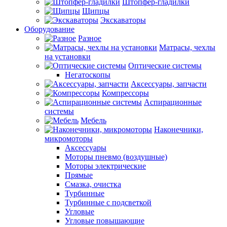
Штопфер-гладилки
Щипцы
Экскаваторы
Оборудование
Разное
Матрасы, чехлы
на установки
Оптические системы
Негатоскопы
Аксессуары, запчасти
Компрессоры
Аспирационные
системы
Мебель
Наконечники,
микромоторы
Аксессуары
Моторы пневмо (воздушные)
Моторы электрические
Прямые
Смазка, очистка
Турбинные
Турбинные с подсветкой
Угловые
Угловые повышающие