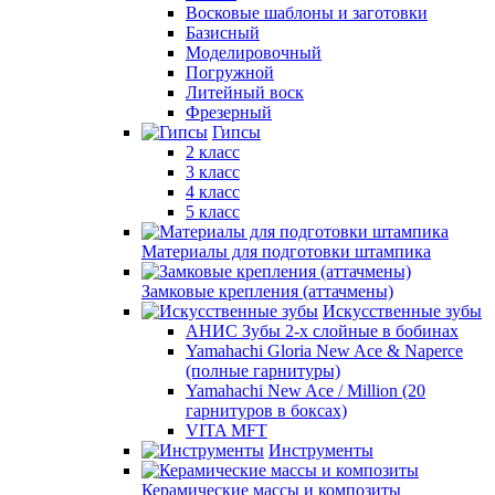
Восковые шаблоны и заготовки
Базисный
Моделировочный
Погружной
Литейный воск
Фрезерный
Гипсы
2 класс
3 класс
4 класс
5 класс
Материалы для подготовки штампика
Замковые крепления (аттачмены)
Искусственные зубы
АНИС Зубы 2-х слойные в бобинах
Yamahachi Gloria New Ace & Naperce
(полные гарнитуры)
Yamahachi New Ace / Million (20
гарнитуров в боксах)
VITA MFT
Инструменты
Керамические массы и композиты