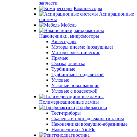
запчасти
Компрессоры
Аспирационные
системы
Мебель
Наконечники, микромоторы
Аксессуары
Моторы пневмо (воздушные)
Моторы электрические
Прямые
Смазка, очистка
Турбинные
Турбинные с подсветкой
Угловые
Угловые повышающие
Угловые с подсветкой
Полимеризационные лампы
Профилактика
Тест-приборы
Скалеры и принадлежности к ним
Наконечники воздушно-абразивные
Наконечники Air-Flo