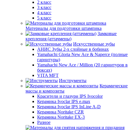
2 класс
3 класс
4 класс
5 класс
Материалы для подготовки штампика
Замковые
крепления (аттачмены)
Искусственные зубы
АНИС Зубы 2-х слойные в бобинах
Yamahachi Gloria New Ace & Naperce (полные
гарнитуры)
Yamahachi New Ace / Million (20 гарнитуров в
боксах)
VITA MFT
Инструменты
Керамические
массы и композиты
Красители и глазури IPS Ivocolor
Керамика Ivoclar IPS e.max
Керамика Ivoclar IPS InLine A-D
Керамика Noritake CZR
Керамика Noritake EX-3
Разное