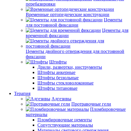
перебазировки
Временные ортопедические конструкции
Цементы
для постоянной фиксации
Цементы для
временной фиксации
Цементы двойного отверждения для постоянной
фиксации
Штифты
Дрили, развертки, инструменты
Штифты анкерные
Штифты беззольные
Штифты стекловолоконные
Штифты титановые
Терапия
Адгезивы
Протравочные гели
Пломбировочные
материалы
Пломбировочные цементы
Сопутствующие материалы
Материалы светового отверждения