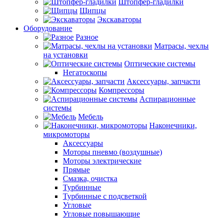
Штопфер-гладилки
Щипцы
Экскаваторы
Оборудование
Разное
Матрасы, чехлы
на установки
Оптические системы
Негатоскопы
Аксессуары, запчасти
Компрессоры
Аспирационные
системы
Мебель
Наконечники,
микромоторы
Аксессуары
Моторы пневмо (воздушные)
Моторы электрические
Прямые
Смазка, очистка
Турбинные
Турбинные с подсветкой
Угловые
Угловые повышающие