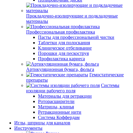
Прокладочно-изолирующие и подкладочные
материалы
Профессиональная профилактика
Пасты для профессиональной чистки
Таблетки для полоскания
Клиническое отбеливание
Порошки для пескоструя
Профилактика кариеса
Артикуляционная бумага, фольга
Гемостатические
препараты
Системы
изоляции рабочего поля
Материалы для ретракции
Роторасширители
Матрицы, клинья
Ретракционные нити
Система Коффердам
Иглы, шприцы для каналов
Инструменты