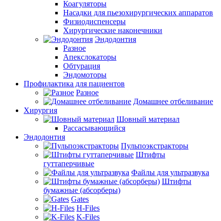
Коагуляторы
Насадки для пьезохирургических аппаратов
Физиодиспенсеры
Хирургические наконечники
Эндодонтия
Разное
Апекслокаторы
Обтурация
Эндомоторы
Профилактика для пациентов
Разное
Домашнее отбеливание
Хирургия
Шовный материал
Рассасывающийся
Эндодонтия
Пульпоэкстракторы
Штифты
гуттаперчивые
Файлы для ультразвука
Штифты
бумажные (абсорберы)
Gates
H-Files
K-Files