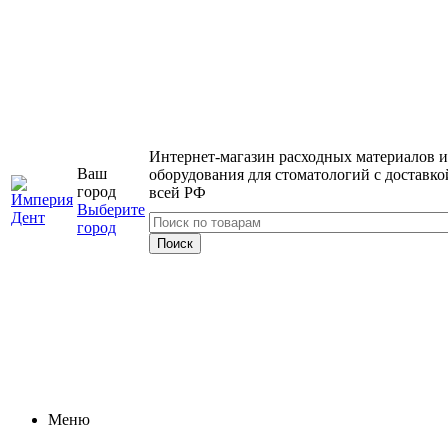
Интернет-магазин расходных материалов и
Ваш
оборудования для стоматологий с доставко
город
всей РФ
Выберите
город
Меню