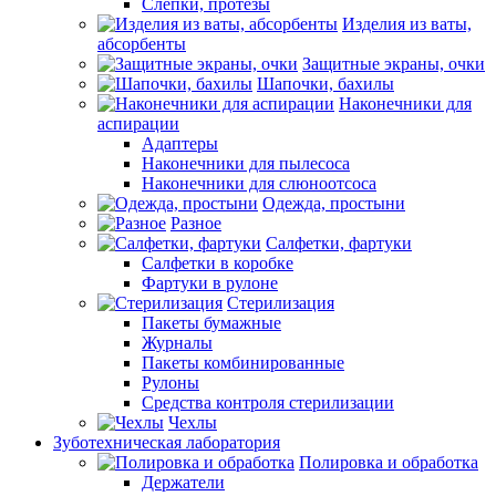
Слепки, протезы
Изделия из ваты,
абсорбенты
Защитные экраны, очки
Шапочки, бахилы
Наконечники для
аспирации
Адаптеры
Наконечники для пылесоса
Наконечники для слюноотсоса
Одежда, простыни
Разное
Салфетки, фартуки
Салфетки в коробке
Фартуки в рулоне
Стерилизация
Пакеты бумажные
Журналы
Пакеты комбинированные
Рулоны
Средства контроля стерилизации
Чехлы
Зуботехническая лаборатория
Полировка и обработка
Держатели