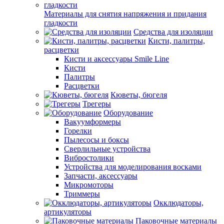
Материалы для снятия напряжения и придания
гладкости
Средства для изоляции
Кисти, палитры,
расцветки
Кисти и аксессуары Smile Line
Кисти
Палитры
Расцветки
Кюветы, бюгеля
Трегеры
Оборудование
Вакуумформеры
Горелки
Пылесосы и боксы
Сверлильные устройства
Вибростолики
Устройства для моделирования восками
Запчасти, аксессуары
Микромоторы
Триммеры
Окклюдаторы,
артикуляторы
Паковочные материалы