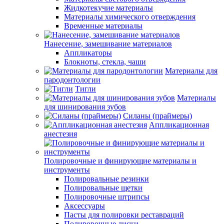
Жидкотекучие материалы
Материалы химического отверждения
Временные материалы
Нанесение, замешивание материалов
Аппликаторы
Блокноты, стекла, чаши
Материалы для
пародонтологии
Тигли
Материалы
для шинирования зубов
Силаны (праймеры)
Аппликационная
анестезия
Полировочные и финирующие материалы и
инструменты
Полировальные резинки
Полировальные щетки
Полировочные штрипсы
Аксессуары
Пасты для полировки реставраций
Полировочные диски