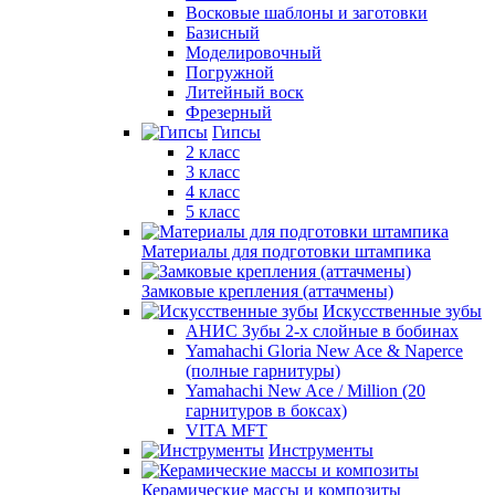
Восковые шаблоны и заготовки
Базисный
Моделировочный
Погружной
Литейный воск
Фрезерный
Гипсы
2 класс
3 класс
4 класс
5 класс
Материалы для подготовки штампика
Замковые крепления (аттачмены)
Искусственные зубы
АНИС Зубы 2-х слойные в бобинах
Yamahachi Gloria New Ace & Naperce
(полные гарнитуры)
Yamahachi New Ace / Million (20
гарнитуров в боксах)
VITA MFT
Инструменты
Керамические массы и композиты