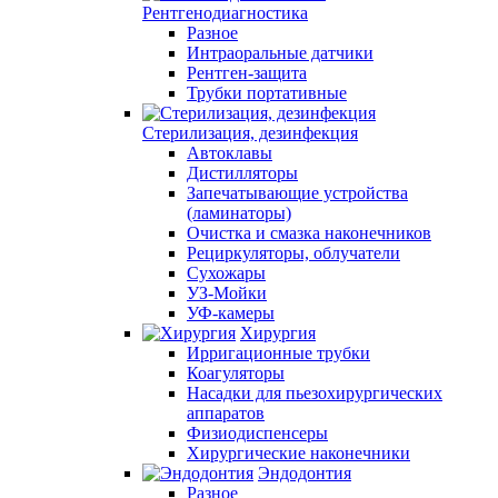
Рентгенодиагностика
Разное
Интраоральные датчики
Рентген-защита
Трубки портативные
Стерилизация, дезинфекция
Автоклавы
Дистилляторы
Запечатывающие устройства
(ламинаторы)
Очистка и смазка наконечников
Рециркуляторы, облучатели
Сухожары
УЗ-Мойки
УФ-камеры
Хирургия
Ирригационные трубки
Коагуляторы
Насадки для пьезохирургических
аппаратов
Физиодиспенсеры
Хирургические наконечники
Эндодонтия
Разное