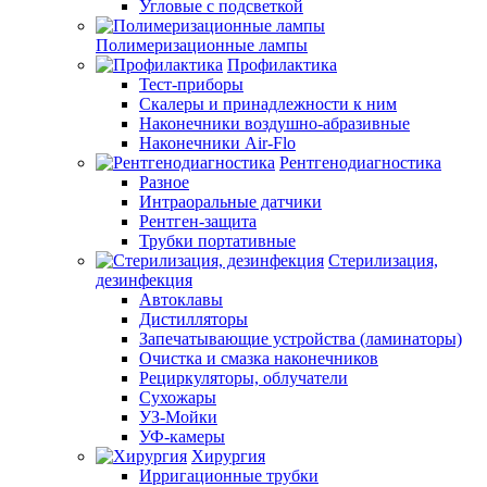
Угловые с подсветкой
Полимеризационные лампы
Профилактика
Тест-приборы
Скалеры и принадлежности к ним
Наконечники воздушно-абразивные
Наконечники Air-Flo
Рентгенодиагностика
Разное
Интраоральные датчики
Рентген-защита
Трубки портативные
Стерилизация,
дезинфекция
Автоклавы
Дистилляторы
Запечатывающие устройства (ламинаторы)
Очистка и смазка наконечников
Рециркуляторы, облучатели
Сухожары
УЗ-Мойки
УФ-камеры
Хирургия
Ирригационные трубки