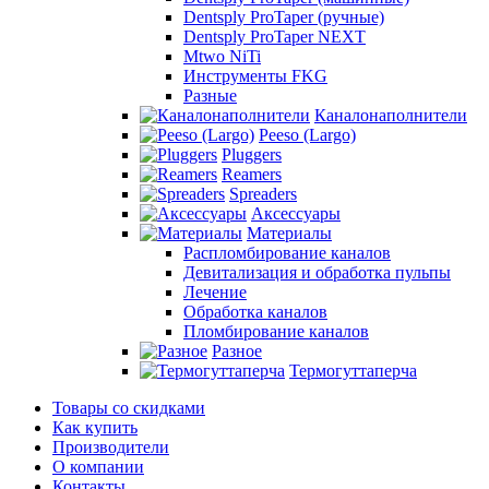
Dentsply ProTaper (ручные)
Dentsply ProTaper NEXT
Mtwo NiTi
Инструменты FKG
Разные
Каналонаполнители
Peeso (Largo)
Pluggers
Reamers
Spreaders
Аксессуары
Материалы
Распломбирование каналов
Девитализация и обработка пульпы
Лечение
Обработка каналов
Пломбирование каналов
Разное
Термогуттаперча
Товары со скидками
Как купить
Производители
О компании
Контакты