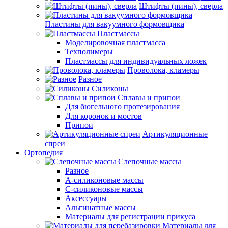
Штифты (пины), сверла
Пластины для вакуумного формовщика
Пластмассы
Моделировочная пластмасса
Техполимеры
Пластмассы для индивидуальных ложек
Проволока, кламеры
Разное
Силиконы
Сплавы и припои
Для бюгельного протезирования
Для коронок и мостов
Припои
Артикуляционные
спреи
Ортопедия
Слепочные массы
Разное
А-силиконовые массы
С-силиконовые массы
Аксессуары
Альгинатные массы
Материалы для регистрации прикуса
Материалы для