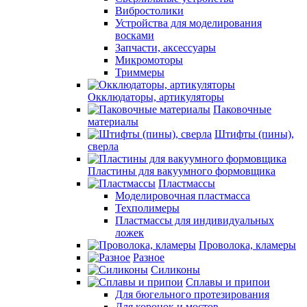
Вибростолики
Устройства для моделирования
восками
Запчасти, аксессуары
Микромоторы
Триммеры
Окклюдаторы, артикуляторы
Паковочные
материалы
Штифты (пины),
сверла
Пластины для вакуумного формовщика
Пластмассы
Моделировочная пластмасса
Техполимеры
Пластмассы для индивидуальных
ложек
Проволока, кламеры
Разное
Силиконы
Сплавы и припои
Для бюгельного протезирования
Для коронок и мостов