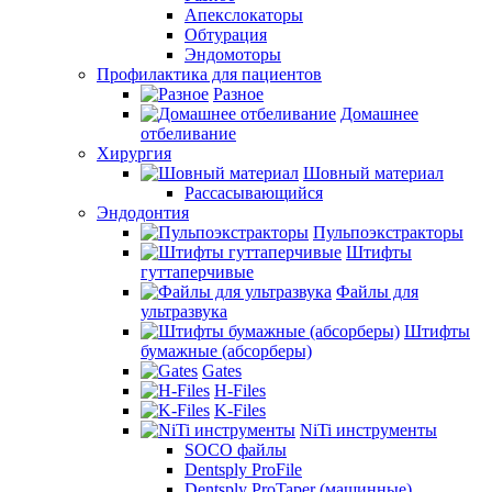
Апекслокаторы
Обтурация
Эндомоторы
Профилактика для пациентов
Разное
Домашнее
отбеливание
Хирургия
Шовный материал
Рассасывающийся
Эндодонтия
Пульпоэкстракторы
Штифты
гуттаперчивые
Файлы для
ультразвука
Штифты
бумажные (абсорберы)
Gates
H-Files
K-Files
NiTi инструменты
SOCO файлы
Dentsply ProFile
Dentsply ProTaper (машинные)