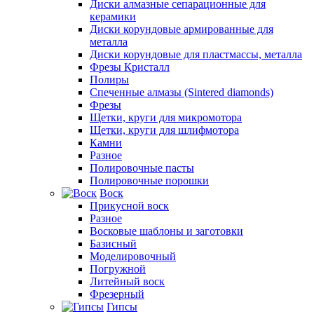
Диски алмазные сепарационные для
керамики
Диски корундовые армированные для
металла
Диски корундовые для пластмассы, металла
Фрезы Кристалл
Полиры
Спеченные алмазы (Sintered diamonds)
Фрезы
Щетки, круги для микромотора
Щетки, круги для шлифмотора
Камни
Разное
Полировочные пасты
Полировочные порошки
Воск
Прикусной воск
Разное
Восковые шаблоны и заготовки
Базисный
Моделировочный
Погружной
Литейный воск
Фрезерный
Гипсы