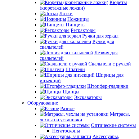
Кюреты
(кюретажные ложки)
Лотки
Ножницы
Пинцеты
Ретракторы
Ручки для зеркал
Ручки для
скальпелей
Лезвия для
скальпелей
Скальпели с ручкой
Шпатели
Шприцы для
инъекций
Штопфер-гладилки
Щипцы
Экскаваторы
Оборудование
Разное
Матрасы,
чехлы на установки
Оптические системы
Негатоскопы
Аксессуары,