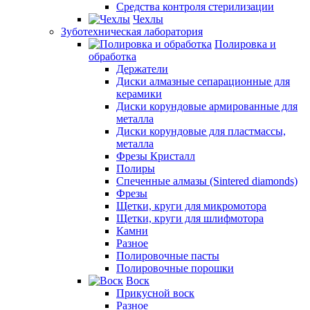
Средства контроля стерилизации
Чехлы
Зуботехническая лаборатория
Полировка и
обработка
Держатели
Диски алмазные сепарационные для
керамики
Диски корундовые армированные для
металла
Диски корундовые для пластмассы,
металла
Фрезы Кристалл
Полиры
Спеченные алмазы (Sintered diamonds)
Фрезы
Щетки, круги для микромотора
Щетки, круги для шлифмотора
Камни
Разное
Полировочные пасты
Полировочные порошки
Воск
Прикусной воск
Разное