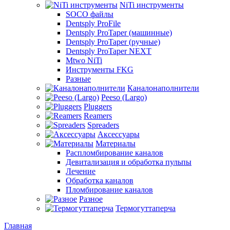
NiTi инструменты
SOCO файлы
Dentsply ProFile
Dentsply ProTaper (машинные)
Dentsply ProTaper (ручные)
Dentsply ProTaper NEXT
Mtwo NiTi
Инструменты FKG
Разные
Каналонаполнители
Peeso (Largo)
Pluggers
Reamers
Spreaders
Аксессуары
Материалы
Распломбирование каналов
Девитализация и обработка пульпы
Лечение
Обработка каналов
Пломбирование каналов
Разное
Термогуттаперча
Главная