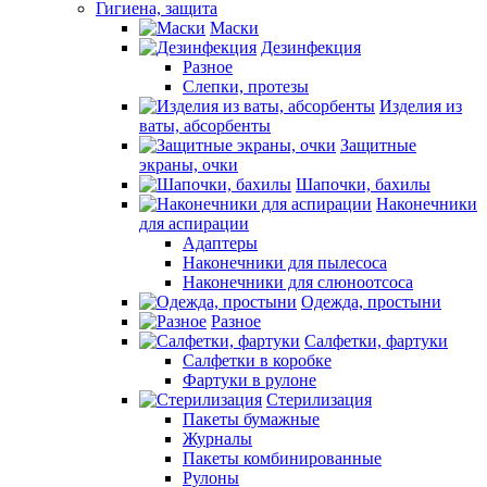
Гигиена, защита
Маски
Дезинфекция
Разное
Слепки, протезы
Изделия из
ваты, абсорбенты
Защитные
экраны, очки
Шапочки, бахилы
Наконечники
для аспирации
Адаптеры
Наконечники для пылесоса
Наконечники для слюноотсоса
Одежда, простыни
Разное
Салфетки, фартуки
Салфетки в коробке
Фартуки в рулоне
Стерилизация
Пакеты бумажные
Журналы
Пакеты комбинированные
Рулоны