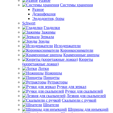
Разное
Системы хранения
Разное
Дезинфекция
Эндодонтия, боры
Schwert
Гладилки
Зажимы
Зеркала
Зонды
Иглодержатели
Коронкосниматели
Крампонные щипцы
Кюреты
(кюретажные ложки)
Лотки
Ножницы
Пинцеты
Ретракторы
Ручки для зеркал
Ручки для скальпелей
Лезвия для скальпелей
Скальпели с ручкой
Шпатели
Шприцы для инъекций