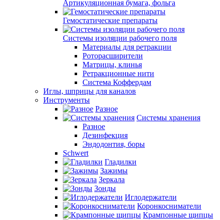
Артикуляционная бумага, фольга
Гемостатические препараты
Системы изоляции рабочего поля
Материалы для ретракции
Роторасширители
Матрицы, клинья
Ретракционные нити
Система Коффердам
Иглы, шприцы для каналов
Инструменты
Разное
Системы хранения
Разное
Дезинфекция
Эндодонтия, боры
Schwert
Гладилки
Зажимы
Зеркала
Зонды
Иглодержатели
Коронкосниматели
Крампонные щипцы