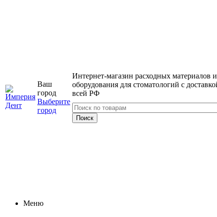
Интернет-магазин расходных материалов и
Ваш
оборудования для стоматологий с доставко
город
всей РФ
Выберите
город
Меню