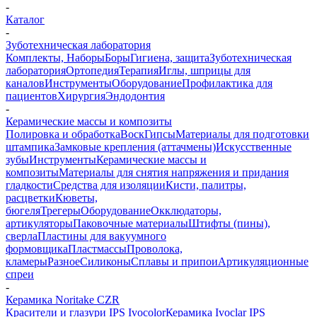
-
Каталог
-
Зуботехническая лаборатория
Комплекты, Наборы
Боры
Гигиена, защита
Зуботехническая
лаборатория
Ортопедия
Терапия
Иглы, шприцы для
каналов
Инструменты
Оборудование
Профилактика для
пациентов
Хирургия
Эндодонтия
-
Керамические массы и композиты
Полировка и обработка
Воск
Гипсы
Материалы для подготовки
штампика
Замковые крепления (аттачмены)
Искусственные
зубы
Инструменты
Керамические массы и
композиты
Материалы для снятия напряжения и придания
гладкости
Средства для изоляции
Кисти, палитры,
расцветки
Кюветы,
бюгеля
Трегеры
Оборудование
Окклюдаторы,
артикуляторы
Паковочные материалы
Штифты (пины),
сверла
Пластины для вакуумного
формовщика
Пластмассы
Проволока,
кламеры
Разное
Силиконы
Сплавы и припои
Артикуляционные
спреи
-
Керамика Noritake CZR
Красители и глазури IPS Ivocolor
Керамика Ivoclar IPS