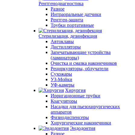
Рентгенодиагностика
Разное
Интраоральные датчики
Рентген-защита
Трубки портативные
Стерилизация, дезинфекция
Автоклавы
Дистилляторы
Запечатывающие устройства
(ламинаторы)
Очистка и смазка наконечников
Рециркуляторы, облучатели
Сухожары
УЗ-Мойки
УФ-камеры
Хирургия
Ирригационные трубки
Коагуляторы
Насадки для пьезохирургических
аппаратов
Физиодиспенсеры
Хирургические наконечники
Эндодонтия
Разное