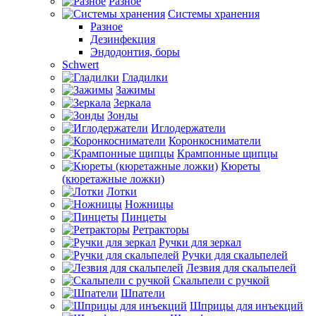
Разное
Системы хранения
Разное
Дезинфекция
Эндодонтия, боры
Schwert
Гладилки
Зажимы
Зеркала
Зонды
Иглодержатели
Коронкосниматели
Крампонные щипцы
Кюреты
(кюретажные ложки)
Лотки
Ножницы
Пинцеты
Ретракторы
Ручки для зеркал
Ручки для скальпелей
Лезвия для скальпелей
Скальпели с ручкой
Шпатели
Шприцы для инъекций