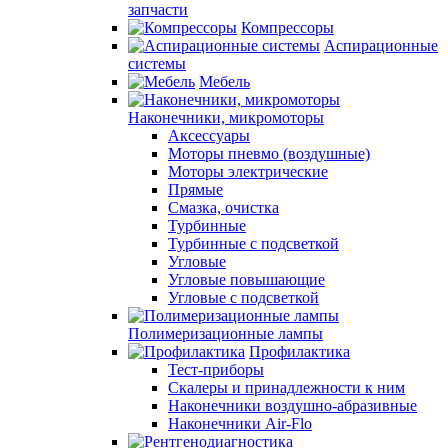
запчасти
Компрессоры
Аспирационные
системы
Мебель
Наконечники, микромоторы
Аксессуары
Моторы пневмо (воздушные)
Моторы электрические
Прямые
Смазка, очистка
Турбинные
Турбинные с подсветкой
Угловые
Угловые повышающие
Угловые с подсветкой
Полимеризационные лампы
Профилактика
Тест-приборы
Скалеры и принадлежности к ним
Наконечники воздушно-абразивные
Наконечники Air-Flo