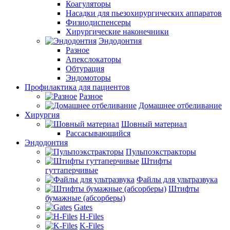
Коагуляторы
Насадки для пьезохирургических аппаратов
Физиодиспенсеры
Хирургические наконечники
Эндодонтия
Разное
Апекслокаторы
Обтурация
Эндомоторы
Профилактика для пациентов
Разное
Домашнее отбеливание
Хирургия
Шовный материал
Рассасывающийся
Эндодонтия
Пульпоэкстракторы
Штифты
гуттаперчивые
Файлы для ультразвука
Штифты
бумажные (абсорберы)
Gates
H-Files
K-Files