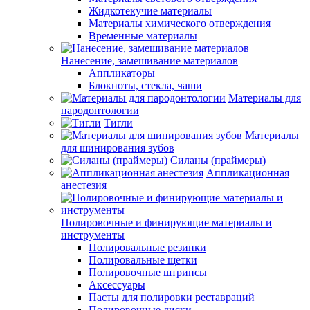
Жидкотекучие материалы
Материалы химического отверждения
Временные материалы
Нанесение, замешивание материалов
Аппликаторы
Блокноты, стекла, чаши
Материалы для
пародонтологии
Тигли
Материалы
для шинирования зубов
Силаны (праймеры)
Аппликационная
анестезия
Полировочные и финирующие материалы и
инструменты
Полировальные резинки
Полировальные щетки
Полировочные штрипсы
Аксессуары
Пасты для полировки реставраций
Полировочные диски