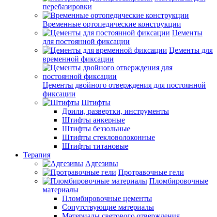
перебазировки
Временные ортопедические конструкции
Цементы
для постоянной фиксации
Цементы для
временной фиксации
Цементы двойного отверждения для постоянной
фиксации
Штифты
Дрили, развертки, инструменты
Штифты анкерные
Штифты беззольные
Штифты стекловолоконные
Штифты титановые
Терапия
Адгезивы
Протравочные гели
Пломбировочные
материалы
Пломбировочные цементы
Сопутствующие материалы
Материалы светового отверждения