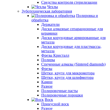
Средства контроля стерилизации
Чехлы
Зуботехническая лаборатория
Полировка и
обработка
Держатели
Диски алмазные сепарационные для
керамики
Диски корундовые армированные для
металла
Диски корундовые для пластмассы,
металла
Фрезы Кристалл
Полиры
Спеченные алмазы (Sintered diamonds)
Фрезы
Щетки, круги для микромотора
Щетки, круги для шлифмотора
Камни
Разное
Полировочные пасты
Полировочные порошки
Воск
Прикусной воск
Разное