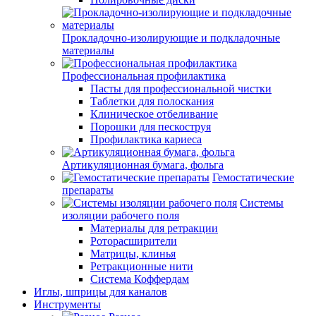
Прокладочно-изолирующие и подкладочные
материалы
Профессиональная профилактика
Пасты для профессиональной чистки
Таблетки для полоскания
Клиническое отбеливание
Порошки для пескоструя
Профилактика кариеса
Артикуляционная бумага, фольга
Гемостатические
препараты
Системы
изоляции рабочего поля
Материалы для ретракции
Роторасширители
Матрицы, клинья
Ретракционные нити
Система Коффердам
Иглы, шприцы для каналов
Инструменты