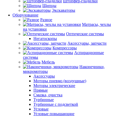
Штопфер-гладилки
Щипцы
Экскаваторы
Оборудование
Разное
Матрасы, чехлы
на установки
Оптические системы
Негатоскопы
Аксессуары, запчасти
Компрессоры
Аспирационные
системы
Мебель
Наконечники,
микромоторы
Аксессуары
Моторы пневмо (воздушные)
Моторы электрические
Прямые
Смазка, очистка
Турбинные
Турбинные с подсветкой
Угловые
Угловые повышающие