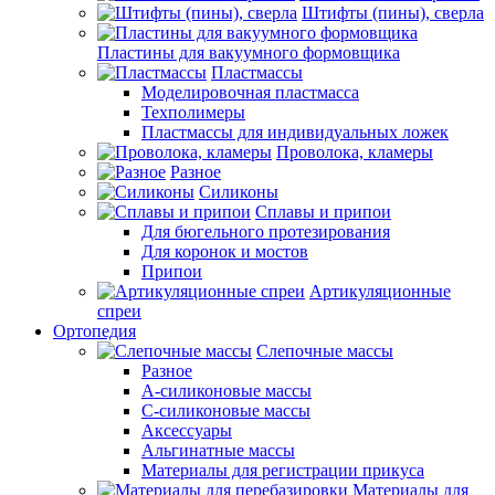
Штифты (пины), сверла
Пластины для вакуумного формовщика
Пластмассы
Моделировочная пластмасса
Техполимеры
Пластмассы для индивидуальных ложек
Проволока, кламеры
Разное
Силиконы
Сплавы и припои
Для бюгельного протезирования
Для коронок и мостов
Припои
Артикуляционные
спреи
Ортопедия
Слепочные массы
Разное
А-силиконовые массы
С-силиконовые массы
Аксессуары
Альгинатные массы
Материалы для регистрации прикуса
Материалы для