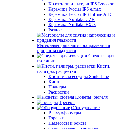
Красители и глазури IPS Ivocolor
Керамика Ivoclar IPS e.max
Керамика Ivoclar IPS InLine A-D
Керамика Noritake CZR
Керамика Noritake EX-3
Разное
Материалы для снятия напряжения и
придания гладкости
Средства для
изоляции
Кисти,
палитры, расцветки
Кисти и аксессуары Smile Line
Кисти
Палитры
Расцветки
Кюветы, бюгеля
Трегеры
Оборудование
Вакуумформеры
Горелки
Пылесосы и боксы
Сверлильные устройства