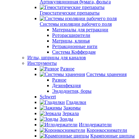
Артикуляционная бумага, фольга
Гемостатические препараты
Системы изоляции рабочего поля
Материалы для ретракции
Роторасширители
Матрицы, клинья
Ретракционные нити
Система Коффердам
Иглы, шприцы для каналов
Инструменты
Разное
Системы хранения
Разное
Дезинфекция
Эндодонтия, боры
Schwert
Гладилки
Зажимы
Зеркала
Зонды
Иглодержатели
Коронкосниматели
Крампонные щипцы