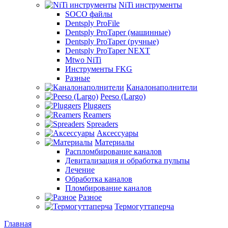
NiTi инструменты
SOCO файлы
Dentsply ProFile
Dentsply ProTaper (машинные)
Dentsply ProTaper (ручные)
Dentsply ProTaper NEXT
Mtwo NiTi
Инструменты FKG
Разные
Каналонаполнители
Peeso (Largo)
Pluggers
Reamers
Spreaders
Аксессуары
Материалы
Распломбирование каналов
Девитализация и обработка пульпы
Лечение
Обработка каналов
Пломбирование каналов
Разное
Термогуттаперча
Главная