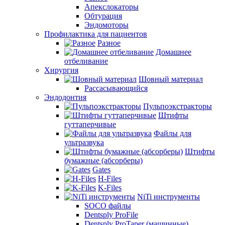
Апекслокаторы
Обтурация
Эндомоторы
Профилактика для пациентов
Разное
Домашнее
отбеливание
Хирургия
Шовный материал
Рассасывающийся
Эндодонтия
Пульпоэкстракторы
Штифты
гуттаперчивые
Файлы для
ультразвука
Штифты
бумажные (абсорберы)
Gates
H-Files
K-Files
NiTi инструменты
SOCO файлы
Dentsply ProFile
Dentsply ProTaper (машинные)