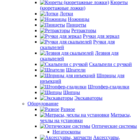
Кюреты
(кюретажные ложки)
Лотки
Ножницы
Пинцеты
Ретракторы
Ручки для зеркал
Ручки для
скальпелей
Лезвия для
скальпелей
Скальпели с ручкой
Шпатели
Шприцы для
инъекций
Штопфер-гладилки
Щипцы
Экскаваторы
Оборудование
Разное
Матрасы,
чехлы на установки
Оптические системы
Негатоскопы
Аксессуары,