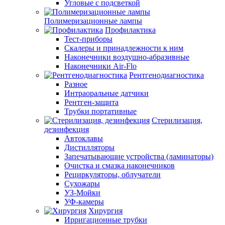
Угловые с подсветкой
Полимеризационные лампы
Профилактика
Тест-приборы
Скалеры и принадлежности к ним
Наконечники воздушно-абразивные
Наконечники Air-Flo
Рентгенодиагностика
Разное
Интраоральные датчики
Рентген-защита
Трубки портативные
Стерилизация,
дезинфекция
Автоклавы
Дистилляторы
Запечатывающие устройства (ламинаторы)
Очистка и смазка наконечников
Рециркуляторы, облучатели
Сухожары
УЗ-Мойки
УФ-камеры
Хирургия
Ирригационные трубки