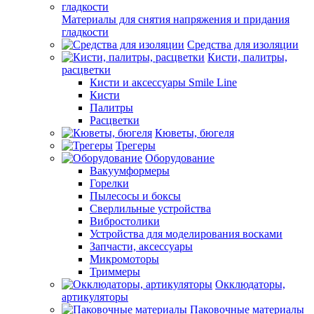
Материалы для снятия напряжения и придания
гладкости
Средства для изоляции
Кисти, палитры,
расцветки
Кисти и аксессуары Smile Line
Кисти
Палитры
Расцветки
Кюветы, бюгеля
Трегеры
Оборудование
Вакуумформеры
Горелки
Пылесосы и боксы
Сверлильные устройства
Вибростолики
Устройства для моделирования восками
Запчасти, аксессуары
Микромоторы
Триммеры
Окклюдаторы,
артикуляторы
Паковочные материалы