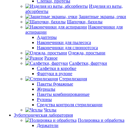
Слепки, протезы
Изделия из ваты,
абсорбенты
Защитные экраны, очки
Шапочки, бахилы
Наконечники для
аспирации
Адаптеры
Наконечники для пылесоса
Наконечники для слюноотсоса
Одежда, простыни
Разное
Салфетки, фартуки
Салфетки в коробке
Фартуки в рулоне
Стерилизация
Пакеты бумажные
Журналы
Пакеты комбинированные
Рулоны
Средства контроля стерилизации
Чехлы
Зуботехническая лаборатория
Полировка и обработка
Держатели