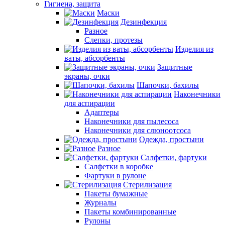
Гигиена, защита
Маски
Дезинфекция
Разное
Слепки, протезы
Изделия из
ваты, абсорбенты
Защитные
экраны, очки
Шапочки, бахилы
Наконечники
для аспирации
Адаптеры
Наконечники для пылесоса
Наконечники для слюноотсоса
Одежда, простыни
Разное
Салфетки, фартуки
Салфетки в коробке
Фартуки в рулоне
Стерилизация
Пакеты бумажные
Журналы
Пакеты комбинированные
Рулоны