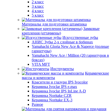
2 класс
3 класс
4 класс
5 класс
Материалы для подготовки штампика
Замковые
крепления (аттачмены)
Искусственные зубы
АНИС Зубы 2-х слойные в бобинах
Yamahachi Gloria New Ace & Naperce (полные
гарнитуры)
Yamahachi New Ace / Million (20 гарнитуров в
боксах)
VITA MFT
Инструменты
Керамические
массы и композиты
Красители и глазури IPS Ivocolor
Керамика Ivoclar IPS e.max
Керамика Ivoclar IPS InLine A-D
Керамика Noritake CZR
Керамика Noritake EX-3
Разное