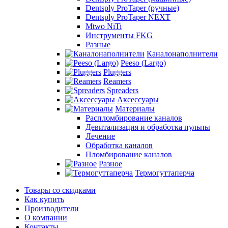
Dentsply ProTaper (ручные)
Dentsply ProTaper NEXT
Mtwo NiTi
Инструменты FKG
Разные
Каналонаполнители
Peeso (Largo)
Pluggers
Reamers
Spreaders
Аксессуары
Материалы
Распломбирование каналов
Девитализация и обработка пульпы
Лечение
Обработка каналов
Пломбирование каналов
Разное
Термогуттаперча
Товары со скидками
Как купить
Производители
О компании
Контакты