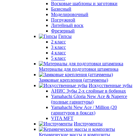
Восковые шаблоны и заготовки
Базисный
Моделировочный
Погружной
Литейный воск
Фрезерный
Гипсы
2 класс
3 класс
4 класс
5 класс
Материалы для подготовки штампика
Замковые крепления (аттачмены)
Искусственные зубы
АНИС Зубы 2-х слойные в бобинах
Yamahachi Gloria New Ace & Naperce
(полные гарнитуры)
Yamahachi New Ace / Million (20
гарнитуров в боксах)
VITA MFT
Инструменты
Керамические массы и композиты