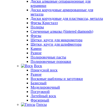
Диски алмазные сепарационные для
керамики
Диски корундовые армированные для
металла
Диски корундовые для пластмассы, металла
Фрезы Кристалл
Полиры
Спеченные алмазы (Sintered diamonds)
Фрезы
Щетки, круги для микромотора
Щетки, круги для шлифмотора
Камни
Разное
Полировочные пасты
Полировочные порошки
Воск
Прикусной воск
Разное
Восковые шаблоны и заготовки
Базисный
Моделировочный
Погружной
Литейный воск
Фрезерный
Гипсы