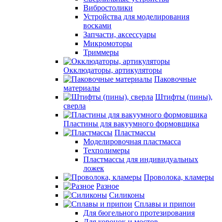
Вибростолики
Устройства для моделирования
восками
Запчасти, аксессуары
Микромоторы
Триммеры
Окклюдаторы, артикуляторы
Паковочные
материалы
Штифты (пины),
сверла
Пластины для вакуумного формовщика
Пластмассы
Моделировочная пластмасса
Техполимеры
Пластмассы для индивидуальных
ложек
Проволока, кламеры
Разное
Силиконы
Сплавы и припои
Для бюгельного протезирования
Для коронок и мостов