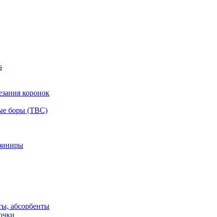
s
езания коронок
ые боры (ТВС)
финиры
ты, абсорбенты
очки