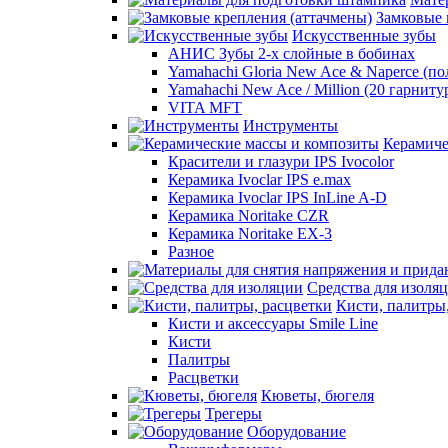
Замковые 
Искусственные зубы
АНИС Зубы 2-х слойные в бобинах
Yamahachi Gloria New Ace & Naperce (п
Yamahachi New Ace / Million (20 гарниту
VITA MFT
Инструменты
Керамиче
Красители и глазури IPS Ivocolor
Керамика Ivoclar IPS e.max
Керамика Ivoclar IPS InLine A-D
Керамика Noritake CZR
Керамика Noritake EX-3
Разное
Средства для изоля
Кисти, палитры
Кисти и аксессуары Smile Line
Кисти
Палитры
Расцветки
Кюветы, бюгеля
Трегеры
Оборудование