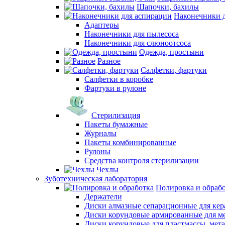
Шапочки, бахилы
Наконечники 
Адаптеры
Наконечники для пылесоса
Наконечники для слюноотсоса
Одежда, простыни
Разное
Салфетки, фартуки
Салфетки в коробке
Фартуки в рулоне
Стерилизация
Пакеты бумажные
Журналы
Пакеты комбинированные
Рулоны
Средства контроля стерилизации
Чехлы
Зуботехническая лаборатория
Полировка и обраб
Держатели
Диски алмазные сепарационные для ке
Диски корундовые армированные для м
Диски корундовые для пластмассы, мет