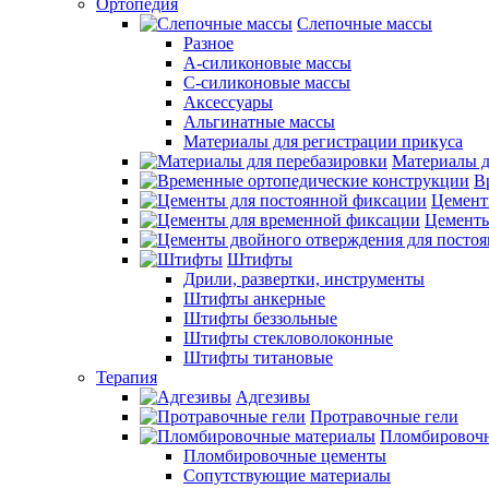
Ортопедия
Слепочные массы
Разное
А-силиконовые массы
С-силиконовые массы
Аксессуары
Альгинатные массы
Материалы для регистрации прикуса
Материалы д
В
Цемент
Цементы
Штифты
Дрили, развертки, инструменты
Штифты анкерные
Штифты беззольные
Штифты стекловолоконные
Штифты титановые
Терапия
Адгезивы
Протравочные гели
Пломбировочн
Пломбировочные цементы
Сопутствующие материалы