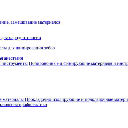
ение, замешивание материалов
 для пародонтологии
алы для шинирования зубов
я анестезия
Полировочные и финирующие материалы и инст
Прокладочно-изолирующие и подкладочные матер
ональная профилактика