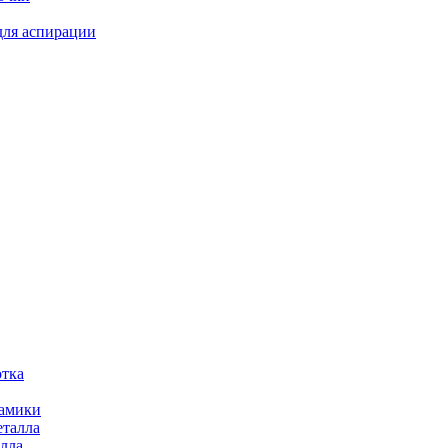
для аспирации
отка
рамики
еталла
алла