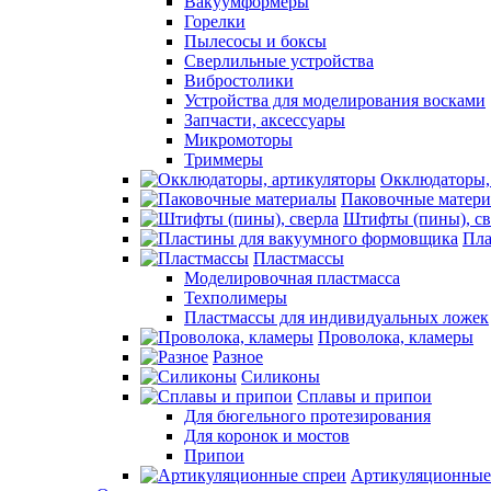
Вакуумформеры
Горелки
Пылесосы и боксы
Сверлильные устройства
Вибростолики
Устройства для моделирования восками
Запчасти, аксессуары
Микромоторы
Триммеры
Окклюдаторы,
Паковочные матер
Штифты (пины), св
Пла
Пластмассы
Моделировочная пластмасса
Техполимеры
Пластмассы для индивидуальных ложек
Проволока, кламеры
Разное
Силиконы
Сплавы и припои
Для бюгельного протезирования
Для коронок и мостов
Припои
Артикуляционные