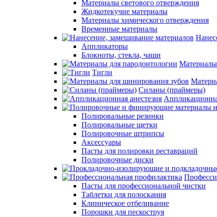
Материалы светового отверждения
Жидкотекучие материалы
Материалы химического отверждения
Временные материалы
Нанес
Аппликаторы
Блокноты, стекла, чаши
Материалы
Тигли
Матери
Силаны (праймеры)
Аппликационна
Полировальные резинки
Полировальные щетки
Полировочные штрипсы
Аксессуары
Пасты для полировки реставраций
Полировочные диски
Професси
Пасты для профессиональной чистки
Таблетки для полоскания
Клиническое отбеливание
Порошки для пескоструя