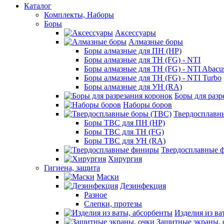
Каталог
Комплекты, Наборы
Боры
Аксессуары
Алмазные боры
Боры алмазные для ПН (HP)
Боры алмазные для ТН (FG) - NTI
Боры алмазные для ТН (FG) - NTI Abacu
Боры алмазные для ТН (FG) - NTI Turbo
Боры алмазные для УН (RA)
Боры для разр
Наборы боров
Твердосплавн
Боры ТВС для ПН (HP)
Боры ТВС для ТН (FG)
Боры ТВС для УН (RA)
Твердосплавные 
Хирургия
Гигиена, защита
Маски
Дезинфекция
Разное
Слепки, протезы
Изделия из ва
Защитные экраны, 