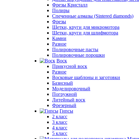
Фрезы Кристалл
Полиры
Спеченные алмазы (Sintered diamonds)
Фрезы
Щетки, круги для микромотора
Щетки, круги для шлифмотора
Камни
Разное
Полировочные пасты
Полировочные порошки
Воск
Прикусной воск
Разное
Восковые шаблоны и заготовки
Базисный
Моделировочный
Погружной
Литейный воск
Фрезерный
Гипсы
2 класс
3 класс
4 класс
5 класс
Мате