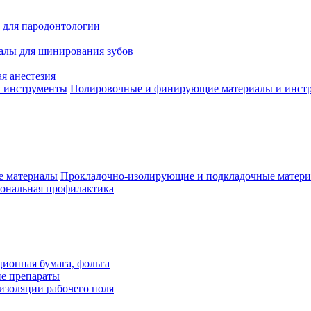
 для пародонтологии
алы для шинирования зубов
я анестезия
Полировочные и финирующие материалы и инст
Прокладочно-изолирующие и подкладочные матер
ональная профилактика
ионная бумага, фольга
ие препараты
изоляции рабочего поля