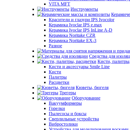
VITA MFT
Инструменты
Керамиче
Красители и глазури IPS Ivocolor
Керамика Ivoclar IPS e.max
Керамика Ivoclar IPS InLine A-D
Керамика Noritake CZR
Керамика Noritake EX-3
Разное
Средства для изоля
Кисти, палитры
Кисти и аксессуары Smile Line
Кисти
Палитры
Расцветки
Кюветы, бюгеля
Трегеры
Оборудование
Вакуумформеры
Горелки
Пылесосы и боксы
Сверлильные устройства
Вибростолики
Устройства для моделирования восками