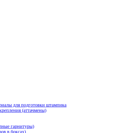
риалы для подготовки штампика
крепления (аттачмены)
олные гарнитуры)
ров в боксах)