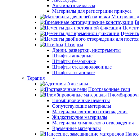
Альгинатные массы
Материалы для регистрации прикуса
Материалы д
В
Цемент
Цементы
Штифты
Дрили, развертки, инструменты
Штифты анкерные
Штифты беззольные
Штифты стекловолоконные
Штифты титановые
Терапия
Адгезивы
Протравочные гели
Пломбировочн
Пломбировочные цементы
Сопутствующие материалы
Материалы светового отверждения
Жидкотекучие материалы
Материалы химического отверждения
Временные материалы
Нанес