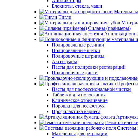
Аппликаторы
Блокноты, стекла, чаши
Материалы
Тигли
Матери
Силаны (праймеры)
Аппликационна
Полировальные резинки
Полировальные щетки
Полировочные штрипсы
Аксессуары
Пасты для полировки реставраций
Полировочные диски
Професси
Пасты для профессиональной чистки
Таблетки для полоскания
Клиническое отбеливание
Порошки для пескоструя
Профилактика кариеса
Артикуляц
Гемостатическ
Системы 
Материалы для ретракции