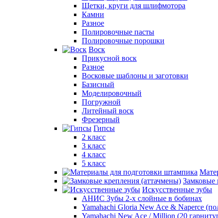
Щетки, круги для шлифмотора
Камни
Разное
Полировочные пасты
Полировочные порошки
Воск
Прикусной воск
Разное
Восковые шаблоны и заготовки
Базисный
Моделировочный
Погружной
Литейный воск
Фрезерный
Гипсы
2 класс
3 класс
4 класс
5 класс
Мате
Замковые 
Искусственные зубы
АНИС Зубы 2-х слойные в бобинах
Yamahachi Gloria New Ace & Naperce (п
Yamahachi New Ace / Million (20 гарниту