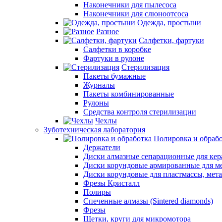
Наконечники для пылесоса
Наконечники для слюноотсоса
Одежда, простыни
Разное
Салфетки, фартуки
Салфетки в коробке
Фартуки в рулоне
Стерилизация
Пакеты бумажные
Журналы
Пакеты комбинированные
Рулоны
Средства контроля стерилизации
Чехлы
Зуботехническая лаборатория
Полировка и обраб
Держатели
Диски алмазные сепарационные для ке
Диски корундовые армированные для м
Диски корундовые для пластмассы, мет
Фрезы Кристалл
Полиры
Спеченные алмазы (Sintered diamonds)
Фрезы
Щетки, круги для микромотора