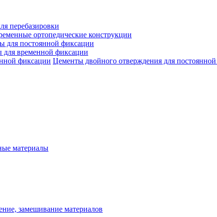
ля перебазировки
ременные ортопедические конструкции
ы для постоянной фиксации
 для временной фиксации
Цементы двойного отверждения для постоянной
ые материалы
ение, замешивание материалов