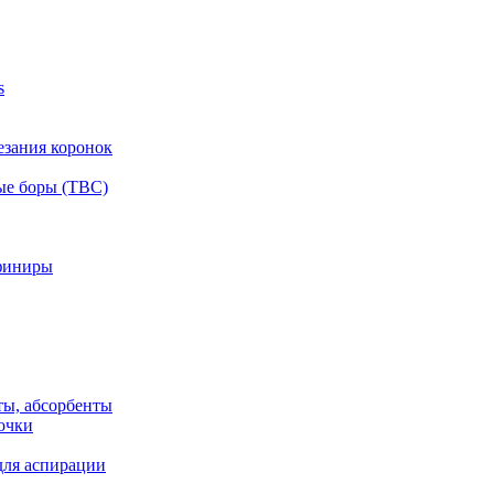
s
езания коронок
ые боры (ТВС)
финиры
ты, абсорбенты
очки
для аспирации