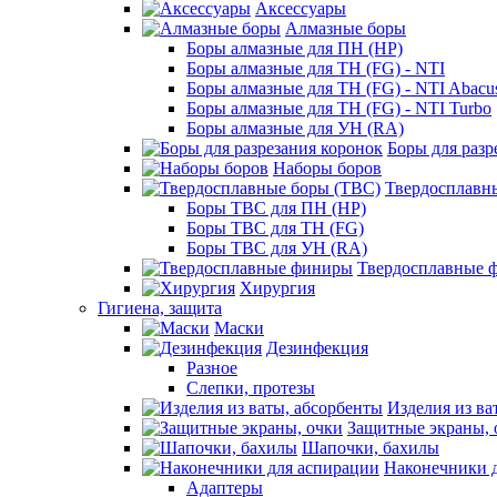
Аксессуары
Алмазные боры
Боры алмазные для ПН (HP)
Боры алмазные для ТН (FG) - NTI
Боры алмазные для ТН (FG) - NTI Abacu
Боры алмазные для ТН (FG) - NTI Turbo
Боры алмазные для УН (RA)
Боры для разр
Наборы боров
Твердосплавн
Боры ТВС для ПН (HP)
Боры ТВС для ТН (FG)
Боры ТВС для УН (RA)
Твердосплавные 
Хирургия
Гигиена, защита
Маски
Дезинфекция
Разное
Слепки, протезы
Изделия из ва
Защитные экраны, 
Шапочки, бахилы
Наконечники 
Адаптеры