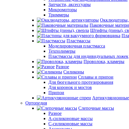
Запчасти, аксессуары
Микромоторы
Триммеры
Окклюдаторы,
Паковочные матер
Штифты (пины), св
Пла
Пластмассы
Моделировочная пластмасса
Техполимеры
Пластмассы для индивидуальных ложек
Проволока, кламеры
Разное
Силиконы
Сплавы и припои
Для бюгельного протезирования
Для коронок и мостов
Припои
Артикуляционные
Ортопедия
Слепочные массы
Разное
А-силиконовые массы
С-силиконовые массы
Аксессуары