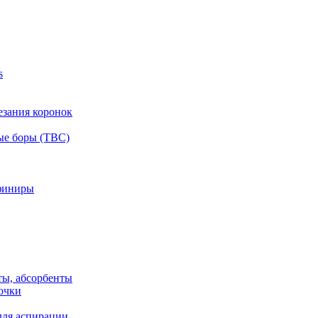
s
езания коронок
ые боры (ТВС)
финиры
ты, абсорбенты
очки
для аспирации