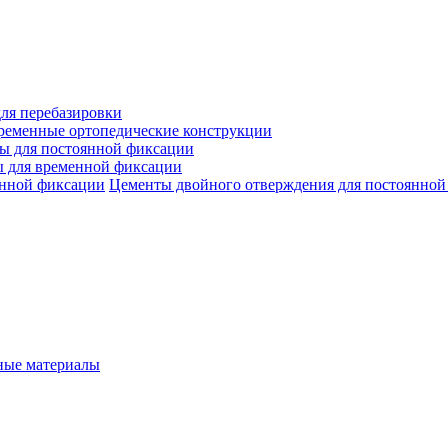
ля перебазировки
ременные ортопедические конструкции
ы для постоянной фиксации
 для временной фиксации
Цементы двойного отверждения для постоянной
ые материалы