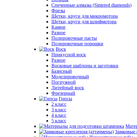
Спеченные алмазы (Sintered diamonds)
Фрезы
Щетки, круги для микромотора
Щетки, круги для шлифмотора
Камни
Разное
Полировочные пасты
Полировочные порошки
Воск
Прикусной воск
Разное
Восковые шаблоны и заготовки
Базисный
Моделировочный
Погружной
Литейный воск
Фрезерный
Гипсы
2 класс
3 класс
4 класс
5 класс
Мате
Замковые 