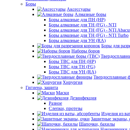
Боры
Аксессуары
Алмазные боры
Боры алмазные для ПН (HP)
Боры алмазные для ТН (FG) - NTI
Боры алмазные для ТН (FG) - NTI Abacu
Боры алмазные для ТН (FG) - NTI Turbo
Боры алмазные для УН (RA)
Боры для разр
Наборы боров
Твердосплавн
Боры ТВС для ПН (HP)
Боры ТВС для ТН (FG)
Боры ТВС для УН (RA)
Твердосплавные 
Хирургия
Гигиена, защита
Маски
Дезинфекция
Разное
Слепки, протезы
Изделия из ва
Защитные экраны, 
Шапочки, бахилы
Наконечники 