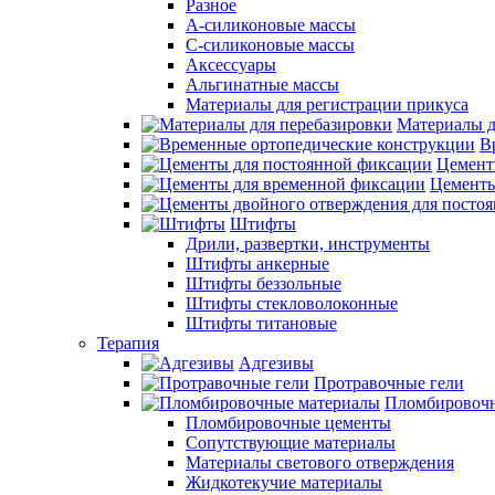
Разное
А-силиконовые массы
С-силиконовые массы
Аксессуары
Альгинатные массы
Материалы для регистрации прикуса
Материалы д
В
Цемент
Цементы
Штифты
Дрили, развертки, инструменты
Штифты анкерные
Штифты беззольные
Штифты стекловолоконные
Штифты титановые
Терапия
Адгезивы
Протравочные гели
Пломбировочн
Пломбировочные цементы
Сопутствующие материалы
Материалы светового отверждения
Жидкотекучие материалы