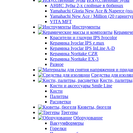
Искусственные зубы
АНИС Зубы 2-х слойные в бобинах
Yamahachi Gloria New Ace & Naperce (п
Yamahachi New Ace / Million (20 гарниту
VITA MFT
Инструменты
Керамиче
Красители и глазури IPS Ivocolor
Керамика Ivoclar IPS e.max
Керамика Ivoclar IPS InLine A-D
Керамика Noritake CZR
Керамика Noritake EX-3
Разное
Средства для изоля
Кисти, палитры
Кисти и аксессуары Smile Line
Кисти
Палитры
Расцветки
Кюветы, бюгеля
Трегеры
Оборудование
Вакуумформеры
Горелки