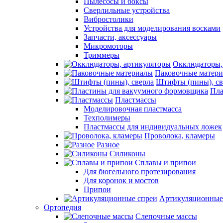
Пылесосы и боксы
Сверлильные устройства
Вибростолики
Устройства для моделирования восками
Запчасти, аксессуары
Микромоторы
Триммеры
Окклюдаторы,
Паковочные матер
Штифты (пины), св
Пла
Пластмассы
Моделировочная пластмасса
Техполимеры
Пластмассы для индивидуальных ложек
Проволока, кламеры
Разное
Силиконы
Сплавы и припои
Для бюгельного протезирования
Для коронок и мостов
Припои
Артикуляционные
Ортопедия
Слепочные массы