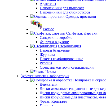
Адаптеры
Наконечники для пылесоса
Наконечники для слюноотсоса
Одежда, простыни
Разное
Салфетки, фартуки
Салфетки в коробке
Фартуки в рулоне
Стерилизация
Пакеты бумажные
Журналы
Пакеты комбинированные
Рулоны
Средства контроля стерилизации
Чехлы
Зуботехническая лаборатория
Полировка и обраб
Держатели
Диски алмазные сепарационные для ке
Диски корундовые армированные для м
Диски корундовые для пластмассы, мет
Фрезы Кристалл
Полиры