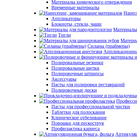
Материалы химического отверждения
Временные материалы
Нанес
Аппликаторы
Блокноты, стекла, чаши
Материалы
Тигли
Матери
Силаны (праймеры)
Аппликационна
Полировальные резинки
Полировальные щетки
Полировочные штрипсы
Аксессуары
Пасты для полировки реставраций
Полировочные диски
Професси
Пасты для профессиональной чистки
Таблетки для полоскания
Клиническое отбеливание
Порошки для пескоструя
Профилактика кариеса
Артикуляц