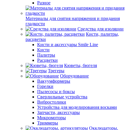
Разное
Материалы для снятия напряжения и придания
гладкости
Средства для изоляции
Кисти, палитры,
расцветки
Кисти и аксессуары Smile Line
Кисти
Палитры
Расцветки
Кюветы, бюгеля
Трегеры
Оборудование
Вакуумформеры
Горелки
Пылесосы и боксы
Сверлильные устройства
Вибростолики
Устройства для моделирования восками
Запчасти, аксессуары
Микромоторы
Триммеры
Окклюдаторы,