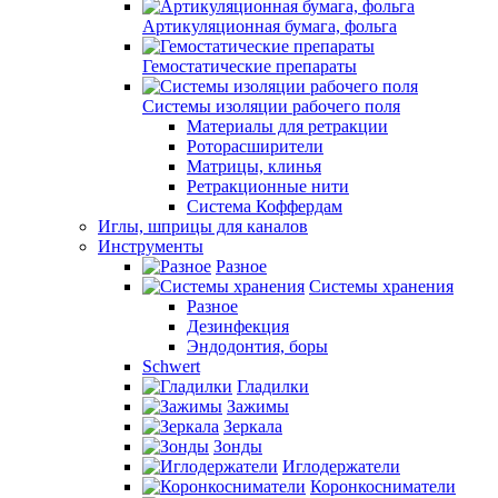
Артикуляционная бумага, фольга
Гемостатические препараты
Системы изоляции рабочего поля
Материалы для ретракции
Роторасширители
Матрицы, клинья
Ретракционные нити
Система Коффердам
Иглы, шприцы для каналов
Инструменты
Разное
Системы хранения
Разное
Дезинфекция
Эндодонтия, боры
Schwert
Гладилки
Зажимы
Зеркала
Зонды
Иглодержатели
Коронкосниматели