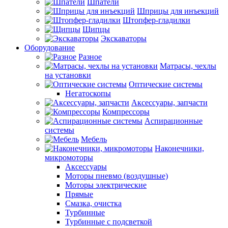
Шпатели
Шприцы для инъекций
Штопфер-гладилки
Щипцы
Экскаваторы
Оборудование
Разное
Матрасы, чехлы
на установки
Оптические системы
Негатоскопы
Аксессуары, запчасти
Компрессоры
Аспирационные
системы
Мебель
Наконечники,
микромоторы
Аксессуары
Моторы пневмо (воздушные)
Моторы электрические
Прямые
Смазка, очистка
Турбинные
Турбинные с подсветкой