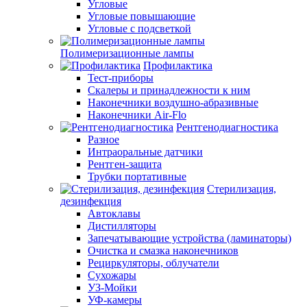
Угловые
Угловые повышающие
Угловые с подсветкой
Полимеризационные лампы
Профилактика
Тест-приборы
Скалеры и принадлежности к ним
Наконечники воздушно-абразивные
Наконечники Air-Flo
Рентгенодиагностика
Разное
Интраоральные датчики
Рентген-защита
Трубки портативные
Стерилизация,
дезинфекция
Автоклавы
Дистилляторы
Запечатывающие устройства (ламинаторы)
Очистка и смазка наконечников
Рециркуляторы, облучатели
Сухожары
УЗ-Мойки
УФ-камеры