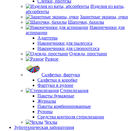
Слепки, протезы
Изделия из ваты,
абсорбенты
Защитные экраны, очки
Шапочки, бахилы
Наконечники для
аспирации
Адаптеры
Наконечники для пылесоса
Наконечники для слюноотсоса
Одежда, простыни
Разное
Салфетки, фартуки
Салфетки в коробке
Фартуки в рулоне
Стерилизация
Пакеты бумажные
Журналы
Пакеты комбинированные
Рулоны
Средства контроля стерилизации
Чехлы
Зуботехническая лаборатория