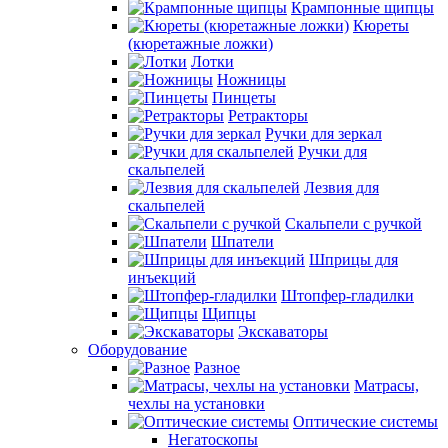
Крампонные щипцы
Кюреты
(кюретажные ложки)
Лотки
Ножницы
Пинцеты
Ретракторы
Ручки для зеркал
Ручки для
скальпелей
Лезвия для
скальпелей
Скальпели с ручкой
Шпатели
Шприцы для
инъекций
Штопфер-гладилки
Щипцы
Экскаваторы
Оборудование
Разное
Матрасы,
чехлы на установки
Оптические системы
Негатоскопы