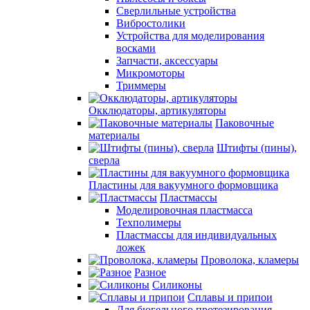
Сверлильные устройства
Вибростолики
Устройства для моделирования
восками
Запчасти, аксессуары
Микромоторы
Триммеры
Окклюдаторы, артикуляторы
Паковочные
материалы
Штифты (пины),
сверла
Пластины для вакуумного формовщика
Пластмассы
Моделировочная пластмасса
Техполимеры
Пластмассы для индивидуальных
ложек
Проволока, кламеры
Разное
Силиконы
Сплавы и припои
Для бюгельного протезирования