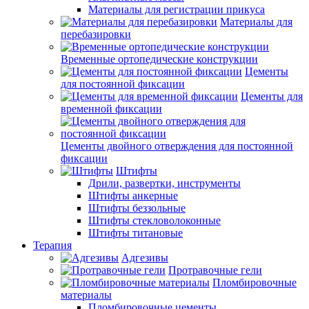
Материалы для регистрации прикуса
Материалы для
перебазировки
Временные ортопедические конструкции
Цементы
для постоянной фиксации
Цементы для
временной фиксации
Цементы двойного отверждения для постоянной
фиксации
Штифты
Дрили, развертки, инструменты
Штифты анкерные
Штифты беззольные
Штифты стекловолоконные
Штифты титановые
Терапия
Адгезивы
Протравочные гели
Пломбировочные
материалы
Пломбировочные цементы