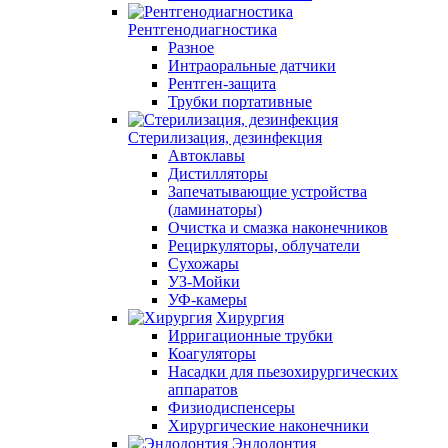
Рентгенодиагностика
Разное
Интраоральные датчики
Рентген-защита
Трубки портативные
Стерилизация, дезинфекция
Автоклавы
Дистилляторы
Запечатывающие устройства
(ламинаторы)
Очистка и смазка наконечников
Рециркуляторы, облучатели
Сухожары
УЗ-Мойки
УФ-камеры
Хирургия
Ирригационные трубки
Коагуляторы
Насадки для пьезохирургических
аппаратов
Физиодиспенсеры
Хирургические наконечники
Эндодонтия