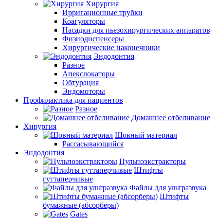
Хирургия
Ирригационные трубки
Коагуляторы
Насадки для пьезохирургических аппаратов
Физиодиспенсеры
Хирургические наконечники
Эндодонтия
Разное
Апекслокаторы
Обтурация
Эндомоторы
Профилактика для пациентов
Разное
Домашнее отбеливание
Хирургия
Шовный материал
Рассасывающийся
Эндодонтия
Пульпоэкстракторы
Штифты
гуттаперчивые
Файлы для ультразвука
Штифты
бумажные (абсорберы)
Gates