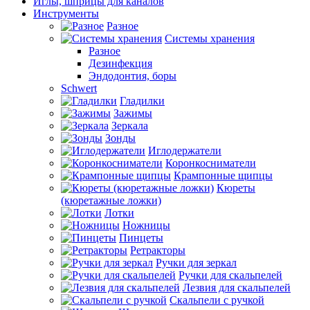
Иглы, шприцы для каналов
Инструменты
Разное
Системы хранения
Разное
Дезинфекция
Эндодонтия, боры
Schwert
Гладилки
Зажимы
Зеркала
Зонды
Иглодержатели
Коронкосниматели
Крампонные щипцы
Кюреты
(кюретажные ложки)
Лотки
Ножницы
Пинцеты
Ретракторы
Ручки для зеркал
Ручки для скальпелей
Лезвия для скальпелей
Скальпели с ручкой