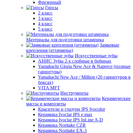
Фрезерный
Гипсы
2 класс
3 класс
4 класс
5 класс
Материалы для подготовки штампика
Замковые
крепления (аттачмены)
Искусственные зубы
АНИС Зубы 2-х слойные в бобинах
Yamahachi Gloria New Ace & Naperce (полные
гарнитуры)
Yamahachi New Ace / Million (20 гарнитуров в
боксах)
VITA MFT
Инструменты
Керамические
массы и композиты
Красители и глазури IPS Ivocolor
Керамика Ivoclar IPS e.max
Керамика Ivoclar IPS InLine A-D
Керамика Noritake CZR
Керамика Noritake EX-3