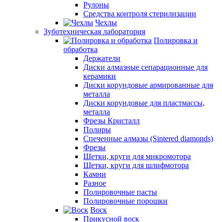
Рулоны
Средства контроля стерилизации
Чехлы
Зуботехническая лаборатория
Полировка и
обработка
Держатели
Диски алмазные сепарационные для
керамики
Диски корундовые армированные для
металла
Диски корундовые для пластмассы,
металла
Фрезы Кристалл
Полиры
Спеченные алмазы (Sintered diamonds)
Фрезы
Щетки, круги для микромотора
Щетки, круги для шлифмотора
Камни
Разное
Полировочные пасты
Полировочные порошки
Воск
Прикусной воск