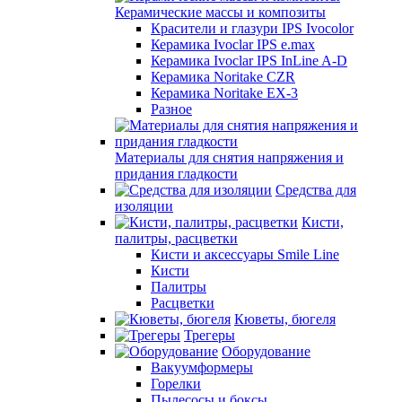
Керамические массы и композиты
Красители и глазури IPS Ivocolor
Керамика Ivoclar IPS e.max
Керамика Ivoclar IPS InLine A-D
Керамика Noritake CZR
Керамика Noritake EX-3
Разное
Материалы для снятия напряжения и
придания гладкости
Средства для
изоляции
Кисти,
палитры, расцветки
Кисти и аксессуары Smile Line
Кисти
Палитры
Расцветки
Кюветы, бюгеля
Трегеры
Оборудование
Вакуумформеры
Горелки
Пылесосы и боксы