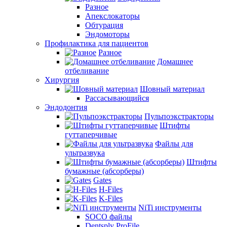
Разное
Апекслокаторы
Обтурация
Эндомоторы
Профилактика для пациентов
Разное
Домашнее
отбеливание
Хирургия
Шовный материал
Рассасывающийся
Эндодонтия
Пульпоэкстракторы
Штифты
гуттаперчивые
Файлы для
ультразвука
Штифты
бумажные (абсорберы)
Gates
H-Files
K-Files
NiTi инструменты
SOCO файлы
Dentsply ProFile