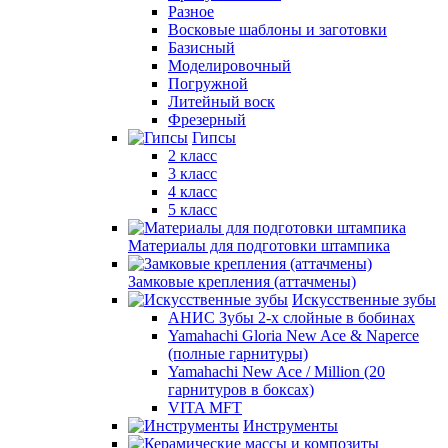
Разное
Восковые шаблоны и заготовки
Базисный
Моделировочный
Погружной
Литейный воск
Фрезерный
Гипсы
2 класс
3 класс
4 класс
5 класс
Материалы для подготовки штампика
Замковые крепления (аттачмены)
Искусственные зубы
АНИС Зубы 2-х слойные в бобинах
Yamahachi Gloria New Ace & Naperce
(полные гарнитуры)
Yamahachi New Ace / Million (20
гарнитуров в боксах)
VITA MFT
Инструменты