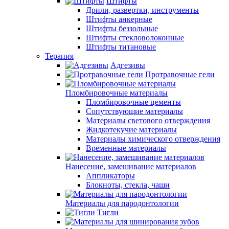
Штифты
Дрили, развертки, инструменты
Штифты анкерные
Штифты беззольные
Штифты стекловолоконные
Штифты титановые
Терапия
Адгезивы
Протравочные гели
Пломбировочные материалы
Пломбировочные цементы
Сопутствующие материалы
Материалы светового отверждения
Жидкотекучие материалы
Материалы химического отверждения
Временные материалы
Нанесение, замешивание материалов
Аппликаторы
Блокноты, стекла, чаши
Материалы для пародонтологии
Тигли