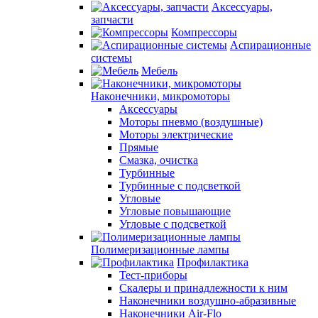
Аксессуары,
запчасти
Компрессоры
Аспирационные
системы
Мебель
Наконечники, микромоторы
Аксессуары
Моторы пневмо (воздушные)
Моторы электрические
Прямые
Смазка, очистка
Турбинные
Турбинные с подсветкой
Угловые
Угловые повышающие
Угловые с подсветкой
Полимеризационные лампы
Профилактика
Тест-приборы
Скалеры и принадлежности к ним
Наконечники воздушно-абразивные
Наконечники Air-Flo