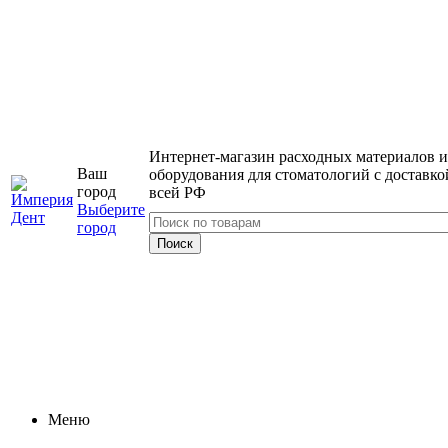
Интернет-магазин расходных материалов и
Ваш
оборудования для стоматологий с доставко
город
всей РФ
Выберите
город
Меню