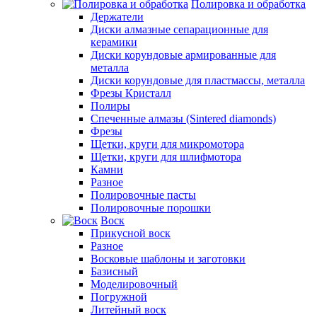
Полировка и обработка
Держатели
Диски алмазные сепарационные для
керамики
Диски корундовые армированные для
металла
Диски корундовые для пластмассы, металла
Фрезы Кристалл
Полиры
Спеченные алмазы (Sintered diamonds)
Фрезы
Щетки, круги для микромотора
Щетки, круги для шлифмотора
Камни
Разное
Полировочные пасты
Полировочные порошки
Воск
Прикусной воск
Разное
Восковые шаблоны и заготовки
Базисный
Моделировочный
Погружной
Литейный воск