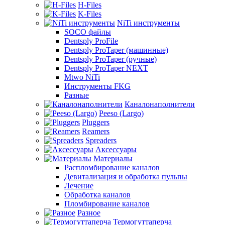
H-Files
K-Files
NiTi инструменты
SOCO файлы
Dentsply ProFile
Dentsply ProTaper (машинные)
Dentsply ProTaper (ручные)
Dentsply ProTaper NEXT
Mtwo NiTi
Инструменты FKG
Разные
Каналонаполнители
Peeso (Largo)
Pluggers
Reamers
Spreaders
Аксессуары
Материалы
Распломбирование каналов
Девитализация и обработка пульпы
Лечение
Обработка каналов
Пломбирование каналов
Разное
Термогуттаперча