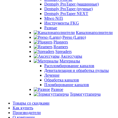
Dentsply ProTaper (машинные)
Dentsply ProTaper (ручные)
Dentsply ProTaper NEXT
Mtwo NiTi
Инструменты FKG
Разные
Каналонаполнители
Peeso (Largo)
Pluggers
Reamers
Spreaders
Аксессуары
Материалы
Распломбирование каналов
Девитализация и обработка пульпы
Лечение
Обработка каналов
Пломбирование каналов
Разное
Термогуттаперча
Товары со скидками
Как купить
Производители
О компании