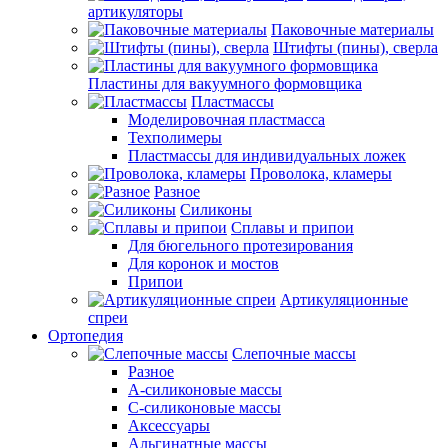
артикуляторы
Паковочные материалы
Штифты (пины), сверла
Пластины для вакуумного формовщика
Пластмассы
Моделировочная пластмасса
Техполимеры
Пластмассы для индивидуальных ложек
Проволока, кламеры
Разное
Силиконы
Сплавы и припои
Для бюгельного протезирования
Для коронок и мостов
Припои
Артикуляционные
спреи
Ортопедия
Слепочные массы
Разное
А-силиконовые массы
С-силиконовые массы
Аксессуары
Альгинатные массы