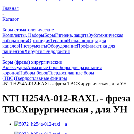
Главная
-
Каталог
-
Боры стоматологические
Комплекты, Наборы
Боры
Гигиена, защита
Зуботехническая
лаборатория
Ортопедия
Терапия
Иглы, шприцы для
каналов
Инструменты
Оборудование
Профилактика для
пациентов
Хирургия
Эндодонтия
-
Боры (фрезы) хирургические
Аксессуары
Алмазные боры
Боры для разрезания
коронок
Наборы боров
Твердосплавные боры
(ТВС)
Твердосплавные финиры
-
NTI H254A-012-RAXL - фреза ТВСХирургическая , для УН
NTI H254A-012-RAXL - фреза
ТВСХирургическая , для УН