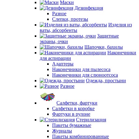
Маски
Дезинфекция
Разное
Слепки, протезы
Изделия из
ваты, абсорбенты
Защитные
экраны, очки
Шапочки, бахилы
Наконечники
для аспирации
Адаптеры
Наконечники для пылесоса
Наконечники для слюноотсоса
Одежда, простыни
Разное
Салфетки, фартуки
Салфетки в коробке
Фартуки в рулоне
Стерилизация
Пакеты бумажные
Журналы
Пакеты комбинированные