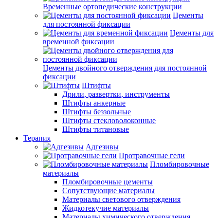
Временные ортопедические конструкции
Цементы
для постоянной фиксации
Цементы для
временной фиксации
Цементы двойного отверждения для постоянной
фиксации
Штифты
Дрили, развертки, инструменты
Штифты анкерные
Штифты беззольные
Штифты стекловолоконные
Штифты титановые
Терапия
Адгезивы
Протравочные гели
Пломбировочные
материалы
Пломбировочные цементы
Сопутствующие материалы
Материалы светового отверждения
Жидкотекучие материалы
Материалы химического отверждения