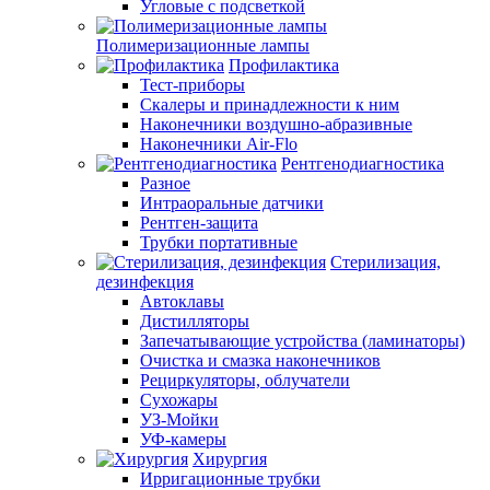
Угловые с подсветкой
Полимеризационные лампы
Профилактика
Тест-приборы
Скалеры и принадлежности к ним
Наконечники воздушно-абразивные
Наконечники Air-Flo
Рентгенодиагностика
Разное
Интраоральные датчики
Рентген-защита
Трубки портативные
Стерилизация,
дезинфекция
Автоклавы
Дистилляторы
Запечатывающие устройства (ламинаторы)
Очистка и смазка наконечников
Рециркуляторы, облучатели
Сухожары
УЗ-Мойки
УФ-камеры
Хирургия
Ирригационные трубки