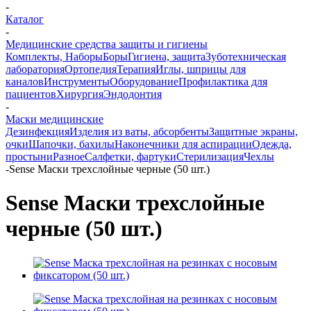
-
Каталог
-
Медицинские средства защиты и гигиены
Комплекты, Наборы
Боры
Гигиена, защита
Зуботехническая
лаборатория
Ортопедия
Терапия
Иглы, шприцы для
каналов
Инструменты
Оборудование
Профилактика для
пациентов
Хирургия
Эндодонтия
-
Маски медицинские
Дезинфекция
Изделия из ваты, абсорбенты
Защитные экраны,
очки
Шапочки, бахилы
Наконечники для аспирации
Одежда,
простыни
Разное
Салфетки, фартуки
Стерилизация
Чехлы
-
Sense Маски трехслойные черные (50 шт.)
Sense Маски трехслойные
черные (50 шт.)