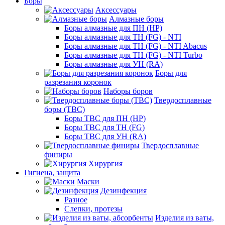
Боры
Аксессуары
Алмазные боры
Боры алмазные для ПН (HP)
Боры алмазные для ТН (FG) - NTI
Боры алмазные для ТН (FG) - NTI Abacus
Боры алмазные для ТН (FG) - NTI Turbo
Боры алмазные для УН (RA)
Боры для
разрезания коронок
Наборы боров
Твердосплавные
боры (ТВС)
Боры ТВС для ПН (HP)
Боры ТВС для ТН (FG)
Боры ТВС для УН (RA)
Твердосплавные
финиры
Хирургия
Гигиена, защита
Маски
Дезинфекция
Разное
Слепки, протезы
Изделия из ваты,