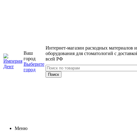
Интернет-магазин расходных материалов и
Ваш
оборудования для стоматологий с доставко
город
всей РФ
Выберите
город
Меню