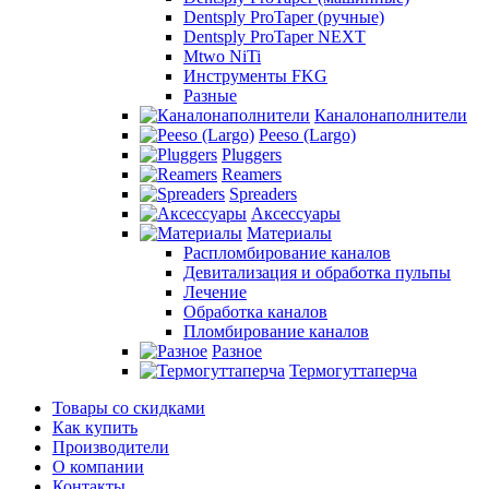
Dentsply ProTaper (ручные)
Dentsply ProTaper NEXT
Mtwo NiTi
Инструменты FKG
Разные
Каналонаполнители
Peeso (Largo)
Pluggers
Reamers
Spreaders
Аксессуары
Материалы
Распломбирование каналов
Девитализация и обработка пульпы
Лечение
Обработка каналов
Пломбирование каналов
Разное
Термогуттаперча
Товары со скидками
Как купить
Производители
О компании
Контакты