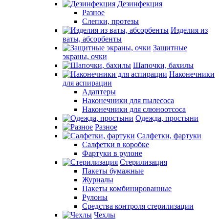
Дезинфекция
Разное
Слепки, протезы
Изделия из
ваты, абсорбенты
Защитные
экраны, очки
Шапочки, бахилы
Наконечники
для аспирации
Адаптеры
Наконечники для пылесоса
Наконечники для слюноотсоса
Одежда, простыни
Разное
Салфетки, фартуки
Салфетки в коробке
Фартуки в рулоне
Стерилизация
Пакеты бумажные
Журналы
Пакеты комбинированные
Рулоны
Средства контроля стерилизации
Чехлы