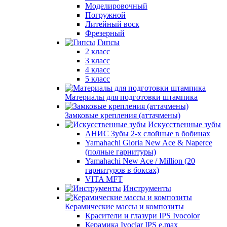
Моделировочный
Погружной
Литейный воск
Фрезерный
Гипсы
2 класс
3 класс
4 класс
5 класс
Материалы для подготовки штампика
Замковые крепления (аттачмены)
Искусственные зубы
АНИС Зубы 2-х слойные в бобинах
Yamahachi Gloria New Ace & Naperce
(полные гарнитуры)
Yamahachi New Ace / Million (20
гарнитуров в боксах)
VITA MFT
Инструменты
Керамические массы и композиты
Красители и глазури IPS Ivocolor
Керамика Ivoclar IPS e.max