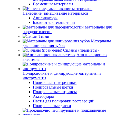
Временные материалы
Нанесение, замешивание материалов
Аппликаторы
Блокноты, стекла, чаши
Материалы для
пародонтологии
Тигли
Материалы
для шинирования зубов
Силаны (праймеры)
Аппликационная
анестезия
Полировочные и финирующие материалы и
инструменты
Полировальные резинки
Полировальные щетки
Полировочные штрипсы
Аксессуары
Пасты для полировки реставраций
Полировочные диски