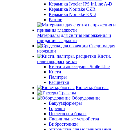
Керамика Ivoclar IPS InLine A-D
Керамика Noritake CZR
Керамика Noritake EX-3
Разное
Материалы для снятия напряжения и
придания гладкости
Средства для
изоляции
Кисти,
палитры, расцветки
Кисти и аксессуары Smile Line
Кисти
Палитры
Расцветки
Кюветы, бюгеля
Трегеры
Оборудование
Вакуумформеры
Горелки
Пылесосы и боксы
Сверлильные устройства
Вибростолики
Устройства для моделирования