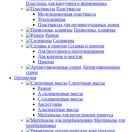
Пластины для вакуумного формовщика
Пластмассы
Моделировочная пластмасса
Техполимеры
Пластмассы для индивидуальных ложек
Проволока, кламеры
Разное
Силиконы
Сплавы и припои
Для бюгельного протезирования
Для коронок и мостов
Припои
Артикуляционные
спреи
Ортопедия
Слепочные массы
Разное
А-силиконовые массы
С-силиконовые массы
Аксессуары
Альгинатные массы
Материалы для регистрации прикуса
Материалы для
перебазировки