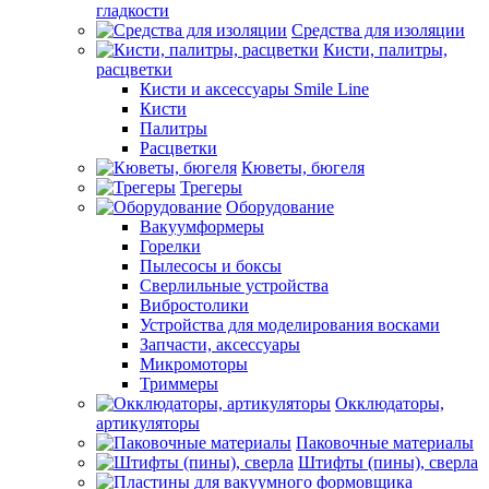
гладкости
Средства для изоляции
Кисти, палитры,
расцветки
Кисти и аксессуары Smile Line
Кисти
Палитры
Расцветки
Кюветы, бюгеля
Трегеры
Оборудование
Вакуумформеры
Горелки
Пылесосы и боксы
Сверлильные устройства
Вибростолики
Устройства для моделирования восками
Запчасти, аксессуары
Микромоторы
Триммеры
Окклюдаторы,
артикуляторы
Паковочные материалы
Штифты (пины), сверла