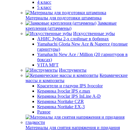
4 класс
5 класс
Материалы для подготовки штампика
Замковые
крепления (аттачмены)
Искусственные зубы
АНИС Зубы 2-х слойные в бобинах
Yamahachi Gloria New Ace & Naperce (полные
гарнитуры)
Yamahachi New Ace / Million (20 гарнитуров в
боксах)
VITA MFT
Инструменты
Керамические
массы и композиты
Красители и глазури IPS Ivocolor
Керамика Ivoclar IPS e.max
Керамика Ivoclar IPS InLine A-D
Керамика Noritake CZR
Керамика Noritake EX-3
Разное
Материалы для снятия напряжения и придания