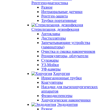
Рентгенодиагностика
Разное
Интраоральные датчики
Рентген-защита
Трубки портативные
Стерилизация, дезинфекция
Автоклавы
Дистилляторы
Запечатывающие устройства
(ламинаторы)
Очистка и смазка наконечников
Рециркуляторы, облучатели
Сухожары
УЗ-Мойки
УФ-камеры
Хирургия
Ирригационные трубки
Коагуляторы
Насадки для пьезохирургических
аппаратов
Физиодиспенсеры
Хирургические наконечники
Эндодонтия
Разное