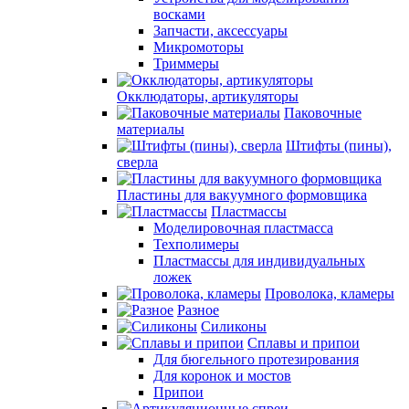
восками
Запчасти, аксессуары
Микромоторы
Триммеры
Окклюдаторы, артикуляторы
Паковочные
материалы
Штифты (пины),
сверла
Пластины для вакуумного формовщика
Пластмассы
Моделировочная пластмасса
Техполимеры
Пластмассы для индивидуальных
ложек
Проволока, кламеры
Разное
Силиконы
Сплавы и припои
Для бюгельного протезирования
Для коронок и мостов
Припои