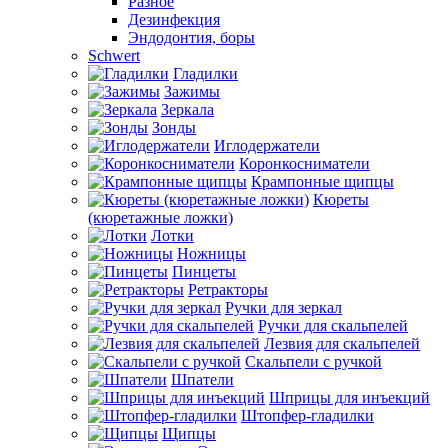
Разное
Дезинфекция
Эндодонтия, боры
Schwert
Гладилки
Зажимы
Зеркала
Зонды
Иглодержатели
Коронкосниматели
Крампонные щипцы
Кюреты
(кюретажные ложки)
Лотки
Ножницы
Пинцеты
Ретракторы
Ручки для зеркал
Ручки для скальпелей
Лезвия для скальпелей
Скальпели с ручкой
Шпатели
Шприцы для инъекций
Штопфер-гладилки
Щипцы