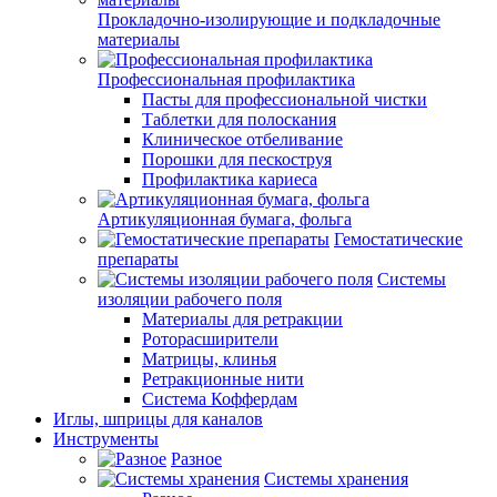
Прокладочно-изолирующие и подкладочные
материалы
Профессиональная профилактика
Пасты для профессиональной чистки
Таблетки для полоскания
Клиническое отбеливание
Порошки для пескоструя
Профилактика кариеса
Артикуляционная бумага, фольга
Гемостатические
препараты
Системы
изоляции рабочего поля
Материалы для ретракции
Роторасширители
Матрицы, клинья
Ретракционные нити
Система Коффердам
Иглы, шприцы для каналов
Инструменты
Разное
Системы хранения