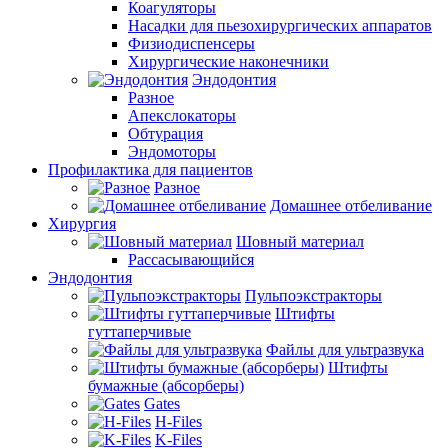
Коагуляторы
Насадки для пьезохирургических аппаратов
Физиодиспенсеры
Хирургические наконечники
Эндодонтия
Разное
Апекслокаторы
Обтурация
Эндомоторы
Профилактика для пациентов
Разное
Домашнее отбеливание
Хирургия
Шовный материал
Рассасывающийся
Эндодонтия
Пульпоэкстракторы
Штифты
гуттаперчивые
Файлы для ультразвука
Штифты
бумажные (абсорберы)
Gates
H-Files
K-Files