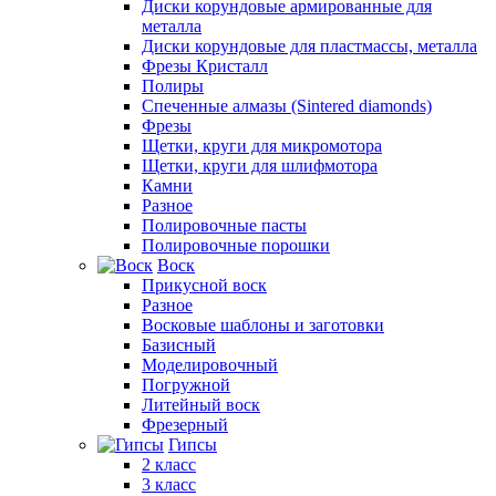
Диски корундовые армированные для
металла
Диски корундовые для пластмассы, металла
Фрезы Кристалл
Полиры
Спеченные алмазы (Sintered diamonds)
Фрезы
Щетки, круги для микромотора
Щетки, круги для шлифмотора
Камни
Разное
Полировочные пасты
Полировочные порошки
Воск
Прикусной воск
Разное
Восковые шаблоны и заготовки
Базисный
Моделировочный
Погружной
Литейный воск
Фрезерный
Гипсы
2 класс
3 класс