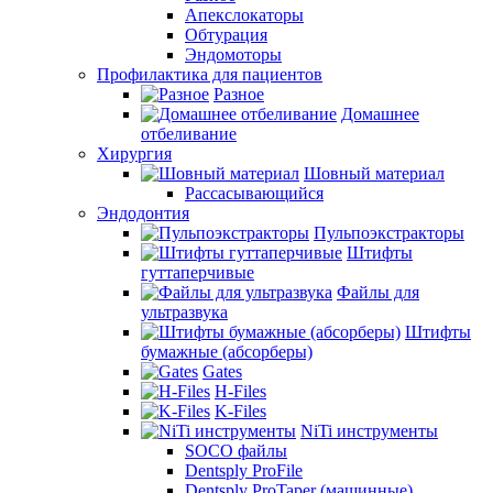
Апекслокаторы
Обтурация
Эндомоторы
Профилактика для пациентов
Разное
Домашнее
отбеливание
Хирургия
Шовный материал
Рассасывающийся
Эндодонтия
Пульпоэкстракторы
Штифты
гуттаперчивые
Файлы для
ультразвука
Штифты
бумажные (абсорберы)
Gates
H-Files
K-Files
NiTi инструменты
SOCO файлы
Dentsply ProFile
Dentsply ProTaper (машинные)