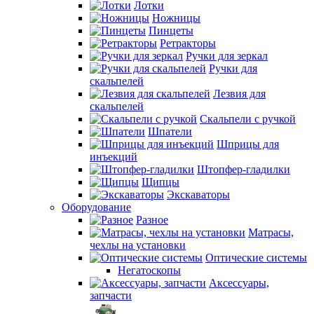
Лотки
Ножницы
Пинцеты
Ретракторы
Ручки для зеркал
Ручки для
скальпелей
Лезвия для
скальпелей
Скальпели с ручкой
Шпатели
Шприцы для
инъекций
Штопфер-гладилки
Щипцы
Экскаваторы
Оборудование
Разное
Матрасы,
чехлы на установки
Оптические системы
Негатоскопы
Аксессуары,
запчасти