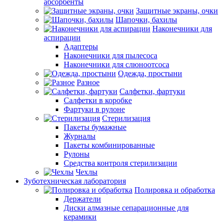
абсорбенты
Защитные экраны, очки
Шапочки, бахилы
Наконечники для
аспирации
Адаптеры
Наконечники для пылесоса
Наконечники для слюноотсоса
Одежда, простыни
Разное
Салфетки, фартуки
Салфетки в коробке
Фартуки в рулоне
Стерилизация
Пакеты бумажные
Журналы
Пакеты комбинированные
Рулоны
Средства контроля стерилизации
Чехлы
Зуботехническая лаборатория
Полировка и обработка
Держатели
Диски алмазные сепарационные для
керамики