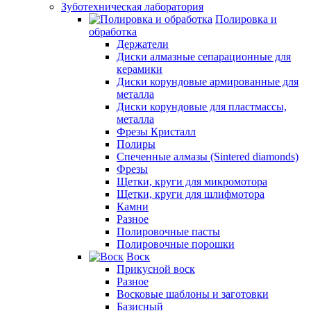
Зуботехническая лаборатория
Полировка и
обработка
Держатели
Диски алмазные сепарационные для
керамики
Диски корундовые армированные для
металла
Диски корундовые для пластмассы,
металла
Фрезы Кристалл
Полиры
Спеченные алмазы (Sintered diamonds)
Фрезы
Щетки, круги для микромотора
Щетки, круги для шлифмотора
Камни
Разное
Полировочные пасты
Полировочные порошки
Воск
Прикусной воск
Разное
Восковые шаблоны и заготовки
Базисный