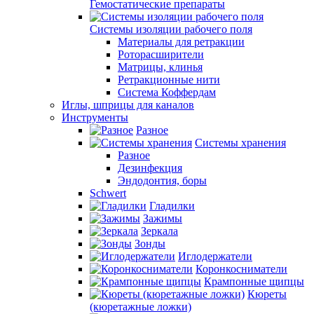
Гемостатические препараты
Системы изоляции рабочего поля
Материалы для ретракции
Роторасширители
Матрицы, клинья
Ретракционные нити
Система Коффердам
Иглы, шприцы для каналов
Инструменты
Разное
Системы хранения
Разное
Дезинфекция
Эндодонтия, боры
Schwert
Гладилки
Зажимы
Зеркала
Зонды
Иглодержатели
Коронкосниматели
Крампонные щипцы
Кюреты
(кюретажные ложки)