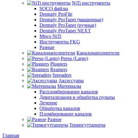
NiTi инструменты
SOCO файлы
Dentsply ProFile
Dentsply ProTaper (машинные)
Dentsply ProTaper (ручные)
Dentsply ProTaper NEXT
Mtwo NiTi
Инструменты FKG
Разные
Каналонаполнители
Peeso (Largo)
Pluggers
Reamers
Spreaders
Аксессуары
Материалы
Распломбирование каналов
Девитализация и обработка пульпы
Лечение
Обработка каналов
Пломбирование каналов
Разное
Термогуттаперча
Главная