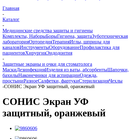
Главная
-
Каталог
-
Медицинские средства защиты и гигиены
Комплекты, Наборы
Боры
Гигиена, защита
Зуботехническая
лаборатория
Ортопедия
Терапия
Иглы, шприцы для
каналов
Инструменты
Оборудование
Профилактика для
пациентов
Хирургия
Эндодонтия
-
Защитные экраны и очки для стоматолога
Маски
Дезинфекция
Изделия из ваты, абсорбенты
Шапочки,
бахилы
Наконечники для аспирации
Одежда,
простыни
Разное
Салфетки, фартуки
Стерилизация
Чехлы
-
СОНИС Экран УФ защитный, оранжевый
СОНИС Экран УФ
защитный, оранжевый