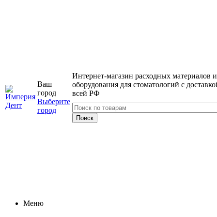
Интернет-магазин расходных материалов и
Ваш
оборудования для стоматологий с доставко
город
всей РФ
Выберите
город
Меню