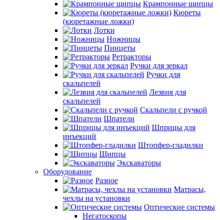
Крампонные щипцы
Кюреты
(кюретажные ложки)
Лотки
Ножницы
Пинцеты
Ретракторы
Ручки для зеркал
Ручки для
скальпелей
Лезвия для
скальпелей
Скальпели с ручкой
Шпатели
Шприцы для
инъекций
Штопфер-гладилки
Щипцы
Экскаваторы
Оборудование
Разное
Матрасы,
чехлы на установки
Оптические системы
Негатоскопы