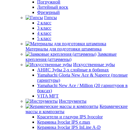
Погружной
Литейный воск
Фрезерный
Гипсы
2 класс
3 класс
4 класс
5 класс
Материалы для подготовки штампика
Замковые
крепления (аттачмены)
Искусственные зубы
АНИС Зубы 2-х слойные в бобинах
Yamahachi Gloria New Ace & Naperce (полные
гарнитуры)
Yamahachi New Ace / Million (20 гарнитуров в
боксах)
VITA MFT
Инструменты
Керамические
массы и композиты
Красители и глазури IPS Ivocolor
Керамика Ivoclar IPS e.max
Керамика Ivoclar IPS InLine A-D