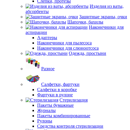
Слепки, протезы
Изделия из ваты,
абсорбенты
Защитные экраны, очки
Шапочки, бахилы
Наконечники для
аспирации
Адаптеры
Наконечники для пылесоса
Наконечники для слюноотсоса
Одежда, простыни
Разное
Салфетки, фартуки
Салфетки в коробке
Фартуки в рулоне
Стерилизация
Пакеты бумажные
Журналы
Пакеты комбинированные
Рулоны
Средства контроля стерилизации