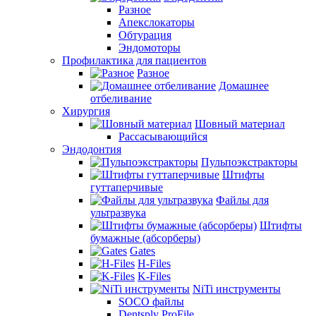
Разное
Апекслокаторы
Обтурация
Эндомоторы
Профилактика для пациентов
Разное
Домашнее
отбеливание
Хирургия
Шовный материал
Рассасывающийся
Эндодонтия
Пульпоэкстракторы
Штифты
гуттаперчивые
Файлы для
ультразвука
Штифты
бумажные (абсорберы)
Gates
H-Files
K-Files
NiTi инструменты
SOCO файлы
Dentsply ProFile