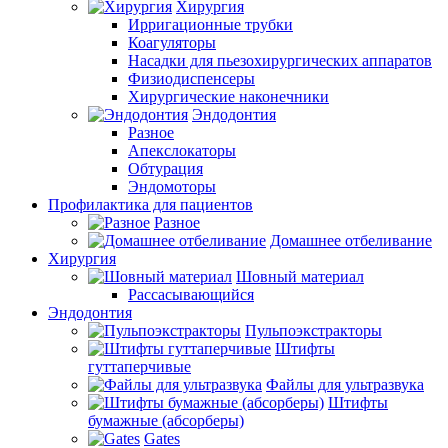
Хирургия
Ирригационные трубки
Коагуляторы
Насадки для пьезохирургических аппаратов
Физиодиспенсеры
Хирургические наконечники
Эндодонтия
Разное
Апекслокаторы
Обтурация
Эндомоторы
Профилактика для пациентов
Разное
Домашнее отбеливание
Хирургия
Шовный материал
Рассасывающийся
Эндодонтия
Пульпоэкстракторы
Штифты
гуттаперчивые
Файлы для ультразвука
Штифты
бумажные (абсорберы)
Gates