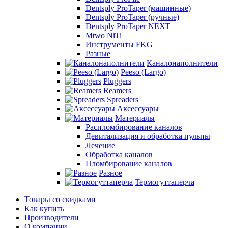
Dentsply ProTaper (машинные)
Dentsply ProTaper (ручные)
Dentsply ProTaper NEXT
Mtwo NiTi
Инструменты FKG
Разные
Каналонаполнители
Peeso (Largo)
Pluggers
Reamers
Spreaders
Аксессуары
Материалы
Распломбирование каналов
Девитализация и обработка пульпы
Лечение
Обработка каналов
Пломбирование каналов
Разное
Термогуттаперча
Товары со скидками
Как купить
Производители
О компании