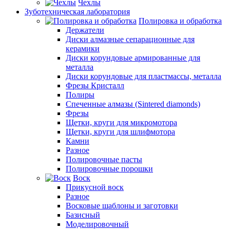
Чехлы
Зуботехническая лаборатория
Полировка и обработка
Держатели
Диски алмазные сепарационные для
керамики
Диски корундовые армированные для
металла
Диски корундовые для пластмассы, металла
Фрезы Кристалл
Полиры
Спеченные алмазы (Sintered diamonds)
Фрезы
Щетки, круги для микромотора
Щетки, круги для шлифмотора
Камни
Разное
Полировочные пасты
Полировочные порошки
Воск
Прикусной воск
Разное
Восковые шаблоны и заготовки
Базисный
Моделировочный