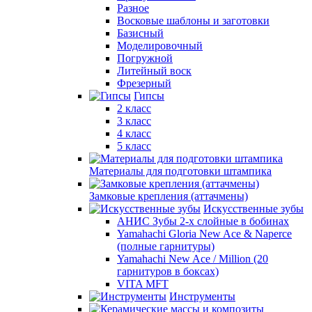
Разное
Восковые шаблоны и заготовки
Базисный
Моделировочный
Погружной
Литейный воск
Фрезерный
Гипсы
2 класс
3 класс
4 класс
5 класс
Материалы для подготовки штампика
Замковые крепления (аттачмены)
Искусственные зубы
АНИС Зубы 2-х слойные в бобинах
Yamahachi Gloria New Ace & Naperce
(полные гарнитуры)
Yamahachi New Ace / Million (20
гарнитуров в боксах)
VITA MFT
Инструменты