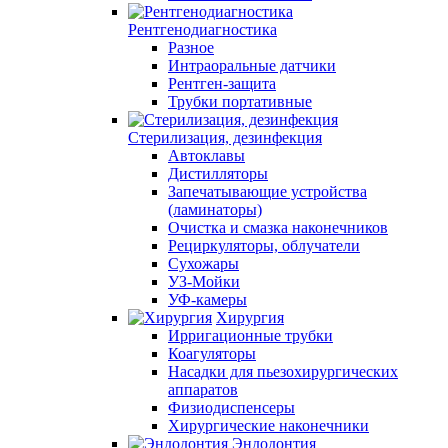
Рентгенодиагностика
Разное
Интраоральные датчики
Рентген-защита
Трубки портативные
Стерилизация, дезинфекция
Автоклавы
Дистилляторы
Запечатывающие устройства
(ламинаторы)
Очистка и смазка наконечников
Рециркуляторы, облучатели
Сухожары
УЗ-Мойки
УФ-камеры
Хирургия
Ирригационные трубки
Коагуляторы
Насадки для пьезохирургических
аппаратов
Физиодиспенсеры
Хирургические наконечники
Эндодонтия