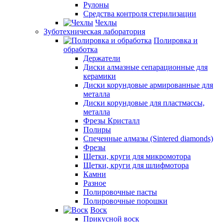
Рулоны
Средства контроля стерилизации
Чехлы
Зуботехническая лаборатория
Полировка и
обработка
Держатели
Диски алмазные сепарационные для
керамики
Диски корундовые армированные для
металла
Диски корундовые для пластмассы,
металла
Фрезы Кристалл
Полиры
Спеченные алмазы (Sintered diamonds)
Фрезы
Щетки, круги для микромотора
Щетки, круги для шлифмотора
Камни
Разное
Полировочные пасты
Полировочные порошки
Воск
Прикусной воск