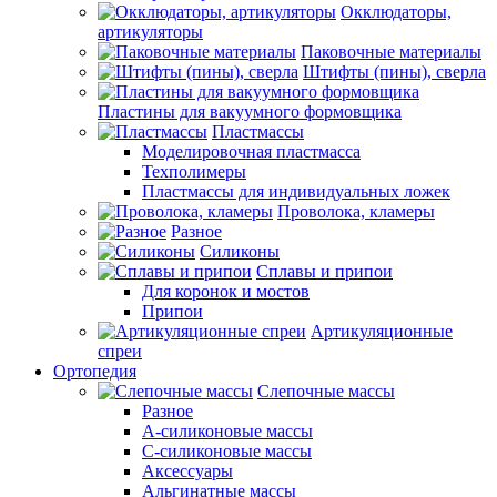
Окклюдаторы,
артикуляторы
Паковочные материалы
Штифты (пины), сверла
Пластины для вакуумного формовщика
Пластмассы
Моделировочная пластмасса
Техполимеры
Пластмассы для индивидуальных ложек
Проволока, кламеры
Разное
Силиконы
Сплавы и припои
Для коронок и мостов
Припои
Артикуляционные
спреи
Ортопедия
Слепочные массы
Разное
А-силиконовые массы
С-силиконовые массы
Аксессуары
Альгинатные массы