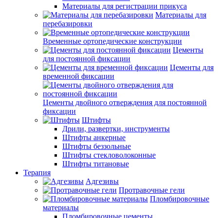
Материалы для регистрации прикуса
Материалы для
перебазировки
Временные ортопедические конструкции
Цементы
для постоянной фиксации
Цементы для
временной фиксации
Цементы двойного отверждения для постоянной
фиксации
Штифты
Дрили, развертки, инструменты
Штифты анкерные
Штифты беззольные
Штифты стекловолоконные
Штифты титановые
Терапия
Адгезивы
Протравочные гели
Пломбировочные
материалы
Пломбировочные цементы