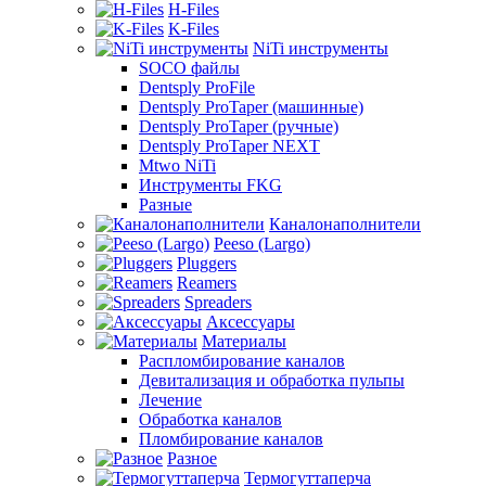
H-Files
K-Files
NiTi инструменты
SOCO файлы
Dentsply ProFile
Dentsply ProTaper (машинные)
Dentsply ProTaper (ручные)
Dentsply ProTaper NEXT
Mtwo NiTi
Инструменты FKG
Разные
Каналонаполнители
Peeso (Largo)
Pluggers
Reamers
Spreaders
Аксессуары
Материалы
Распломбирование каналов
Девитализация и обработка пульпы
Лечение
Обработка каналов
Пломбирование каналов
Разное
Термогуттаперча