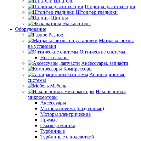
Шпатели
Шприцы для инъекций
Штопфер-гладилки
Щипцы
Экскаваторы
Оборудование
Разное
Матрасы, чехлы
на установки
Оптические системы
Негатоскопы
Аксессуары, запчасти
Компрессоры
Аспирационные
системы
Мебель
Наконечники,
микромоторы
Аксессуары
Моторы пневмо (воздушные)
Моторы электрические
Прямые
Смазка, очистка
Турбинные
Турбинные с подсветкой