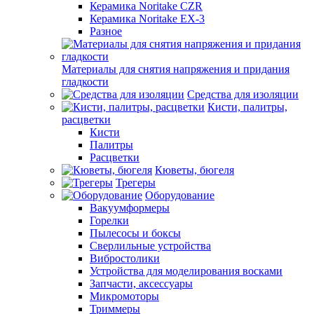
Керамика Noritake CZR
Керамика Noritake EX-3
Разное
Материалы для снятия напряжения и придания
гладкости
Средства для изоляции
Кисти, палитры,
расцветки
Кисти
Палитры
Расцветки
Кюветы, бюгеля
Трегеры
Оборудование
Вакуумформеры
Горелки
Пылесосы и боксы
Сверлильные устройства
Вибростолики
Устройства для моделирования восками
Запчасти, аксессуары
Микромоторы
Триммеры