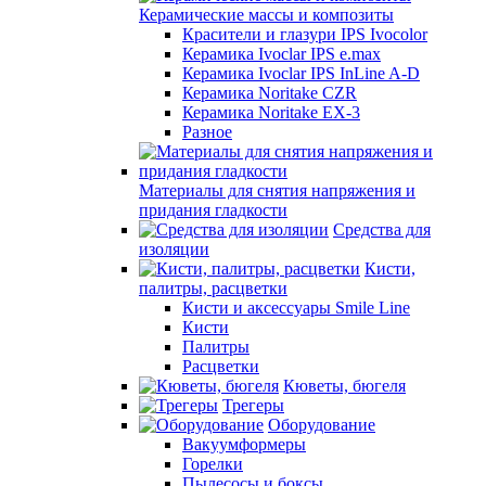
Керамические массы и композиты
Красители и глазури IPS Ivocolor
Керамика Ivoclar IPS e.max
Керамика Ivoclar IPS InLine A-D
Керамика Noritake CZR
Керамика Noritake EX-3
Разное
Материалы для снятия напряжения и
придания гладкости
Средства для
изоляции
Кисти,
палитры, расцветки
Кисти и аксессуары Smile Line
Кисти
Палитры
Расцветки
Кюветы, бюгеля
Трегеры
Оборудование
Вакуумформеры
Горелки
Пылесосы и боксы