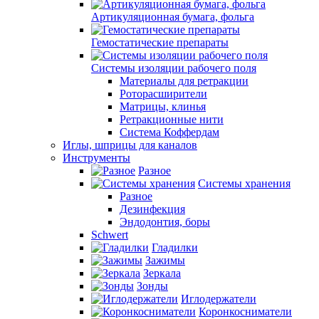
Артикуляционная бумага, фольга
Гемостатические препараты
Системы изоляции рабочего поля
Материалы для ретракции
Роторасширители
Матрицы, клинья
Ретракционные нити
Система Коффердам
Иглы, шприцы для каналов
Инструменты
Разное
Системы хранения
Разное
Дезинфекция
Эндодонтия, боры
Schwert
Гладилки
Зажимы
Зеркала
Зонды
Иглодержатели
Коронкосниматели