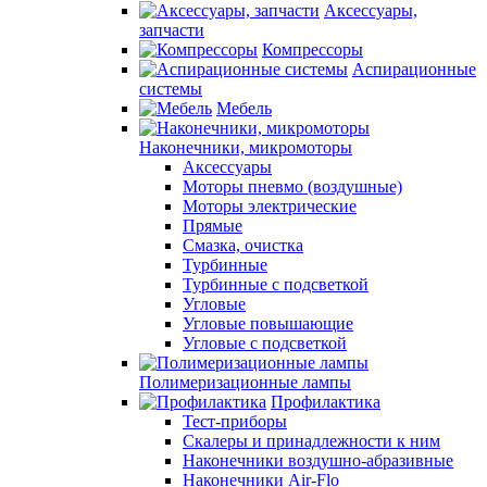
Аксессуары,
запчасти
Компрессоры
Аспирационные
системы
Мебель
Наконечники, микромоторы
Аксессуары
Моторы пневмо (воздушные)
Моторы электрические
Прямые
Смазка, очистка
Турбинные
Турбинные с подсветкой
Угловые
Угловые повышающие
Угловые с подсветкой
Полимеризационные лампы
Профилактика
Тест-приборы
Скалеры и принадлежности к ним
Наконечники воздушно-абразивные
Наконечники Air-Flo