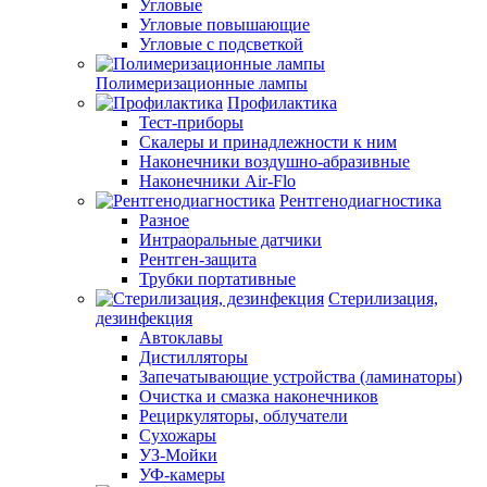
Угловые
Угловые повышающие
Угловые с подсветкой
Полимеризационные лампы
Профилактика
Тест-приборы
Скалеры и принадлежности к ним
Наконечники воздушно-абразивные
Наконечники Air-Flo
Рентгенодиагностика
Разное
Интраоральные датчики
Рентген-защита
Трубки портативные
Стерилизация,
дезинфекция
Автоклавы
Дистилляторы
Запечатывающие устройства (ламинаторы)
Очистка и смазка наконечников
Рециркуляторы, облучатели
Сухожары
УЗ-Мойки
УФ-камеры