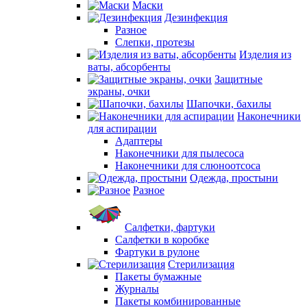
Маски
Дезинфекция
Разное
Слепки, протезы
Изделия из
ваты, абсорбенты
Защитные
экраны, очки
Шапочки, бахилы
Наконечники
для аспирации
Адаптеры
Наконечники для пылесоса
Наконечники для слюноотсоса
Одежда, простыни
Разное
Салфетки, фартуки
Салфетки в коробке
Фартуки в рулоне
Стерилизация
Пакеты бумажные
Журналы
Пакеты комбинированные