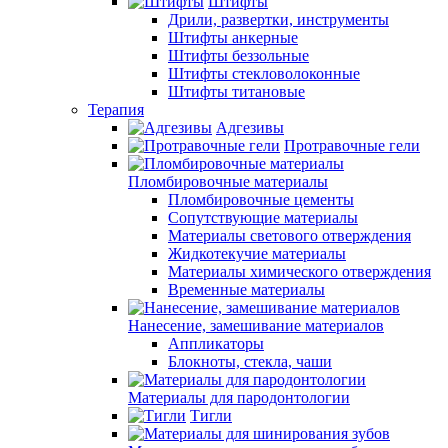
Штифты
Дрили, развертки, инструменты
Штифты анкерные
Штифты беззольные
Штифты стекловолоконные
Штифты титановые
Терапия
Адгезивы
Протравочные гели
Пломбировочные материалы
Пломбировочные цементы
Сопутствующие материалы
Материалы светового отверждения
Жидкотекучие материалы
Материалы химического отверждения
Временные материалы
Нанесение, замешивание материалов
Аппликаторы
Блокноты, стекла, чаши
Материалы для пародонтологии
Тигли