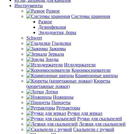
Иглы, шприцы для каналов
Инструменты
Разное
Системы хранения
Разное
Дезинфекция
Эндодонтия, боры
Schwert
Гладилки
Зажимы
Зеркала
Зонды
Иглодержатели
Коронкосниматели
Крампонные щипцы
Кюреты
(кюретажные ложки)
Лотки
Ножницы
Пинцеты
Ретракторы
Ручки для зеркал
Ручки для скальпелей
Лезвия для скальпелей
Скальпели с ручкой