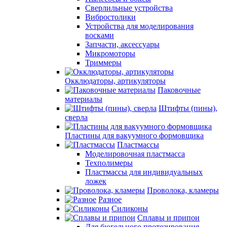
Сверлильные устройства
Вибростолики
Устройства для моделирования
восками
Запчасти, аксессуары
Микромоторы
Триммеры
Окклюдаторы, артикуляторы
Паковочные
материалы
Штифты (пины),
сверла
Пластины для вакуумного формовщика
Пластмассы
Моделировочная пластмасса
Техполимеры
Пластмассы для индивидуальных
ложек
Проволока, кламеры
Разное
Силиконы
Сплавы и припои
Для бюгельного протезирования