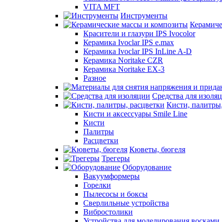
VITA MFT
Инструменты
Керамиче
Красители и глазури IPS Ivocolor
Керамика Ivoclar IPS e.max
Керамика Ivoclar IPS InLine A-D
Керамика Noritake CZR
Керамика Noritake EX-3
Разное
Средства для изоля
Кисти, палитры
Кисти и аксессуары Smile Line
Кисти
Палитры
Расцветки
Кюветы, бюгеля
Трегеры
Оборудование
Вакуумформеры
Горелки
Пылесосы и боксы
Сверлильные устройства
Вибростолики
Устройства для моделирования восками