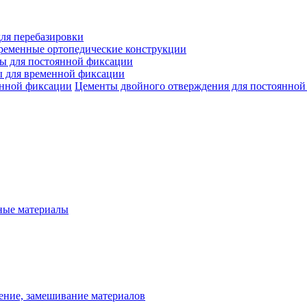
ля перебазировки
ременные ортопедические конструкции
ы для постоянной фиксации
 для временной фиксации
Цементы двойного отверждения для постоянной
ые материалы
ение, замешивание материалов