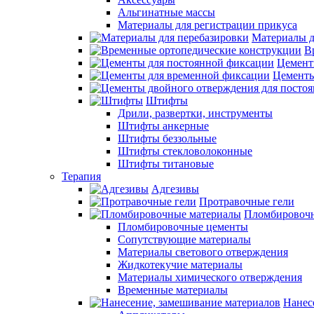
Альгинатные массы
Материалы для регистрации прикуса
Материалы д
В
Цемент
Цементы
Штифты
Дрили, развертки, инструменты
Штифты анкерные
Штифты беззольные
Штифты стекловолоконные
Штифты титановые
Терапия
Адгезивы
Протравочные гели
Пломбировочн
Пломбировочные цементы
Сопутствующие материалы
Материалы светового отверждения
Жидкотекучие материалы
Материалы химического отверждения
Временные материалы
Нанес