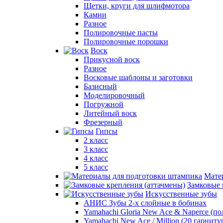
Щетки, круги для шлифмотора
Камни
Разное
Полировочные пасты
Полировочные порошки
Воск
Прикусной воск
Разное
Восковые шаблоны и заготовки
Базисный
Моделировочный
Погружной
Литейный воск
Фрезерный
Гипсы
2 класс
3 класс
4 класс
5 класс
Мате
Замковые 
Искусственные зубы
АНИС Зубы 2-х слойные в бобинах
Yamahachi Gloria New Ace & Naperce (п
Yamahachi New Ace / Million (20 гарниту