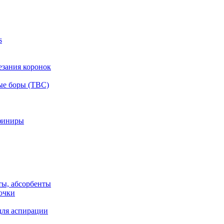
s
езания коронок
ые боры (ТВС)
финиры
ты, абсорбенты
очки
для аспирации