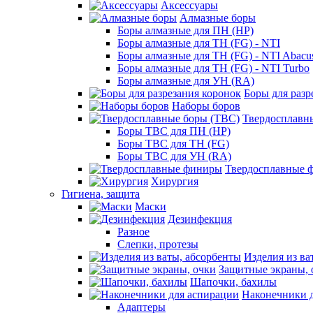
Аксессуары
Алмазные боры
Боры алмазные для ПН (HP)
Боры алмазные для ТН (FG) - NTI
Боры алмазные для ТН (FG) - NTI Abacu
Боры алмазные для ТН (FG) - NTI Turbo
Боры алмазные для УН (RA)
Боры для разр
Наборы боров
Твердосплавн
Боры ТВС для ПН (HP)
Боры ТВС для ТН (FG)
Боры ТВС для УН (RA)
Твердосплавные 
Хирургия
Гигиена, защита
Маски
Дезинфекция
Разное
Слепки, протезы
Изделия из ва
Защитные экраны, 
Шапочки, бахилы
Наконечники 
Адаптеры