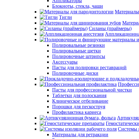
Аппликаторы
Блокноты, стекла, чаши
Материалы
Тигли
Матери
Силаны (праймеры)
Аппликационна
Полировальные резинки
Полировальные щетки
Полировочные штрипсы
Аксессуары
Пасты для полировки реставраций
Полировочные диски
Професси
Пасты для профессиональной чистки
Таблетки для полоскания
Клиническое отбеливание
Порошки для пескоструя
Профилактика кариеса
Артикуляц
Гемостатическ
Системы 
Материалы для ретракции