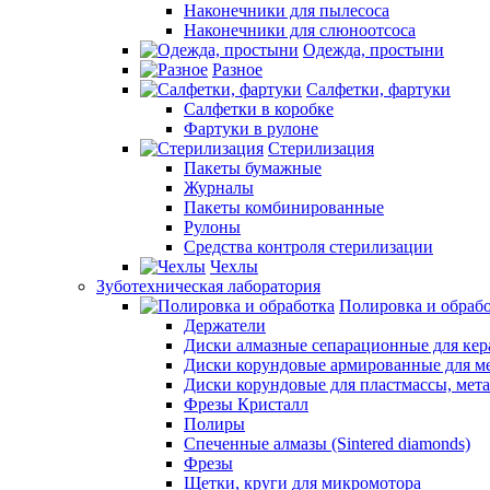
Наконечники для пылесоса
Наконечники для слюноотсоса
Одежда, простыни
Разное
Салфетки, фартуки
Салфетки в коробке
Фартуки в рулоне
Стерилизация
Пакеты бумажные
Журналы
Пакеты комбинированные
Рулоны
Средства контроля стерилизации
Чехлы
Зуботехническая лаборатория
Полировка и обраб
Держатели
Диски алмазные сепарационные для ке
Диски корундовые армированные для м
Диски корундовые для пластмассы, мет
Фрезы Кристалл
Полиры
Спеченные алмазы (Sintered diamonds)
Фрезы
Щетки, круги для микромотора