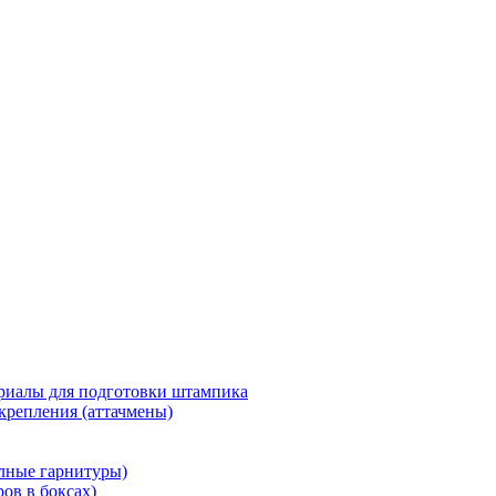
риалы для подготовки штампика
крепления (аттачмены)
олные гарнитуры)
ров в боксах)