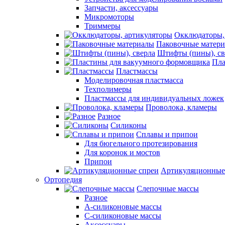
Запчасти, аксессуары
Микромоторы
Триммеры
Окклюдаторы,
Паковочные матер
Штифты (пины), св
Пла
Пластмассы
Моделировочная пластмасса
Техполимеры
Пластмассы для индивидуальных ложек
Проволока, кламеры
Разное
Силиконы
Сплавы и припои
Для бюгельного протезирования
Для коронок и мостов
Припои
Артикуляционные
Ортопедия
Слепочные массы
Разное
А-силиконовые массы
С-силиконовые массы
Аксессуары