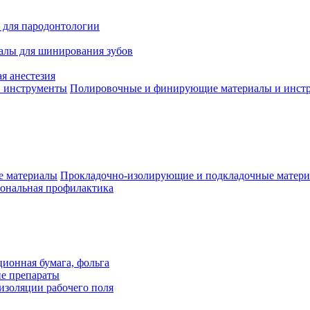
 для пародонтологии
алы для шинирования зубов
я анестезия
Полировочные и финирующие материалы и инст
Прокладочно-изолирующие и подкладочные матер
ональная профилактика
ионная бумага, фольга
ие препараты
изоляции рабочего поля