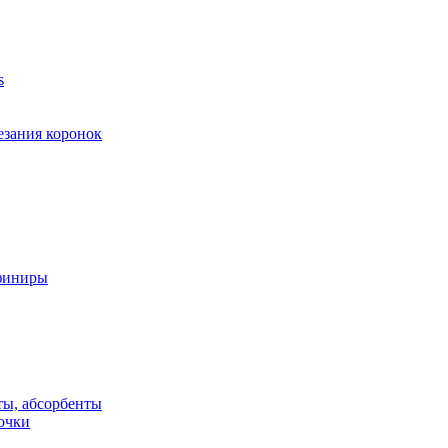
s
езания коронок
финиры
ты, абсорбенты
очки