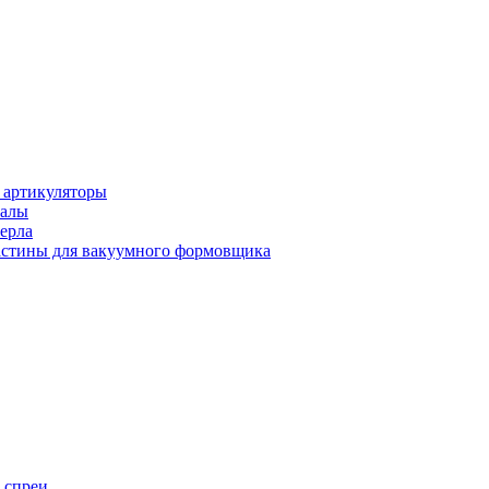
 артикуляторы
иалы
ерла
стины для вакуумного формовщика
 спреи