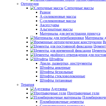
Ортопедия
Слепочные массы
Разное
А-силиконовые массы
С-силиконовые массы
Аксессуары
Альгинатные массы
Материалы для регистрации прикуса
Материалы д
В
Цемент
Цементы
Штифты
Дрили, развертки, инструменты
Штифты анкерные
Штифты беззольные
Штифты стекловолоконные
Штифты титановые
Терапия
Адгезивы
Протравочные гели
Пломбировочн
Пломбировочные цементы
Сопутствующие материалы