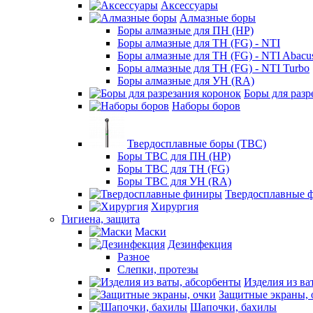
Аксессуары
Алмазные боры
Боры алмазные для ПН (HP)
Боры алмазные для ТН (FG) - NTI
Боры алмазные для ТН (FG) - NTI Abacu
Боры алмазные для ТН (FG) - NTI Turbo
Боры алмазные для УН (RA)
Боры для разр
Наборы боров
Твердосплавные боры (ТВС)
Боры ТВС для ПН (HP)
Боры ТВС для ТН (FG)
Боры ТВС для УН (RA)
Твердосплавные 
Хирургия
Гигиена, защита
Маски
Дезинфекция
Разное
Слепки, протезы
Изделия из ва
Защитные экраны, 
Шапочки, бахилы