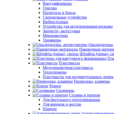
Вакуумформеры
Горелки
Пылесосы и боксы
Сверлильные устройства
Вибростолики
Устройства для моделирования восками
Запчасти, аксессуары
Микромоторы
Триммеры
Окклюдаторы,
Паковочные матер
Штифты (пины), св
Пла
Пластмассы
Моделировочная пластмасса
Техполимеры
Пластмассы для индивидуальных ложек
Проволока, кламеры
Разное
Силиконы
Сплавы и припои
Для бюгельного протезирования
Для коронок и мостов
Припои
Артикуляционные