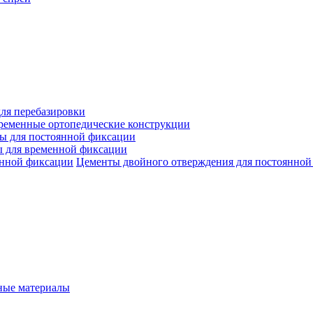
ля перебазировки
ременные ортопедические конструкции
ы для постоянной фиксации
 для временной фиксации
Цементы двойного отверждения для постоянной
ые материалы