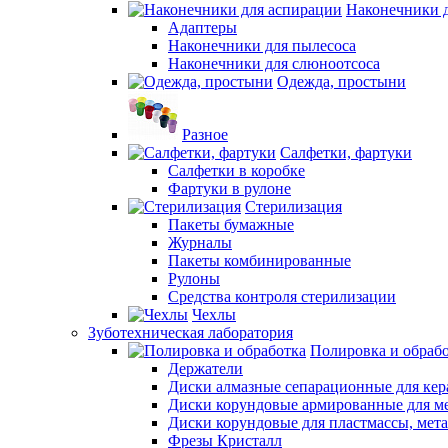
Наконечники 
Адаптеры
Наконечники для пылесоса
Наконечники для слюноотсоса
Одежда, простыни
Разное
Салфетки, фартуки
Салфетки в коробке
Фартуки в рулоне
Стерилизация
Пакеты бумажные
Журналы
Пакеты комбинированные
Рулоны
Средства контроля стерилизации
Чехлы
Зуботехническая лаборатория
Полировка и обраб
Держатели
Диски алмазные сепарационные для ке
Диски корундовые армированные для м
Диски корундовые для пластмассы, мет
Фрезы Кристалл