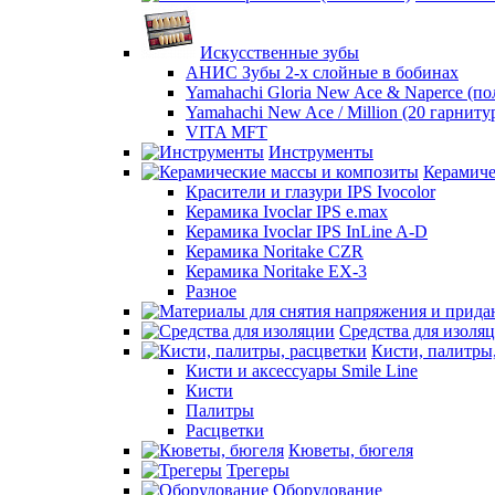
Искусственные зубы
АНИС Зубы 2-х слойные в бобинах
Yamahachi Gloria New Ace & Naperce (п
Yamahachi New Ace / Million (20 гарниту
VITA MFT
Инструменты
Керамиче
Красители и глазури IPS Ivocolor
Керамика Ivoclar IPS e.max
Керамика Ivoclar IPS InLine A-D
Керамика Noritake CZR
Керамика Noritake EX-3
Разное
Средства для изоля
Кисти, палитры
Кисти и аксессуары Smile Line
Кисти
Палитры
Расцветки
Кюветы, бюгеля
Трегеры
Оборудование