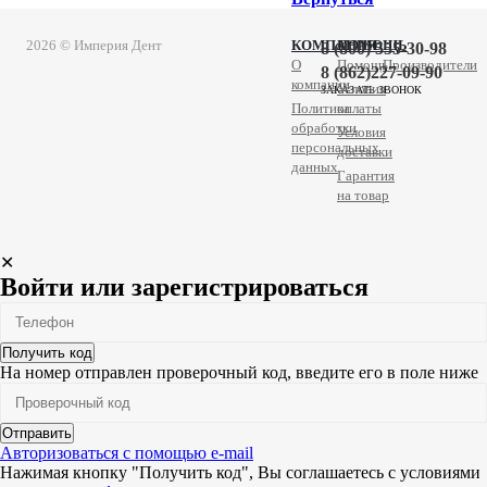
2026 © Империя Дент
КОМПАНИЯ
ПОМОЩЬ
8 (800) 555-30-98
О
Помощь
Производители
8 (862)227-09-90
компании
Условия
ЗАКАЗАТЬ ЗВОНОК
Политика
оплаты
обработки
Условия
персональных
доставки
данных
Гарантия
на товар
✕
Войти или зарегистрироваться
Получить код
На номер
отправлен проверочный код, введите его в поле ниже
Отправить
Авторизоваться с помощью e-mail
Нажимая кнопку "Получить код", Вы соглашаетесь c условиями