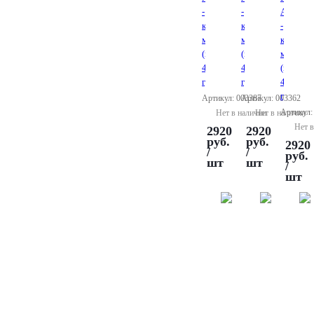
-
-
A1
композитный
композитный
-
материал
материал
компози
(шприц
(шприц
материа
4,0
4,0
(шприц
г)
г)
4,7
г)
Артикул: 003387
Артикул: 003362
Артикул:
Нет в наличии
Нет в наличии
Нет в
2920
2920
руб.
руб.
2920
/
/
руб.
шт
шт
/
шт