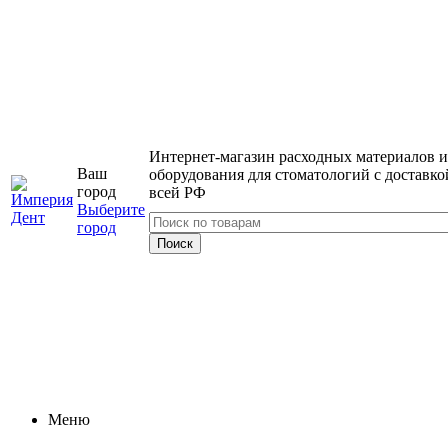
Интернет-магазин расходных материалов и
Ваш
оборудования для стоматологий с доставко
город
всей РФ
Выберите
город
Меню