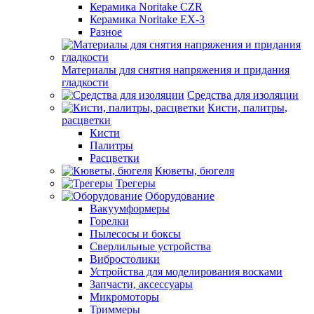
Керамика Noritake CZR
Керамика Noritake EX-3
Разное
Материалы для снятия напряжения и придания
гладкости
Средства для изоляции
Кисти, палитры,
расцветки
Кисти
Палитры
Расцветки
Кюветы, бюгеля
Трегеры
Оборудование
Вакуумформеры
Горелки
Пылесосы и боксы
Сверлильные устройства
Вибростолики
Устройства для моделирования восками
Запчасти, аксессуары
Микромоторы
Триммеры