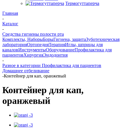
Термогуттаперча
Главная
-
Каталог
-
Средства гигиены полости рта
Комплекты, Наборы
Боры
Гигиена, защита
Зуботехническая
лаборатория
Ортопедия
Терапия
Иглы, шприцы для
каналов
Инструменты
Оборудование
Профилактика для
пациентов
Хирургия
Эндодонтия
-
Разное в категории Профилактика для пациентов
Домашнее отбеливание
-
Контейнер для кап, оранжевый
Контейнер для кап,
оранжевый