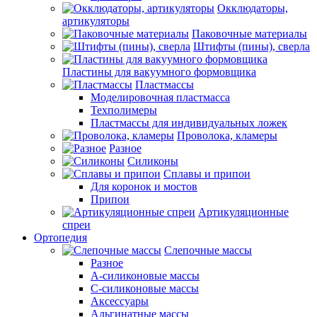
Окклюдаторы,
артикуляторы
Паковочные материалы
Штифты (пины), сверла
Пластины для вакуумного формовщика
Пластмассы
Моделировочная пластмасса
Техполимеры
Пластмассы для индивидуальных ложек
Проволока, кламеры
Разное
Силиконы
Сплавы и припои
Для коронок и мостов
Припои
Артикуляционные
спреи
Ортопедия
Слепочные массы
Разное
А-силиконовые массы
С-силиконовые массы
Аксессуары
Альгинатные массы