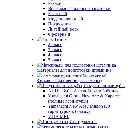
Разное
Восковые шаблоны и заготовки
Базисный
Моделировочный
Погружной
Литейный воск
Фрезерный
Гипсы
2 класс
3 класс
4 класс
5 класс
Материалы для подготовки штампика
Замковые крепления (аттачмены)
Искусственные зубы
АНИС Зубы 2-х слойные в бобинах
Yamahachi Gloria New Ace & Naperce
(полные гарнитуры)
Yamahachi New Ace / Million (20
гарнитуров в боксах)
VITA MFT
Инструменты