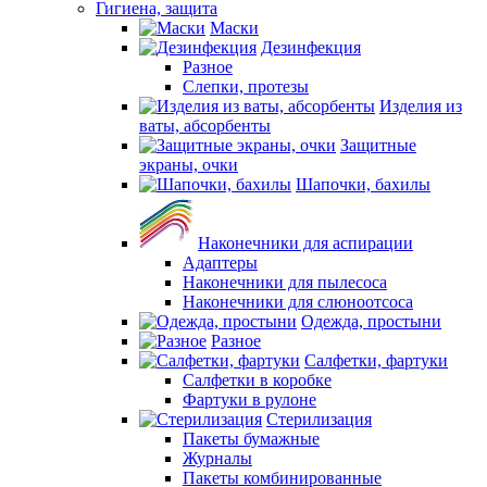
Гигиена, защита
Маски
Дезинфекция
Разное
Слепки, протезы
Изделия из
ваты, абсорбенты
Защитные
экраны, очки
Шапочки, бахилы
Наконечники для аспирации
Адаптеры
Наконечники для пылесоса
Наконечники для слюноотсоса
Одежда, простыни
Разное
Салфетки, фартуки
Салфетки в коробке
Фартуки в рулоне
Стерилизация
Пакеты бумажные
Журналы
Пакеты комбинированные