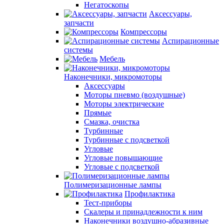
Негатоскопы
Аксессуары,
запчасти
Компрессоры
Аспирационные
системы
Мебель
Наконечники, микромоторы
Аксессуары
Моторы пневмо (воздушные)
Моторы электрические
Прямые
Смазка, очистка
Турбинные
Турбинные с подсветкой
Угловые
Угловые повышающие
Угловые с подсветкой
Полимеризационные лампы
Профилактика
Тест-приборы
Скалеры и принадлежности к ним
Наконечники воздушно-абразивные