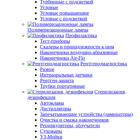
Турбинные с подсветкой
Угловые
Угловые повышающие
Угловые с подсветкой
Полимеризационные лампы
Профилактика
Тест-приборы
Скалеры и принадлежности к ним
Наконечники воздушно-абразивные
Наконечники Air-Flo
Рентгенодиагностика
Разное
Интраоральные датчики
Рентген-защита
Трубки портативные
Стерилизация,
дезинфекция
Автоклавы
Дистилляторы
Запечатывающие устройства (ламинаторы)
Очистка и смазка наконечников
Рециркуляторы, облучатели
Сухожары
УЗ-Мойки