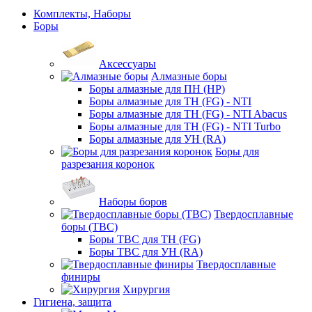
Комплекты, Наборы
Боры
Аксессуары
Алмазные боры
Боры алмазные для ПН (HP)
Боры алмазные для ТН (FG) - NTI
Боры алмазные для ТН (FG) - NTI Abacus
Боры алмазные для ТН (FG) - NTI Turbo
Боры алмазные для УН (RA)
Боры для
разрезания коронок
Наборы боров
Твердосплавные
боры (ТВС)
Боры ТВС для ТН (FG)
Боры ТВС для УН (RA)
Твердосплавные
финиры
Хирургия
Гигиена, защита