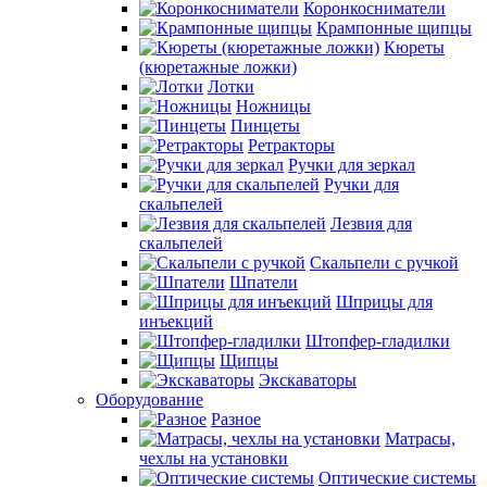
Коронкосниматели
Крампонные щипцы
Кюреты
(кюретажные ложки)
Лотки
Ножницы
Пинцеты
Ретракторы
Ручки для зеркал
Ручки для
скальпелей
Лезвия для
скальпелей
Скальпели с ручкой
Шпатели
Шприцы для
инъекций
Штопфер-гладилки
Щипцы
Экскаваторы
Оборудование
Разное
Матрасы,
чехлы на установки
Оптические системы