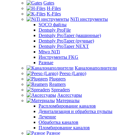
Gates
H-Files
K-Files
NiTi инструменты
SOCO файлы
Dentsply ProFile
Dentsply ProTaper (машинные)
Dentsply ProTaper (ручные)
Dentsply ProTaper NEXT
Mtwo NiTi
Инструменты FKG
Разные
Каналонаполнители
Peeso (Largo)
Pluggers
Reamers
Spreaders
Аксессуары
Материалы
Распломбирование каналов
Девитализация и обработка пульпы
Лечение
Обработка каналов
Пломбирование каналов
Разное