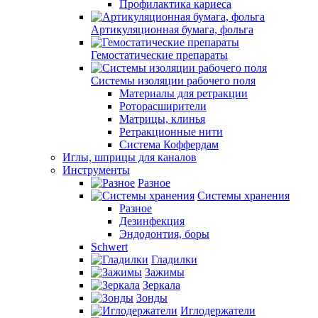
Профилактика кариеса
Артикуляционная бумага, фольга
Гемостатические препараты
Системы изоляции рабочего поля
Материалы для ретракции
Роторасширители
Матрицы, клинья
Ретракционные нити
Система Коффердам
Иглы, шприцы для каналов
Инструменты
Разное
Системы хранения
Разное
Дезинфекция
Эндодонтия, боры
Schwert
Гладилки
Зажимы
Зеркала
Зонды
Иглодержатели