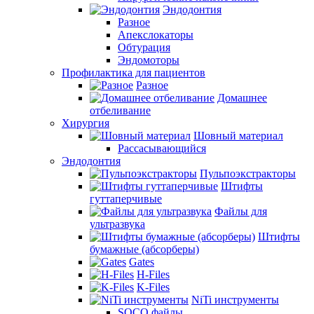
Эндодонтия
Разное
Апекслокаторы
Обтурация
Эндомоторы
Профилактика для пациентов
Разное
Домашнее
отбеливание
Хирургия
Шовный материал
Рассасывающийся
Эндодонтия
Пульпоэкстракторы
Штифты
гуттаперчивые
Файлы для
ультразвука
Штифты
бумажные (абсорберы)
Gates
H-Files
K-Files
NiTi инструменты
SOCO файлы