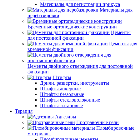
Материалы для регистрации прикуса
Материалы для
перебазировки
Временные ортопедические конструкции
Цементы
для постоянной фиксации
Цементы для
временной фиксации
Цементы двойного отверждения для постоянной
фиксации
Штифты
Дрили, развертки, инструменты
Штифты анкерные
Штифты беззольные
Штифты стекловолоконные
Штифты титановые
Терапия
Адгезивы
Протравочные гели
Пломбировочные
материалы
Пломбировочные цементы