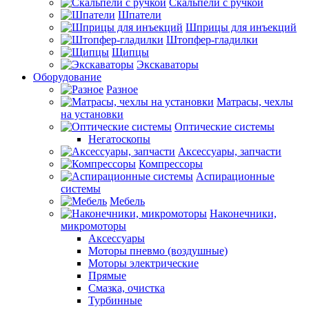
Скальпели с ручкой
Шпатели
Шприцы для инъекций
Штопфер-гладилки
Щипцы
Экскаваторы
Оборудование
Разное
Матрасы, чехлы
на установки
Оптические системы
Негатоскопы
Аксессуары, запчасти
Компрессоры
Аспирационные
системы
Мебель
Наконечники,
микромоторы
Аксессуары
Моторы пневмо (воздушные)
Моторы электрические
Прямые
Смазка, очистка
Турбинные