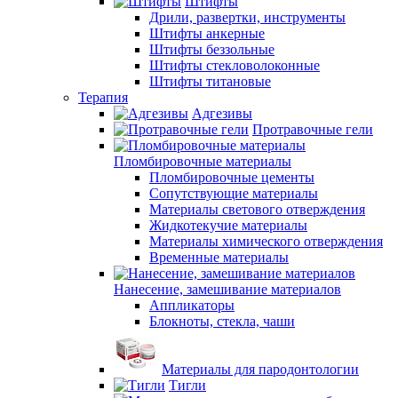
Штифты
Дрили, развертки, инструменты
Штифты анкерные
Штифты беззольные
Штифты стекловолоконные
Штифты титановые
Терапия
Адгезивы
Протравочные гели
Пломбировочные материалы
Пломбировочные цементы
Сопутствующие материалы
Материалы светового отверждения
Жидкотекучие материалы
Материалы химического отверждения
Временные материалы
Нанесение, замешивание материалов
Аппликаторы
Блокноты, стекла, чаши
Материалы для пародонтологии
Тигли