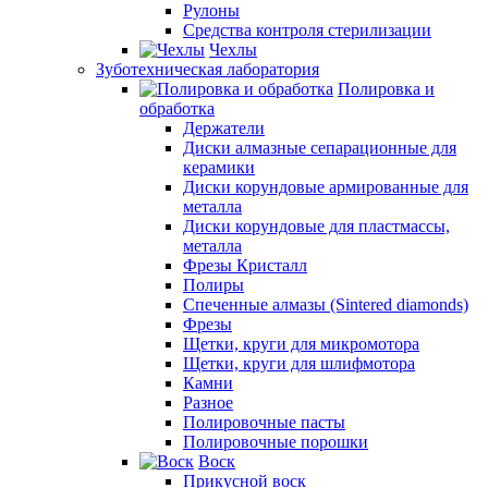
Рулоны
Средства контроля стерилизации
Чехлы
Зуботехническая лаборатория
Полировка и
обработка
Держатели
Диски алмазные сепарационные для
керамики
Диски корундовые армированные для
металла
Диски корундовые для пластмассы,
металла
Фрезы Кристалл
Полиры
Спеченные алмазы (Sintered diamonds)
Фрезы
Щетки, круги для микромотора
Щетки, круги для шлифмотора
Камни
Разное
Полировочные пасты
Полировочные порошки
Воск
Прикусной воск