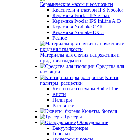
Керамические массы и композиты
Красители и глазури IPS Ivocolor
Керамика Ivoclar IPS e.max
Керамика Ivoclar IPS InLine A-D
Керамика Noritake CZR
Керамика Noritake EX-3
Разное
Материалы для снятия напряжения и
придания гладкости
Средства для
изоляции
Кисти,
палитры, расцветки
Кисти и аксессуары Smile Line
Кисти
Палитры
Расцветки
Кюветы, бюгеля
Трегеры
Оборудование
Вакуумформеры
Горелки
Пылесосы и боксы