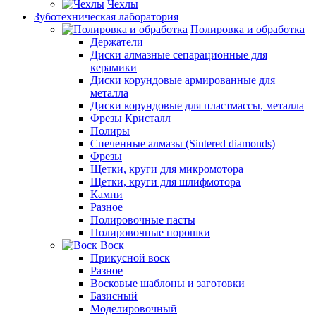
Чехлы
Зуботехническая лаборатория
Полировка и обработка
Держатели
Диски алмазные сепарационные для
керамики
Диски корундовые армированные для
металла
Диски корундовые для пластмассы, металла
Фрезы Кристалл
Полиры
Спеченные алмазы (Sintered diamonds)
Фрезы
Щетки, круги для микромотора
Щетки, круги для шлифмотора
Камни
Разное
Полировочные пасты
Полировочные порошки
Воск
Прикусной воск
Разное
Восковые шаблоны и заготовки
Базисный
Моделировочный