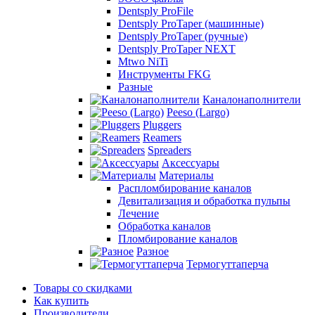
Dentsply ProFile
Dentsply ProTaper (машинные)
Dentsply ProTaper (ручные)
Dentsply ProTaper NEXT
Mtwo NiTi
Инструменты FKG
Разные
Каналонаполнители
Peeso (Largo)
Pluggers
Reamers
Spreaders
Аксессуары
Материалы
Распломбирование каналов
Девитализация и обработка пульпы
Лечение
Обработка каналов
Пломбирование каналов
Разное
Термогуттаперча
Товары со скидками
Как купить
Производители