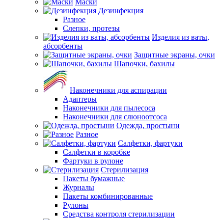
Маски
Дезинфекция
Разное
Слепки, протезы
Изделия из ваты,
абсорбенты
Защитные экраны, очки
Шапочки, бахилы
Наконечники для аспирации
Адаптеры
Наконечники для пылесоса
Наконечники для слюноотсоса
Одежда, простыни
Разное
Салфетки, фартуки
Салфетки в коробке
Фартуки в рулоне
Стерилизация
Пакеты бумажные
Журналы
Пакеты комбинированные
Рулоны
Средства контроля стерилизации