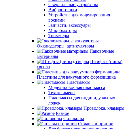
Сверлильные устройства
Вибростолики
Устройства для моделирования
восками
Запчасти, аксессуары
Микромоторы
Триммеры
Окклюдаторы, артикуляторы
Паковочные
материалы
Штифты (пины),
сверла
Пластины для вакуумного формовщика
Пластмассы
Моделировочная пластмасса
Техполимеры
Пластмассы для индивидуальных
ложек
Проволока, кламеры
Разное
Силиконы
Сплавы и припои
Для бюгельного протезирования