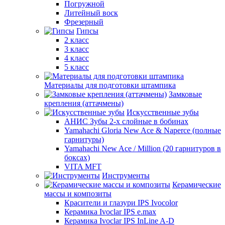
Погружной
Литейный воск
Фрезерный
Гипсы
2 класс
3 класс
4 класс
5 класс
Материалы для подготовки штампика
Замковые
крепления (аттачмены)
Искусственные зубы
АНИС Зубы 2-х слойные в бобинах
Yamahachi Gloria New Ace & Naperce (полные
гарнитуры)
Yamahachi New Ace / Million (20 гарнитуров в
боксах)
VITA MFT
Инструменты
Керамические
массы и композиты
Красители и глазури IPS Ivocolor
Керамика Ivoclar IPS e.max
Керамика Ivoclar IPS InLine A-D