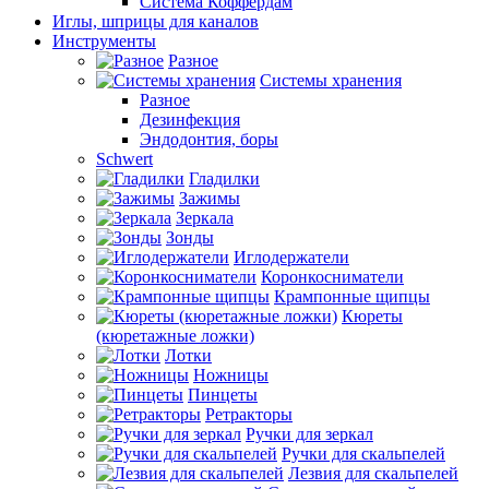
Система Коффердам
Иглы, шприцы для каналов
Инструменты
Разное
Системы хранения
Разное
Дезинфекция
Эндодонтия, боры
Schwert
Гладилки
Зажимы
Зеркала
Зонды
Иглодержатели
Коронкосниматели
Крампонные щипцы
Кюреты
(кюретажные ложки)
Лотки
Ножницы
Пинцеты
Ретракторы
Ручки для зеркал
Ручки для скальпелей
Лезвия для скальпелей