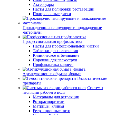
Аксессуары
Пасты для полировки реставраций
Полировочные диски
Прокладочно-изолирующие и подкладочные
материалы
Профессиональная профилактика
Пасты для профессиональной чистки
Таблетки для полоскания
Клиническое отбеливание
Порошки для пескоструя
Профилактика кариеса
Артикуляционная бумага, фольга
Гемостатические
препараты
Системы
изоляции рабочего поля
Материалы для ретракции
Роторасширители
Матрицы, клинья
Ретракционные нити