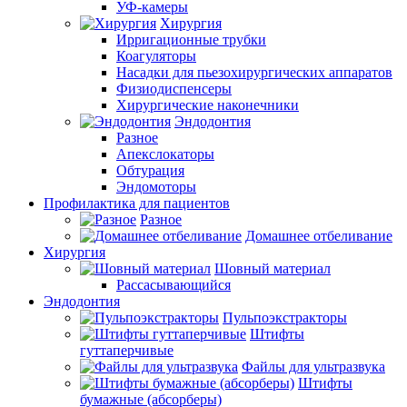
УФ-камеры
Хирургия
Ирригационные трубки
Коагуляторы
Насадки для пьезохирургических аппаратов
Физиодиспенсеры
Хирургические наконечники
Эндодонтия
Разное
Апекслокаторы
Обтурация
Эндомоторы
Профилактика для пациентов
Разное
Домашнее отбеливание
Хирургия
Шовный материал
Рассасывающийся
Эндодонтия
Пульпоэкстракторы
Штифты
гуттаперчивые
Файлы для ультразвука
Штифты
бумажные (абсорберы)