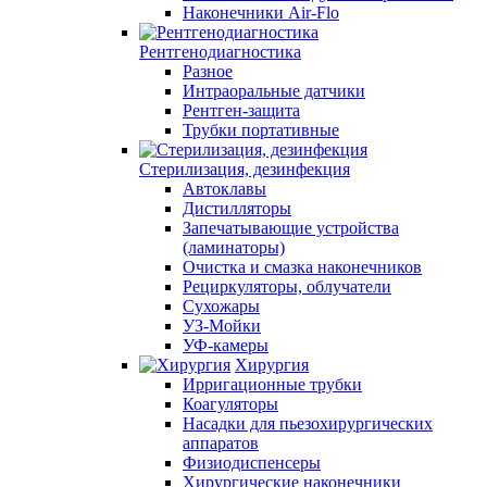
Наконечники Air-Flo
Рентгенодиагностика
Разное
Интраоральные датчики
Рентген-защита
Трубки портативные
Стерилизация, дезинфекция
Автоклавы
Дистилляторы
Запечатывающие устройства
(ламинаторы)
Очистка и смазка наконечников
Рециркуляторы, облучатели
Сухожары
УЗ-Мойки
УФ-камеры
Хирургия
Ирригационные трубки
Коагуляторы
Насадки для пьезохирургических
аппаратов
Физиодиспенсеры
Хирургические наконечники