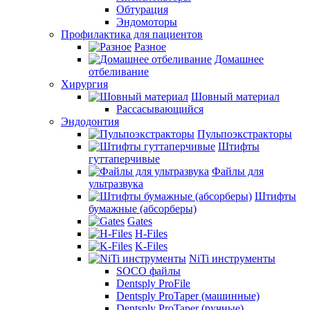
Обтурация
Эндомоторы
Профилактика для пациентов
Разное
Домашнее
отбеливание
Хирургия
Шовный материал
Рассасывающийся
Эндодонтия
Пульпоэкстракторы
Штифты
гуттаперчивые
Файлы для
ультразвука
Штифты
бумажные (абсорберы)
Gates
H-Files
K-Files
NiTi инструменты
SOCO файлы
Dentsply ProFile
Dentsply ProTaper (машинные)
Dentsply ProTaper (ручные)