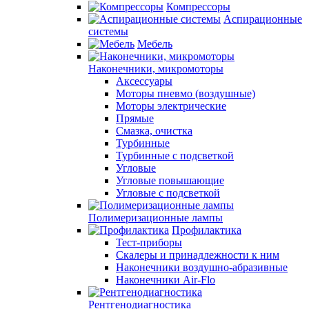
Компрессоры
Аспирационные
системы
Мебель
Наконечники, микромоторы
Аксессуары
Моторы пневмо (воздушные)
Моторы электрические
Прямые
Смазка, очистка
Турбинные
Турбинные с подсветкой
Угловые
Угловые повышающие
Угловые с подсветкой
Полимеризационные лампы
Профилактика
Тест-приборы
Скалеры и принадлежности к ним
Наконечники воздушно-абразивные
Наконечники Air-Flo
Рентгенодиагностика