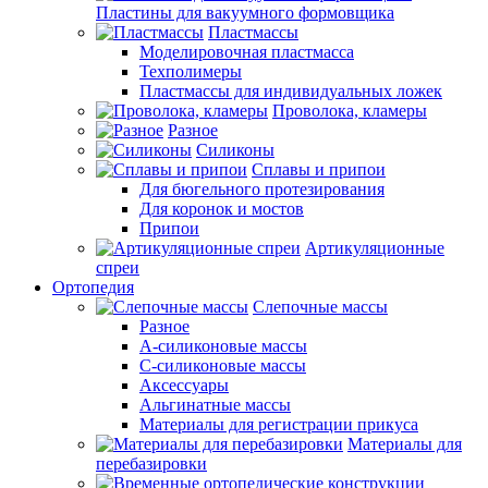
Пластины для вакуумного формовщика
Пластмассы
Моделировочная пластмасса
Техполимеры
Пластмассы для индивидуальных ложек
Проволока, кламеры
Разное
Силиконы
Сплавы и припои
Для бюгельного протезирования
Для коронок и мостов
Припои
Артикуляционные
спреи
Ортопедия
Слепочные массы
Разное
А-силиконовые массы
С-силиконовые массы
Аксессуары
Альгинатные массы
Материалы для регистрации прикуса
Материалы для
перебазировки