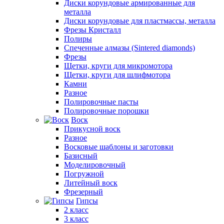
Диски корундовые армированные для
металла
Диски корундовые для пластмассы, металла
Фрезы Кристалл
Полиры
Спеченные алмазы (Sintered diamonds)
Фрезы
Щетки, круги для микромотора
Щетки, круги для шлифмотора
Камни
Разное
Полировочные пасты
Полировочные порошки
Воск
Прикусной воск
Разное
Восковые шаблоны и заготовки
Базисный
Моделировочный
Погружной
Литейный воск
Фрезерный
Гипсы
2 класс
3 класс