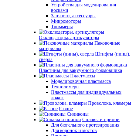
Устройства для моделирования
восками
Запчасти, аксессуары
Микромоторы
Триммеры
Окклюдаторы, артикуляторы
Паковочные
материалы
Штифты (пины),
сверла
Пластины для вакуумного формовщика
Пластмассы
Моделировочная пластмасса
Техполимеры
Пластмассы для индивидуальных
ложек
Проволока, кламеры
Разное
Силиконы
Сплавы и припои
Для бюгельного протезирования
Для коронок и мостов
Припои