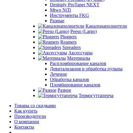
Dentsply ProTaper NEXT
Mtwo NiTi
Инструменты FKG
Разные
Каналонаполнители
Peeso (Largo)
Pluggers
Reamers
Spreaders
Аксессуары
Материалы
Распломбирование каналов
Девитализация и обработка пульпы
Лечение
Обработка каналов
Пломбирование каналов
Разное
Термогуттаперча
Товары со скидками
Как купить
Производители
О компании
Контакты