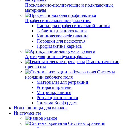
Прокладочно-изолирующие и подкладочные
материалы
Профессиональная профилактика
Пасты для профессиональной чистки
Таблетки для полоскания
Клиническое отбеливание
Порошки для пескоструя
Профилактика кариеса
Артикуляционная бумага, фольга
Гемостатические
препараты
Системы
изоляции рабочего поля
Материалы для ретракции
Роторасширители
Матрицы, клинья
Ретракционные нити
Система Коффердам
Иглы, шприцы для каналов
Инструменты
Разное
Системы хранения