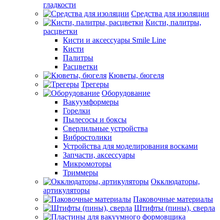
гладкости
Средства для изоляции
Кисти, палитры,
расцветки
Кисти и аксессуары Smile Line
Кисти
Палитры
Расцветки
Кюветы, бюгеля
Трегеры
Оборудование
Вакуумформеры
Горелки
Пылесосы и боксы
Сверлильные устройства
Вибростолики
Устройства для моделирования восками
Запчасти, аксессуары
Микромоторы
Триммеры
Окклюдаторы,
артикуляторы
Паковочные материалы
Штифты (пины), сверла