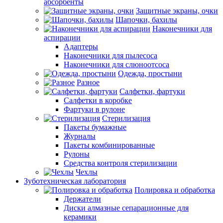
абсорбенты
Защитные экраны, очки
Шапочки, бахилы
Наконечники для
аспирации
Адаптеры
Наконечники для пылесоса
Наконечники для слюноотсоса
Одежда, простыни
Разное
Салфетки, фартуки
Салфетки в коробке
Фартуки в рулоне
Стерилизация
Пакеты бумажные
Журналы
Пакеты комбинированные
Рулоны
Средства контроля стерилизации
Чехлы
Зуботехническая лаборатория
Полировка и обработка
Держатели
Диски алмазные сепарационные для
керамики