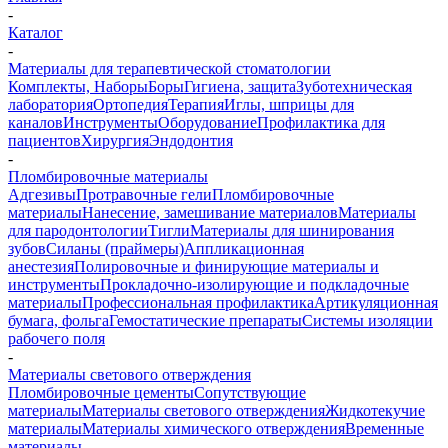
-
Каталог
-
Материалы для терапевтической стоматологии
Комплекты, Наборы
Боры
Гигиена, защита
Зуботехническая
лаборатория
Ортопедия
Терапия
Иглы, шприцы для
каналов
Инструменты
Оборудование
Профилактика для
пациентов
Хирургия
Эндодонтия
-
Пломбировочные материалы
Адгезивы
Протравочные гели
Пломбировочные
материалы
Нанесение, замешивание материалов
Материалы
для пародонтологии
Тигли
Материалы для шинирования
зубов
Силаны (праймеры)
Аппликационная
анестезия
Полировочные и финирующие материалы и
инструменты
Прокладочно-изолирующие и подкладочные
материалы
Профессиональная профилактика
Артикуляционная
бумага, фольга
Гемостатические препараты
Системы изоляции
рабочего поля
-
Материалы светового отверждения
Пломбировочные цементы
Сопутствующие
материалы
Материалы светового отверждения
Жидкотекучие
материалы
Материалы химического отверждения
Временные
материалы