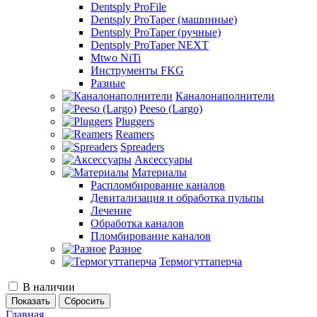
Dentsply ProFile
Dentsply ProTaper (машинные)
Dentsply ProTaper (ручные)
Dentsply ProTaper NEXT
Mtwo NiTi
Инструменты FKG
Разные
Каналонаполнители
Peeso (Largo)
Pluggers
Reamers
Spreaders
Аксессуары
Материалы
Распломбирование каналов
Девитализация и обработка пульпы
Лечение
Обработка каналов
Пломбирование каналов
Разное
Термогуттаперча
В наличии
Сбросить
Главная