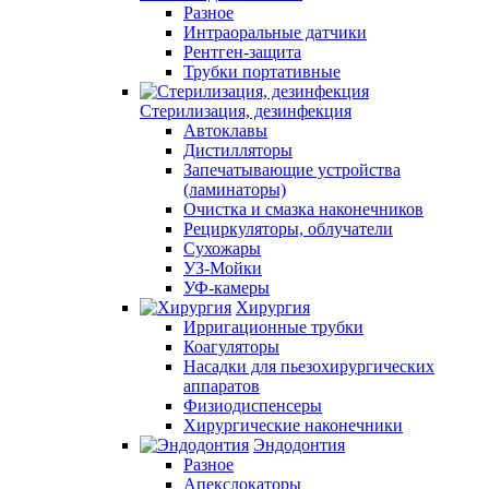
Разное
Интраоральные датчики
Рентген-защита
Трубки портативные
Стерилизация, дезинфекция
Автоклавы
Дистилляторы
Запечатывающие устройства
(ламинаторы)
Очистка и смазка наконечников
Рециркуляторы, облучатели
Сухожары
УЗ-Мойки
УФ-камеры
Хирургия
Ирригационные трубки
Коагуляторы
Насадки для пьезохирургических
аппаратов
Физиодиспенсеры
Хирургические наконечники
Эндодонтия
Разное
Апекслокаторы