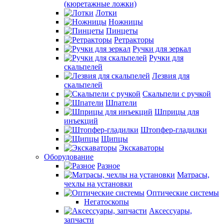
(кюретажные ложки)
Лотки
Ножницы
Пинцеты
Ретракторы
Ручки для зеркал
Ручки для
скальпелей
Лезвия для
скальпелей
Скальпели с ручкой
Шпатели
Шприцы для
инъекций
Штопфер-гладилки
Щипцы
Экскаваторы
Оборудование
Разное
Матрасы,
чехлы на установки
Оптические системы
Негатоскопы
Аксессуары,
запчасти