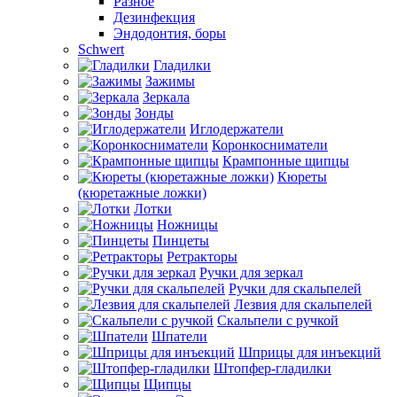
Разное
Дезинфекция
Эндодонтия, боры
Schwert
Гладилки
Зажимы
Зеркала
Зонды
Иглодержатели
Коронкосниматели
Крампонные щипцы
Кюреты
(кюретажные ложки)
Лотки
Ножницы
Пинцеты
Ретракторы
Ручки для зеркал
Ручки для скальпелей
Лезвия для скальпелей
Скальпели с ручкой
Шпатели
Шприцы для инъекций
Штопфер-гладилки
Щипцы