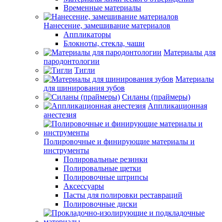
Временные материалы
Нанесение, замешивание материалов
Аппликаторы
Блокноты, стекла, чаши
Материалы для
пародонтологии
Тигли
Материалы
для шинирования зубов
Силаны (праймеры)
Аппликационная
анестезия
Полировочные и финирующие материалы и
инструменты
Полировальные резинки
Полировальные щетки
Полировочные штрипсы
Аксессуары
Пасты для полировки реставраций
Полировочные диски