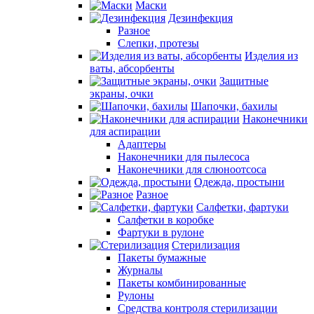
Маски
Дезинфекция
Разное
Слепки, протезы
Изделия из
ваты, абсорбенты
Защитные
экраны, очки
Шапочки, бахилы
Наконечники
для аспирации
Адаптеры
Наконечники для пылесоса
Наконечники для слюноотсоса
Одежда, простыни
Разное
Салфетки, фартуки
Салфетки в коробке
Фартуки в рулоне
Стерилизация
Пакеты бумажные
Журналы
Пакеты комбинированные
Рулоны
Средства контроля стерилизации