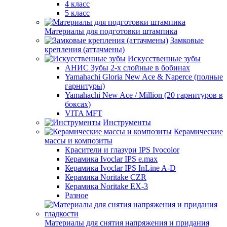
4 класс
5 класс
Материалы для подготовки штампика
Замковые
крепления (аттачмены)
Искусственные зубы
АНИС Зубы 2-х слойные в бобинах
Yamahachi Gloria New Ace & Naperce (полные
гарнитуры)
Yamahachi New Ace / Million (20 гарнитуров в
боксах)
VITA MFT
Инструменты
Керамические
массы и композиты
Красители и глазури IPS Ivocolor
Керамика Ivoclar IPS e.max
Керамика Ivoclar IPS InLine A-D
Керамика Noritake CZR
Керамика Noritake EX-3
Разное
Материалы для снятия напряжения и придания