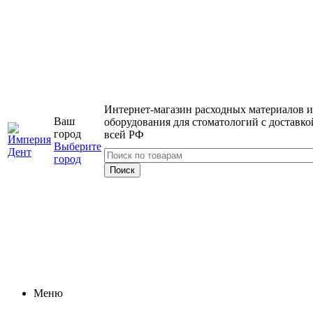
Интернет-магазин расходных материалов и
Ваш
оборудования для стоматологий с доставко
город
всей РФ
Выберите
город
Меню