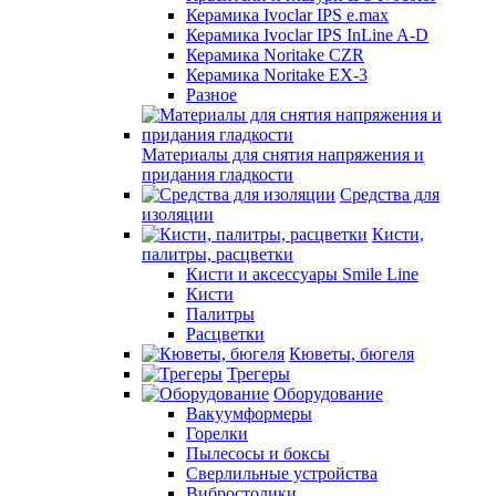
Керамика Ivoclar IPS e.max
Керамика Ivoclar IPS InLine A-D
Керамика Noritake CZR
Керамика Noritake EX-3
Разное
Материалы для снятия напряжения и
придания гладкости
Средства для
изоляции
Кисти,
палитры, расцветки
Кисти и аксессуары Smile Line
Кисти
Палитры
Расцветки
Кюветы, бюгеля
Трегеры
Оборудование
Вакуумформеры
Горелки
Пылесосы и боксы
Сверлильные устройства
Вибростолики