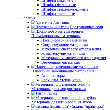
Штифты анкерные
Штифты беззольные
Штифты стекловолоконные
Штифты титановые
Терапия
Адгезивы
Протравочные гели
Пломбировочные материалы
Пломбировочные цементы
Сопутствующие материалы
Материалы светового отверждения
Жидкотекучие материалы
Материалы химического отверждения
Временные материалы
Нанесение, замешивание материалов
Аппликаторы
Блокноты, стекла, чаши
Материалы для пародонтологии
Тигли
Материалы для шинирования зубов
Силаны (праймеры)