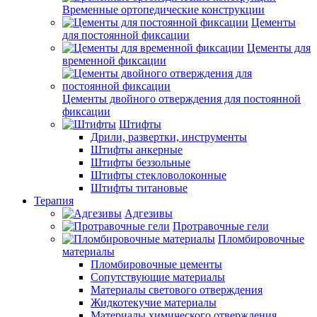
Временные ортопедические конструкции
Цементы
для постоянной фиксации
Цементы для
временной фиксации
Цементы двойного отверждения для постоянной
фиксации
Штифты
Дрили, развертки, инструменты
Штифты анкерные
Штифты беззольные
Штифты стекловолоконные
Штифты титановые
Терапия
Адгезивы
Протравочные гели
Пломбировочные
материалы
Пломбировочные цементы
Сопутствующие материалы
Материалы светового отверждения
Жидкотекучие материалы
Материалы химического отверждения