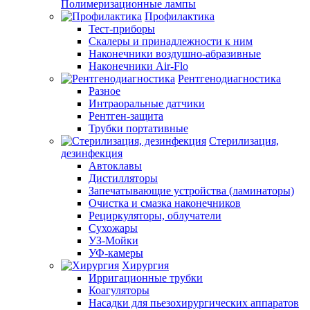
Полимеризационные лампы
Профилактика
Тест-приборы
Скалеры и принадлежности к ним
Наконечники воздушно-абразивные
Наконечники Air-Flo
Рентгенодиагностика
Разное
Интраоральные датчики
Рентген-защита
Трубки портативные
Стерилизация,
дезинфекция
Автоклавы
Дистилляторы
Запечатывающие устройства (ламинаторы)
Очистка и смазка наконечников
Рециркуляторы, облучатели
Сухожары
УЗ-Мойки
УФ-камеры
Хирургия
Ирригационные трубки
Коагуляторы
Насадки для пьезохирургических аппаратов