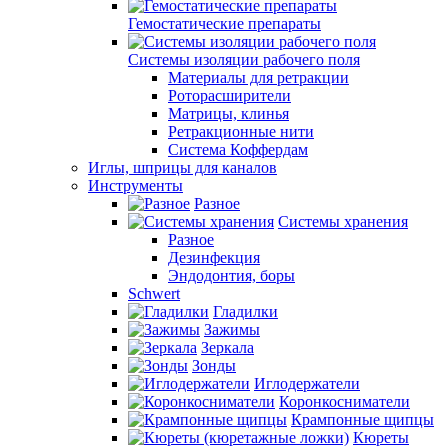
Гемостатические препараты
Системы изоляции рабочего поля
Материалы для ретракции
Роторасширители
Матрицы, клинья
Ретракционные нити
Система Коффердам
Иглы, шприцы для каналов
Инструменты
Разное
Системы хранения
Разное
Дезинфекция
Эндодонтия, боры
Schwert
Гладилки
Зажимы
Зеркала
Зонды
Иглодержатели
Коронкосниматели
Крампонные щипцы
Кюреты