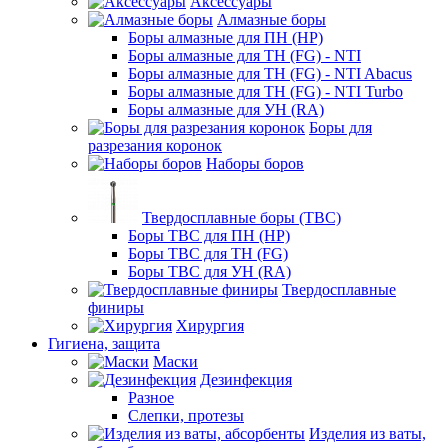
Аксессуары
Алмазные боры
Боры алмазные для ПН (HP)
Боры алмазные для ТН (FG) - NTI
Боры алмазные для ТН (FG) - NTI Abacus
Боры алмазные для ТН (FG) - NTI Turbo
Боры алмазные для УН (RA)
Боры для
разрезания коронок
Наборы боров
Твердосплавные боры (ТВС)
Боры ТВС для ПН (HP)
Боры ТВС для ТН (FG)
Боры ТВС для УН (RA)
Твердосплавные
финиры
Хирургия
Гигиена, защита
Маски
Дезинфекция
Разное
Слепки, протезы
Изделия из ваты,