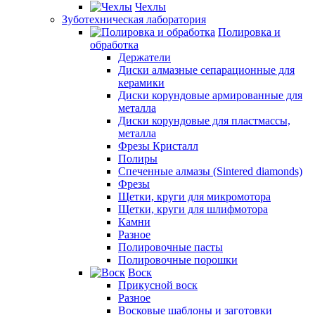
Чехлы
Зуботехническая лаборатория
Полировка и
обработка
Держатели
Диски алмазные сепарационные для
керамики
Диски корундовые армированные для
металла
Диски корундовые для пластмассы,
металла
Фрезы Кристалл
Полиры
Спеченные алмазы (Sintered diamonds)
Фрезы
Щетки, круги для микромотора
Щетки, круги для шлифмотора
Камни
Разное
Полировочные пасты
Полировочные порошки
Воск
Прикусной воск
Разное
Восковые шаблоны и заготовки