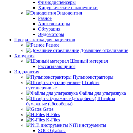
Физиодиспенсеры
Хирургические наконечники
Эндодонтия
Разное
Апекслокаторы
Обтурация
Эндомоторы
Профилактика для пациентов
Разное
Домашнее отбеливание
Хирургия
Шовный материал
Рассасывающийся
Эндодонтия
Пульпоэкстракторы
Штифты
гуттаперчивые
Файлы для ультразвука
Штифты
бумажные (абсорберы)
Gates
H-Files
K-Files
NiTi инструменты
SOCO файлы