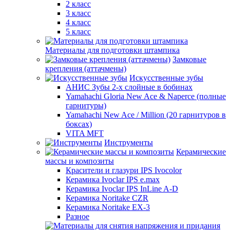
2 класс
3 класс
4 класс
5 класс
Материалы для подготовки штампика
Замковые
крепления (аттачмены)
Искусственные зубы
АНИС Зубы 2-х слойные в бобинах
Yamahachi Gloria New Ace & Naperce (полные
гарнитуры)
Yamahachi New Ace / Million (20 гарнитуров в
боксах)
VITA MFT
Инструменты
Керамические
массы и композиты
Красители и глазури IPS Ivocolor
Керамика Ivoclar IPS e.max
Керамика Ivoclar IPS InLine A-D
Керамика Noritake CZR
Керамика Noritake EX-3
Разное