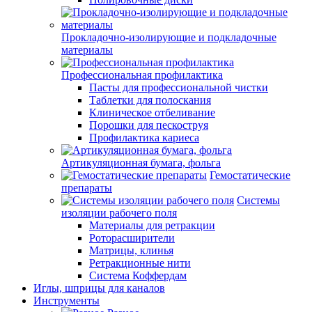
Прокладочно-изолирующие и подкладочные
материалы
Профессиональная профилактика
Пасты для профессиональной чистки
Таблетки для полоскания
Клиническое отбеливание
Порошки для пескоструя
Профилактика кариеса
Артикуляционная бумага, фольга
Гемостатические
препараты
Системы
изоляции рабочего поля
Материалы для ретракции
Роторасширители
Матрицы, клинья
Ретракционные нити
Система Коффердам
Иглы, шприцы для каналов
Инструменты