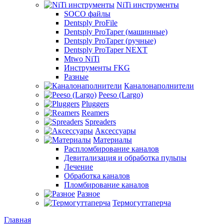
NiTi инструменты
SOCO файлы
Dentsply ProFile
Dentsply ProTaper (машинные)
Dentsply ProTaper (ручные)
Dentsply ProTaper NEXT
Mtwo NiTi
Инструменты FKG
Разные
Каналонаполнители
Peeso (Largo)
Pluggers
Reamers
Spreaders
Аксессуары
Материалы
Распломбирование каналов
Девитализация и обработка пульпы
Лечение
Обработка каналов
Пломбирование каналов
Разное
Термогуттаперча
Главная