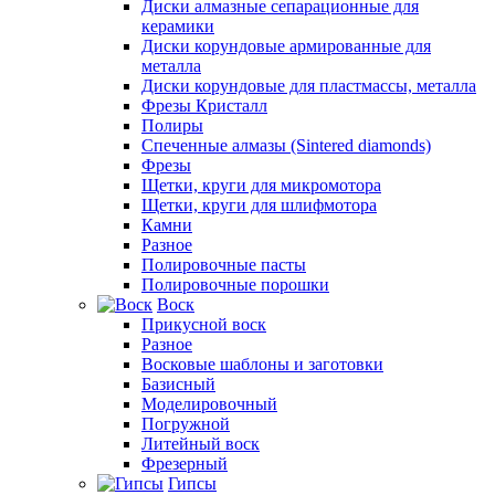
Диски алмазные сепарационные для
керамики
Диски корундовые армированные для
металла
Диски корундовые для пластмассы, металла
Фрезы Кристалл
Полиры
Спеченные алмазы (Sintered diamonds)
Фрезы
Щетки, круги для микромотора
Щетки, круги для шлифмотора
Камни
Разное
Полировочные пасты
Полировочные порошки
Воск
Прикусной воск
Разное
Восковые шаблоны и заготовки
Базисный
Моделировочный
Погружной
Литейный воск
Фрезерный
Гипсы