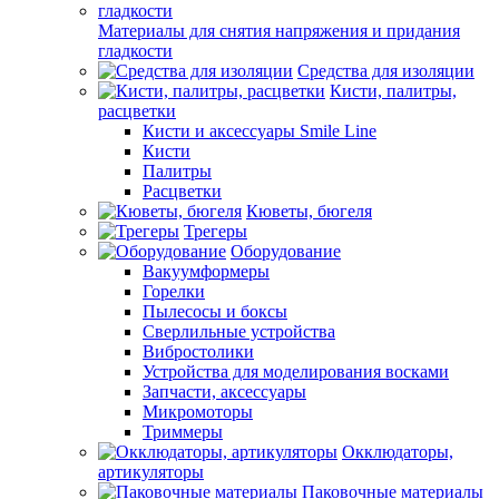
Материалы для снятия напряжения и придания
гладкости
Средства для изоляции
Кисти, палитры,
расцветки
Кисти и аксессуары Smile Line
Кисти
Палитры
Расцветки
Кюветы, бюгеля
Трегеры
Оборудование
Вакуумформеры
Горелки
Пылесосы и боксы
Сверлильные устройства
Вибростолики
Устройства для моделирования восками
Запчасти, аксессуары
Микромоторы
Триммеры
Окклюдаторы,
артикуляторы
Паковочные материалы