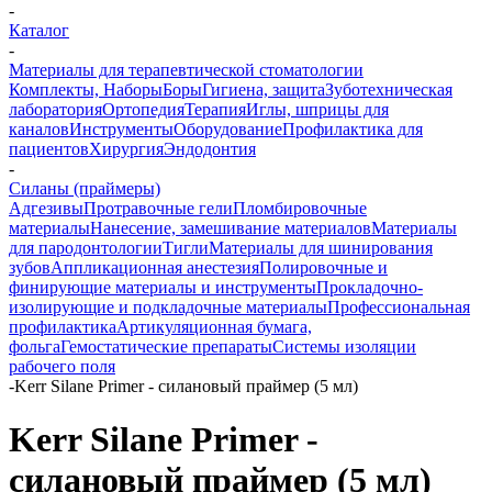
-
Каталог
-
Материалы для терапевтической стоматологии
Комплекты, Наборы
Боры
Гигиена, защита
Зуботехническая
лаборатория
Ортопедия
Терапия
Иглы, шприцы для
каналов
Инструменты
Оборудование
Профилактика для
пациентов
Хирургия
Эндодонтия
-
Силаны (праймеры)
Адгезивы
Протравочные гели
Пломбировочные
материалы
Нанесение, замешивание материалов
Материалы
для пародонтологии
Тигли
Материалы для шинирования
зубов
Аппликационная анестезия
Полировочные и
финирующие материалы и инструменты
Прокладочно-
изолирующие и подкладочные материалы
Профессиональная
профилактика
Артикуляционная бумага,
фольга
Гемостатические препараты
Системы изоляции
рабочего поля
-
Kerr Silane Primer - силановый праймер (5 мл)
Kerr Silane Primer -
силановый праймер (5 мл)