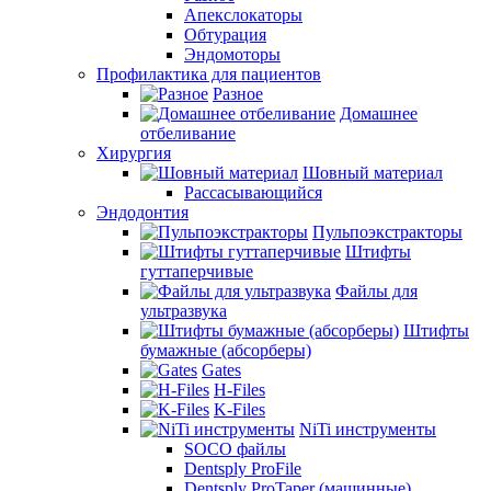
Апекслокаторы
Обтурация
Эндомоторы
Профилактика для пациентов
Разное
Домашнее
отбеливание
Хирургия
Шовный материал
Рассасывающийся
Эндодонтия
Пульпоэкстракторы
Штифты
гуттаперчивые
Файлы для
ультразвука
Штифты
бумажные (абсорберы)
Gates
H-Files
K-Files
NiTi инструменты
SOCO файлы
Dentsply ProFile
Dentsply ProTaper (машинные)