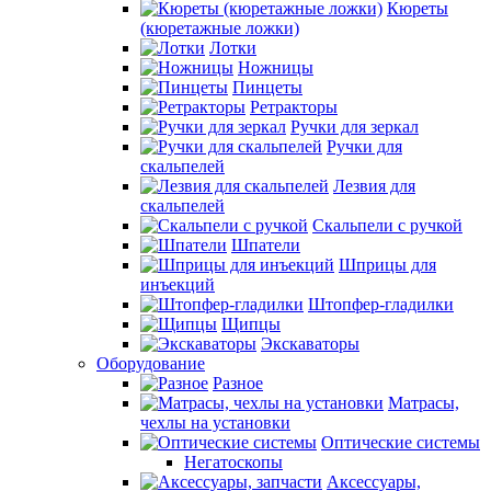
Кюреты
(кюретажные ложки)
Лотки
Ножницы
Пинцеты
Ретракторы
Ручки для зеркал
Ручки для
скальпелей
Лезвия для
скальпелей
Скальпели с ручкой
Шпатели
Шприцы для
инъекций
Штопфер-гладилки
Щипцы
Экскаваторы
Оборудование
Разное
Матрасы,
чехлы на установки
Оптические системы
Негатоскопы
Аксессуары,