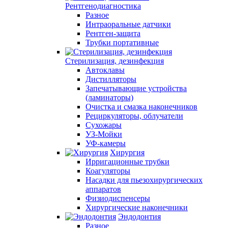
Рентгенодиагностика
Разное
Интраоральные датчики
Рентген-защита
Трубки портативные
Стерилизация, дезинфекция
Автоклавы
Дистилляторы
Запечатывающие устройства
(ламинаторы)
Очистка и смазка наконечников
Рециркуляторы, облучатели
Сухожары
УЗ-Мойки
УФ-камеры
Хирургия
Ирригационные трубки
Коагуляторы
Насадки для пьезохирургических
аппаратов
Физиодиспенсеры
Хирургические наконечники
Эндодонтия
Разное