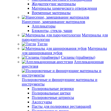
Жидкотекучие материалы
Материалы химического отверждения
Временные материалы
Нанесение, замешивание материалов
Аппликаторы
Блокноты, стекла, чаши
Материалы для
пародонтологии
Тигли
Материалы
для шинирования зубов
Силаны (праймеры)
Аппликационная
анестезия
Полировочные и финирующие материалы и
инструменты
Полировальные резинки
Полировальные щетки
Полировочные штрипсы
Аксессуары
Пасты для полировки реставраций
Полировочные диски