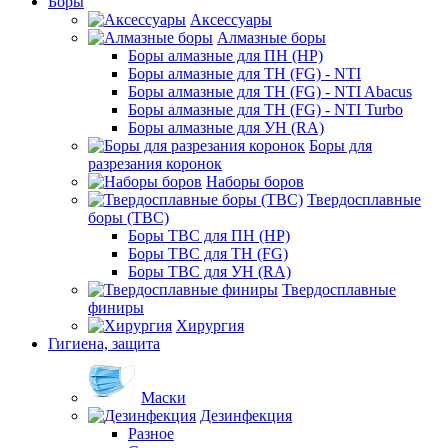
Боры
Аксессуары
Алмазные боры
Боры алмазные для ПН (HP)
Боры алмазные для ТН (FG) - NTI
Боры алмазные для ТН (FG) - NTI Abacus
Боры алмазные для ТН (FG) - NTI Turbo
Боры алмазные для УН (RA)
Боры для
разрезания коронок
Наборы боров
Твердосплавные
боры (ТВС)
Боры ТВС для ПН (HP)
Боры ТВС для ТН (FG)
Боры ТВС для УН (RA)
Твердосплавные
финиры
Хирургия
Гигиена, защита
Маски
Дезинфекция
Разное