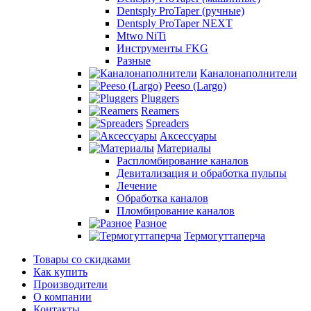
Dentsply ProTaper (ручные)
Dentsply ProTaper NEXT
Mtwo NiTi
Инструменты FKG
Разные
Каналонаполнители
Peeso (Largo)
Pluggers
Reamers
Spreaders
Аксессуары
Материалы
Распломбирование каналов
Девитализация и обработка пульпы
Лечение
Обработка каналов
Пломбирование каналов
Разное
Термогуттаперча
Товары со скидками
Как купить
Производители
О компании
Контакты