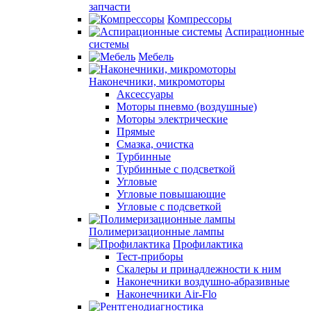
запчасти
Компрессоры
Аспирационные
системы
Мебель
Наконечники, микромоторы
Аксессуары
Моторы пневмо (воздушные)
Моторы электрические
Прямые
Смазка, очистка
Турбинные
Турбинные с подсветкой
Угловые
Угловые повышающие
Угловые с подсветкой
Полимеризационные лампы
Профилактика
Тест-приборы
Скалеры и принадлежности к ним
Наконечники воздушно-абразивные
Наконечники Air-Flo