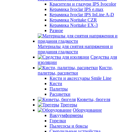
Красители и глазури IPS Ivocolor
Керамика Ivoclar IPS e.max
Керамика Ivoclar IPS InLine A-D
Керамика Noritake CZR
Керамика Noritake EX-3
Разное
Материалы для снятия напряжения и
придания гладкости
Средства для
изоляции
Кисти,
палитры, расцветки
Кисти и аксессуары Smile Line
Кисти
Палитры
Расцветки
Кюветы, бюгеля
Трегеры
Оборудование
Вакуумформеры
Горелки
Пылесосы и боксы
Сверлильные устройства