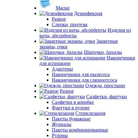
Маски
Дезинфекция
Разное
Слепки, протезы
Изделия из
ваты, абсорбенты
Защитные
экраны, очки
Шапочки, бахилы
Наконечники
для аспирации
Адаптеры
Наконечники для пылесоса
Наконечники для слюноотсоса
Одежда, простыни
Разное
Салфетки, фартуки
Салфетки в коробке
Фартуки в рулоне
Стерилизация
Пакеты бумажные
Журналы
Пакеты комбинированные
Рулоны