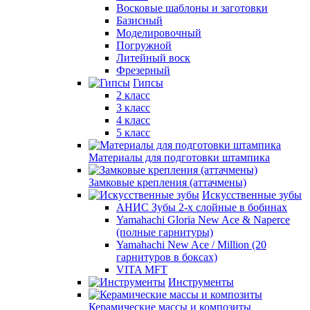
Восковые шаблоны и заготовки
Базисный
Моделировочный
Погружной
Литейный воск
Фрезерный
Гипсы
2 класс
3 класс
4 класс
5 класс
Материалы для подготовки штампика
Замковые крепления (аттачмены)
Искусственные зубы
АНИС Зубы 2-х слойные в бобинах
Yamahachi Gloria New Ace & Naperce
(полные гарнитуры)
Yamahachi New Ace / Million (20
гарнитуров в боксах)
VITA MFT
Инструменты
Керамические массы и композиты