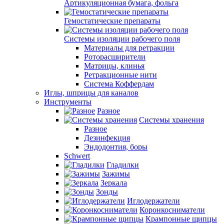
Артикуляционная бумага, фольга
Гемостатические препараты
Системы изоляции рабочего поля
Материалы для ретракции
Роторасширители
Матрицы, клинья
Ретракционные нити
Система Коффердам
Иглы, шприцы для каналов
Инструменты
Разное
Системы хранения
Разное
Дезинфекция
Эндодонтия, боры
Schwert
Гладилки
Зажимы
Зеркала
Зонды
Иглодержатели
Коронкосниматели
Крампонные щипцы