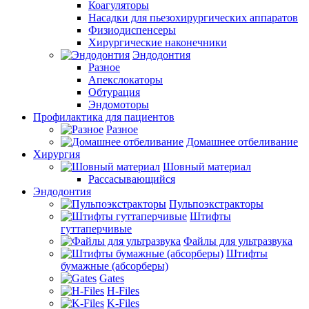
Коагуляторы
Насадки для пьезохирургических аппаратов
Физиодиспенсеры
Хирургические наконечники
Эндодонтия
Разное
Апекслокаторы
Обтурация
Эндомоторы
Профилактика для пациентов
Разное
Домашнее отбеливание
Хирургия
Шовный материал
Рассасывающийся
Эндодонтия
Пульпоэкстракторы
Штифты
гуттаперчивые
Файлы для ультразвука
Штифты
бумажные (абсорберы)
Gates
H-Files
K-Files