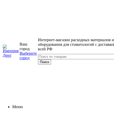
Интернет-магазин расходных материалов и
Ваш
оборудования для стоматологий с доставко
город
всей РФ
Выберите
город
Меню