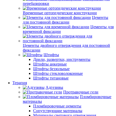
перебазировки
Временные ортопедические конструкции
Цементы
для постоянной фиксации
Цементы для
временной фиксации
Цементы двойного отверждения для постоянной
фиксации
Штифты
Дрили, развертки, инструменты
Штифты анкерные
Штифты беззольные
Штифты стекловолоконные
Штифты титановые
Терапия
Адгезивы
Протравочные гели
Пломбировочные
материалы
Пломбировочные цементы
Сопутствующие материалы
Материалы светового отверждения