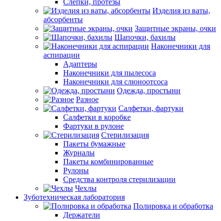
Слепки, протезы
Изделия из ваты,
абсорбенты
Защитные экраны, очки
Шапочки, бахилы
Наконечники для
аспирации
Адаптеры
Наконечники для пылесоса
Наконечники для слюноотсоса
Одежда, простыни
Разное
Салфетки, фартуки
Салфетки в коробке
Фартуки в рулоне
Стерилизация
Пакеты бумажные
Журналы
Пакеты комбинированные
Рулоны
Средства контроля стерилизации
Чехлы
Зуботехническая лаборатория
Полировка и обработка
Держатели