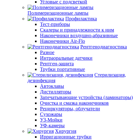
Угловые с подсветкой
Полимеризационные лампы
Профилактика
Тест-приборы
Скалеры и принадлежности к ним
Наконечники воздушно-абразивные
Наконечники Air-Flo
Рентгенодиагностика
Разное
Интраоральные датчики
Рентген-защита
Трубки портативные
Стерилизация,
дезинфекция
Автоклавы
Дистилляторы
Запечатывающие устройства (ламинаторы)
Очистка и смазка наконечников
Рециркуляторы, облучатели
Сухожары
УЗ-Мойки
УФ-камеры
Хирургия
Ирригационные трубки