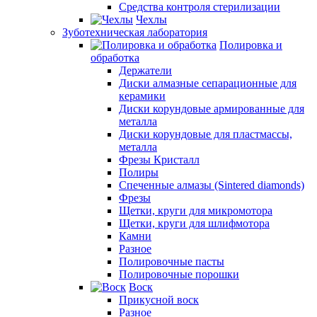
Средства контроля стерилизации
Чехлы
Зуботехническая лаборатория
Полировка и
обработка
Держатели
Диски алмазные сепарационные для
керамики
Диски корундовые армированные для
металла
Диски корундовые для пластмассы,
металла
Фрезы Кристалл
Полиры
Спеченные алмазы (Sintered diamonds)
Фрезы
Щетки, круги для микромотора
Щетки, круги для шлифмотора
Камни
Разное
Полировочные пасты
Полировочные порошки
Воск
Прикусной воск
Разное