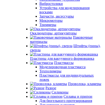
Вибростолики
Устройства для моделирования
восками
Запчасти, аксессуары
Микромоторы
Триммеры
Окклюдаторы, артикуляторы
Паковочные
материалы
Штифты (пины),
сверла
Пластины для вакуумного формовщика
Пластмассы
Моделировочная пластмасса
Техполимеры
Пластмассы для индивидуальных
ложек
Проволока, кламеры
Разное
Силиконы
Сплавы и припои
Для бюгельного протезирования
Для коронок и мостов