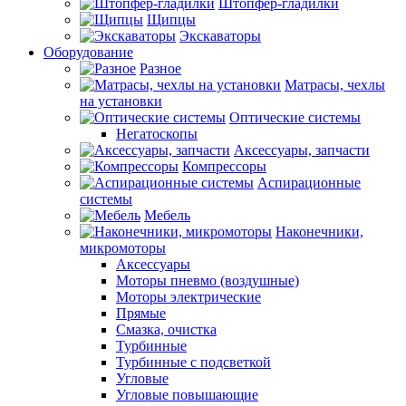
Штопфер-гладилки
Щипцы
Экскаваторы
Оборудование
Разное
Матрасы, чехлы
на установки
Оптические системы
Негатоскопы
Аксессуары, запчасти
Компрессоры
Аспирационные
системы
Мебель
Наконечники,
микромоторы
Аксессуары
Моторы пневмо (воздушные)
Моторы электрические
Прямые
Смазка, очистка
Турбинные
Турбинные с подсветкой
Угловые
Угловые повышающие