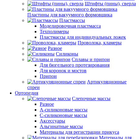
Штифты (пины), сверла
Пластины для вакуумного формовщика
Пластмассы
Моделировочная пластмасса
Техполимеры
Пластмассы для индивидуальных ложек
Проволока, кламеры
Разное
Силиконы
Сплавы и припои
Для бюгельного протезирования
Для коронок и мостов
Припои
Артикуляционные
спреи
Ортопедия
Слепочные массы
Разное
А-силиконовые массы
С-силиконовые массы
Аксессуары
Альгинатные массы
Материалы для регистрации прикуса
Материалы для