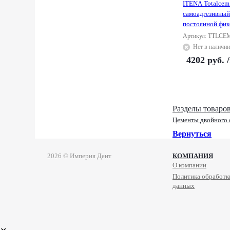
ITENA Totalcem
самоадгезивный
постоянной фикс
Артикул: TTLCE
Нет в наличии
4202
руб.
Разделы товаро
Цементы двойного 
Вернуться
2026 © Империя Дент
КОМПАНИЯ
О компании
Политика обработк
данных