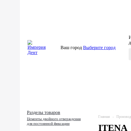
И
д
Ваш город
Выберите город
КАТАЛОГ
МЕНЮ
Разделы товаров
Главная
-
Производ
Цементы двойного отверждения
для постоянной фиксации
ITENA