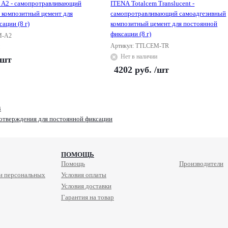
 A2 - самопротравливающий
ITENA Totalcem Translucent -
 композитный цемент для
самопротравливающий самоадгезивный
ации (8 г)
композитный цемент для постоянной
фиксации (8 г)
M-A2
Артикул: TTLCEM-TR
Нет в наличии
/шт
4202
руб.
/шт
в
отверждения для постоянной фиксации
ПОМОЩЬ
Помощь
Производители
и персональных
Условия оплаты
Условия доставки
Гарантия на товар