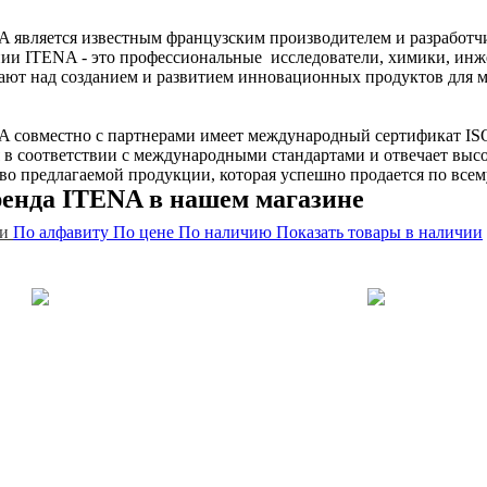
 является известным французским производителем и разработчи
ии ITENA - это профессиональные исследователи, химики, инж
тают над созданием и развитием инновационных продуктов для 
 совместно с партнерами имеет международный сертификат ISO
я в соответствии с международными стандартами и отвечает выс
во предлагаемой продукции, которая успешно продается по всем
енда ITENA в нашем магазине
и
По алфавиту
По цене
По наличию
Показать товары в наличии