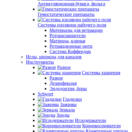
Артикуляционная бумага, фольга
Гемостатические препараты
Системы изоляции рабочего поля
Материалы для ретракции
Роторасширители
Матрицы, клинья
Ретракционные нити
Система Коффердам
Иглы, шприцы для каналов
Инструменты
Разное
Системы хранения
Разное
Дезинфекция
Эндодонтия, боры
Schwert
Гладилки
Зажимы
Зеркала
Зонды
Иглодержатели
Коронкосниматели
Крампонные щипцы