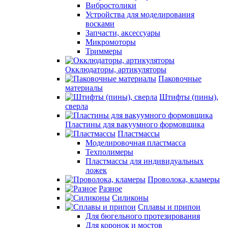
Вибростолики
Устройства для моделирования
восками
Запчасти, аксессуары
Микромоторы
Триммеры
Окклюдаторы, артикуляторы
Паковочные
материалы
Штифты (пины),
сверла
Пластины для вакуумного формовщика
Пластмассы
Моделировочная пластмасса
Техполимеры
Пластмассы для индивидуальных
ложек
Проволока, кламеры
Разное
Силиконы
Сплавы и припои
Для бюгельного протезирования
Для коронок и мостов