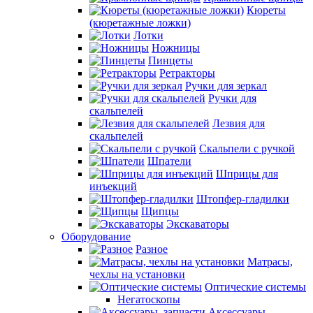
Кюреты
(кюретажные ложки)
Лотки
Ножницы
Пинцеты
Ретракторы
Ручки для зеркал
Ручки для
скальпелей
Лезвия для
скальпелей
Скальпели с ручкой
Шпатели
Шприцы для
инъекций
Штопфер-гладилки
Щипцы
Экскаваторы
Оборудование
Разное
Матрасы,
чехлы на установки
Оптические системы
Негатоскопы
Аксессуары,