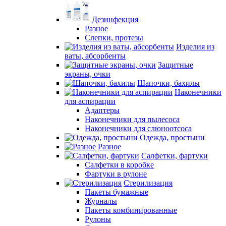
Дезинфекция
Разное
Слепки, протезы
Изделия из
ваты, абсорбенты
Защитные
экраны, очки
Шапочки, бахилы
Наконечники
для аспирации
Адаптеры
Наконечники для пылесоса
Наконечники для слюноотсоса
Одежда, простыни
Разное
Салфетки, фартуки
Салфетки в коробке
Фартуки в рулоне
Стерилизация
Пакеты бумажные
Журналы
Пакеты комбинированные
Рулоны