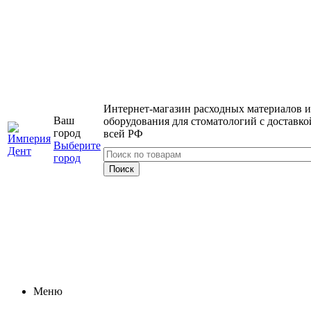
Интернет-магазин расходных материалов и
Ваш
оборудования для стоматологий с доставко
город
всей РФ
Выберите
город
Меню