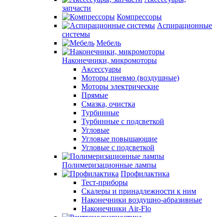
запчасти
Компрессоры
Аспирационные
системы
Мебель
Наконечники, микромоторы
Аксессуары
Моторы пневмо (воздушные)
Моторы электрические
Прямые
Смазка, очистка
Турбинные
Турбинные с подсветкой
Угловые
Угловые повышающие
Угловые с подсветкой
Полимеризационные лампы
Профилактика
Тест-приборы
Скалеры и принадлежности к ним
Наконечники воздушно-абразивные
Наконечники Air-Flo