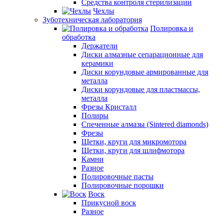
Средства контроля стерилизации
Чехлы
Зуботехническая лаборатория
Полировка и
обработка
Держатели
Диски алмазные сепарационные для
керамики
Диски корундовые армированные для
металла
Диски корундовые для пластмассы,
металла
Фрезы Кристалл
Полиры
Спеченные алмазы (Sintered diamonds)
Фрезы
Щетки, круги для микромотора
Щетки, круги для шлифмотора
Камни
Разное
Полировочные пасты
Полировочные порошки
Воск
Прикусной воск
Разное