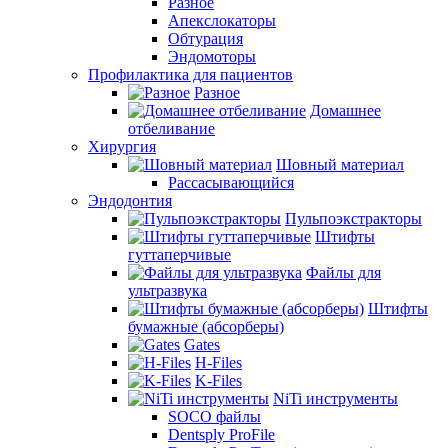
Разное
Апекслокаторы
Обтурация
Эндомоторы
Профилактика для пациентов
Разное
Домашнее
отбеливание
Хирургия
Шовный материал
Рассасывающийся
Эндодонтия
Пульпоэкстракторы
Штифты
гуттаперчивые
Файлы для
ультразвука
Штифты
бумажные (абсорберы)
Gates
H-Files
K-Files
NiTi инструменты
SOCO файлы
Dentsply ProFile