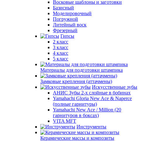
Восковые шаблоны и заготовки
Базисный
Моделировочный
Погружной
Литейный воск
Фрезерный
Гипсы
2 класс
3 класс
4 класс
5 класс
Материалы для подготовки штампика
Замковые крепления (аттачмены)
Искусственные зубы
АНИС Зубы 2-х слойные в бобинах
Yamahachi Gloria New Ace & Naperce
(полные гарнитуры)
Yamahachi New Ace / Million (20
гарнитуров в боксах)
VITA MFT
Инструменты
Керамические массы и композиты