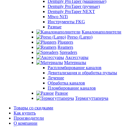
Dentsply ProTaper (машинные)
Dentsply ProTaper (ручные)
Dentsply ProTaper NEXT
Mtwo NiTi
Инструменты FKG
Разные
Каналонаполнители
Peeso (Largo)
Pluggers
Reamers
Spreaders
Аксессуары
Материалы
Распломбирование каналов
Девитализация и обработка пульпы
Лечение
Обработка каналов
Пломбирование каналов
Разное
Термогуттаперча
Товары со скидками
Как купить
Производители
О компании