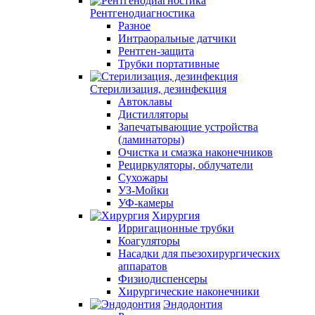
Рентгенодиагностика
Разное
Интраоральные датчики
Рентген-защита
Трубки портативные
Стерилизация, дезинфекция
Автоклавы
Дистилляторы
Запечатывающие устройства
(ламинаторы)
Очистка и смазка наконечников
Рециркуляторы, облучатели
Сухожары
УЗ-Мойки
УФ-камеры
Хирургия
Ирригационные трубки
Коагуляторы
Насадки для пьезохирургических
аппаратов
Физиодиспенсеры
Хирургические наконечники
Эндодонтия