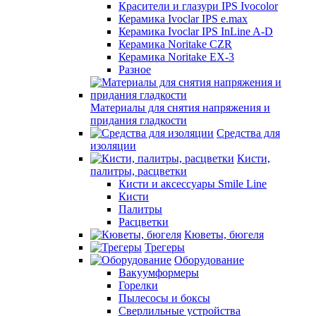
Красители и глазури IPS Ivocolor
Керамика Ivoclar IPS e.max
Керамика Ivoclar IPS InLine A-D
Керамика Noritake CZR
Керамика Noritake EX-3
Разное
Материалы для снятия напряжения и
придания гладкости
Средства для
изоляции
Кисти,
палитры, расцветки
Кисти и аксессуары Smile Line
Кисти
Палитры
Расцветки
Кюветы, бюгеля
Трегеры
Оборудование
Вакуумформеры
Горелки
Пылесосы и боксы
Сверлильные устройства