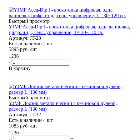
Быстрый просмотр
YJMF Accu-Dip I - воскотопка цифровая, одна ванночка,
цифр. инд., сенс. управление, Т= 30~120 гр.
Артикул: JT-28
Есть в наличии 2 шт.
5895
руб.
/шт
1236
-
+
В корзину
Быстрый просмотр
YJMF Лобзик металлический с резиновой ручкой,
размер L (130 мм)
Артикул: JT-32
Есть в наличии 4 шт.
1083
руб.
/шт
1236
-
+