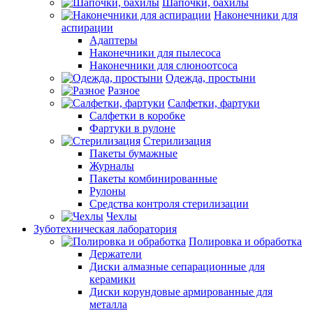
Шапочки, бахилы
Наконечники для
аспирации
Адаптеры
Наконечники для пылесоса
Наконечники для слюноотсоса
Одежда, простыни
Разное
Салфетки, фартуки
Салфетки в коробке
Фартуки в рулоне
Стерилизация
Пакеты бумажные
Журналы
Пакеты комбинированные
Рулоны
Средства контроля стерилизации
Чехлы
Зуботехническая лаборатория
Полировка и обработка
Держатели
Диски алмазные сепарационные для
керамики
Диски корундовые армированные для
металла