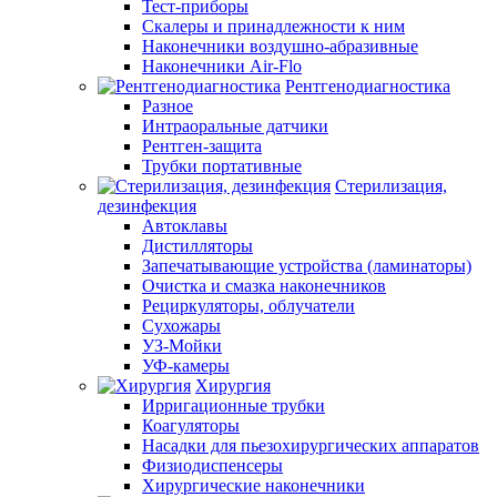
Тест-приборы
Скалеры и принадлежности к ним
Наконечники воздушно-абразивные
Наконечники Air-Flo
Рентгенодиагностика
Разное
Интраоральные датчики
Рентген-защита
Трубки портативные
Стерилизация,
дезинфекция
Автоклавы
Дистилляторы
Запечатывающие устройства (ламинаторы)
Очистка и смазка наконечников
Рециркуляторы, облучатели
Сухожары
УЗ-Мойки
УФ-камеры
Хирургия
Ирригационные трубки
Коагуляторы
Насадки для пьезохирургических аппаратов
Физиодиспенсеры
Хирургические наконечники