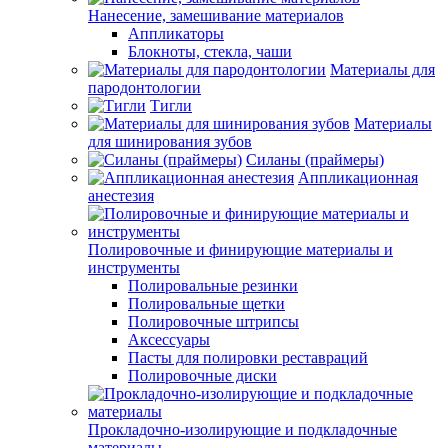
Нанесение, замешивание материалов
Аппликаторы
Блокноты, стекла, чаши
Материалы для
пародонтологии
Тигли
Материалы
для шинирования зубов
Силаны (праймеры)
Аппликационная
анестезия
Полировочные и финирующие материалы и
инструменты
Полировальные резинки
Полировальные щетки
Полировочные штрипсы
Аксессуары
Пасты для полировки реставраций
Полировочные диски
Прокладочно-изолирующие и подкладочные
материалы