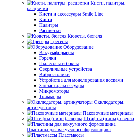
Кисти, палитры,
расцветки
Кисти и аксессуары Smile Line
Кисти
Палитры
Расцветки
Кюветы, бюгеля
Трегеры
Оборудование
Вакуумформеры
Горелки
Пылесосы и боксы
Сверлильные устройства
Вибростолики
Устройства для моделирования восками
Запчасти, аксессуары
Микромоторы
Триммеры
Окклюдаторы,
артикуляторы
Паковочные материалы
Штифты (пины), сверла
Пластины для вакуумного формовщика
Пластмассы