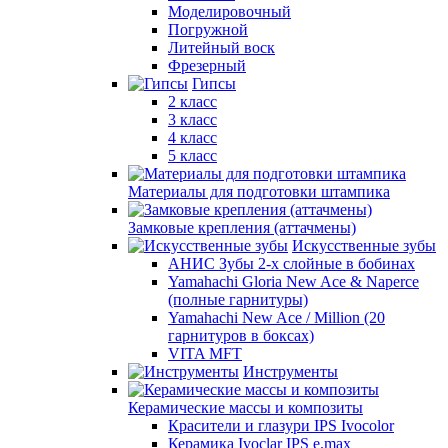
Моделировочный
Погружной
Литейный воск
Фрезерный
Гипсы
2 класс
3 класс
4 класс
5 класс
Материалы для подготовки штампика
Замковые крепления (аттачмены)
Искусственные зубы
АНИС Зубы 2-х слойные в бобинах
Yamahachi Gloria New Ace & Naperce
(полные гарнитуры)
Yamahachi New Ace / Million (20
гарнитуров в боксах)
VITA MFT
Инструменты
Керамические массы и композиты
Красители и глазури IPS Ivocolor
Керамика Ivoclar IPS e.max