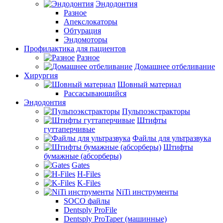
Эндодонтия
Разное
Апекслокаторы
Обтурация
Эндомоторы
Профилактика для пациентов
Разное
Домашнее отбеливание
Хирургия
Шовный материал
Рассасывающийся
Эндодонтия
Пульпоэкстракторы
Штифты
гуттаперчивые
Файлы для ультразвука
Штифты
бумажные (абсорберы)
Gates
H-Files
K-Files
NiTi инструменты
SOCO файлы
Dentsply ProFile
Dentsply ProTaper (машинные)