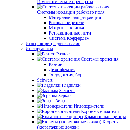
Гемостатические препараты
Системы изоляции рабочего поля
Материалы для ретракции
Роторасширители
Матрицы, клинья
Ретракционные нити
Система Коффердам
Иглы, шприцы для каналов
Инструменты
Разное
Системы хранения
Разное
Дезинфекция
Эндодонтия, боры
Schwert
Гладилки
Зажимы
Зеркала
Зонды
Иглодержатели
Коронкосниматели
Крампонные щипцы
Кюреты
(кюретажные ложки)