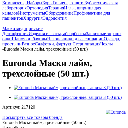
Комплекты, Наборы
Боры
Гигиена, защита
Зуботехническая
лаборатория
Ортопедия
Терапия
Иглы, шприцы для
каналов
Инструменты
Оборудование
Профилактика для
пациентов
Хирургия
Эндодонтия
-
Маски медицинские
Дезинфекция
Изделия из ваты, абсорбенты
Защитные экраны,
очки
Шапочки, бахилы
Наконечники для аспирации
Одежда,
простыни
Разное
Салфетки, фартуки
Стерилизация
Чехлы
-
Euronda Маски лайм, трехслойные (50 шт.)
Euronda Маски лайм,
трехслойные (50 шт.)
Артикул:
217120
Посмотреть все товары бренда
Euronda Маски лайм, трехслойные (50 шт.)
Подробнее