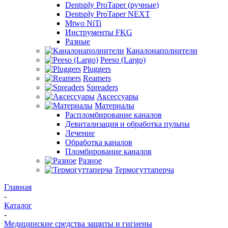
Dentsply ProTaper (ручные)
Dentsply ProTaper NEXT
Mtwo NiTi
Инструменты FKG
Разные
Каналонаполнители
Peeso (Largo)
Pluggers
Reamers
Spreaders
Аксессуары
Материалы
Распломбирование каналов
Девитализация и обработка пульпы
Лечение
Обработка каналов
Пломбирование каналов
Разное
Термогуттаперча
Главная
-
Каталог
-
Медицинские средства защиты и гигиены