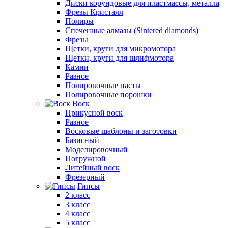
Диски корундовые для пластмассы, металла
Фрезы Кристалл
Полиры
Спеченные алмазы (Sintered diamonds)
Фрезы
Щетки, круги для микромотора
Щетки, круги для шлифмотора
Камни
Разное
Полировочные пасты
Полировочные порошки
Воск
Прикусной воск
Разное
Восковые шаблоны и заготовки
Базисный
Моделировочный
Погружной
Литейный воск
Фрезерный
Гипсы
2 класс
3 класс
4 класс
5 класс