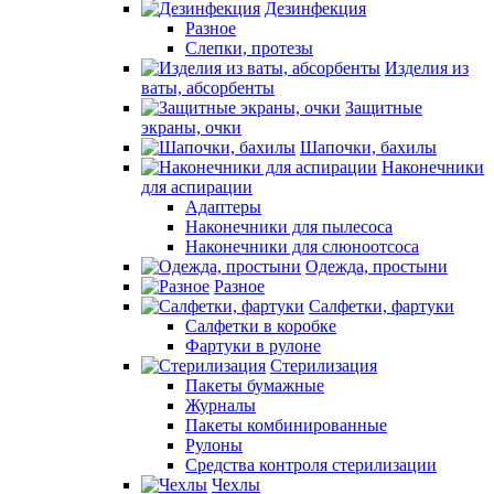
Дезинфекция
Разное
Слепки, протезы
Изделия из
ваты, абсорбенты
Защитные
экраны, очки
Шапочки, бахилы
Наконечники
для аспирации
Адаптеры
Наконечники для пылесоса
Наконечники для слюноотсоса
Одежда, простыни
Разное
Салфетки, фартуки
Салфетки в коробке
Фартуки в рулоне
Стерилизация
Пакеты бумажные
Журналы
Пакеты комбинированные
Рулоны
Средства контроля стерилизации
Чехлы