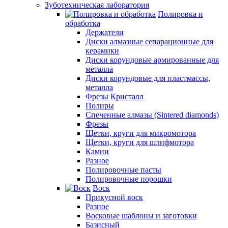
Зуботехническая лаборатория
Полировка и
обработка
Держатели
Диски алмазные сепарационные для
керамики
Диски корундовые армированные для
металла
Диски корундовые для пластмассы,
металла
Фрезы Кристалл
Полиры
Спеченные алмазы (Sintered diamonds)
Фрезы
Щетки, круги для микромотора
Щетки, круги для шлифмотора
Камни
Разное
Полировочные пасты
Полировочные порошки
Воск
Прикусной воск
Разное
Восковые шаблоны и заготовки
Базисный