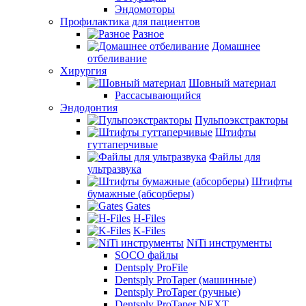
Эндомоторы
Профилактика для пациентов
Разное
Домашнее
отбеливание
Хирургия
Шовный материал
Рассасывающийся
Эндодонтия
Пульпоэкстракторы
Штифты
гуттаперчивые
Файлы для
ультразвука
Штифты
бумажные (абсорберы)
Gates
H-Files
K-Files
NiTi инструменты
SOCO файлы
Dentsply ProFile
Dentsply ProTaper (машинные)
Dentsply ProTaper (ручные)
Dentsply ProTaper NEXT