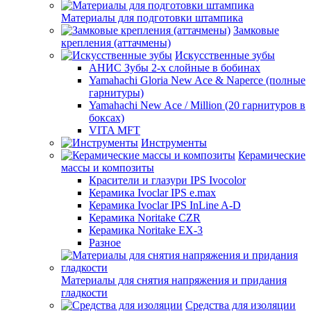
Материалы для подготовки штампика
Замковые
крепления (аттачмены)
Искусственные зубы
АНИС Зубы 2-х слойные в бобинах
Yamahachi Gloria New Ace & Naperce (полные
гарнитуры)
Yamahachi New Ace / Million (20 гарнитуров в
боксах)
VITA MFT
Инструменты
Керамические
массы и композиты
Красители и глазури IPS Ivocolor
Керамика Ivoclar IPS e.max
Керамика Ivoclar IPS InLine A-D
Керамика Noritake CZR
Керамика Noritake EX-3
Разное
Материалы для снятия напряжения и придания
гладкости
Средства для изоляции