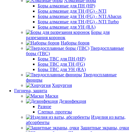
Алмазные боры
Боры алмазные для ПН (HP)
Боры алмазные для ТН (FG) - NTI
Боры алмазные для ТН (FG) - NTI Abacus
Боры алмазные для ТН (FG) - NTI Turbo
Боры алмазные для УН (RA)
Боры для
разрезания коронок
Наборы боров
Твердосплавные
боры (ТВС)
Боры ТВС для ПН (HP)
Боры ТВС для ТН (FG)
Боры ТВС для УН (RA)
Твердосплавные
финиры
Хирургия
Гигиена, защита
Маски
Дезинфекция
Разное
Слепки, протезы
Изделия из ваты,
абсорбенты
Защитные экраны, очки