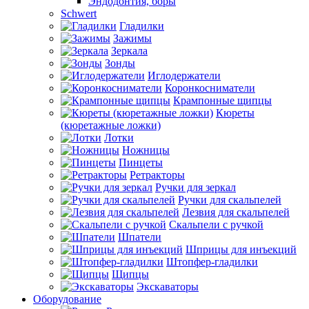
Эндодонтия, боры
Schwert
Гладилки
Зажимы
Зеркала
Зонды
Иглодержатели
Коронкосниматели
Крампонные щипцы
Кюреты
(кюретажные ложки)
Лотки
Ножницы
Пинцеты
Ретракторы
Ручки для зеркал
Ручки для скальпелей
Лезвия для скальпелей
Скальпели с ручкой
Шпатели
Шприцы для инъекций
Штопфер-гладилки
Щипцы
Экскаваторы
Оборудование