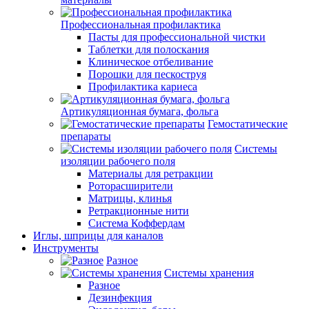
Профессиональная профилактика
Пасты для профессиональной чистки
Таблетки для полоскания
Клиническое отбеливание
Порошки для пескоструя
Профилактика кариеса
Артикуляционная бумага, фольга
Гемостатические
препараты
Системы
изоляции рабочего поля
Материалы для ретракции
Роторасширители
Матрицы, клинья
Ретракционные нити
Система Коффердам
Иглы, шприцы для каналов
Инструменты
Разное
Системы хранения
Разное
Дезинфекция