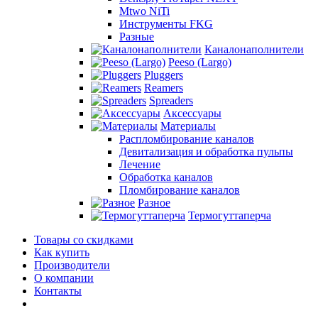
Mtwo NiTi
Инструменты FKG
Разные
Каналонаполнители
Peeso (Largo)
Pluggers
Reamers
Spreaders
Аксессуары
Материалы
Распломбирование каналов
Девитализация и обработка пульпы
Лечение
Обработка каналов
Пломбирование каналов
Разное
Термогуттаперча
Товары со скидками
Как купить
Производители
О компании
Контакты