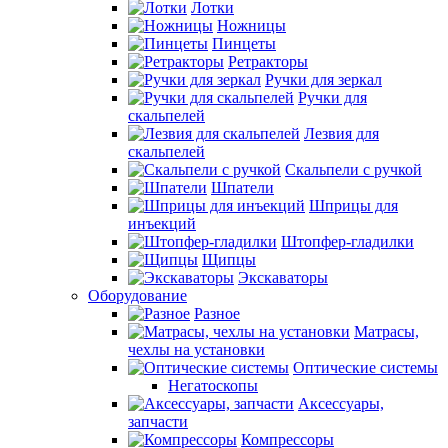
Лотки
Ножницы
Пинцеты
Ретракторы
Ручки для зеркал
Ручки для
скальпелей
Лезвия для
скальпелей
Скальпели с ручкой
Шпатели
Шприцы для
инъекций
Штопфер-гладилки
Щипцы
Экскаваторы
Оборудование
Разное
Матрасы,
чехлы на установки
Оптические системы
Негатоскопы
Аксессуары,
запчасти
Компрессоры