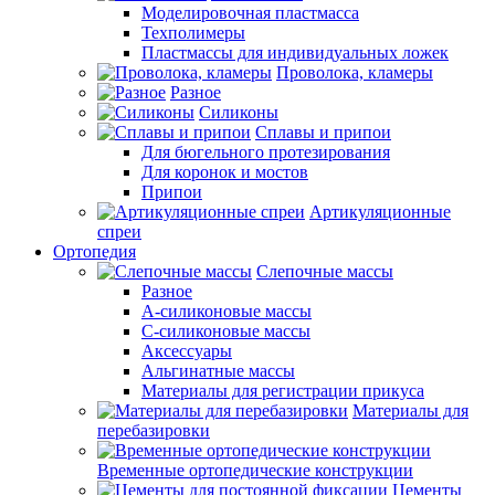
Моделировочная пластмасса
Техполимеры
Пластмассы для индивидуальных ложек
Проволока, кламеры
Разное
Силиконы
Сплавы и припои
Для бюгельного протезирования
Для коронок и мостов
Припои
Артикуляционные
спреи
Ортопедия
Слепочные массы
Разное
А-силиконовые массы
С-силиконовые массы
Аксессуары
Альгинатные массы
Материалы для регистрации прикуса
Материалы для
перебазировки
Временные ортопедические конструкции
Цементы