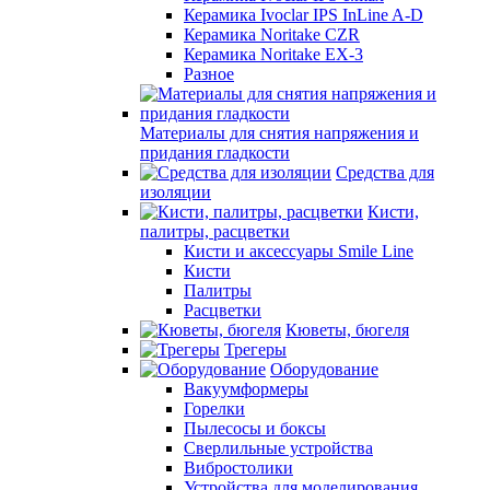
Керамика Ivoclar IPS InLine A-D
Керамика Noritake CZR
Керамика Noritake EX-3
Разное
Материалы для снятия напряжения и
придания гладкости
Средства для
изоляции
Кисти,
палитры, расцветки
Кисти и аксессуары Smile Line
Кисти
Палитры
Расцветки
Кюветы, бюгеля
Трегеры
Оборудование
Вакуумформеры
Горелки
Пылесосы и боксы
Сверлильные устройства
Вибростолики
Устройства для моделирования