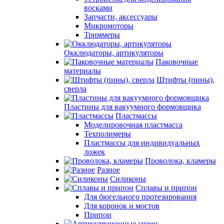
восками
Запчасти, аксессуары
Микромоторы
Триммеры
Окклюдаторы, артикуляторы
Паковочные
материалы
Штифты (пины),
сверла
Пластины для вакуумного формовщика
Пластмассы
Моделировочная пластмасса
Техполимеры
Пластмассы для индивидуальных
ложек
Проволока, кламеры
Разное
Силиконы
Сплавы и припои
Для бюгельного протезирования
Для коронок и мостов
Припои