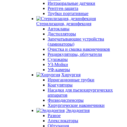
Интраоральные датчики
Рентген-защита
Трубки портативные
Стерилизация, дезинфекция
Автоклавы
Дистилляторы
Запечатывающие устройства
(ламинаторы)
Очистка и смазка наконечников
Рециркуляторы, облучатели
Сухожары
УЗ-Мойки
УФ-камеры
Хирургия
Ирригационные трубки
Коагуляторы
Насадки для пьезохирургических
аппаратов
Физиодиспенсеры
Хирургические наконечники
Эндодонтия
Разное
Апекслокаторы
Обтурация