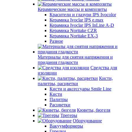
Керамические массы и композиты
Красители и глазури IPS Ivocolor
Керамика Ivoclar IPS e.max
Керамика Ivoclar IPS InLine A-D
Керамика Noritake CZR
Керамика Noritake EX-3
Разное
Материалы для снятия напряжения и
придания гладкости
Средства для
изоляции
Кисти,
палитры, расцветки
Кисти и аксессуары Smile Line
Кисти
Палитры
Расцветки
Кюветы, бюгеля
Трегеры
Оборудование
Вакуумформеры
Горелки