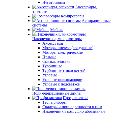
Негатоскопы
Аксессуары,
запчасти
Компрессоры
Аспирационные
системы
Мебель
Наконечники, микромоторы
Аксессуары
Моторы пневмо (воздушные)
Моторы электрические
Прямые
Смазка, очистка
Турбинные
Турбинные с подсветкой
Угловые
Угловые повышающие
Угловые с подсветкой
Полимеризационные лампы
Профилактика
Тест-приборы
Скалеры и принадлежности к ним
Наконечники воздушно-абразивные