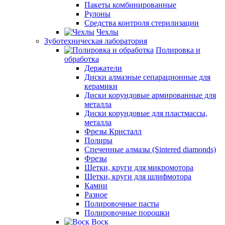
Пакеты комбинированные
Рулоны
Средства контроля стерилизации
Чехлы
Зуботехническая лаборатория
Полировка и
обработка
Держатели
Диски алмазные сепарационные для
керамики
Диски корундовые армированные для
металла
Диски корундовые для пластмассы,
металла
Фрезы Кристалл
Полиры
Спеченные алмазы (Sintered diamonds)
Фрезы
Щетки, круги для микромотора
Щетки, круги для шлифмотора
Камни
Разное
Полировочные пасты
Полировочные порошки
Воск