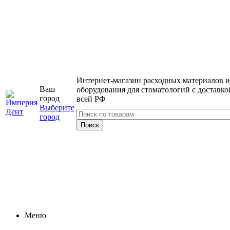
Интернет-магазин расходных материалов и
Ваш
оборудования для стоматологий с доставко
город
всей РФ
Выберите
город
Меню