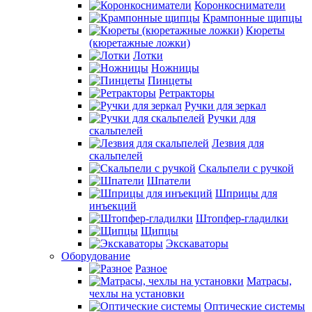
Коронкосниматели
Крампонные щипцы
Кюреты
(кюретажные ложки)
Лотки
Ножницы
Пинцеты
Ретракторы
Ручки для зеркал
Ручки для
скальпелей
Лезвия для
скальпелей
Скальпели с ручкой
Шпатели
Шприцы для
инъекций
Штопфер-гладилки
Щипцы
Экскаваторы
Оборудование
Разное
Матрасы,
чехлы на установки
Оптические системы