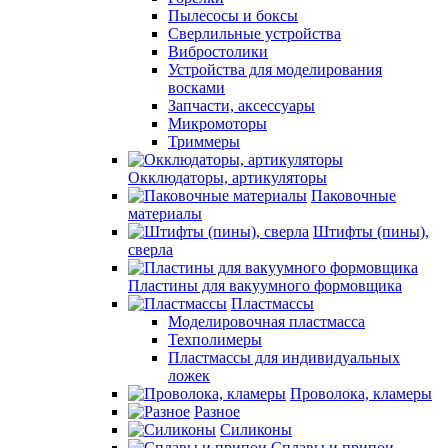
Пылесосы и боксы
Сверлильные устройства
Вибростолики
Устройства для моделирования
восками
Запчасти, аксессуары
Микромоторы
Триммеры
Окклюдаторы, артикуляторы
Паковочные
материалы
Штифты (пины),
сверла
Пластины для вакуумного формовщика
Пластмассы
Моделировочная пластмасса
Техполимеры
Пластмассы для индивидуальных
ложек
Проволока, кламеры
Разное
Силиконы
Сплавы и припои