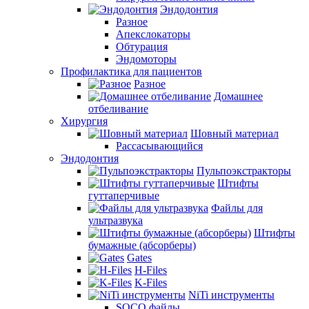
Эндодонтия
Разное
Апекслокаторы
Обтурация
Эндомоторы
Профилактика для пациентов
Разное
Домашнее
отбеливание
Хирургия
Шовный материал
Рассасывающийся
Эндодонтия
Пульпоэкстракторы
Штифты
гуттаперчивые
Файлы для
ультразвука
Штифты
бумажные (абсорберы)
Gates
H-Files
K-Files
NiTi инструменты
SOCO файлы