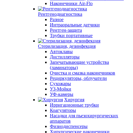
Наконечники Air-Flo
Рентгенодиагностика
Разное
Интраоральные датчики
Рентген-защита
Трубки портативные
Стерилизация, дезинфекция
Автоклавы
Дистилляторы
Запечатывающие устройства
(ламинаторы)
Очистка и смазка наконечников
Рециркуляторы, облучатели
Сухожары
УЗ-Мойки
УФ-камеры
Хирургия
Ирригационные трубки
Коагуляторы
Насадки для пьезохирургических
аппаратов
Физиодиспенсеры
Хирургические наконечники