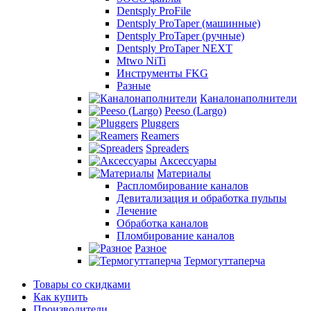
Dentsply ProFile
Dentsply ProTaper (машинные)
Dentsply ProTaper (ручные)
Dentsply ProTaper NEXT
Mtwo NiTi
Инструменты FKG
Разные
Каналонаполнители
Peeso (Largo)
Pluggers
Reamers
Spreaders
Аксессуары
Материалы
Распломбирование каналов
Девитализация и обработка пульпы
Лечение
Обработка каналов
Пломбирование каналов
Разное
Термогуттаперча
Товары со скидками
Как купить
Производители