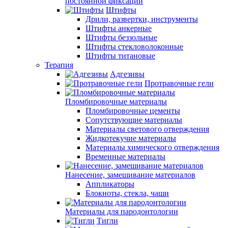
постоянной фиксации
Штифты
Дрили, развертки, инструменты
Штифты анкерные
Штифты беззольные
Штифты стекловолоконные
Штифты титановые
Терапия
Адгезивы
Протравочные гели
Пломбировочные материалы
Пломбировочные цементы
Сопутствующие материалы
Материалы светового отверждения
Жидкотекучие материалы
Материалы химического отверждения
Временные материалы
Нанесение, замешивание материалов
Аппликаторы
Блокноты, стекла, чаши
Материалы для пародонтологии
Тигли