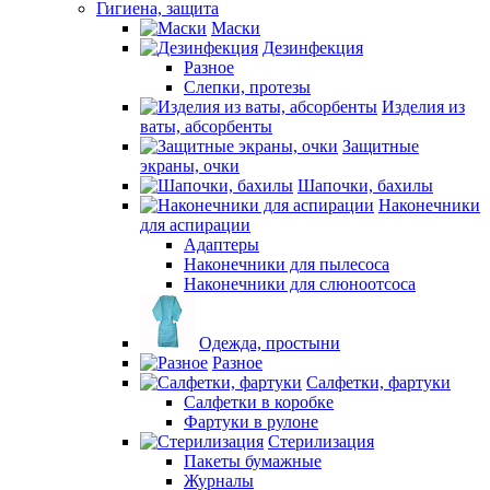
Гигиена, защита
Маски
Дезинфекция
Разное
Слепки, протезы
Изделия из
ваты, абсорбенты
Защитные
экраны, очки
Шапочки, бахилы
Наконечники
для аспирации
Адаптеры
Наконечники для пылесоса
Наконечники для слюноотсоса
Одежда, простыни
Разное
Салфетки, фартуки
Салфетки в коробке
Фартуки в рулоне
Стерилизация
Пакеты бумажные
Журналы