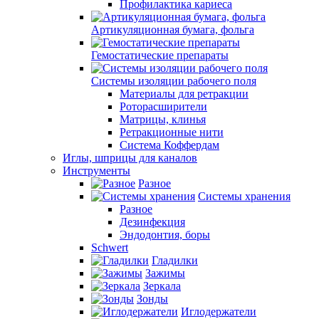
Профилактика кариеса
Артикуляционная бумага, фольга
Гемостатические препараты
Системы изоляции рабочего поля
Материалы для ретракции
Роторасширители
Матрицы, клинья
Ретракционные нити
Система Коффердам
Иглы, шприцы для каналов
Инструменты
Разное
Системы хранения
Разное
Дезинфекция
Эндодонтия, боры
Schwert
Гладилки
Зажимы
Зеркала
Зонды
Иглодержатели