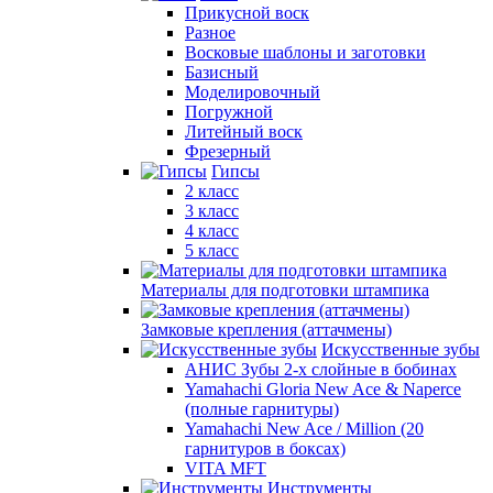
Прикусной воск
Разное
Восковые шаблоны и заготовки
Базисный
Моделировочный
Погружной
Литейный воск
Фрезерный
Гипсы
2 класс
3 класс
4 класс
5 класс
Материалы для подготовки штампика
Замковые крепления (аттачмены)
Искусственные зубы
АНИС Зубы 2-х слойные в бобинах
Yamahachi Gloria New Ace & Naperce
(полные гарнитуры)
Yamahachi New Ace / Million (20
гарнитуров в боксах)
VITA MFT
Инструменты