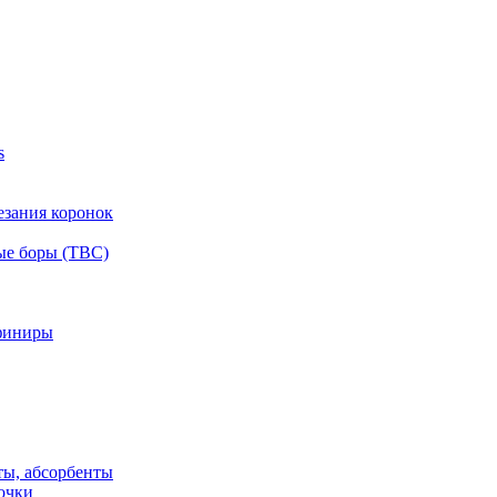
s
езания коронок
ые боры (ТВС)
финиры
ты, абсорбенты
очки