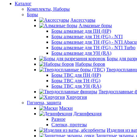
Каталог
Комплекты, Наборы
Боры
Аксессуары
Алмазные боры
Боры алмазные для ПН (HP)
Боры алмазные для ТН (FG) - NTI
Боры алмазные для ТН (FG) - NTI Abacu
Боры алмазные для ТН (FG) - NTI Turbo
Боры алмазные для УН (RA)
Боры для разр
Наборы боров
Твердосплавн
Боры ТВС для ПН (HP)
Боры ТВС для ТН (FG)
Боры ТВС для УН (RA)
Твердосплавные 
Хирургия
Гигиена, защита
Маски
Дезинфекция
Разное
Слепки, протезы
Изделия из ва
Защитные экраны, 