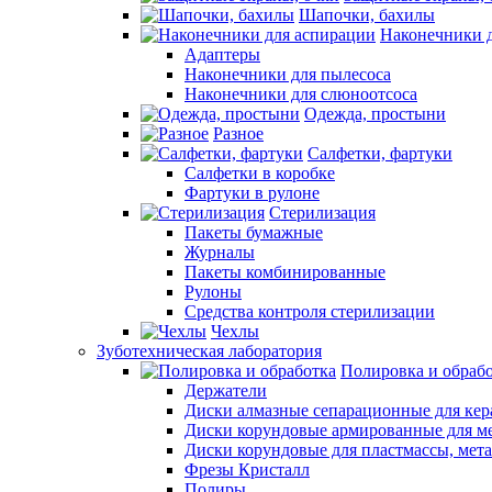
Шапочки, бахилы
Наконечники 
Адаптеры
Наконечники для пылесоса
Наконечники для слюноотсоса
Одежда, простыни
Разное
Салфетки, фартуки
Салфетки в коробке
Фартуки в рулоне
Стерилизация
Пакеты бумажные
Журналы
Пакеты комбинированные
Рулоны
Средства контроля стерилизации
Чехлы
Зуботехническая лаборатория
Полировка и обраб
Держатели
Диски алмазные сепарационные для ке
Диски корундовые армированные для м
Диски корундовые для пластмассы, мет
Фрезы Кристалл
Полиры