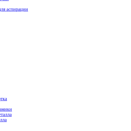
для аспирации
отка
рамики
еталла
алла