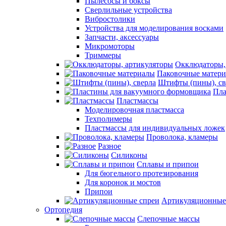
Пылесосы и боксы
Сверлильные устройства
Вибростолики
Устройства для моделирования восками
Запчасти, аксессуары
Микромоторы
Триммеры
Окклюдаторы,
Паковочные матер
Штифты (пины), св
Пла
Пластмассы
Моделировочная пластмасса
Техполимеры
Пластмассы для индивидуальных ложек
Проволока, кламеры
Разное
Силиконы
Сплавы и припои
Для бюгельного протезирования
Для коронок и мостов
Припои
Артикуляционные
Ортопедия
Слепочные массы