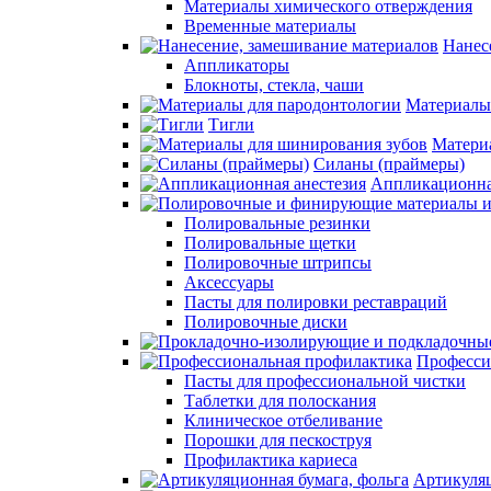
Материалы химического отверждения
Временные материалы
Нанес
Аппликаторы
Блокноты, стекла, чаши
Материалы
Тигли
Матери
Силаны (праймеры)
Аппликационна
Полировальные резинки
Полировальные щетки
Полировочные штрипсы
Аксессуары
Пасты для полировки реставраций
Полировочные диски
Професси
Пасты для профессиональной чистки
Таблетки для полоскания
Клиническое отбеливание
Порошки для пескоструя
Профилактика кариеса
Артикуляц