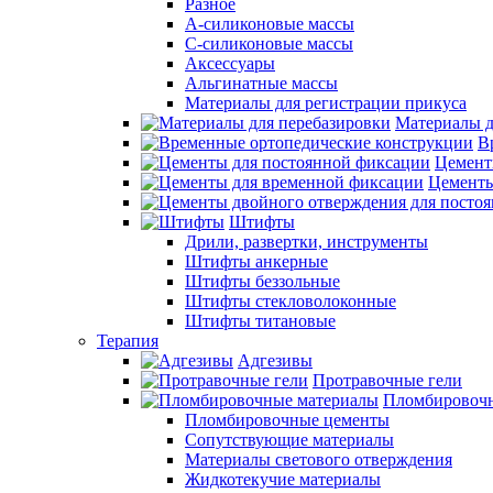
Разное
А-силиконовые массы
С-силиконовые массы
Аксессуары
Альгинатные массы
Материалы для регистрации прикуса
Материалы д
В
Цемент
Цементы
Штифты
Дрили, развертки, инструменты
Штифты анкерные
Штифты беззольные
Штифты стекловолоконные
Штифты титановые
Терапия
Адгезивы
Протравочные гели
Пломбировочн
Пломбировочные цементы
Сопутствующие материалы
Материалы светового отверждения
Жидкотекучие материалы