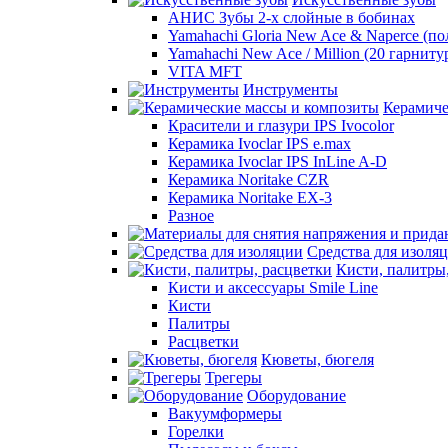
АНИС Зубы 2-х слойные в бобинах
Yamahachi Gloria New Ace & Naperce (п
Yamahachi New Ace / Million (20 гарниту
VITA MFT
Инструменты
Керамиче
Красители и глазури IPS Ivocolor
Керамика Ivoclar IPS e.max
Керамика Ivoclar IPS InLine A-D
Керамика Noritake CZR
Керамика Noritake EX-3
Разное
Средства для изоля
Кисти, палитры
Кисти и аксессуары Smile Line
Кисти
Палитры
Расцветки
Кюветы, бюгеля
Трегеры
Оборудование
Вакуумформеры
Горелки