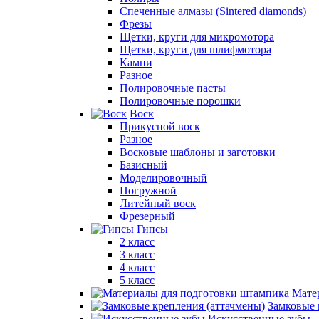
Спеченные алмазы (Sintered diamonds)
Фрезы
Щетки, круги для микромотора
Щетки, круги для шлифмотора
Камни
Разное
Полировочные пасты
Полировочные порошки
Воск
Прикусной воск
Разное
Восковые шаблоны и заготовки
Базисный
Моделировочный
Погружной
Литейный воск
Фрезерный
Гипсы
2 класс
3 класс
4 класс
5 класс
Мате
Замковые 
Искусственные зубы