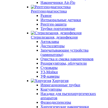
Наконечники Air-Flo
Рентгенодиагностика
Разное
Интраоральные датчики
Рентген-защита
Трубки портативные
Стерилизация, дезинфекция
Автоклавы
Дистилляторы
Запечатывающие устройства
(ламинаторы)
Очистка и смазка наконечников
Рециркуляторы, облучатели
Сухожары
УЗ-Мойки
УФ-камеры
Хирургия
Ирригационные трубки
Коагуляторы
Насадки для пьезохирургических
аппаратов
Физиодиспенсеры
Хирургические наконечники