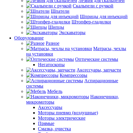
Лезвия для скальпелей
Скальпели с ручкой
Шпатели
Шприцы для инъекций
Штопфер-гладилки
Щипцы
Экскаваторы
Оборудование
Разное
Матрасы, чехлы
на установки
Оптические системы
Негатоскопы
Аксессуары, запчасти
Компрессоры
Аспирационные
системы
Мебель
Наконечники,
микромоторы
Аксессуары
Моторы пневмо (воздушные)
Моторы электрические
Прямые
Смазка, очистка