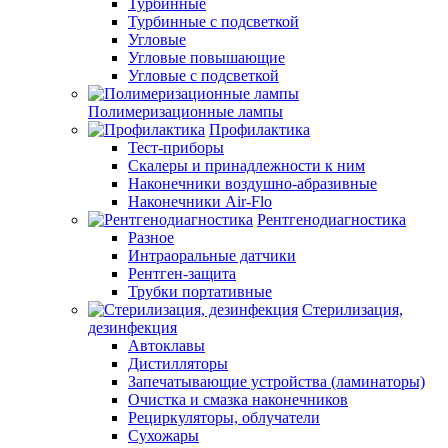
Турбинные
Турбинные с подсветкой
Угловые
Угловые повышающие
Угловые с подсветкой
Полимеризационные лампы
Профилактика
Тест-приборы
Скалеры и принадлежности к ним
Наконечники воздушно-абразивные
Наконечники Air-Flo
Рентгенодиагностика
Разное
Интраоральные датчики
Рентген-защита
Трубки портативные
Стерилизация,
дезинфекция
Автоклавы
Дистилляторы
Запечатывающие устройства (ламинаторы)
Очистка и смазка наконечников
Рециркуляторы, облучатели
Сухожары