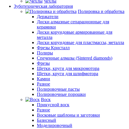
Чехлы
Зуботехническая лаборатория
Полировка и обработка
Держатели
Диски алмазные сепарационные для
керамики
Диски корундовые армированные для
металла
Диски корундовые для пластмассы, металла
Фрезы Кристалл
Полиры
Спеченные алмазы (Sintered diamonds)
Фрезы
Щетки, круги для микромотора
Щетки, круги для шлифмотора
Камни
Разное
Полировочные пасты
Полировочные порошки
Воск
Прикусной воск
Разное
Восковые шаблоны и заготовки
Базисный
Моделировочный