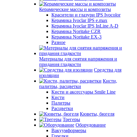
Керамические массы и композиты
Красители и глазури IPS Ivocolor
Керамика Ivoclar IPS e.max
Керамика Ivoclar IPS InLine A-D
Керамика Noritake CZR
Керамика Noritake EX-3
Разное
Материалы для снятия напряжения и
придания гладкости
Средства для
изоляции
Кисти,
палитры, расцветки
Кисти и аксессуары Smile Line
Кисти
Палитры
Расцветки
Кюветы, бюгеля
Трегеры
Оборудование
Вакуумформеры
Горелки