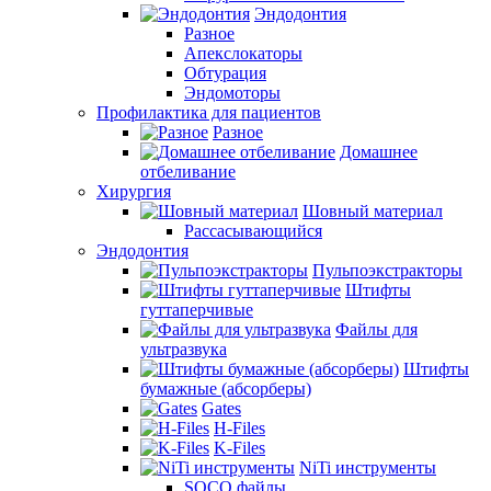
Эндодонтия
Разное
Апекслокаторы
Обтурация
Эндомоторы
Профилактика для пациентов
Разное
Домашнее
отбеливание
Хирургия
Шовный материал
Рассасывающийся
Эндодонтия
Пульпоэкстракторы
Штифты
гуттаперчивые
Файлы для
ультразвука
Штифты
бумажные (абсорберы)
Gates
H-Files
K-Files
NiTi инструменты
SOCO файлы