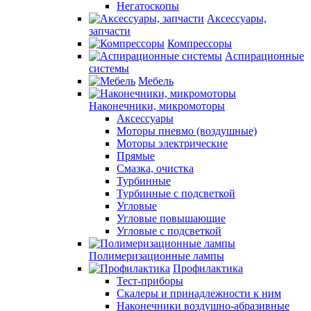
Негатоскопы
Аксессуары,
запчасти
Компрессоры
Аспирационные
системы
Мебель
Наконечники, микромоторы
Аксессуары
Моторы пневмо (воздушные)
Моторы электрические
Прямые
Смазка, очистка
Турбинные
Турбинные с подсветкой
Угловые
Угловые повышающие
Угловые с подсветкой
Полимеризационные лампы
Профилактика
Тест-приборы
Скалеры и принадлежности к ним
Наконечники воздушно-абразивные