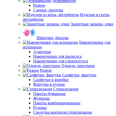
Дезинфекция
Разное
Слепки, протезы
Изделия из ваты,
абсорбенты
Защитные экраны, очки
Шапочки, бахилы
Наконечники для
аспирации
Адаптеры
Наконечники для пылесоса
Наконечники для слюноотсоса
Одежда, простыни
Разное
Салфетки, фартуки
Салфетки в коробке
Фартуки в рулоне
Стерилизация
Пакеты бумажные
Журналы
Пакеты комбинированные
Рулоны
Средства контроля стерилизации