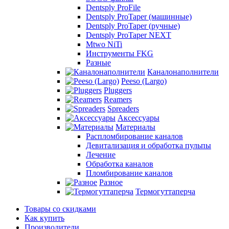
Dentsply ProFile
Dentsply ProTaper (машинные)
Dentsply ProTaper (ручные)
Dentsply ProTaper NEXT
Mtwo NiTi
Инструменты FKG
Разные
Каналонаполнители
Peeso (Largo)
Pluggers
Reamers
Spreaders
Аксессуары
Материалы
Распломбирование каналов
Девитализация и обработка пульпы
Лечение
Обработка каналов
Пломбирование каналов
Разное
Термогуттаперча
Товары со скидками
Как купить
Производители