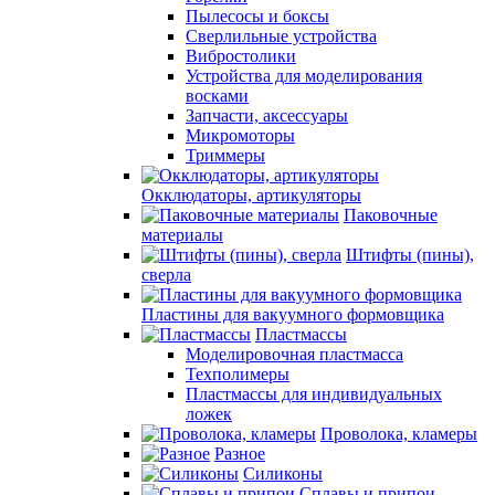
Пылесосы и боксы
Сверлильные устройства
Вибростолики
Устройства для моделирования
восками
Запчасти, аксессуары
Микромоторы
Триммеры
Окклюдаторы, артикуляторы
Паковочные
материалы
Штифты (пины),
сверла
Пластины для вакуумного формовщика
Пластмассы
Моделировочная пластмасса
Техполимеры
Пластмассы для индивидуальных
ложек
Проволока, кламеры
Разное
Силиконы
Сплавы и припои