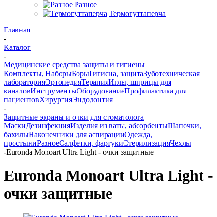
Разное
Термогуттаперча
Главная
-
Каталог
-
Медицинские средства защиты и гигиены
Комплекты, Наборы
Боры
Гигиена, защита
Зуботехническая
лаборатория
Ортопедия
Терапия
Иглы, шприцы для
каналов
Инструменты
Оборудование
Профилактика для
пациентов
Хирургия
Эндодонтия
-
Защитные экраны и очки для стоматолога
Маски
Дезинфекция
Изделия из ваты, абсорбенты
Шапочки,
бахилы
Наконечники для аспирации
Одежда,
простыни
Разное
Салфетки, фартуки
Стерилизация
Чехлы
-
Euronda Monoart Ultra Light - очки защитные
Euronda Monoart Ultra Light -
очки защитные