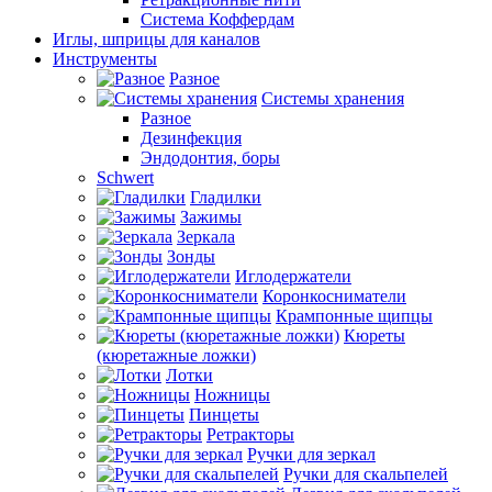
Система Коффердам
Иглы, шприцы для каналов
Инструменты
Разное
Системы хранения
Разное
Дезинфекция
Эндодонтия, боры
Schwert
Гладилки
Зажимы
Зеркала
Зонды
Иглодержатели
Коронкосниматели
Крампонные щипцы
Кюреты
(кюретажные ложки)
Лотки
Ножницы
Пинцеты
Ретракторы
Ручки для зеркал
Ручки для скальпелей