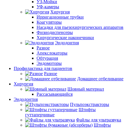
УЗ-Мойки
УФ-камеры
Хирургия
Ирригационные трубки
Коагуляторы
Насадки для пьезохирургических аппаратов
Физиодиспенсеры
Хирургические наконечники
Эндодонтия
Разное
Апекслокаторы
Обтурация
Эндомоторы
Профилактика для пациентов
Разное
Домашнее отбеливание
Хирургия
Шовный материал
Рассасывающийся
Эндодонтия
Пульпоэкстракторы
Штифты
гуттаперчивые
Файлы для ультразвука
Штифты