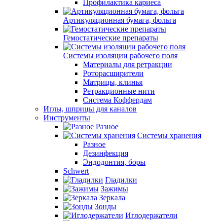
Профилактика кариеса
Артикуляционная бумага, фольга
Гемостатические препараты
Системы изоляции рабочего поля
Материалы для ретракции
Роторасширители
Матрицы, клинья
Ретракционные нити
Система Коффердам
Иглы, шприцы для каналов
Инструменты
Разное
Системы хранения
Разное
Дезинфекция
Эндодонтия, боры
Schwert
Гладилки
Зажимы
Зеркала
Зонды
Иглодержатели