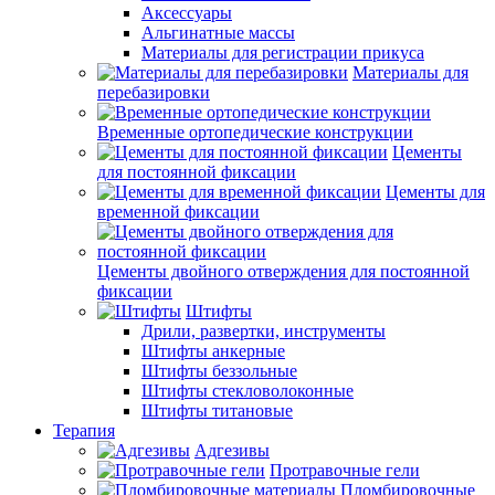
Аксессуары
Альгинатные массы
Материалы для регистрации прикуса
Материалы для
перебазировки
Временные ортопедические конструкции
Цементы
для постоянной фиксации
Цементы для
временной фиксации
Цементы двойного отверждения для постоянной
фиксации
Штифты
Дрили, развертки, инструменты
Штифты анкерные
Штифты беззольные
Штифты стекловолоконные
Штифты титановые
Терапия
Адгезивы
Протравочные гели
Пломбировочные