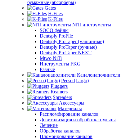
бумажные (абсорберы)
Gates
H-Files
K-Files
NiTi инструменты
SOCO файлы
Dentsply ProFile
Dentsply ProTaper (машинные)
Dentsply ProTaper (ручные)
Dentsply ProTaper NEXT
Mtwo NiTi
Инструменты FKG
Разные
Каналонаполнители
Peeso (Largo)
Pluggers
Reamers
Spreaders
Аксессуары
Материалы
Распломбирование каналов
Девитализация и обработка пульпы
Лечение
Обработка каналов
Пломбирование каналов