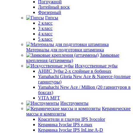
Погружной
Литейный воск
Фрезерный
Гипсы
2 класс
3 класс
4 класс
5 класс
Материалы для подготовки штампика
Замковые
крепления (аттачмены)
Искусственные зубы
АНИС Зубы 2-х слойные в бобинах
Yamahachi Gloria New Ace & Naperce (полные
гарнитуры)
Yamahachi New Ace / Million (20 гарнитуров в
боксах)
VITA MFT
Инструменты
Керамические
массы и композиты
Красители и глазури IPS Ivocolor
Керамика Ivoclar IPS e.max
Керамика Ivoclar IPS InLine A-D