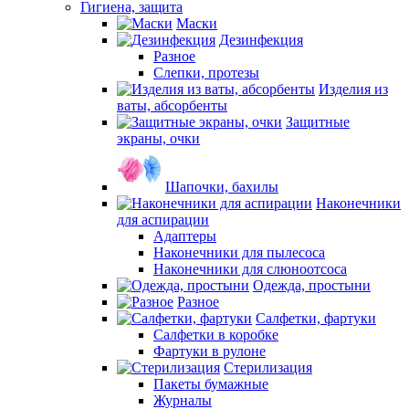
Гигиена, защита
Маски
Дезинфекция
Разное
Слепки, протезы
Изделия из
ваты, абсорбенты
Защитные
экраны, очки
Шапочки, бахилы
Наконечники
для аспирации
Адаптеры
Наконечники для пылесоса
Наконечники для слюноотсоса
Одежда, простыни
Разное
Салфетки, фартуки
Салфетки в коробке
Фартуки в рулоне
Стерилизация
Пакеты бумажные
Журналы