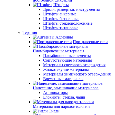
постоянной фиксации
Штифты
Дрили, развертки, инструменты
Штифты анкерные
Штифты беззольные
Штифты стекловолоконные
Штифты титановые
Терапия
Адгезивы
Протравочные гели
Пломбировочные материалы
Пломбировочные цементы
Сопутствующие материалы
Материалы светового отверждения
Жидкотекучие материалы
Материалы химического отверждения
Временные материалы
Нанесение, замешивание материалов
Аппликаторы
Блокноты, стекла, чаши
Материалы для пародонтологии
Тигли