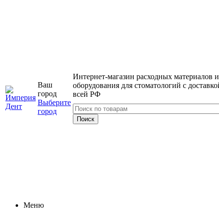
Интернет-магазин расходных материалов и
Ваш
оборудования для стоматологий с доставко
город
всей РФ
Выберите
город
Меню