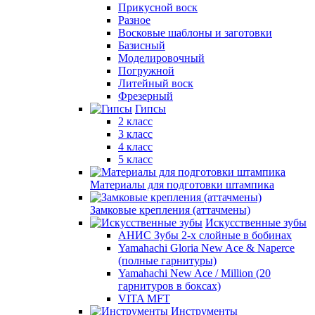
Прикусной воск
Разное
Восковые шаблоны и заготовки
Базисный
Моделировочный
Погружной
Литейный воск
Фрезерный
Гипсы
2 класс
3 класс
4 класс
5 класс
Материалы для подготовки штампика
Замковые крепления (аттачмены)
Искусственные зубы
АНИС Зубы 2-х слойные в бобинах
Yamahachi Gloria New Ace & Naperce
(полные гарнитуры)
Yamahachi New Ace / Million (20
гарнитуров в боксах)
VITA MFT
Инструменты