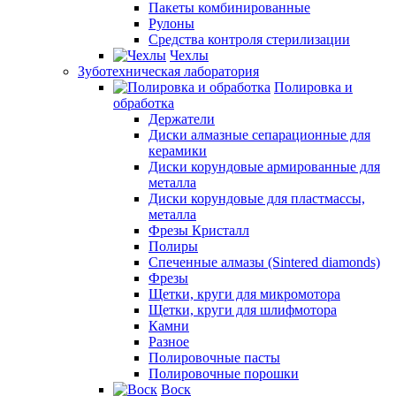
Пакеты комбинированные
Рулоны
Средства контроля стерилизации
Чехлы
Зуботехническая лаборатория
Полировка и
обработка
Держатели
Диски алмазные сепарационные для
керамики
Диски корундовые армированные для
металла
Диски корундовые для пластмассы,
металла
Фрезы Кристалл
Полиры
Спеченные алмазы (Sintered diamonds)
Фрезы
Щетки, круги для микромотора
Щетки, круги для шлифмотора
Камни
Разное
Полировочные пасты
Полировочные порошки
Воск