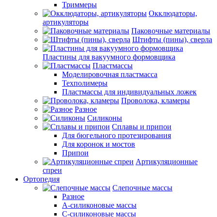
Триммеры
Окклюдаторы,
артикуляторы
Паковочные материалы
Штифты (пины), сверла
Пластины для вакуумного формовщика
Пластмассы
Моделировочная пластмасса
Техполимеры
Пластмассы для индивидуальных ложек
Проволока, кламеры
Разное
Силиконы
Сплавы и припои
Для бюгельного протезирования
Для коронок и мостов
Припои
Артикуляционные
спреи
Ортопедия
Слепочные массы
Разное
А-силиконовые массы
С-силиконовые массы