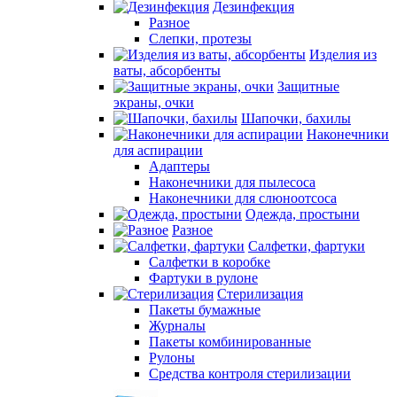
Дезинфекция
Разное
Слепки, протезы
Изделия из
ваты, абсорбенты
Защитные
экраны, очки
Шапочки, бахилы
Наконечники
для аспирации
Адаптеры
Наконечники для пылесоса
Наконечники для слюноотсоса
Одежда, простыни
Разное
Салфетки, фартуки
Салфетки в коробке
Фартуки в рулоне
Стерилизация
Пакеты бумажные
Журналы
Пакеты комбинированные
Рулоны
Средства контроля стерилизации