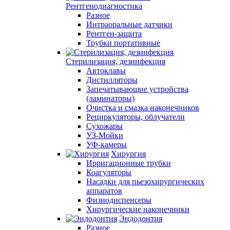
Рентгенодиагностика
Разное
Интраоральные датчики
Рентген-защита
Трубки портативные
Стерилизация, дезинфекция
Автоклавы
Дистилляторы
Запечатывающие устройства
(ламинаторы)
Очистка и смазка наконечников
Рециркуляторы, облучатели
Сухожары
УЗ-Мойки
УФ-камеры
Хирургия
Ирригационные трубки
Коагуляторы
Насадки для пьезохирургических
аппаратов
Физиодиспенсеры
Хирургические наконечники
Эндодонтия
Разное