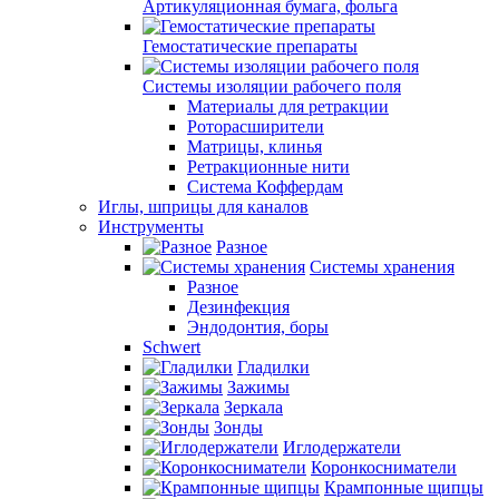
Артикуляционная бумага, фольга
Гемостатические препараты
Системы изоляции рабочего поля
Материалы для ретракции
Роторасширители
Матрицы, клинья
Ретракционные нити
Система Коффердам
Иглы, шприцы для каналов
Инструменты
Разное
Системы хранения
Разное
Дезинфекция
Эндодонтия, боры
Schwert
Гладилки
Зажимы
Зеркала
Зонды
Иглодержатели
Коронкосниматели
Крампонные щипцы