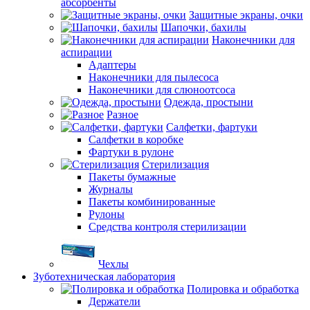
абсорбенты
Защитные экраны, очки
Шапочки, бахилы
Наконечники для
аспирации
Адаптеры
Наконечники для пылесоса
Наконечники для слюноотсоса
Одежда, простыни
Разное
Салфетки, фартуки
Салфетки в коробке
Фартуки в рулоне
Стерилизация
Пакеты бумажные
Журналы
Пакеты комбинированные
Рулоны
Средства контроля стерилизации
Чехлы
Зуботехническая лаборатория
Полировка и обработка
Держатели