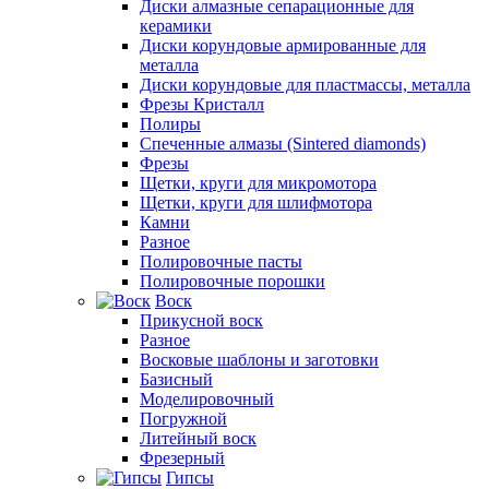
Диски алмазные сепарационные для
керамики
Диски корундовые армированные для
металла
Диски корундовые для пластмассы, металла
Фрезы Кристалл
Полиры
Спеченные алмазы (Sintered diamonds)
Фрезы
Щетки, круги для микромотора
Щетки, круги для шлифмотора
Камни
Разное
Полировочные пасты
Полировочные порошки
Воск
Прикусной воск
Разное
Восковые шаблоны и заготовки
Базисный
Моделировочный
Погружной
Литейный воск
Фрезерный
Гипсы