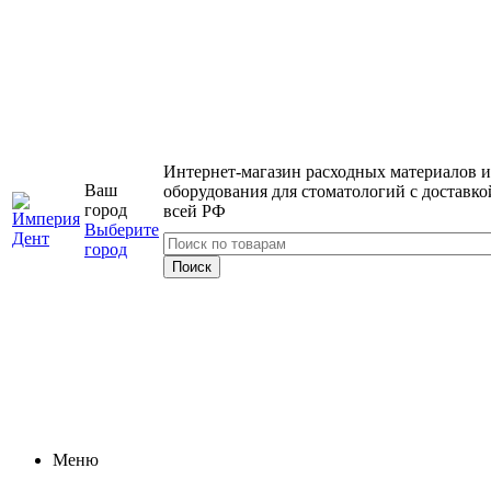
Интернет-магазин расходных материалов и
Ваш
оборудования для стоматологий с доставко
город
всей РФ
Выберите
город
Меню