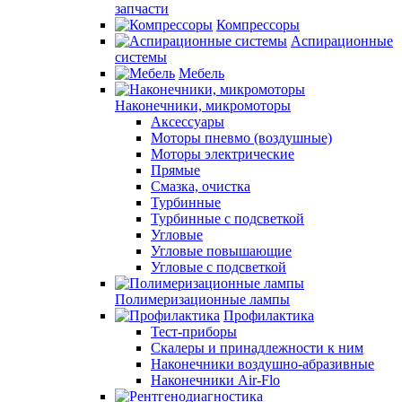
запчасти
Компрессоры
Аспирационные
системы
Мебель
Наконечники, микромоторы
Аксессуары
Моторы пневмо (воздушные)
Моторы электрические
Прямые
Смазка, очистка
Турбинные
Турбинные с подсветкой
Угловые
Угловые повышающие
Угловые с подсветкой
Полимеризационные лампы
Профилактика
Тест-приборы
Скалеры и принадлежности к ним
Наконечники воздушно-абразивные
Наконечники Air-Flo