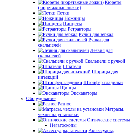
Кюреты
(кюретажные ложки)
Лотки
Ножницы
Пинцеты
Ретракторы
Ручки для зеркал
Ручки для
скальпелей
Лезвия для
скальпелей
Скальпели с ручкой
Шпатели
Шприцы для
инъекций
Штопфер-гладилки
Щипцы
Экскаваторы
Оборудование
Разное
Матрасы,
чехлы на установки
Оптические системы
Негатоскопы
Аксессуары,