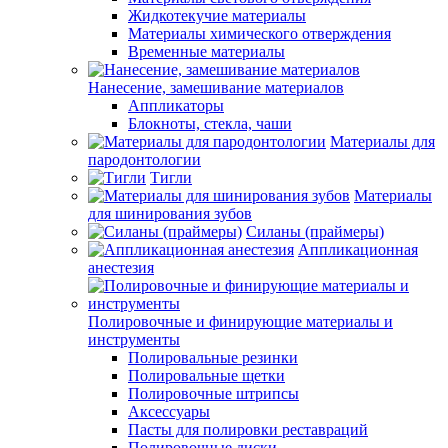
Жидкотекучие материалы
Материалы химического отверждения
Временные материалы
Нанесение, замешивание материалов
Аппликаторы
Блокноты, стекла, чаши
Материалы для
пародонтологии
Тигли
Материалы
для шинирования зубов
Силаны (праймеры)
Аппликационная
анестезия
Полировочные и финирующие материалы и
инструменты
Полировальные резинки
Полировальные щетки
Полировочные штрипсы
Аксессуары
Пасты для полировки реставраций
Полировочные диски