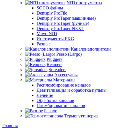
NiTi инструменты
SOCO файлы
Dentsply ProFile
Dentsply ProTaper (машинные)
Dentsply ProTaper (ручные)
Dentsply ProTaper NEXT
Mtwo NiTi
Инструменты FKG
Разные
Каналонаполнители
Peeso (Largo)
Pluggers
Reamers
Spreaders
Аксессуары
Материалы
Распломбирование каналов
Девитализация и обработка пульпы
Лечение
Обработка каналов
Пломбирование каналов
Разное
Термогуттаперча
Главная