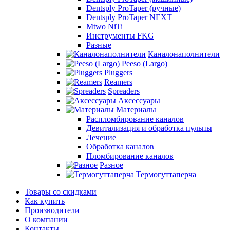
Dentsply ProTaper (ручные)
Dentsply ProTaper NEXT
Mtwo NiTi
Инструменты FKG
Разные
Каналонаполнители
Peeso (Largo)
Pluggers
Reamers
Spreaders
Аксессуары
Материалы
Распломбирование каналов
Девитализация и обработка пульпы
Лечение
Обработка каналов
Пломбирование каналов
Разное
Термогуттаперча
Товары со скидками
Как купить
Производители
О компании
Контакты