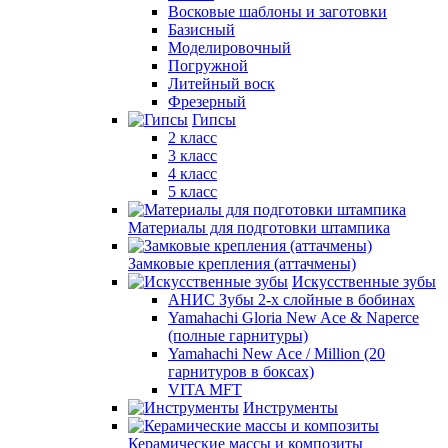
Восковые шаблоны и заготовки
Базисный
Моделировочный
Погружной
Литейный воск
Фрезерный
Гипсы
2 класс
3 класс
4 класс
5 класс
Материалы для подготовки штампика
Замковые крепления (аттачмены)
Искусственные зубы
АНИС Зубы 2-х слойные в бобинах
Yamahachi Gloria New Ace & Naperce
(полные гарнитуры)
Yamahachi New Ace / Million (20
гарнитуров в боксах)
VITA MFT
Инструменты
Керамические массы и композиты