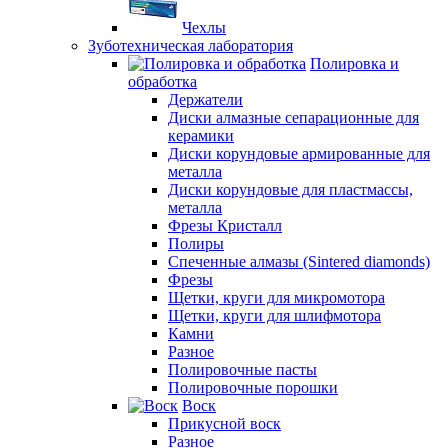
Чехлы
Зуботехническая лаборатория
Полировка и
обработка
Держатели
Диски алмазные сепарационные для
керамики
Диски корундовые армированные для
металла
Диски корундовые для пластмассы,
металла
Фрезы Кристалл
Полиры
Спеченные алмазы (Sintered diamonds)
Фрезы
Щетки, круги для микромотора
Щетки, круги для шлифмотора
Камни
Разное
Полировочные пасты
Полировочные порошки
Воск
Прикусной воск
Разное