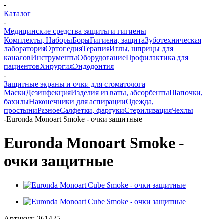
-
Каталог
-
Медицинские средства защиты и гигиены
Комплекты, Наборы
Боры
Гигиена, защита
Зуботехническая
лаборатория
Ортопедия
Терапия
Иглы, шприцы для
каналов
Инструменты
Оборудование
Профилактика для
пациентов
Хирургия
Эндодонтия
-
Защитные экраны и очки для стоматолога
Маски
Дезинфекция
Изделия из ваты, абсорбенты
Шапочки,
бахилы
Наконечники для аспирации
Одежда,
простыни
Разное
Салфетки, фартуки
Стерилизация
Чехлы
-
Euronda Monoart Smoke - очки защитные
Euronda Monoart Smoke -
очки защитные
Артикул:
261425