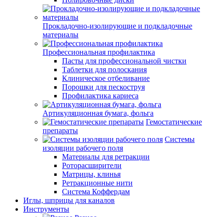
Прокладочно-изолирующие и подкладочные
материалы
Профессиональная профилактика
Пасты для профессиональной чистки
Таблетки для полоскания
Клиническое отбеливание
Порошки для пескоструя
Профилактика кариеса
Артикуляционная бумага, фольга
Гемостатические
препараты
Системы
изоляции рабочего поля
Материалы для ретракции
Роторасширители
Матрицы, клинья
Ретракционные нити
Система Коффердам
Иглы, шприцы для каналов
Инструменты