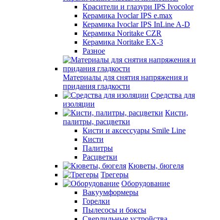
Красители и глазури IPS Ivocolor
Керамика Ivoclar IPS e.max
Керамика Ivoclar IPS InLine A-D
Керамика Noritake CZR
Керамика Noritake EX-3
Разное
Материалы для снятия напряжения и
придания гладкости
Средства для
изоляции
Кисти,
палитры, расцветки
Кисти и аксессуары Smile Line
Кисти
Палитры
Расцветки
Кюветы, бюгеля
Трегеры
Оборудование
Вакуумформеры
Горелки
Пылесосы и боксы
Сверлильные устройства