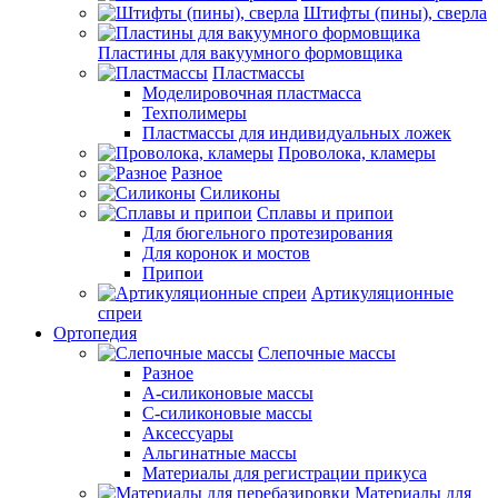
Штифты (пины), сверла
Пластины для вакуумного формовщика
Пластмассы
Моделировочная пластмасса
Техполимеры
Пластмассы для индивидуальных ложек
Проволока, кламеры
Разное
Силиконы
Сплавы и припои
Для бюгельного протезирования
Для коронок и мостов
Припои
Артикуляционные
спреи
Ортопедия
Слепочные массы
Разное
А-силиконовые массы
С-силиконовые массы
Аксессуары
Альгинатные массы
Материалы для регистрации прикуса
Материалы для