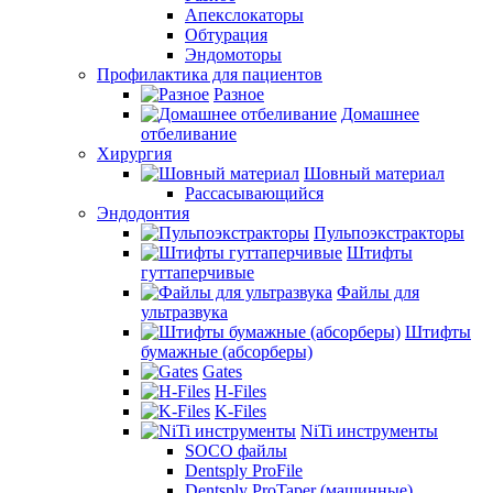
Апекслокаторы
Обтурация
Эндомоторы
Профилактика для пациентов
Разное
Домашнее
отбеливание
Хирургия
Шовный материал
Рассасывающийся
Эндодонтия
Пульпоэкстракторы
Штифты
гуттаперчивые
Файлы для
ультразвука
Штифты
бумажные (абсорберы)
Gates
H-Files
K-Files
NiTi инструменты
SOCO файлы
Dentsply ProFile
Dentsply ProTaper (машинные)