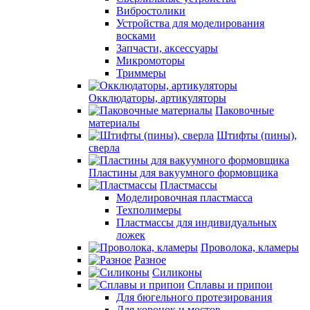
Вибростолики
Устройства для моделирования
восками
Запчасти, аксессуары
Микромоторы
Триммеры
Окклюдаторы, артикуляторы
Паковочные
материалы
Штифты (пины),
сверла
Пластины для вакуумного формовщика
Пластмассы
Моделировочная пластмасса
Техполимеры
Пластмассы для индивидуальных
ложек
Проволока, кламеры
Разное
Силиконы
Сплавы и припои
Для бюгельного протезирования
Для коронок и мостов