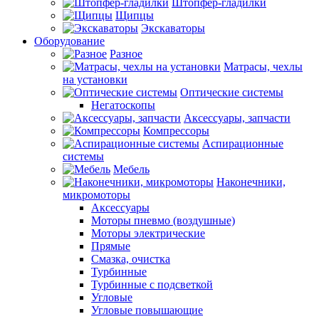
Штопфер-гладилки
Щипцы
Экскаваторы
Оборудование
Разное
Матрасы, чехлы
на установки
Оптические системы
Негатоскопы
Аксессуары, запчасти
Компрессоры
Аспирационные
системы
Мебель
Наконечники,
микромоторы
Аксессуары
Моторы пневмо (воздушные)
Моторы электрические
Прямые
Смазка, очистка
Турбинные
Турбинные с подсветкой
Угловые
Угловые повышающие