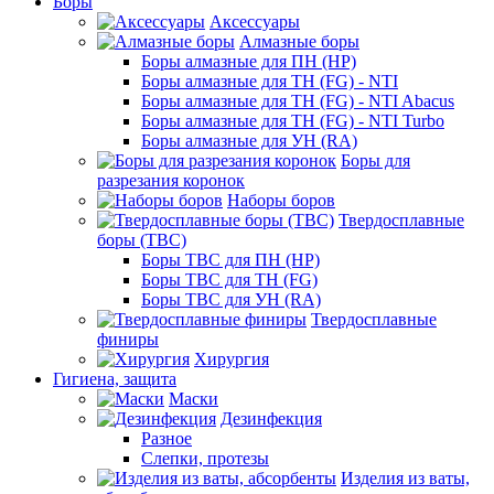
Боры
Аксессуары
Алмазные боры
Боры алмазные для ПН (HP)
Боры алмазные для ТН (FG) - NTI
Боры алмазные для ТН (FG) - NTI Abacus
Боры алмазные для ТН (FG) - NTI Turbo
Боры алмазные для УН (RA)
Боры для
разрезания коронок
Наборы боров
Твердосплавные
боры (ТВС)
Боры ТВС для ПН (HP)
Боры ТВС для ТН (FG)
Боры ТВС для УН (RA)
Твердосплавные
финиры
Хирургия
Гигиена, защита
Маски
Дезинфекция
Разное
Слепки, протезы
Изделия из ваты,