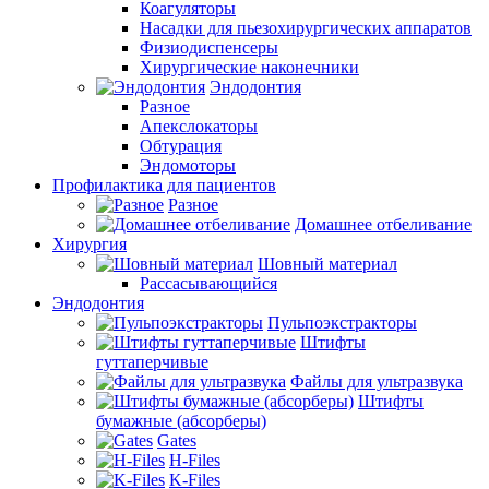
Коагуляторы
Насадки для пьезохирургических аппаратов
Физиодиспенсеры
Хирургические наконечники
Эндодонтия
Разное
Апекслокаторы
Обтурация
Эндомоторы
Профилактика для пациентов
Разное
Домашнее отбеливание
Хирургия
Шовный материал
Рассасывающийся
Эндодонтия
Пульпоэкстракторы
Штифты
гуттаперчивые
Файлы для ультразвука
Штифты
бумажные (абсорберы)
Gates
H-Files
K-Files