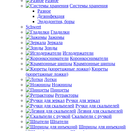
Разное
Системы хранения
Разное
Дезинфекция
Эндодонтия, боры
Schwert
Гладилки
Зажимы
Зеркала
Зонды
Иглодержатели
Коронкосниматели
Крампонные щипцы
Кюреты
(кюретажные ложки)
Лотки
Ножницы
Пинцеты
Ретракторы
Ручки для зеркал
Ручки для скальпелей
Лезвия для скальпелей
Скальпели с ручкой
Шпатели
Шприцы для инъекций