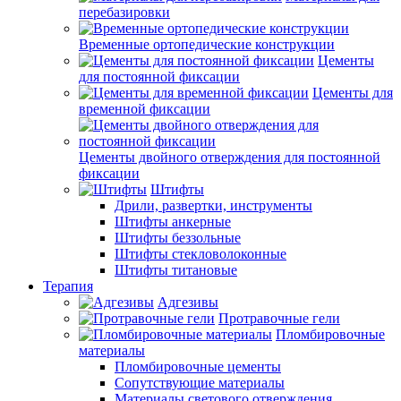
перебазировки
Временные ортопедические конструкции
Цементы
для постоянной фиксации
Цементы для
временной фиксации
Цементы двойного отверждения для постоянной
фиксации
Штифты
Дрили, развертки, инструменты
Штифты анкерные
Штифты беззольные
Штифты стекловолоконные
Штифты титановые
Терапия
Адгезивы
Протравочные гели
Пломбировочные
материалы
Пломбировочные цементы
Сопутствующие материалы
Материалы светового отверждения