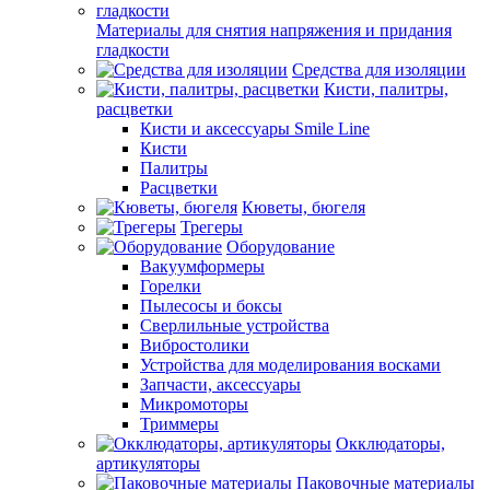
Материалы для снятия напряжения и придания
гладкости
Средства для изоляции
Кисти, палитры,
расцветки
Кисти и аксессуары Smile Line
Кисти
Палитры
Расцветки
Кюветы, бюгеля
Трегеры
Оборудование
Вакуумформеры
Горелки
Пылесосы и боксы
Сверлильные устройства
Вибростолики
Устройства для моделирования восками
Запчасти, аксессуары
Микромоторы
Триммеры
Окклюдаторы,
артикуляторы
Паковочные материалы