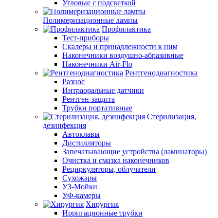
Угловые с подсветкой
Полимеризационные лампы
Профилактика
Тест-приборы
Скалеры и принадлежности к ним
Наконечники воздушно-абразивные
Наконечники Air-Flo
Рентгенодиагностика
Разное
Интраоральные датчики
Рентген-защита
Трубки портативные
Стерилизация,
дезинфекция
Автоклавы
Дистилляторы
Запечатывающие устройства (ламинаторы)
Очистка и смазка наконечников
Рециркуляторы, облучатели
Сухожары
УЗ-Мойки
УФ-камеры
Хирургия
Ирригационные трубки