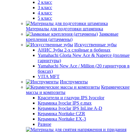
2 класс
3 класс
4 класс
5 класс
Материалы для подготовки штампика
Замковые
крепления (аттачмены)
Искусственные зубы
АНИС Зубы 2-х слойные в бобинах
Yamahachi Gloria New Ace & Naperce (полные
гарнитуры)
Yamahachi New Ace / Million (20 гарнитуров в
боксах)
VITA MFT
Инструменты
Керамические
массы и композиты
Красители и глазури IPS Ivocolor
Керамика Ivoclar IPS e.max
Керамика Ivoclar IPS InLine A-D
Керамика Noritake CZR
Керамика Noritake EX-3
Разное