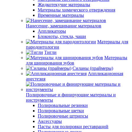
Жидкотекучие материалы
Материалы химического отверждения
Временные материалы
Нанесение, замешивание материалов
Аппликаторы
Блокноты, стекла, чаши
Материалы для
пародонтологии
Тигли
Материалы
для шинирования зубов
Силаны (праймеры)
Аппликационная
анестезия
Полировочные и финирующие материалы и
инструменты
Полировальные резинки
Полировальные щетки
Полировочные штрипсы
Аксессуары
Пасты для полировки реставраций
Полировочные диски