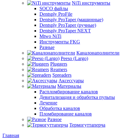
NiTi инструменты
SOCO файлы
Dentsply ProFile
Dentsply ProTaper (машинные)
Dentsply ProTaper (ручные)
Dentsply ProTaper NEXT
Mtwo NiTi
Инструменты FKG
Разные
Каналонаполнители
Peeso (Largo)
Pluggers
Reamers
Spreaders
Аксессуары
Материалы
Распломбирование каналов
Девитализация и обработка пульпы
Лечение
Обработка каналов
Пломбирование каналов
Разное
Термогуттаперча
Главная