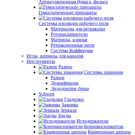
Артикуляционная бумага, фольга
Гемостатические препараты
Системы изоляции рабочего поля
Материалы для ретракции
Роторасширители
Матрицы, клинья
Ретракционные нити
Система Коффердам
Иглы, шприцы для каналов
Инструменты
Разное
Системы хранения
Разное
Дезинфекция
Эндодонтия, боры
Schwert
Гладилки
Зажимы
Зеркала
Зонды
Иглодержатели
Коронкосниматели
Крампонные щипцы