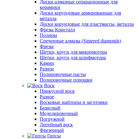
Диски алмазные сепарационные для
керамики
Диски корундовые армированные для
металла
Диски корундовые для пластмассы, металла
Фрезы Кристалл
Полиры
Спеченные алмазы (Sintered diamonds)
Фрезы
Щетки, круги для микромотора
Щетки, круги для шлифмотора
Камни
Разное
Полировочные пасты
Полировочные порошки
Воск
Прикусной воск
Разное
Восковые шаблоны и заготовки
Базисный
Моделировочный
Погружной
Литейный воск
Фрезерный
Гипсы