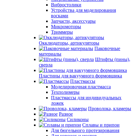
Вибростолики
Устройства для моделирования
восками
Запчасти, аксессуары
Микромоторы
Триммеры
Окклюдаторы, артикуляторы
Паковочные
материалы
Штифты (пины),
сверла
Пластины для вакуумного формовщика
Пластмассы
Моделировочная пластмасса
Техполимеры
Пластмассы для индивидуальных
ложек
Проволока, кламеры
Разное
Силиконы
Сплавы и припои
Для бюгельного протезирования
Для коронок и мостов