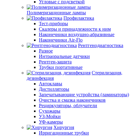
Угловые с подсветкой
Полимеризационные лампы
Профилактика
Тест-приборы
Скалеры и принадлежности к ним
Наконечники воздушно-абразивные
Наконечники Air-Flo
Рентгенодиагностика
Разное
Интраоральные датчики
Рентген-защита
Трубки портативные
Стерилизация,
дезинфекция
Автоклавы
Дистилляторы
Запечатывающие устройства (ламинаторы)
Очистка и смазка наконечников
Рециркуляторы, облучатели
Сухожары
УЗ-Мойки
УФ-камеры
Хирургия
Ирригационные трубки