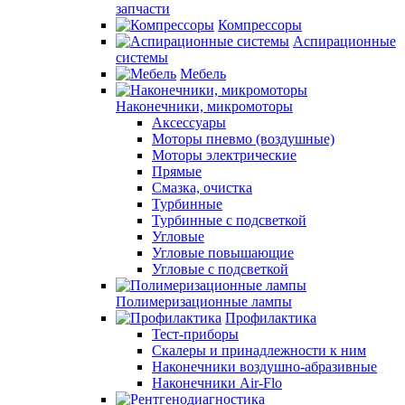
запчасти
Компрессоры
Аспирационные
системы
Мебель
Наконечники, микромоторы
Аксессуары
Моторы пневмо (воздушные)
Моторы электрические
Прямые
Смазка, очистка
Турбинные
Турбинные с подсветкой
Угловые
Угловые повышающие
Угловые с подсветкой
Полимеризационные лампы
Профилактика
Тест-приборы
Скалеры и принадлежности к ним
Наконечники воздушно-абразивные
Наконечники Air-Flo