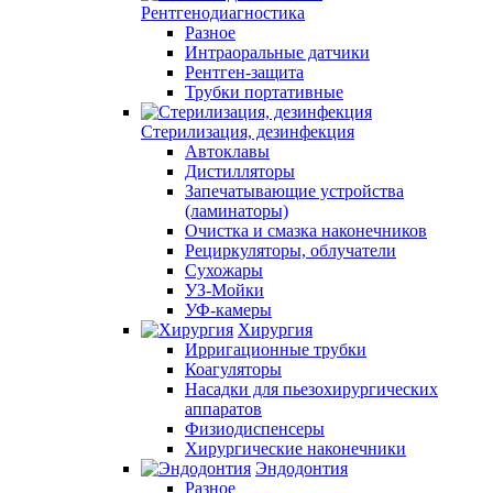
Рентгенодиагностика
Разное
Интраоральные датчики
Рентген-защита
Трубки портативные
Стерилизация, дезинфекция
Автоклавы
Дистилляторы
Запечатывающие устройства
(ламинаторы)
Очистка и смазка наконечников
Рециркуляторы, облучатели
Сухожары
УЗ-Мойки
УФ-камеры
Хирургия
Ирригационные трубки
Коагуляторы
Насадки для пьезохирургических
аппаратов
Физиодиспенсеры
Хирургические наконечники
Эндодонтия
Разное