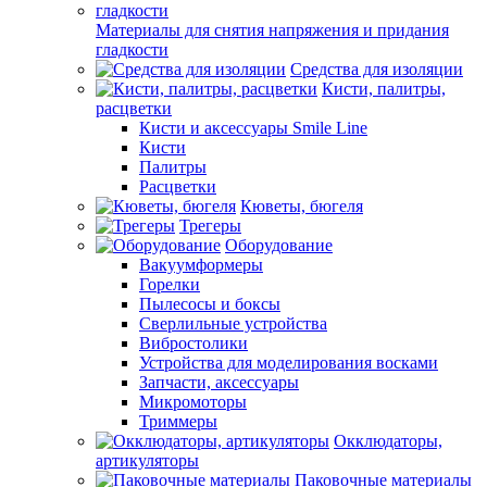
Материалы для снятия напряжения и придания
гладкости
Средства для изоляции
Кисти, палитры,
расцветки
Кисти и аксессуары Smile Line
Кисти
Палитры
Расцветки
Кюветы, бюгеля
Трегеры
Оборудование
Вакуумформеры
Горелки
Пылесосы и боксы
Сверлильные устройства
Вибростолики
Устройства для моделирования восками
Запчасти, аксессуары
Микромоторы
Триммеры
Окклюдаторы,
артикуляторы
Паковочные материалы