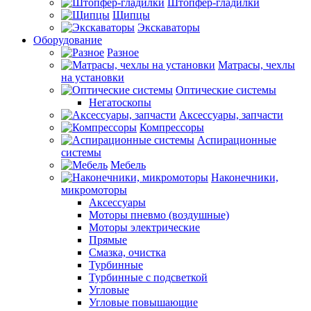
Штопфер-гладилки
Щипцы
Экскаваторы
Оборудование
Разное
Матрасы, чехлы
на установки
Оптические системы
Негатоскопы
Аксессуары, запчасти
Компрессоры
Аспирационные
системы
Мебель
Наконечники,
микромоторы
Аксессуары
Моторы пневмо (воздушные)
Моторы электрические
Прямые
Смазка, очистка
Турбинные
Турбинные с подсветкой
Угловые
Угловые повышающие