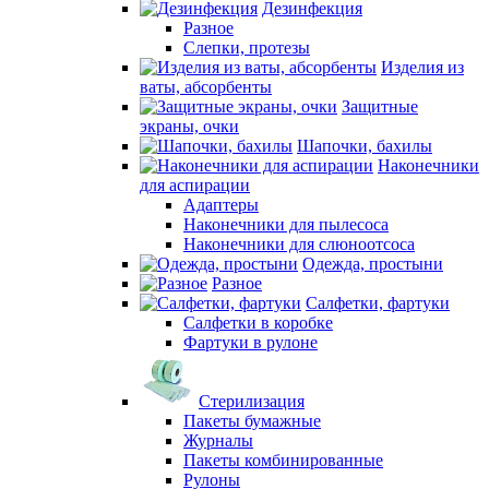
Дезинфекция
Разное
Слепки, протезы
Изделия из
ваты, абсорбенты
Защитные
экраны, очки
Шапочки, бахилы
Наконечники
для аспирации
Адаптеры
Наконечники для пылесоса
Наконечники для слюноотсоса
Одежда, простыни
Разное
Салфетки, фартуки
Салфетки в коробке
Фартуки в рулоне
Стерилизация
Пакеты бумажные
Журналы
Пакеты комбинированные
Рулоны