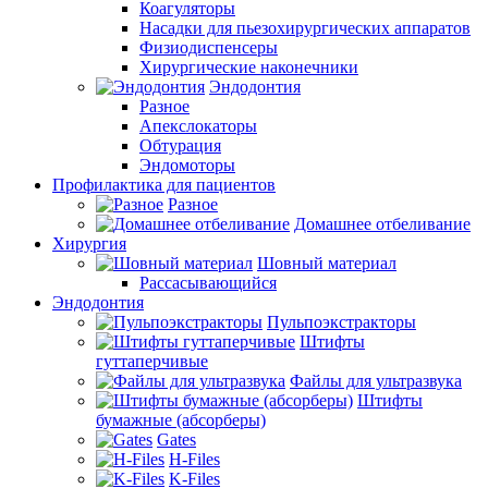
Коагуляторы
Насадки для пьезохирургических аппаратов
Физиодиспенсеры
Хирургические наконечники
Эндодонтия
Разное
Апекслокаторы
Обтурация
Эндомоторы
Профилактика для пациентов
Разное
Домашнее отбеливание
Хирургия
Шовный материал
Рассасывающийся
Эндодонтия
Пульпоэкстракторы
Штифты
гуттаперчивые
Файлы для ультразвука
Штифты
бумажные (абсорберы)
Gates
H-Files
K-Files