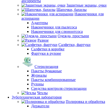
абсорбенты
Защитные экраны, очки
Шапочки, бахилы
Наконечники для
аспирации
Адаптеры
Наконечники для пылесоса
Наконечники для слюноотсоса
Одежда, простыни
Разное
Салфетки, фартуки
Салфетки в коробке
Фартуки в рулоне
Стерилизация
Пакеты бумажные
Журналы
Пакеты комбинированные
Рулоны
Средства контроля стерилизации
Чехлы
Зуботехническая лаборатория
Полировка и обработка
Держатели