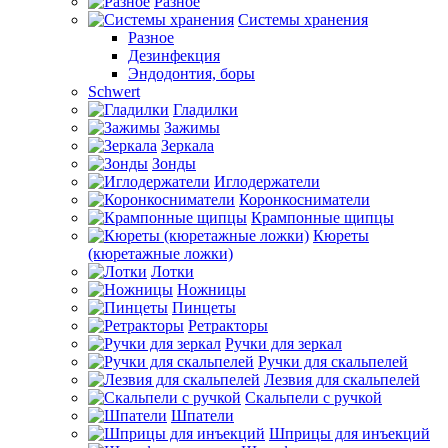
Разное
Системы хранения
Разное
Дезинфекция
Эндодонтия, боры
Schwert
Гладилки
Зажимы
Зеркала
Зонды
Иглодержатели
Коронкосниматели
Крампонные щипцы
Кюреты
(кюретажные ложки)
Лотки
Ножницы
Пинцеты
Ретракторы
Ручки для зеркал
Ручки для скальпелей
Лезвия для скальпелей
Скальпели с ручкой
Шпатели
Шприцы для инъекций