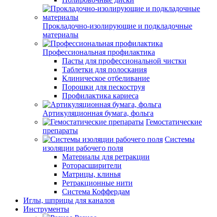
Прокладочно-изолирующие и подкладочные
материалы
Профессиональная профилактика
Пасты для профессиональной чистки
Таблетки для полоскания
Клиническое отбеливание
Порошки для пескоструя
Профилактика кариеса
Артикуляционная бумага, фольга
Гемостатические
препараты
Системы
изоляции рабочего поля
Материалы для ретракции
Роторасширители
Матрицы, клинья
Ретракционные нити
Система Коффердам
Иглы, шприцы для каналов
Инструменты