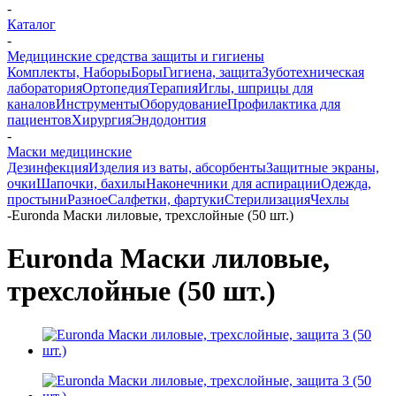
-
Каталог
-
Медицинские средства защиты и гигиены
Комплекты, Наборы
Боры
Гигиена, защита
Зуботехническая
лаборатория
Ортопедия
Терапия
Иглы, шприцы для
каналов
Инструменты
Оборудование
Профилактика для
пациентов
Хирургия
Эндодонтия
-
Маски медицинские
Дезинфекция
Изделия из ваты, абсорбенты
Защитные экраны,
очки
Шапочки, бахилы
Наконечники для аспирации
Одежда,
простыни
Разное
Салфетки, фартуки
Стерилизация
Чехлы
-
Euronda Маски лиловые, трехслойные (50 шт.)
Euronda Маски лиловые,
трехслойные (50 шт.)