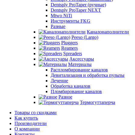
Dentsply ProTaper (ручные)
Dentsply ProTaper NEXT
Mtwo NiTi
Инструменты FKG
Разные
Каналонаполнители
Peeso (Largo)
Pluggers
Reamers
Spreaders
Аксессуары
Материалы
Распломбирование каналов
Девитализация и обработка пульпы
Лечение
Обработка каналов
Пломбирование каналов
Разное
Термогуттаперча
Товары со скидками
Как купить
Производители
О компании
Контакты