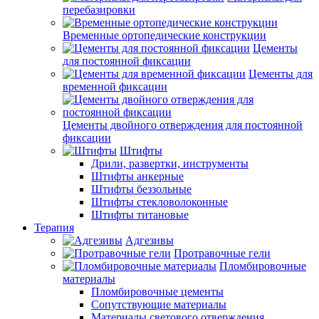
перебазировки
Временные ортопедические конструкции
Цементы
для постоянной фиксации
Цементы для
временной фиксации
Цементы двойного отверждения для постоянной
фиксации
Штифты
Дрили, развертки, инструменты
Штифты анкерные
Штифты беззольные
Штифты стекловолоконные
Штифты титановые
Терапия
Адгезивы
Протравочные гели
Пломбировочные
материалы
Пломбировочные цементы
Сопутствующие материалы
Материалы светового отверждения