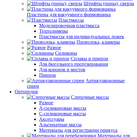
Штифты (пины), сверла
Пластины для вакуумного формовщика
Пластмассы
Моделировочная пластмасса
Техполимеры
Пластмассы для индивидуальных ложек
Проволока, кламеры
Разное
Силиконы
Сплавы и припои
Для бюгельного протезирования
Для коронок и мостов
Припои
Артикуляционные
спреи
Ортопедия
Слепочные массы
Разное
А-силиконовые массы
С-силиконовые массы
Аксессуары
Альгинатные массы
Материалы для регистрации прикуса
Материалы для