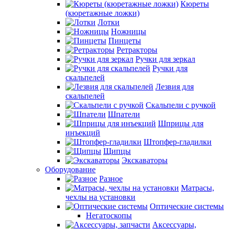
Кюреты
(кюретажные ложки)
Лотки
Ножницы
Пинцеты
Ретракторы
Ручки для зеркал
Ручки для
скальпелей
Лезвия для
скальпелей
Скальпели с ручкой
Шпатели
Шприцы для
инъекций
Штопфер-гладилки
Щипцы
Экскаваторы
Оборудование
Разное
Матрасы,
чехлы на установки
Оптические системы
Негатоскопы
Аксессуары,