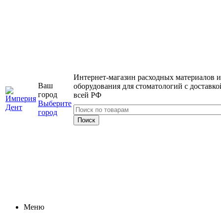
Интернет-магазин расходных материалов и
Ваш
оборудования для стоматологий с доставко
город
всей РФ
Выберите
город
Меню