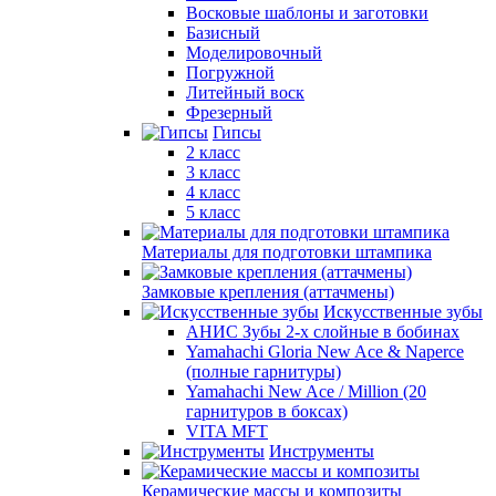
Восковые шаблоны и заготовки
Базисный
Моделировочный
Погружной
Литейный воск
Фрезерный
Гипсы
2 класс
3 класс
4 класс
5 класс
Материалы для подготовки штампика
Замковые крепления (аттачмены)
Искусственные зубы
АНИС Зубы 2-х слойные в бобинах
Yamahachi Gloria New Ace & Naperce
(полные гарнитуры)
Yamahachi New Ace / Million (20
гарнитуров в боксах)
VITA MFT
Инструменты
Керамические массы и композиты