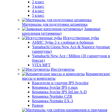
2 класс
3 класс
4 класс
5 класс
Материалы для подготовки штампика
Замковые
крепления (аттачмены)
Искусственные зубы
АНИС Зубы 2-х слойные в бобинах
Yamahachi Gloria New Ace & Naperce (полные
гарнитуры)
Yamahachi New Ace / Million (20 гарнитуров в
боксах)
VITA MFT
Инструменты
Керамические
массы и композиты
Красители и глазури IPS Ivocolor
Керамика Ivoclar IPS e.max
Керамика Ivoclar IPS InLine A-D
Керамика Noritake CZR
Керамика Noritake EX-3
Разное