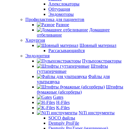
Апекслокаторы
Обтурация
Эндомоторы
Профилактика для пациентов
Разное
Домашнее
отбеливание
Хирургия
Шовный материал
Рассасывающийся
Эндодонтия
Пульпоэкстракторы
Штифты
гуттаперчивые
Файлы для
ультразвука
Штифты
бумажные (абсорберы)
Gates
H-Files
K-Files
NiTi инструменты
SOCO файлы
Dentsply ProFile
Dentsply ProTaper (машинные)