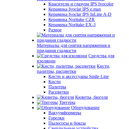
Красители и глазури IPS Ivocolor
Керамика Ivoclar IPS e.max
Керамика Ivoclar IPS InLine A-D
Керамика Noritake CZR
Керамика Noritake EX-3
Разное
Материалы для снятия напряжения и
придания гладкости
Средства для
изоляции
Кисти,
палитры, расцветки
Кисти и аксессуары Smile Line
Кисти
Палитры
Расцветки
Кюветы, бюгеля
Трегеры
Оборудование
Вакуумформеры
Горелки
Пылесосы и боксы
Сверлильные устройства