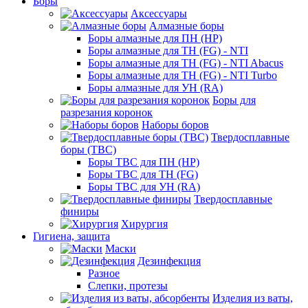
Боры
Аксессуары
Алмазные боры
Боры алмазные для ПН (HP)
Боры алмазные для ТН (FG) - NTI
Боры алмазные для ТН (FG) - NTI Abacus
Боры алмазные для ТН (FG) - NTI Turbo
Боры алмазные для УН (RA)
Боры для
разрезания коронок
Наборы боров
Твердосплавные
боры (ТВС)
Боры ТВС для ПН (HP)
Боры ТВС для ТН (FG)
Боры ТВС для УН (RA)
Твердосплавные
финиры
Хирургия
Гигиена, защита
Маски
Дезинфекция
Разное
Слепки, протезы
Изделия из ваты,