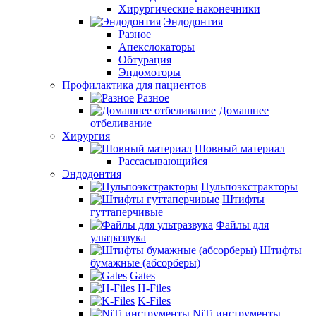
Хирургические наконечники
Эндодонтия
Разное
Апекслокаторы
Обтурация
Эндомоторы
Профилактика для пациентов
Разное
Домашнее
отбеливание
Хирургия
Шовный материал
Рассасывающийся
Эндодонтия
Пульпоэкстракторы
Штифты
гуттаперчивые
Файлы для
ультразвука
Штифты
бумажные (абсорберы)
Gates
H-Files
K-Files
NiTi инструменты