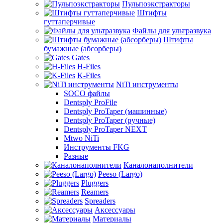
Пульпоэкстракторы
Штифты
гуттаперчивые
Файлы для ультразвука
Штифты
бумажные (абсорберы)
Gates
H-Files
K-Files
NiTi инструменты
SOCO файлы
Dentsply ProFile
Dentsply ProTaper (машинные)
Dentsply ProTaper (ручные)
Dentsply ProTaper NEXT
Mtwo NiTi
Инструменты FKG
Разные
Каналонаполнители
Peeso (Largo)
Pluggers
Reamers
Spreaders
Аксессуары
Материалы