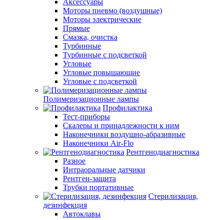
Аксессуары
Моторы пневмо (воздушные)
Моторы электрические
Прямые
Смазка, очистка
Турбинные
Турбинные с подсветкой
Угловые
Угловые повышающие
Угловые с подсветкой
Полимеризационные лампы
Профилактика
Тест-приборы
Скалеры и принадлежности к ним
Наконечники воздушно-абразивные
Наконечники Air-Flo
Рентгенодиагностика
Разное
Интраоральные датчики
Рентген-защита
Трубки портативные
Стерилизация,
дезинфекция
Автоклавы