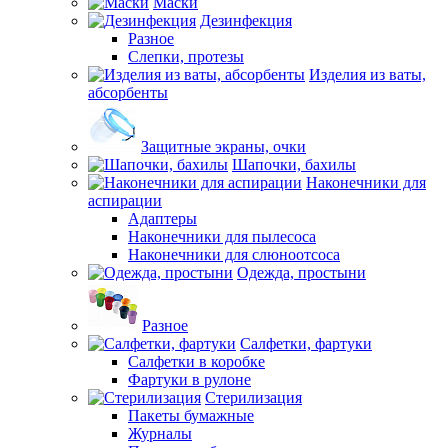
Маски
Дезинфекция
Разное
Слепки, протезы
Изделия из ваты,
абсорбенты
Защитные экраны, очки
Шапочки, бахилы
Наконечники для
аспирации
Адаптеры
Наконечники для пылесоса
Наконечники для слюноотсоса
Одежда, простыни
Разное
Салфетки, фартуки
Салфетки в коробке
Фартуки в рулоне
Стерилизация
Пакеты бумажные
Журналы