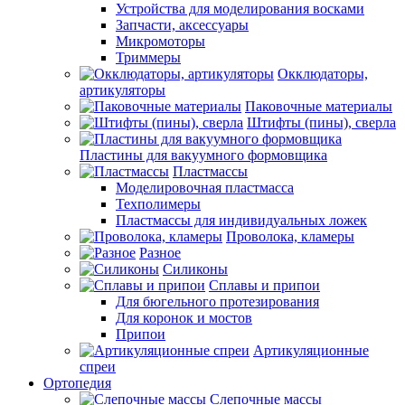
Устройства для моделирования восками
Запчасти, аксессуары
Микромоторы
Триммеры
Окклюдаторы,
артикуляторы
Паковочные материалы
Штифты (пины), сверла
Пластины для вакуумного формовщика
Пластмассы
Моделировочная пластмасса
Техполимеры
Пластмассы для индивидуальных ложек
Проволока, кламеры
Разное
Силиконы
Сплавы и припои
Для бюгельного протезирования
Для коронок и мостов
Припои
Артикуляционные
спреи
Ортопедия
Слепочные массы