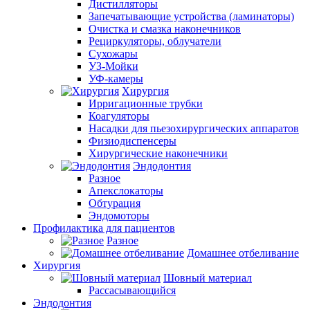
Дистилляторы
Запечатывающие устройства (ламинаторы)
Очистка и смазка наконечников
Рециркуляторы, облучатели
Сухожары
УЗ-Мойки
УФ-камеры
Хирургия
Ирригационные трубки
Коагуляторы
Насадки для пьезохирургических аппаратов
Физиодиспенсеры
Хирургические наконечники
Эндодонтия
Разное
Апекслокаторы
Обтурация
Эндомоторы
Профилактика для пациентов
Разное
Домашнее отбеливание
Хирургия
Шовный материал
Рассасывающийся
Эндодонтия