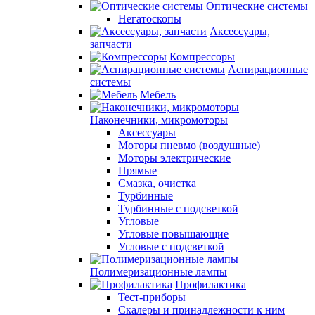
Оптические системы
Негатоскопы
Аксессуары,
запчасти
Компрессоры
Аспирационные
системы
Мебель
Наконечники, микромоторы
Аксессуары
Моторы пневмо (воздушные)
Моторы электрические
Прямые
Смазка, очистка
Турбинные
Турбинные с подсветкой
Угловые
Угловые повышающие
Угловые с подсветкой
Полимеризационные лампы
Профилактика
Тест-приборы
Скалеры и принадлежности к ним