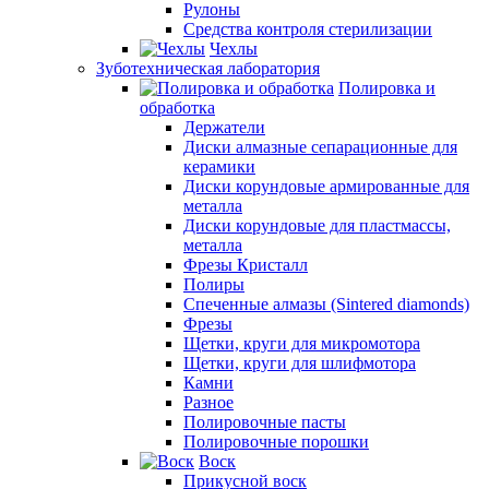
Рулоны
Средства контроля стерилизации
Чехлы
Зуботехническая лаборатория
Полировка и
обработка
Держатели
Диски алмазные сепарационные для
керамики
Диски корундовые армированные для
металла
Диски корундовые для пластмассы,
металла
Фрезы Кристалл
Полиры
Спеченные алмазы (Sintered diamonds)
Фрезы
Щетки, круги для микромотора
Щетки, круги для шлифмотора
Камни
Разное
Полировочные пасты
Полировочные порошки
Воск
Прикусной воск