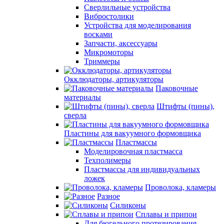
Сверлильные устройства
Вибростолики
Устройства для моделирования
восками
Запчасти, аксессуары
Микромоторы
Триммеры
Окклюдаторы, артикуляторы
Паковочные
материалы
Штифты (пины),
сверла
Пластины для вакуумного формовщика
Пластмассы
Моделировочная пластмасса
Техполимеры
Пластмассы для индивидуальных
ложек
Проволока, кламеры
Разное
Силиконы
Сплавы и припои
Для бюгельного протезирования