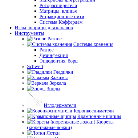
Роторасширители
Матрицы, клинья
Ретракционные нити
Система Коффердам
Иглы, шприцы для каналов
Инструменты
Разное
Системы хранения
Разное
Дезинфекция
Эндодонтия, боры
Schwert
Гладилки
Зажимы
Зеркала
Зонды
Иглодержатели
Коронкосниматели
Крампонные щипцы
Кюреты
(кюретажные ложки)
Лотки