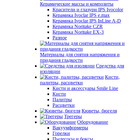
Керамические массы и композиты
Красители и глазури IPS Ivocolor
Керамика Ivoclar IPS e.max
Керамика Ivoclar IPS InLine A-D
Керамика Noritake CZR
Керамика Noritake EX-3
Разное
Материалы для снятия напряжения и
придания гладкости
Средства для
изоляции
Кисти,
палитры, расцветки
Кисти и аксессуары Smile Line
Кисти
Палитры
Расцветки
Кюветы, бюгеля
Трегеры
Оборудование
Вакуумформеры
Горелки
Пылесосы и боксы