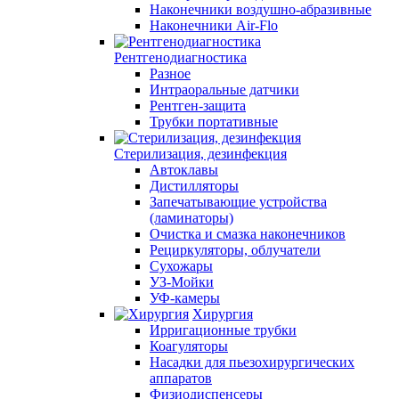
Наконечники воздушно-абразивные
Наконечники Air-Flo
Рентгенодиагностика
Разное
Интраоральные датчики
Рентген-защита
Трубки портативные
Стерилизация, дезинфекция
Автоклавы
Дистилляторы
Запечатывающие устройства
(ламинаторы)
Очистка и смазка наконечников
Рециркуляторы, облучатели
Сухожары
УЗ-Мойки
УФ-камеры
Хирургия
Ирригационные трубки
Коагуляторы
Насадки для пьезохирургических
аппаратов
Физиодиспенсеры