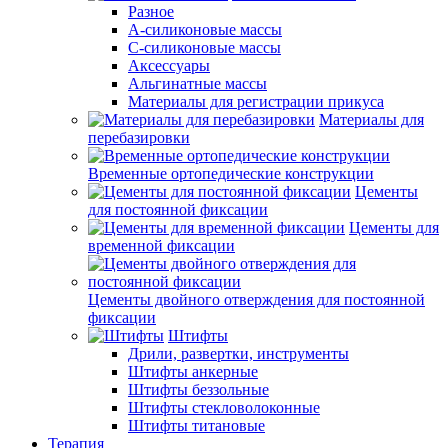
Разное
А-силиконовые массы
С-силиконовые массы
Аксессуары
Альгинатные массы
Материалы для регистрации прикуса
Материалы для
перебазировки
Временные ортопедические конструкции
Цементы
для постоянной фиксации
Цементы для
временной фиксации
Цементы двойного отверждения для постоянной
фиксации
Штифты
Дрили, развертки, инструменты
Штифты анкерные
Штифты беззольные
Штифты стекловолоконные
Штифты титановые
Терапия