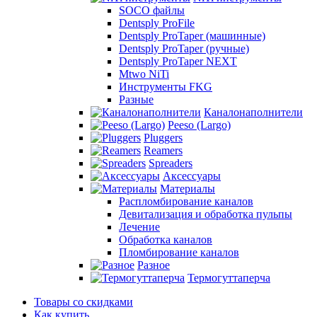
SOCO файлы
Dentsply ProFile
Dentsply ProTaper (машинные)
Dentsply ProTaper (ручные)
Dentsply ProTaper NEXT
Mtwo NiTi
Инструменты FKG
Разные
Каналонаполнители
Peeso (Largo)
Pluggers
Reamers
Spreaders
Аксессуары
Материалы
Распломбирование каналов
Девитализация и обработка пульпы
Лечение
Обработка каналов
Пломбирование каналов
Разное
Термогуттаперча
Товары со скидками
Как купить