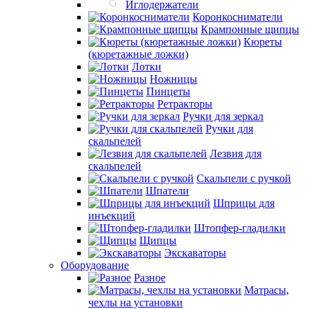
Иглодержатели
Коронкосниматели
Крампонные щипцы
Кюреты
(кюретажные ложки)
Лотки
Ножницы
Пинцеты
Ретракторы
Ручки для зеркал
Ручки для
скальпелей
Лезвия для
скальпелей
Скальпели с ручкой
Шпатели
Шприцы для
инъекций
Штопфер-гладилки
Щипцы
Экскаваторы
Оборудование
Разное
Матрасы,
чехлы на установки