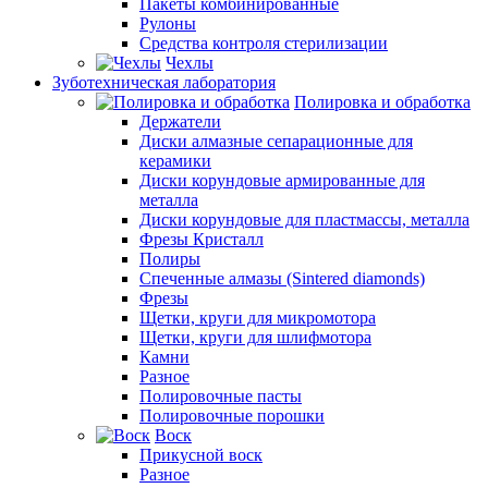
Пакеты комбинированные
Рулоны
Средства контроля стерилизации
Чехлы
Зуботехническая лаборатория
Полировка и обработка
Держатели
Диски алмазные сепарационные для
керамики
Диски корундовые армированные для
металла
Диски корундовые для пластмассы, металла
Фрезы Кристалл
Полиры
Спеченные алмазы (Sintered diamonds)
Фрезы
Щетки, круги для микромотора
Щетки, круги для шлифмотора
Камни
Разное
Полировочные пасты
Полировочные порошки
Воск
Прикусной воск
Разное