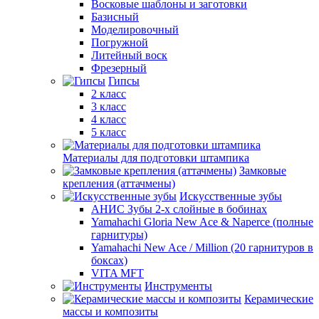
Восковые шаблоны и заготовки
Базисный
Моделировочный
Погружной
Литейный воск
Фрезерный
Гипсы
2 класс
3 класс
4 класс
5 класс
Материалы для подготовки штампика
Замковые
крепления (аттачмены)
Искусственные зубы
АНИС Зубы 2-х слойные в бобинах
Yamahachi Gloria New Ace & Naperce (полные
гарнитуры)
Yamahachi New Ace / Million (20 гарнитуров в
боксах)
VITA MFT
Инструменты
Керамические
массы и композиты