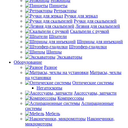
Ножницы
Пинцеты
Ретракторы
Ручки для зеркал
Ручки для скальпелей
Лезвия для скальпелей
Скальпели с ручкой
Шпатели
Шприцы для инъекций
Штопфер-гладилки
Щипцы
Экскаваторы
Оборудование
Разное
Матрасы, чехлы
на установки
Оптические системы
Негатоскопы
Аксессуары, запчасти
Компрессоры
Аспирационные
системы
Мебель
Наконечники,
микромоторы