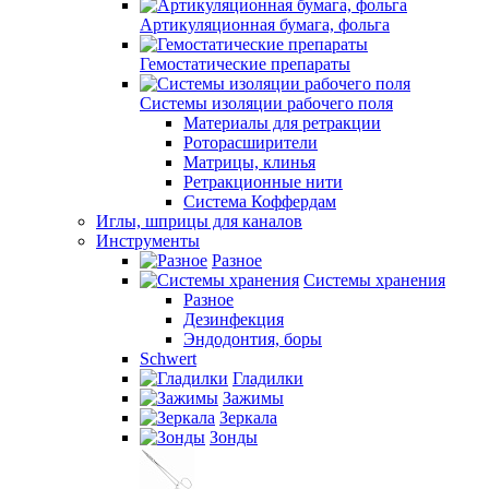
Артикуляционная бумага, фольга
Гемостатические препараты
Системы изоляции рабочего поля
Материалы для ретракции
Роторасширители
Матрицы, клинья
Ретракционные нити
Система Коффердам
Иглы, шприцы для каналов
Инструменты
Разное
Системы хранения
Разное
Дезинфекция
Эндодонтия, боры
Schwert
Гладилки
Зажимы
Зеркала
Зонды