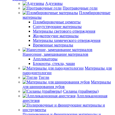
Адгезивы
Протравочные гели
Пломбировочные
материалы
Пломбировочные цементы
Сопутствующие материалы
Материалы светового отверждения
Жидкотекучие материалы
Материалы химического отверждения
Временные материалы
Нанесение, замешивание материалов
Аппликаторы
Блокноты, стекла, чаши
Материалы для
пародонтологии
Тигли
Материалы
для шинирования зубов
Силаны (праймеры)
Аппликационная
анестезия
Полировочные и финирующие материалы и