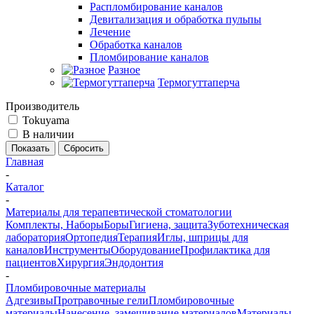
Распломбирование каналов
Девитализация и обработка пульпы
Лечение
Обработка каналов
Пломбирование каналов
Разное
Термогуттаперча
Производитель
Tokuyama
В наличии
Сбросить
Главная
-
Каталог
-
Материалы для терапевтической стоматологии
Комплекты, Наборы
Боры
Гигиена, защита
Зуботехническая
лаборатория
Ортопедия
Терапия
Иглы, шприцы для
каналов
Инструменты
Оборудование
Профилактика для
пациентов
Хирургия
Эндодонтия
-
Пломбировочные материалы
Адгезивы
Протравочные гели
Пломбировочные
материалы
Нанесение, замешивание материалов
Материалы