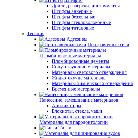
Штифты
Дрили, развертки, инструменты
Штифты анкерные
Штифты беззольные
Штифты стекловолоконные
Штифты титановые
Терапия
Адгезивы
Протравочные гели
Пломбировочные материалы
Пломбировочные цементы
Сопутствующие материалы
Материалы светового отверждения
Жидкотекучие материалы
Материалы химического отверждения
Временные материалы
Нанесение, замешивание материалов
Аппликаторы
Блокноты, стекла, чаши
Материалы для пародонтологии
Тигли